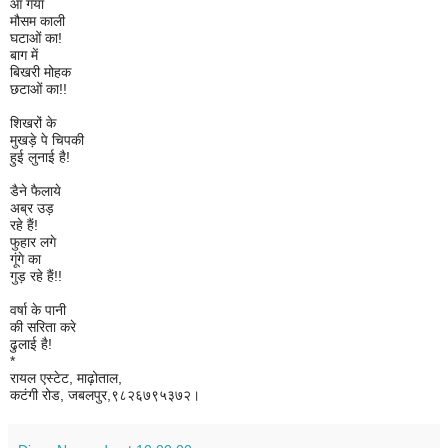
आ गया
मौसम काली
घटाओं का!
बाग में
बिखरी मोहक
छटाओं का!!
शिखरों के
मुखड़े पे चिपकी
हुई लुनाई है!
डैने फैलाये
अब्र उड़
रहे हैं!
फुहार लगे
गूंगे का
गुड़ रहे हैं!!
वर्षा के पानी
की सरिता करे
ढुलाई है!
*
रायल एस्टेट, माढ़ोताल,
कटंगी रोड, जबलपुर,९८२६७९५३७२।