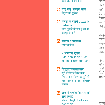
ख्वाव तेरे किरचियाँ बन ...
अधिक
कि व
गोलू गाए, बुलबुल नाचे
नहीं
,
मिट्टी की गुडिया
फैलाय
देवन
ग़ज़ल के बहाने-gazal k
तथा
bahane
जैसे
जैसा तुमको दीखता हूँ क्या मैं
सचमुच वैसा हूँ
संस्क
करते 
कहानी / लघुकथा
अशक
पेंशन तारीख
सर्वथ
सशक्त
-: भारतीय भुजंग :-
Sifat dan Tabiat ular
हिन्दी
kobra ( Pawang Ular )
संवै
प्रत्य
सिद्धसंत देवरहा बाबा
हिन्द
श्री योगिराज देवरा बाबा
शिवालय, ए सेक्टर कम्युनिटी
स्वार
हाल शाहपुरा भोपाल : संचालन
-
ma
समिति
आचार्य संजीव 'सलिल' की
लघु कथाएँ
alekh: laghukatha ek
प्रस्
parichay