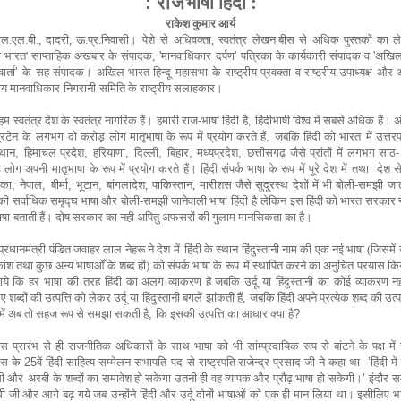
: राज
भाषा हिंदी :
राकेश कुमार आर्य
एल.एल.बी.,
दादरी
,
ऊ.प्र.निवासी।
पेशे
से
अधिवक्ता,
स्वतंत्र
लेखन,बीस से अधिक पुस्तकों का 
 भारत
'
साप्ताहिक अखबार के संपादक
;
'
मानवाधिकार दर्पण
'
पत्रिका के कार्यकारी संपादक व
'
अखिल 
र्ता
'
के
सह संपादक। अखिल भारत हिन्दू महासभा
के
राष्ट्रीय प्रवक्ता व राष्ट्रीय उपाध्यक्ष औ
ीय मानवाधिकार
निगरानी
समिति के राष्ट्रीय सलाहकार।
 स्वतंत्र देश के स्वतंत्र नागरिक हैं। हमारी राज-भाषा हिंदी है
,
हिंदीभाषी विश्व में सबसे अधिक हैं। अं
रिटेन के
लगभग
दो करोड़ लोग मातृभाषा के रूप में प्रयोग करते हैं
,
जबकि हिंदी को भारत
में उत्तर
्थान
,
हिमाचल प्रदेश
,
हरियाणा
,
दिल्ली
,
बिहार
,
मध्य
प्रदेश
,
छत्तीसगढ़ जैसे प्रांतों में लगभग साठ-
़ लोग अपनी मातृ
भाषा
के रूप में प्रयोग करते हैं। हिंदी संपर्क भाषा के रूप में पूरे देश
में
तथा देश से
ंका
,
नेपाल
,
बीर्मा
,
भूटान
,
बांगलादेश,
पाकिस्तान, मारीशस जैसे सुदूरस्थ देशों में भी बोली-समझी जा
 की सर्वाधिक समृद्घ भाषा और बोली-समझी जानेवाली भाषा हिंदी
है
लेकिन इस हिंदी को भारत सरकार न
ाषा
बताती हैं। दोष सरकार का नही अपितु
अफसरों की गुलाम मानसिकता का है।
प्रधानमंत्री
पंडित जवाहर लाल नेहरू
ने देश
में
हिंदी के स्थान हिंदुस्तानी नाम की एक नई भाषा (जिसमें उर
ंश तथा कुछ अन्य भाषाओँ के शब्द हों) को संपर्क भाषा के
रूप
में स्थापित करने का अनुचित प्रयास क
गये कि हर भाषा
की
तरह हिंदी का अलग व्याकरण है
जबकि उर्दू या हिंदुस्तानी
का कोई व्याकरण नह
 शब्दों की उत्पत्ति को लेकर उर्दू या
हिंदुस्तानी बगलें झांकती हैं
,
जबकि हिंदी अपने प्रत्येक शब्द की उत्पत
में अब तो सहज रूप से समझा सकती है
,
कि इसकी उत्पत्ति का आधार क्या
है
?
रेस
प्रारंभ से ही
राजनीतिक
अधिकारों के साथ भाषा को भी सांम्प्रदायिक रूप से बांटने के
पक्ष
में
रेस
के
25
वें हिंदी साहित्य सम्मेलन सभापति
पद
से राष्ट्रपति राजेन्द्र प्रसाद जी ने कहा था-
’
हिंदी मे
सी और
अरबी
के शब्दों का समावेश हो सकेगा उतनी ही वह व्यापक और प्रौढ़ भाषा हो
सकेगी।
’
इंदौर
स
ांधी जी और आगे बढ़ गये
जब
उन्होंने हिंदी और उर्दू दोनों भाषाओं को एक ही मान लिया था।
इसीलिए भा