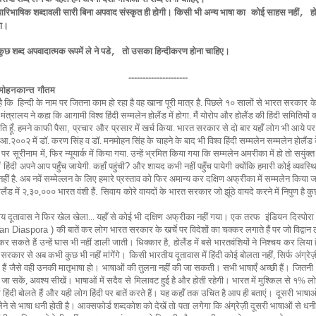
पारिभाषिक शब्दावली सारी बिना अपवाद संस्कृत ही होगी। किसी भी अन्य भाषा का
कोई साहस नहीं
ह
,
ा।
ुछ शब्द अपवादात्मक रूपमें ले ने पडे
तो उसका हिन्दीकरण होना चाहिए।
,
---------------------
. मोहनकान्त गौतम
है कि हिन्दी के नाम पर जितना काम
हो
रहा है वह खाना पूरी मात्र है. पिछले १० सालों से भारत सरकार
क
 मंत्रालय ने कहा कि आगामी विश्व हिंदी सम्मलेन होलैंड में होगा.
मैं योरोप और होलैंड की हिंदी समितियों 
ि हूँ.
हमने
काफी पैसा
,
प्रचार
और
प्रसार में खर्च किया. भारत सरकार से दो बार यहाँ लोग भी आये प
ुआ.२००२ में
डॉ. करण सिंह व
डॉ. मनमोहन सिंह के चाहने के बाद भी विश्व हिंदी सम्मलेन
सम्मलेन
होलैंड
 पर
सूरीनाम
में, फिर
न्यूयार्क में
किया गया.
उन्हें भ्रमित किया गया कि सम्मलेन अमरीका में हो तो सयुंक्त र
ं
हिंदी
अपने आप पहुँच जायेगी. कहाँ पहुंची
?
और शायद कभी नहीं पहुँच पायेगी
क्योंकि हमारी कोई व्यवस्थ
नहीं है. अब नवें सम्मेल्लन के लिए हमारे प्रस्ताव को फिर अमान्य कर
दक्षिण अफ्रीका में सम्मलेन किया ज
ोलैंड में २,३०,००० भारत वंशी हैं
.
सिवाय
कोरे वायदों के भारत सरकार जो झूंठे वायदे करने में निपुण है कु
य दूतावास ने फिर खेल खेला...
यहाँ से कोई भी
दक्षिण
अफ्रीका नहीं गया। एक तरफ
इंडियन
दिस्पोरा
ian Diaspora )
की बातें कर लोग
भारत सरकार के खर्चे पर विदेशों का चक्कर लगाते हैं पर जो विद्वान
कर सकते
हैं
उन्हें घास भी नहीं डाली जाती। धिक्कार है
,
होलैंड में बसे भारतवंशियों ने
निश्चय
कर लिया ह
सरकार से अब कभी कुछ भी नहीं मांगेंगे।
किसी भारतीय दूतावास में हिंदी कोई बोलता नहीं, सिर्फ अंग्रेज़
हैं
जैसे वही उनकी मातृभाषा हो।
भाषाओं की तुलना नहीं की जा सकती। सभी भाषाएँ अच्छी हैं।
जितनी
जा सकें, अवश्य सीखें। भाषाओं में सदैव
से
मिलावट हुई है और होती रहेगी। भारत में मुश्किल से १%
ल
हिंदी बोलते
हैं
और यही लोग हिंदी पर बातें करते हैं। यह कहाँ तक उचित है आप ही बताएं।
दूसरी
भाषाओ
लेने से भाषा धनी होती है। आक्सफोर्ड शब्दकोश को देखें तो
पता
लगेगा कि अंग्रेज़ी दूसरी भाषाओं से धनी