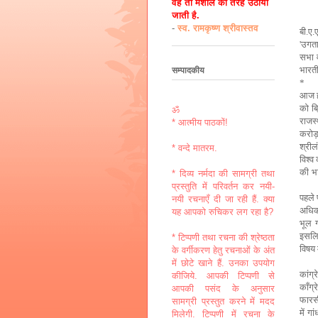
वह तो मशाल की तरह उठायी
जाती है.
-
स्व. रामकृष्ण श्रीवास्तव
बी.ए.
'
उगता
सभा वा
भारत
सम्पादकीय
*
आज हम
को ब्
ॐ
राजस
* आत्मीय पाठकों!
करोड
श्रील
* वन्दे मातरम.
विश्व
की
भ
* दिव्य नर्मदा की सामग्री तथा
प्रस्तुति में परिवर्तन कर नयी-
पहले 
नयी रचनाएँ दी जा रही हैं. क्या
अधिका
यह आपको रुचिकर लग रहा है?
भूल 
इसलिए
* टिप्पणी तथा रचना की श्रेष्ठता
विषय 
के वर्गीकरण हेतु रचनाओं के अंत
में छोटे खाने हैं. उनका उपयोग
कांग्
कीजिये. आपकी टिप्पणी से
काँग्
आपकी पसंद के अनुसार
फार
सामग्री प्रस्तुत करने में मदद
में ग
मिलेगी. टिप्पणी में रचना के