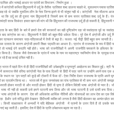
्रदायिक
और भाषाई आधार पर प्रांतों का विभाजन / निर्माण हुआ
।
भ में कांग्रेसी कथित हिंदुस्तानी में उर्दू के तैतीस
प्रतिशत
शब्द डालना चाहते थे
,
मुसलमान पचास प्रतिशत
चाह रहे
थे
जबकि मुसलिम लीग के नेता जिन्ना इतने से भी संतुष्ट नही थे। कांग्रेसी
नेता मौलाना आज
था कि उर्दू का ही दूसरा नाम हिंदुस्तानी है
जिसमें
कम से कम सत्तर प्रतिशत शब्द उर्दू के हैं। पं
नमंत्री सरब
सिकंदर
हयात खान की मांग थी कि हिंदुस्तान की राजभाषा उर्दू ही हो सकती
है
,
हिंदुस्तानी
न
्रता के बाद हिंदी
के
बारे में हमारे देश की सरकारों का वही दृष्टिकोण रहा जो स्वतंत्रता पूर्व
या
स्वतंत
 बाद कांग्रेस का था।
हिंदुस्तानी ने हिंदी को बहुत पीछे
धकेल
दिया। पूरे देश में अंग्रेजी और उर्दू म
 का प्रचलन समाचार
पत्र-पत्रिकाओं में तेजी से बढ़ा है। फलतः नई
पीढ़ी
हिंदी बहुत कम जानती है
सिक
दासता के कार
ण अंग्रेजी हमारी
शिक्षा
पद्घति का आधार है
।
प्रारंभ से राजभाषा के रूप में हिंदी
ी तो
भाषाई दंगे
कदापि नही होते। भाषा को राजनीतिज्ञों ने
अपनी
राजनीति चमकाने के हथियार के र
ग किया है।
तिलक
जैसे देशभक्त के प्रांत में भाषा के नाम पर महाराष्ट्र नवनिर्माण सेना
के
प्रमुख रा
 रहे हैं वह कतई उचित नही है।
्र भारत में पहले दिन से ही हिंदी राजनीतिज्ञों
की
उपेक्षावृत्ति व घृणापूर्ण अवहेलना का शिकार हुई।
श्री न
ें कामराज जैसे वरिष्ठ कांग्रेसी नेता के पास दिल्ली
से
हिंदी में पत्र जाने पर उन्होंने अपने पास एक 
के स्थान
पर
‘
इन पत्रों को कूड़े की टोकरी में फेंक दो
’-
ऐसा निर्देश
देकर राजभाषा के प्रति अपने घृ
ों का प्रदर्शन किया था।
भारत वर्ष में कुल जनसंख्या का पांच प्रतिशत से भी कम
भाग
अंग्रेजी समझ
गुजराती होकर मराठी से और मराठी होकर
हिंदी
से घृणा है
लेकिन विदेशी भाषा अंग्रेजी से प्यार है। ज
भाषा भी नही हो सकती उसे हमने पटरानी बना लिया
और जो भाषा
पटरानी
है उसे दासी बना दिय
ी भाषा अंग्रेजी के
कारण
देश की अधिकांश आर्थिक नीतियों और योजनाओं का लाभ देश का एक विशेष
रहा
हैऔर उसे संरिद्ध होते देखकर हिंदीभाषी व्यक्ति को
लगता है जैसे हिंदी बोलकर वह अत्यंत छोटा 
ै। किसी साक्षात्कार में अभ्यर्थी ने यदि बेहिचक
अंग्रेजी
में प्रश्नों के उत्तर दिये हैं तो उसके 
नाएं बढ़ जाती हैं।
इसलिए
देश में
हिंदी के प्रति उपेक्षाभाव बढ़ता जा रहा है।