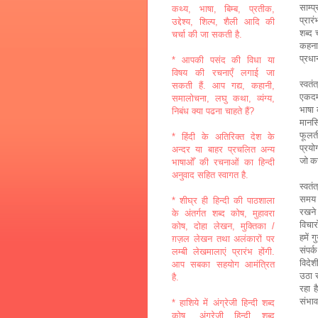
साम्प
कथ्य, भाषा, बिम्ब, प्रतीक,
प्रारं
उद्देश्य, शिल्प, शैली आदि की
शब्द 
चर्चा की जा सकती है.
कहना 
प्रधा
* आपकी पसंद की विधा या
विषय की रचनाएँ लगाई जा
स्वतंत
सकती हैं. आप गद्य, कहानी,
एकदम
समालोचना, लघु कथा, व्यंग्य,
भाषा
निबंध क्या पढना चाहते हैं?
मान
फूलत
* हिंदी के अतिरिक्त देश के
प्रयो
अन्दर या बाहर प्रचलित अन्य
जो कर
भाषाओँ की रचनाओं का हिन्दी
अनुवाद सहित स्वागत है.
स्वतंत
समय म
* शीघ्र ही हिन्दी की पाठशाला
रखने 
के अंतर्गत शब्द कोष, मुहावरा
विचार
कोष, दोहा लेखन, मुक्तिका /
हमें 
ग़ज़ल लेखन तथा अलंकारों पर
संपर्क
लम्बी लेखमालाएं प्रारंभ होंगी.
विदेश
आप सबका सहयोग आमंत्रित
उठा
है.
रहा ह
संभाव
* हाशिये में अंग्रेजी हिन्दी शब्द
कोष, अंग्रेजी हिन्दी शब्द