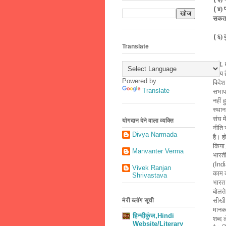
४) 
(
सकत
६) क
(
Translate
प्रो
सत्य 
Powered by
विदेश
Translate
सभापत
नहीं
ह
स्थान
संघ मे
योगदान देने वाला व्यक्ति
नीति 
Divya Narmada
है। ह
किया.
Manvanter Verma
भारती
(
Ind
Vivek Ranjan
काम 
Shrivastava
भारत 
बोलते
मेरी ब्लॉग सूची
सीखी 
मानक 
हिन्दीकुंज,Hindi
शब्द 
Website/Literary