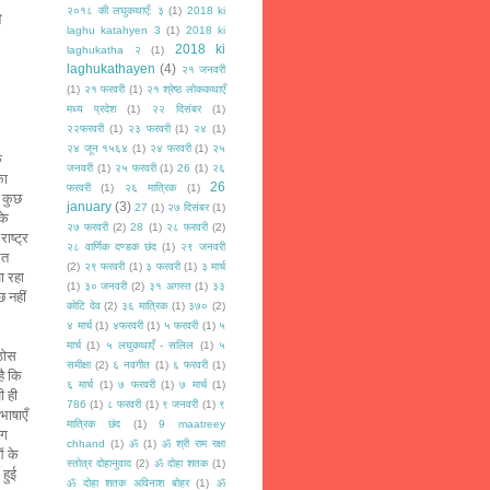
२०१८ की लघुकथाएँ: ३
(1)
2018 ki
ो
laghu katahyen 3
(1)
2018 ki
2018 ki
laghukatha २
(1)
laghukathayen
(4)
२१ जनवरी
(1)
२१ फरवरी
(1)
२१ श्रेष्ठ लोककथाएँ
मध्य प्रदेश
(1)
२२ दिसंबर
(1)
२२फरवरी
(1)
२३ फरवरी
(1)
२४
(1)
२४ जून १५६४
(1)
२४ फरवरी
(1)
२५
े
जनवरी
(1)
२५ फरवरी
(1)
26
(1)
२६
का
26
फरवरी
(1)
२६ मात्रिक
(1)
र कुछ
january
(3)
27
(1)
२७ दिसंबर
(1)
के
२७ फरवरी
(2)
28
(1)
२८ फरवरी
(2)
ाष्ट्र
२८ वार्णिक दण्डक छंद
(1)
२९ जनवरी
ित
(2)
२९ फरवरी
(1)
३ फरवरी
(1)
३ मार्च
ा रहा
(1)
३० जनवरी
(2)
३१ अगस्त
(1)
३३
छ नहीं
कोटि देव
(2)
३६ मात्रिक
(1)
३७०
(2)
४ मार्च
(1)
४फरवरी
(1)
५ फरवरी
(1)
५
मार्च
(1)
५ लघुकथाएँ - सलिल
(1)
५
 ठोस
समीक्षा
(2)
६ नवगीत
(1)
६ फरवरी
(1)
ै कि
६ मार्च
(1)
७ फरवरी
(1)
७ मार्च
(1)
ी ही
786
(1)
८ फरवरी
(1)
९ जनवरी
(1)
९
भाषाएँ
मात्रिक छंद
(1)
9 maatreey
ोग
chhand
(1)
ॐ
(1)
ॐ श्री राम रक्षा
ं के
स्तोत्र दोहानुवाद
(2)
ॐ दोहा शतक
(1)
 हुई
ॐ दोहा शतक अविनाश बोहर
(1)
ॐ