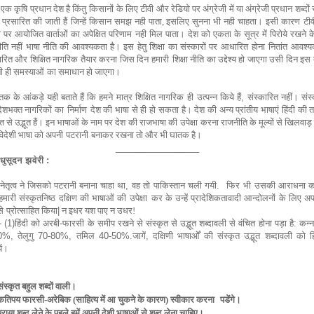
एक कृषि प्रधान देश है किंतु
किसानों
के लिए टीवी और रेडियो पर
अंग्रेजी में
या अंग्रेजी प्रधान शब्दों
एं प्रसारित की जाती हैं
जिन्हें
किसान समझ नही पाता, इसलिए सुनना भी नही चाहता। इसी कारण
टी
ो पर आयोजित वार्ताओं का अपेक्षित परिणाम
नही मिल पाता। देश को एकता के सूत्र में पिरोये रखने क
ति नहीं भाषा नीति की आवश्यकता है। इस हेतु शिक्षा का संस्कारों पर आधारित
होना
नितांत आवश्य
ारित और शिक्षित नागरिक तैयार करना जिस दिन
हमारी
शिक्षा नीति का उद्देश्य हो जाएगा उसी दिन इस 
ी ही समस्याओं
का
समाधान हो जाएगा।
क के आंकड़े यही बताते हैं कि हमने मात्र शिक्षित नागरिक
ही
उत्पन्न किये हैं
,
संस्कारित नहीं। संस
ेशभक्त नागरिकों का
निर्माण
देश की भाषा से ही हो सकता है। देश की अन्य प्रांतीय भाषाएं हिंदी की 
त से उद्भूत हैं।
इन भाषाओं के नाम पर देश की राजभाषा की
उपेक्षा
करना राजनीति के मूल्यों से खिलवाड
िदेशी भाषा को अपनी
पटरानी
बनाकर रखना तो और भी घातक है।
_________________
धुसूदन झवेरी :
 नेतृत्व ने जिसको पटरानी बनाना चाहा था
,
वह तो पाकिस्तान चली गयी
.
फिर
भी
उसकी आराधना करन
हमारी संस्कृतनिष्ठ दक्षिण की भाषाओं की
उपेक्षा
कर के उन्हें प्रादेशिकतावादी आन्दोलनों के लिए अप्र
से
प्रोत्साहित किया
|
न इधर यश पाए न उधर!
- (1)हिंदी को अरबी-फारसी के समीप रखने से संस्कृत से उद्भूत शब्दावली से वंचित होना पड़ा है: कन
0
%
,
तेलुगु 70-80
%,
तमिल 40-50%.जागें, दक्षिणी भाषाओँ की संस्कृत उद्भूत शब्दावली को ह
ें।
संस्कृत बहुल शब्दों वाली।
कतिपय फारसी-अरेबिक (साहित्य में आ चुकने के कारण) स्वीकार करना
पडेंगे।
पराया शब्द लेने के पहले हमें अपनी देशी भाषाओं से शब्द लेना चाहिए।