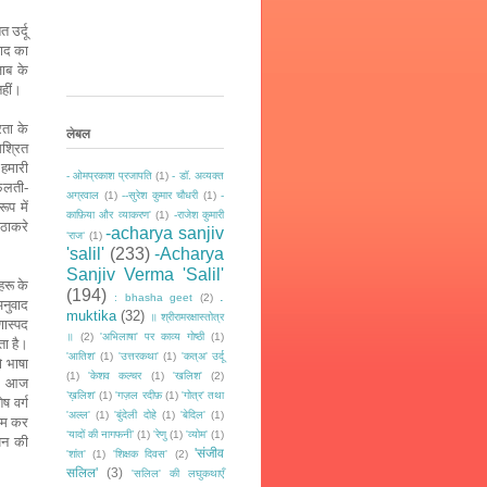
 उर्दू
ाद का
जाब के
हीं।
्रता के
लेबल
िश्रित
।
हमारी
- ओमप्रकाश प्रजापति
(1)
- डॉ. अव्यक्त
 फलती-
अग्रवाल
(1)
--सुरेश कुमार चौधरी
(1)
-
ूप में
काफ़िया और व्याकरण'
(1)
-राजेश कुमारी
जठाकरे
-acharya sanjiv
‘राज‘
(1)
'salil'
(233)
-Acharya
Sanjiv Verma 'Salil'
ेहरू के
(194)
.
: bhasha geet
(2)
अनुवाद
muktika
(32)
॥ श्रीरामरक्षास्तोत्र
णास्पद
॥
(2)
'अभिलाषा' पर काव्य गोष्ठी
(1)
ता है।
'आतिश'
(1)
'उत्तरकथा'
(1)
'कत्अ' उर्दू
ो भाषा
(1)
'केशव कल्चर
(1)
'खलिश'
(2)
ा। आज
’ख़लिश'
(1)
'गज़ल रदीफ़
(1)
'गोत्र' तथा
 वर्ग
'अल्ल'
(1)
'बुंदेली दोहे
(1)
'बेदिल'
(1)
काम कर
‘यादों की नागफनी’
(1)
'रेणु
(1)
'व्योम'
(1)
चयन की
'संजीव
'शांत'
(1)
'शिक्षक दिवस'
(2)
सलिल'
(3)
'सलिल' की लघुकथाएँ