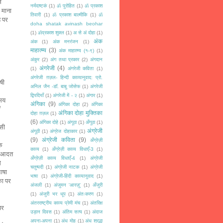
स
नर्मदाष्टकं
(1)
ॐ पुरोहित
(1)
ॐ प्रकाश
ही माना
तिवारी
(1)
ॐ प्रकाश बाल्मीकि
(1)
ॐ
ै पर
doha shatak avinash beohar
(1)
ॐप्रकाश शुक्ल
(1)
अ से अं दोहा
(1)
अंक
अंक
(1)
अंक मनरंजन
(1)
माहात्म्य
(3)
अंक माहात्म्य (१-९)
(1)
अंकुर
(2)
अंग तथा प्रकार
(2)
अंगदान
अंगरेजी
(4)
(1)
अंगरेजी कविता
(1)
अंगरेजी ग़ज़ल- हिन्दी काव्यानुवाद: प्रो.
षी
अनिल जैन -डॉ. बाबु जोसेफ
(1)
अंगरेजी
द्विपदियाँ
(1)
अंगरेजी में - २
(1)
अंगार
(1)
समय
अंगिका
(9)
अंगिका दोहा
(2)
अंगिका
ं
अंगिका दोहा मुक्तिका
दोहा ग़ज़ल
(1)
(6)
अंगिका दोहे
(1)
अंगूठा
(1)
अँगूठा
(1)
सी
अंग्रेजी
अंगूठी
(1)
अंग्रेज दोहाकार
(1)
(9)
अंग्रेजी कविता
(9)
अँग्रेज़ी
एक
काव्य
(1)
अँग्रेज़ी काव्य विधाएँ-3
(1)
आदत
अँग्रेज़ी काव्य विधाएँ-4
(1)
अंग्रेजी
े
चतुष्पदी
(1)
अंग्रेजी नाटक
(1)
अंग्रेजी
ाषा
भाषा
(1)
अंग्रेजी-हिंदी काव्यानुवाद
(1)
का पर
अंजली
(1)
अंजुमन 'आरज़ू'
(1)
अँजुरी
(1)
अंजुरी भर धूप
(1)
अंतःकरण
(1)
अंतरराष्ट्रीय काव्य प्रेमी मंच
(1)
अंतरिक्ष
पर
उड़ान दिवस
(1)
अंतिम सत्य
(1)
अंदाज
अपना-अपना
(1)
अंध मोह
(1)
अंध श्रद्धा