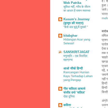
है। ह
Web Patrika
हुआ।
सुविधा नहीं, गरीब के जीवन
जाये।
का आधार है राशन व्यवस्था
भारत
moh
Kusum's Journey
(कुसुम की यात्रा)
"कैसे अब भूलूं मैं तुमको "
मनोज
kitabghar
तमिलन
Hidangan Acar yang
प्रश्न
Selesai!
प्रदे
ऐसा क्
SANSKRITJAGAT
तक रह
मनुस्मृति – एक विवादित
चाहत
महाग्रन्थ
खण्डह
प्रका
आओ सीखें हिन्दी
पढ़ें
,
स
Rancangan Hunian
जमाने
Kayu Terhadap Lahan
नहीं 
yang Pengap
हिन्द
हिन्द
गीत सलिला आचार्य
किसी
संजीव वर्मा 'सलिल'
दोहा दुनिया
अंग्र
कविता
उठाना