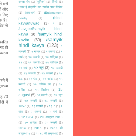
कान्ता रॉय
(1)
'सुमित्र'
(1)
‘हिन्दी
(1)
 से भरी
"काल है संक्रांति का" रामदेव लाल 'विभोर'
वी और
(1)
(अश'आर)
(2)
(Enjambment
े
लिए
(hindi
poetry
(1)
क है।
kavyanuwad
(3)
*
(1)
देश से
/navgeet/samyik hindi
/samyik hindi
kavya
(9)
/samyik
kavita
(50)
्कारित
hindi kavya
(123)
१
तरह
ही
जनवरी
(1)
१ नवंबर
(1)
१ फरवरी
(1)
१
़ करना
मार्च
(1)
१० फरवरी
(1)
१० मात्रिक
(1)
११
(1)
११ फरवरी
(1)
११ मात्रिक
(1)
१२ जून
(3)
११ मार्च
(1)
१२ फरवरी
(1)
१३ जनवरी
(1)
१३ फरवरी
(1)
१४
फर.
(1)
१५ छंद
(1)
१५ नवंबर
(1)
१५
े में
फरवरी
(1)
१५ वार्णिक छंद
(1)
१५
त्यक्ष
15
समीक्षा
(1)
१५ सितंबर
(1)
august
(5)
१६फरवरी
(1)
१७ जून
्नड़ 70
(1)
१७ फरवरी
(1)
१८ फरवरी
(1)
िंदी
में
1857
(1)
१९ फरवरी
(1)
१९.7
(1)
२
दोहा
(1)
२ फरवरी
(1)
२ मार्च
(1)
2.12.1984
(1)
20 अक्टूबर 2013
(1)
२० अप्रैल
(1)
२० फरवरी
(1)
2014
(1)
2015
(1)
२०१८ की
लघुकथा २
(1)
२०१८ की लघुकथाएँ
(2)