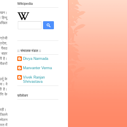
Wikipedia
लेखन।
हिन्दू
र अखिल
ग्रेजी
प्रदेश
,
पैंसठ
:: संचालक मंडल ::
 बाहर
Divya Narmada
ती है।
ौकरों
Manvanter Verma
Vivek Ranjan
्दू के
Shrivastava
िया।
वे
ी है।
्ति
के
फ़ॉलोअर
 रही।
ं जितने
म्मेलन
रत में