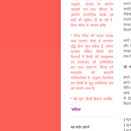
भारत 
अनुवाद, जनमत के अंतर्गत
वार्ता
आपकी राय तथा चौपाल के
रेडिय
अंतर्गत पारस्परिक संपर्क एवं
राजनी
वार्ता की सुविधा दी जा रही है.
संस्क
दिव्य नर्मदा के सदस्य बनिए.
कितन
* दिव्य नर्मदा की पाठक संख्या
अभी त
तथा प्रसार क्षेत्र में लगातार
और द
वृद्धि होना शुभ संकेत है. हमारा
संस्कृ
प्रयास विविध विषयों और
तथा व
विधाओं में हिन्दी की उपयुक्तता
एवं उपादेयता को प्रतिपादित
डॉ. म
कर तथा व्याकरण, पिंगल एवं
शब्दकोष को बदलती
हमारे
परिस्थितियों के अनुरूप विकसित
हमने 
कर हिन्दी के शुद्ध साहित्यिक रूप
रीति 
को सामने लाना है.
सोचे 
से 8
* शेष शुभ. हिन्दी हितार्थ समर्पित
मिलाय
'सलिल'
१) 
(
२) 
(
यह ब्लॉग खोजें
३) 
(