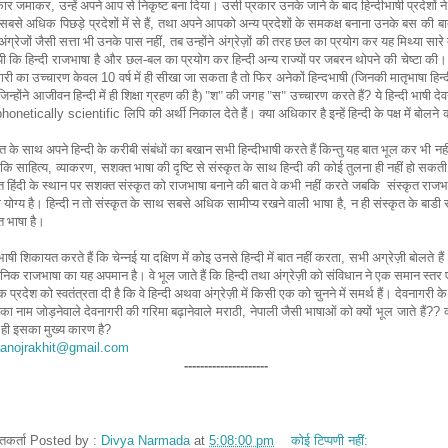
ार जमाकर
,
उन्हें अपने आप से निकृष्ट बना दिया।
उसी प्रकार उनके जाने के बाद हिन्दीभाषी प्रदेशों ने
े सबसे अधिक
पिछड़े
प्रदेशों में से हैं
,
तथा अपने आपको अन्य प्रदेशों के समकक्ष बनाना उनके बस
की
ब
अंग्रेजों जैसी सत्ता भी उनके पास नहीं
,
तब उन्होंने
अंग्रेज़ों
की तरह छल का प्रयोग कर यह मिथ्या सारे दे
ी कि हिन्दी
राजभाषा
है और
छल-बल का प्रयोग कर हिन्दी अन्य राज्यों पर जबरन थोपने
की
चेष्टा की
ागरी का उच्चारण केवल
10
वर्ष में ही सीखा जा सकता है तो फिर
अनेकों हिन्दभाषी (जिनकी मातृभाषा हिन्द
जिन्होंने
आजीवन हिन्दी में ही शिक्षा ग्रहण की है) "श" की जगह "स"
उच्चारण
करते हैं
?
ये हिन्दी भाषी दे
phonetically scientific
लिपि
की अर्थी निकाल देते हैं। क्या अधिकार है इन्हें हिन्दी के पक्ष में बोलने
ृत के साथ अपने हिन्दी के करीबी संबंधों का बखान सभी
हिन्दी
भाषी करते हैं किन्तु यह बात भूल कर भी
नही
कि साहित्य
,
व्याकरण
,
सशक्त भाषा की दृष्टि से संस्कृत के साथ हिन्दी
की
कोई तुलना ही नहीं हो सकत
्त
हिंदी के स्थान पर सशक्त संस्कृत को राजभाषा बनाने की बात वे कभी
नहीं
करते
जबकि
संस्कृत राजभ
ा योग्य है।
हिन्दी न तो संस्कृत के साथ सबसे अधिक सामीप्य रखने वाली
भाषा
है
,
न ही संस्कृत के बाडी
 भाषा है।
भाषी शिकायत करते हैं कि चेन्नई
या दक्षिण में कोइ उनसे हिन्दी में बात नहीं करता
,
सभी अग्रेज़ी बोलते
हैं
धानिक राजभाषा का यह अपमान है।
वे भूल जाते हैं कि हिन्दी तथा अंग्रेज़ी को संविधान ने एक समान स्तर
ेक प्रदेश को स्वतंत्रता दी है कि वे हिन्दी अथवा
अंग्रेज़ी में किसी एक को चुनने में समर्थ हैं।
देवनागरी क
ी का नाम जोड़नेवाले देवनागरी की गरिमा बढ़ानेवाले
मराठी
,
नेपाली जैसी भाषाओं को
क्यों भूल जाते हैं??
क
्थ ही इसका मुख्य कारण है
?
anojrakhit@gmail.com
---------------------
तुतकर्ता Posted by :
Divya Narmada
at
5:08:00 pm
कोई टिप्पणी नहीं: