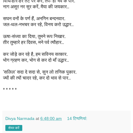
विधि-हरि-हर तट पर करें, तप- हों भव के पार.
नाग असुर नर सुर करें, मैया की जयकार..
सघन वनों के पर्ण हैं, अनगिन बन्दनवार.
जल-थल-नभचर कर रहे, विनय करो उद्धार..
ऊषा-संध्या का दिया, तुमने रूप निखार.
तीर तुम्हारे हर दिवस, मने पर्व त्यौहार..
कर जोड़े कर रहे है, हम सविनय सत्कार.
भोग ग्रहण कर, भोग से कर दो माँ उद्धार..
'सलिल' सदा दे सदा से, सुन लो तनिक पुकार.
ज्यों की त्यों चादर रहे, कर दो भाव से पार..
* * * * *
Divya Narmada
at
6:48:00 am
14 टिप्‍पणियां:
शेयर करें