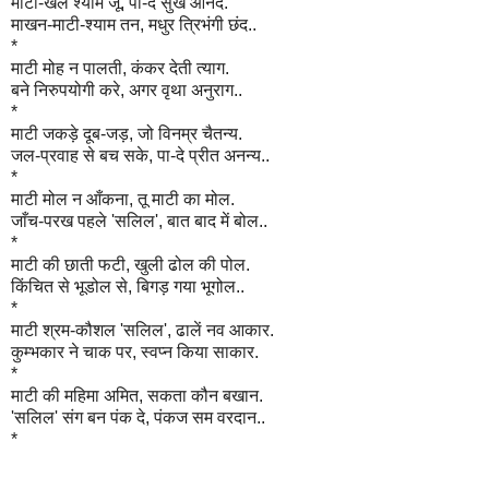
माटी-खेलें श्याम जू, पा-दे सुख आनंद.
माखन-माटी-श्याम तन, मधुर त्रिभंगी छंद..
*
माटी मोह न पालती, कंकर देती त्याग.
बने निरुपयोगी करे, अगर वृथा अनुराग..
*
माटी जकड़े दूब-जड़, जो विनम्र चैतन्य.
जल-प्रवाह से बच सके, पा-दे प्रीत अनन्य..
*
माटी मोल न आँकना, तू माटी का मोल.
जाँच-परख पहले 'सलिल', बात बाद में बोल..
*
माटी की छाती फटी, खुली ढोल की पोल.
किंचित से भूडोल से, बिगड़ गया भूगोल..
*
माटी श्रम-कौशल 'सलिल', ढालें नव आकार.
कुम्भकार ने चाक पर, स्वप्न किया साकार.
*
माटी की महिमा अमित, सकता कौन बखान.
'सलिल' संग बन पंक दे, पंकज सम वरदान..
*