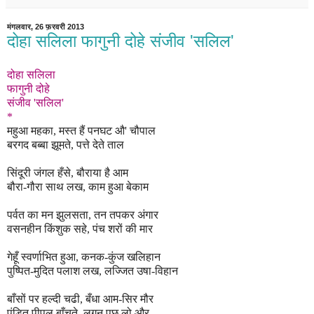
मंगलवार, 26 फ़रवरी 2013
दोहा सलिला फागुनी दोहे संजीव 'सलिल'
दोहा सलिला
फागुनी दोहे
संजीव 'सलिल'
*
महुआ महका, मस्त हैं पनघट औ' चौपाल
बरगद बब्बा झूमते, पत्ते देते ताल
सिंदूरी जंगल हँसे, बौराया है आम
बौरा-गौरा साथ लख, काम हुआ बेकाम
पर्वत का मन झुलसता, तन तपकर अंगार
वसनहीन किंशुक सहे, प
ंच
शरों की मा
र
गेहूँ स्वर्णाभित हुआ, कनक-कु
ंज
खलिहान
पुष्पित-मुदित पलाश लख, लज्जित उषा-विहान
बाँसों पर हल्दी चढी, ब
धा आम-सिर मौर
पंडित पीपल बा
चते, लगन पूछ लो और