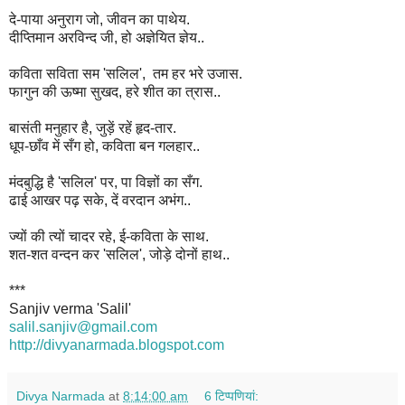
दे-पाया अनुराग जो, जीवन का पाथेय.
दीप्तिमान अरविन्द जी, हो अज्ञेयित ज्ञेय..
कविता सविता सम 'सलिल', तम हर भरे उजास.
फागुन की ऊष्मा सुखद, हरे शीत का त्रास..
बासंती मनुहार है, जुड़ें रहें हृद-तार.
धूप-छाँव में सँग हो, कविता बन गलहार..
मंदबुद्धि है 'सलिल' पर, पा विज्ञों का सँग.
ढाई आखर पढ़ सके, दें वरदान अभंग..
ज्यों की त्यों चादर रहे, ई-कविता के साथ.
शत-शत वन्दन कर 'सलिल', जोड़े दोनों हाथ..
***
Sanjiv verma 'Salil'
salil.sanjiv@gmail.com
http://divyanarmada.blogspot.
com
Divya Narmada
at
8:14:00 am
6 टिप्‍पणियां: