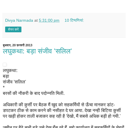
Divya Narmada
at
5:31:00 pm
10 टिप्‍पणियां:
शेयर करें
बुधवार, 20 फ़रवरी 2013
लघुकथा: बड़ा संजीव 'सलिल'
लघुकथा:
बड़ा
संजीव 'सलिल'
*
बरसों की नौकरी के बाद पदोन्नति मिली.
अधिकारी की कुर्सी पर बैठक मैं खुद को सहकर्मियों से ऊँचा मानकर डांट-
डपटकर ठीक से काम करने की नसीहत दे घर आया. देखा नन्ही बिटिया कुर्सी
पर खड़ी होकर ताली बजाकर कह रही है 'देखो, मैं सबसे अधिक बड़ी हो गयी.'
जमीन पर बैठे सभी बड़े उसे देख हँस रहे हैं. मुझे कार्यालय में सहकर्मियों के चेहरों