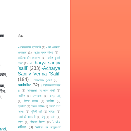
शिक
लेबल
- ओमप्रकाश प्रजापति
(1)
- डॉ. अव्यक्त
अग्रवाल
(1)
--सुरेश कुमार चौधरी
(1)
-
काफ़िया और व्याकरण'
(1)
-राजेश कुमारी
-acharya sanjiv
,
‘राज‘
(1)
'salil'
(233)
-Acharya
Sanjiv Verma 'Salil'
रदोष,
(194)
.
: bhasha geet
(2)
muktika
(32)
िका,
॥ श्रीरामरक्षास्तोत्र
॥
(2)
'अभिलाषा' पर काव्य गोष्ठी
(1)
 शिव,
'आतिश'
(1)
'उत्तरकथा'
(1)
'कत्अ' उर्दू
ा,
(1)
'केशव कल्चर
(1)
'खलिश'
(2)
’ख़लिश'
(1)
'गज़ल रदीफ़
(1)
'गोत्र' तथा
'अल्ल'
(1)
'बुंदेली दोहे
(1)
'बेदिल'
(1)
‘यादों की नागफनी’
(1)
'रेणु
(1)
'व्योम'
(1)
'संजीव
'शांत'
(1)
'शिक्षक दिवस'
(2)
सलिल'
(3)
'सलिल' की लघुकथाएँ
hand
,