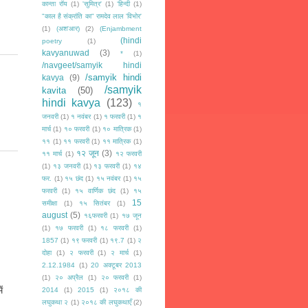
कान्ता रॉय
(1)
'सुमित्र'
(1)
‘हिन्दी
(1)
"काल है संक्रांति का" रामदेव लाल 'विभोर'
(1)
(अश'आर)
(2)
(Enjambment
(hindi
poetry
(1)
kavyanuwad
(3)
*
(1)
/navgeet/samyik hindi
/samyik hindi
kavya
(9)
/samyik
kavita
(50)
hindi kavya
(123)
१
जनवरी
(1)
१ नवंबर
(1)
१ फरवरी
(1)
१
मार्च
(1)
१० फरवरी
(1)
१० मात्रिक
(1)
११
(1)
११ फरवरी
(1)
११ मात्रिक
(1)
१२ जून
(3)
११ मार्च
(1)
१२ फरवरी
(1)
१३ जनवरी
(1)
१३ फरवरी
(1)
१४
फर.
(1)
१५ छंद
(1)
१५ नवंबर
(1)
१५
फरवरी
(1)
१५ वार्णिक छंद
(1)
१५
15
समीक्षा
(1)
१५ सितंबर
(1)
august
(5)
१६फरवरी
(1)
१७ जून
(1)
१७ फरवरी
(1)
१८ फरवरी
(1)
1857
(1)
१९ फरवरी
(1)
१९.7
(1)
२
दोहा
(1)
२ फरवरी
(1)
२ मार्च
(1)
2.12.1984
(1)
20 अक्टूबर 2013
(1)
२० अप्रैल
(1)
२० फरवरी
(1)
ं
2014
(1)
2015
(1)
२०१८ की
लघुकथा २
(1)
२०१८ की लघुकथाएँ
(2)