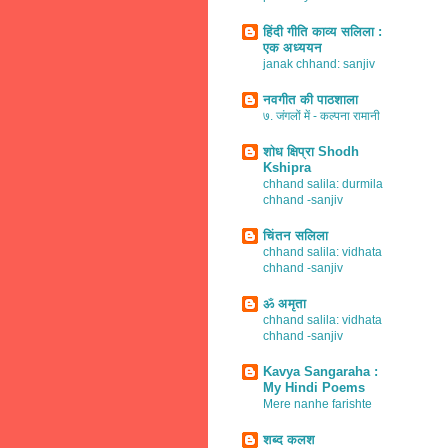
हिंदी गीति काव्य सलिला :
एक अध्ययन
janak chhand: sanjiv
नवगीत की पाठशाला
७. जंगलों में - कल्पना रामानी
शोध क्षिप्रा Shodh
Kshipra
chhand salila: durmila
chhand -sanjiv
चिंतन सलिला
chhand salila: vidhata
chhand -sanjiv
ॐ अमृता
chhand salila: vidhata
chhand -sanjiv
Kavya Sangaraha :
My Hindi Poems
Mere nanhe farishte
शब्द कलश