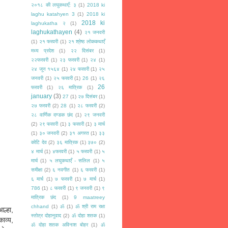
२०१८ की लघुकथाएँ: ३
(1)
2018 ki
laghu katahyen 3
(1)
2018 ki
2018 ki
laghukatha २
(1)
laghukathayen
(4)
२१ जनवरी
(1)
२१ फरवरी
(1)
२१ श्रेष्ठ लोककथाएँ
मध्य प्रदेश
(1)
२२ दिसंबर
(1)
२२फरवरी
(1)
२३ फरवरी
(1)
२४
(1)
२४ जून १५६४
(1)
२४ फरवरी
(1)
२५
जनवरी
(1)
२५ फरवरी
(1)
26
(1)
२६
26
फरवरी
(1)
२६ मात्रिक
(1)
january
(3)
27
(1)
२७ दिसंबर
(1)
२७ फरवरी
(2)
28
(1)
२८ फरवरी
(2)
२८ वार्णिक दण्डक छंद
(1)
२९ जनवरी
(2)
२९ फरवरी
(1)
३ फरवरी
(1)
३ मार्च
(1)
३० जनवरी
(2)
३१ अगस्त
(1)
३३
कोटि देव
(2)
३६ मात्रिक
(1)
३७०
(2)
४ मार्च
(1)
४फरवरी
(1)
५ फरवरी
(1)
५
मार्च
(1)
५ लघुकथाएँ - सलिल
(1)
५
समीक्षा
(2)
६ नवगीत
(1)
६ फरवरी
(1)
६ मार्च
(1)
७ फरवरी
(1)
७ मार्च
(1)
786
(1)
८ फरवरी
(1)
९ जनवरी
(1)
९
मात्रिक छंद
(1)
9 maatreey
chhand
(1)
ॐ
(1)
ॐ श्री राम रक्षा
ल्हा,
स्तोत्र दोहानुवाद
(2)
ॐ दोहा शतक
(1)
ाव्य,
ॐ दोहा शतक अविनाश बोहर
(1)
ॐ