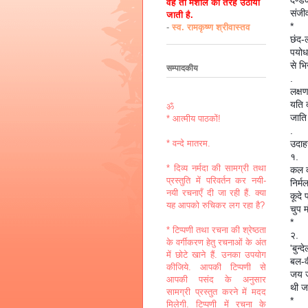
दण्ड
वह तो मशाल की तरह उठायी
संजी
जाती है.
*
-
स्व. रामकृष्ण श्रीवास्तव
छंद-
पयोध
से भि
सम्पादकीय
.
लक्ष
यति 
ॐ
जाति 
* आत्मीय पाठकों!
.
उदा
* वन्दे मातरम.
१.
* दिव्य नर्मदा की सामग्री तथा
कल क
प्रस्तुति में परिवर्तन कर नयी-
निर्म
नयी रचनाएँ दी जा रही हैं. क्या
कूदे
यह आपको रुचिकर लग रहा है?
चुप 
*
* टिप्पणी तथा रचना की श्रेष्ठता
२.
के वर्गीकरण हेतु रचनाओं के अंत
'बुन
में छोटे खाने हैं. उनका उपयोग
बल-व
कीजिये. आपकी टिप्पणी से
जय ज
आपकी पसंद के अनुसार
थी ज
सामग्री प्रस्तुत करने में मदद
*
मिलेगी. टिप्पणी में रचना के