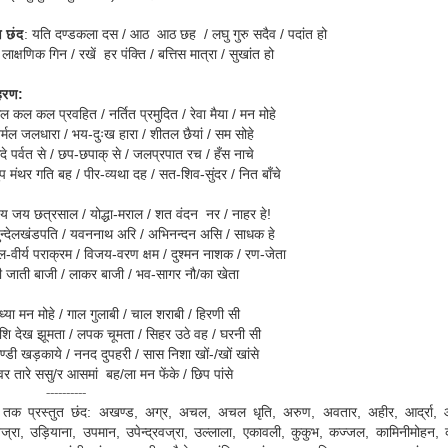
ण छंद
:
यति द
ण्डकला दस / आठ आठ छह / लघु गुरु सदैव / पदांत हो
लाक्षणिक गिन / रखें हर पंक्ति / बत्तिस मात्रा / सुखांत हो
हरण
:
ल कल कल प्रवहित / नर्तित प्रमुदित / रेवा मैया / मन मोहे
मल जलधारा / भय-दुःख हारा / शीतल छैयां / सम सोहे
 पर्वत से / छप-छपाक् से / जलप्रपात रच / हँस नाचे
मंथर गति बह / पीर-व्यथा दह / सत-शिव-सुंदर / नित बाँचे
य जय छत्रसाल / योद्धा-मराल / शत वंदन नर / नाहर हे!
्देलखंडपति /
यवननाथ अरि /
अभिनन्दन असि / साधक हे
ीर्य पराक्रम / विजय-वरण क्षम / दुश्मन नाशक / रण-जेता
 जाती बाजी / लाकर बाजी / भव-सागर नौ/का खेता
ध्या मन मोहे / गाल गुलाबी / चाल शराबी / हिरणी सी
देख झूमता / लपक चूमता / सिहर उठे वह / घरनी सी
डी खड़काये / ननद दुपहरी / सास निशा खों-/खों खांसे
 तारे ससु/र आसमां बह/ला मन फेंके / छिप पांसे
--------
तक प्रस्तुत छंद: अखण्ड, अग्र, अचल, अचल धृति, अरुण, अवतार, अहीर, आर्द्रा, आ
रवज्रा, उड़ियाना, उपमान, उपेन्द्रवज्रा, उल्लाला, एकावली, कुकुभ, कज्जल, कामिनीमोहन, क