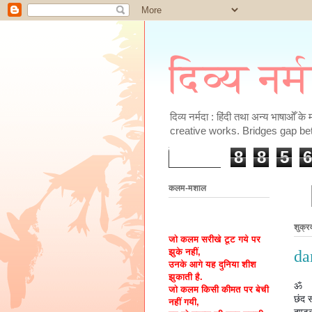
दिव्य नर्
दिव्य नर्मदा : हिंदी तथा अन्य भाषाओँ 
creative works. Bridges gap be
8
8
5
6
कलम-मशाल
शुक्र
जो कलम सरीखे टूट गये पर
झुके नहीं,
da
उनके आगे यह दुनिया शीश
झुकाती है.
ॐ
जो कलम किसी कीमत पर बेची
छंद 
नहीं गयी,