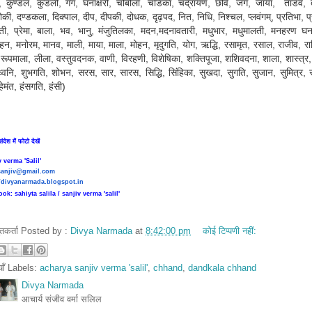
ति, कुण्डल, कुडंली, गंग, घनाक्षरी, चौबोला, चंडिका, चंद्रायण, छवि, जग, जाया, तांडव, 
लोकी,
दण्डकला, दिक्पाल, दीप, दीपकी, दोधक, दृढ़पद, नित, निधि, निश्चल, प्लवंगम्, प्रतिभा, प
ाती, प्रेमा, बाला, भव, भानु, मंजुतिलका, मदन,मदनावतारी, मधुभार, मधुमालती, मनहरण घनाक
हन, मनोरम, मानव, माली, माया, माला, मोहन, मृदुगति, योग, ऋद्धि, रसामृत, रसाल, राजीव, रा
, रूपमाला, लीला, वस्तुवदनक, वाणी, विरहणी, विशेषिका, शक्तिपूजा, शशिवदना, शाला, शास्त्र,
ध ध्वनि, शुभगति, शोभन, सरस, सार, सारस, सिद्धि, सिंहिका, सुखदा, सुगति, सुजान, सुमित्र, स
हेमंत, हंसगति, हंसी)
 verma 'Salil'
.sanjiv@gmail.com
//divyanarmada.blogspot.in
ok: sahiyta salila / sanjiv verma 'salil'
तुतकर्ता Posted by :
Divya Narmada
at
8:42:00 pm
कोई टिप्पणी नहीं:
ियाँ Labels:
acharya sanjiv verma 'salil'
,
chhand
,
dandkala chhand
Divya Narmada
आचार्य संजीव वर्मा सलिल