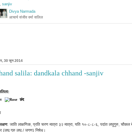
,
sanjiv
Divya Narmada
आचार्य संजीव वर्मा सलिल
ार, 30 जून 2014
hand salila: dandkala chhand -sanjiv
सलिला:
छंद
ला
व
लक्षण
: जाति लाक्षणिक, प्रति चरण मात्रा ३२ मात्रा, यति १०-८-८-६, पदांत लघुगुरु, चौकल मे
र (लघु गुरु लघु / जगण) निषेध।