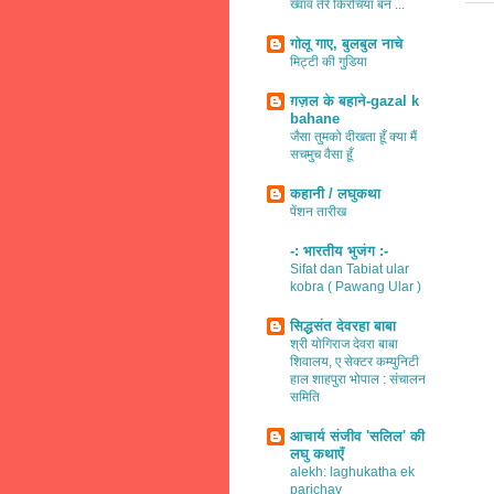
ख्वाव तेरे किरचियाँ बन ...
गोलू गाए, बुलबुल नाचे
मिट्टी की गुडिया
ग़ज़ल के बहाने-gazal k
bahane
जैसा तुमको दीखता हूँ क्या मैं
सचमुच वैसा हूँ
कहानी / लघुकथा
पेंशन तारीख
-: भारतीय भुजंग :-
Sifat dan Tabiat ular
kobra ( Pawang Ular )
सिद्धसंत देवरहा बाबा
श्री योगिराज देवरा बाबा
शिवालय, ए सेक्टर कम्युनिटी
हाल शाहपुरा भोपाल : संचालन
समिति
आचार्य संजीव 'सलिल' की
लघु कथाएँ
alekh: laghukatha ek
parichay