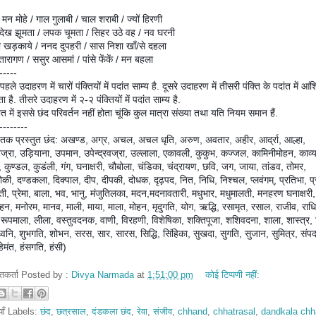
ा मन मोहे / गाल गुलाबी / चाल शराबी / ज्यों हिरणी
देख झूमता / लपक चूमता / सिहर उठे वह / नव घरनी
डी खड़काये / ननद दुपहरी / सास निशा खाँ/से दहला
तारागण / ससुर आसमां / पांसे फेंकें / मन बहला
-----
पहले उदाहरण में चारों पंक्तियों में पदांत साम्य है. दूसरे उदाहरण में तीसरी पंक्ति के पदांत में आं
ता है. तीसरे उदाहरण में २-२ पंक्तियों में पदांत साम्य है.
मात में इससे छंद परिवर्तन नहीं होता चूंकि कुल मात्रा संख्या तथा यति नियम समान हैं.
--------
तक प्रस्तुत छंद: अखण्ड, अग्र, अचल, अचल धृति, अरुण, अवतार, अहीर, आर्द्रा, आल्हा,
रवज्रा, उड़ियाना, उपमान, उपेन्द्रवज्रा, उल्लाला, एकावली, कुकुभ, कज्जल, कामिनीमोहन, काव्य
ि, कुण्डल, कुडंली, गंग, घनाक्षरी, चौबोला, चंडिका, चंद्रायण, छवि, जग, जाया, तांडव, तोमर,
ोकी, दण्डकला, दिक्पाल, दीप, दीपकी, दोधक, दृढ़पद, नित, निधि, निश्चल, प्लवंगम्, प्रतिभा, प्
ती, प्रेमा, बाला, भव, भानु, मंजुतिलका, मदन,मदनावतारी, मधुभार, मधुमालती, मनहरण घनाक्षरी,
हन, मनोरम, मानव, माली, माया, माला, मोहन, मृदुगति, योग, ऋद्धि, रसामृत, रसाल, राजीव, राध
, रूपमाला, लीला, वस्तुवदनक, वाणी, विरहणी, विशेषिका, शक्तिपूजा, शशिवदना, शाला, शास्त्र,
 ध्वनि, शुभगति, शोभन, सरस, सार, सारस, सिद्धि, सिंहिका, सुखदा, सुगति, सुजान, सुमित्र, संपद
हेमंत, हंसगति, हंसी)
तुतकर्ता Posted by :
Divya Narmada
at
1:51:00 pm
कोई टिप्पणी नहीं:
ियाँ Labels:
छंद
,
छत्रसाल
,
दंडकला छंद
,
रेवा
,
संजीव
,
chhand
,
chhatrasal
,
dandkala ch