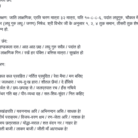
कला छंद
व
लक्षण: जाति लाक्षणिक, प्रति चरण मात्रा ३२ मात्रा, यति १०-८-८-६, पदांत लघुगुरु, चौकल मे
र (लघु गुरु लघु / जगण) निषेध. श्री विभोर जी के अनुसार १, २, ४ तुक समान, तीसरी तुक शे
न्न हो.
ण छंद:
दण्डकला दस / आठ आठ छह / लघु गुरु सदैव / पदांत हो
लाक्षणिक गिन / रखें हर पंक्ति / बत्तिस मात्रा / सुखांत हो
हरण:
ल कल प्रवहित / नर्तित प्रमुदित / रेवा मैया / मन बसिए
ल जलधारा / भय-दुःख हारा / शीतल छैयां / दे हँसिये
 पर्वत से / छप-छपाक् से / जलप्रपात रच / हँस नचिये
मंथर गति बह / पीर-व्यथा दह / सत-शिव-सुंदर / नित कहिए
्देलखंडपति / यवननाथ अरि / अभिनन्दन असि / साधक हे!
ीर्य पराक्रम / विजय-वरण क्षम / रण-जेता अरि / नाशक हे!
य छत्रसाल / योद्धा-मराल / शत वंदन नर / नाहर हे!
ाती बाजी / लाकर बाजी / जीती माँ आ/राधक हे!