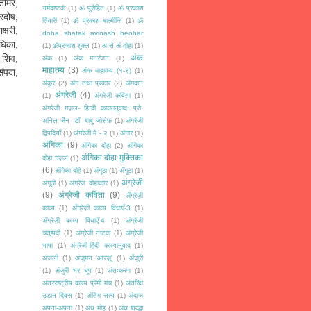
तोमर,
नर्मदाष्टकं
(1)
ॐ पुरोहित
(1)
ॐ प्रकाश
्रदोष,
तिवारी
(1)
ॐ प्रकाश बाल्मीकि
(1)
ॐ
्षरी,
doha shatak avinash beohar
धिका,
(1)
ॐप्रकाश शुक्ल
(1)
अ से अं दोहा
(1)
 शिव,
अंक
अंक
(1)
अंक मनरंजन
(1)
माहात्म्य
(3)
ंपदा,
अंक माहात्म्य (१-९)
(1)
अंकुर
(2)
अंग तथा प्रकार
(2)
अंगदान
अंगरेजी
(4)
(1)
अंगरेजी कविता
(1)
अंगरेजी ग़ज़ल- हिन्दी काव्यानुवाद: प्रो.
अनिल जैन -डॉ. बाबु जोसेफ
(1)
अंगरेजी
द्विपदियाँ
(1)
अंगरेजी में - २
(1)
अंगार
(1)
अंगिका
(9)
अंगिका दोहा
(2)
अंगिका
अंगिका दोहा मुक्तिका
दोहा ग़ज़ल
(1)
(6)
अंगिका दोहे
(1)
अंगूठा
(1)
अँगूठा
(1)
अंग्रेजी
अंगूठी
(1)
अंग्रेज दोहाकार
(1)
(9)
अंग्रेजी कविता
(9)
अँग्रेज़ी
काव्य
(1)
अँग्रेज़ी काव्य विधाएँ-3
(1)
अँग्रेज़ी काव्य विधाएँ-4
(1)
अंग्रेजी
चतुष्पदी
(1)
अंग्रेजी नाटक
(1)
अंग्रेजी
भाषा
(1)
अंग्रेजी-हिंदी काव्यानुवाद
(1)
अंजली
(1)
अंजुमन 'आरज़ू'
(1)
अँजुरी
(1)
अंजुरी भर धूप
(1)
अंतःकरण
(1)
अंतरराष्ट्रीय काव्य प्रेमी मंच
(1)
अंतरिक्ष
उड़ान दिवस
(1)
अंतिम सत्य
(1)
अंदाज
अपना-अपना
(1)
अंध मोह
(1)
अंध श्रद्धा