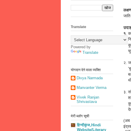
लक्ष
जाति 
Translate
उदा
१
. क
निर्
कूदे
Powered by
चुप 
Translate
२. ज
'बुन
योगदान देने वाला व्यक्ति
बल-व
Divya Narmada
थी
Manvanter Verma
३. सं
Vivek Ranjan
शशि 
Shrivastava
कुण्
देवर
--
मेरी ब्लॉग सूची
(अब 
हिन्दीकुंज,Hindi
इंद्
Website/Literary