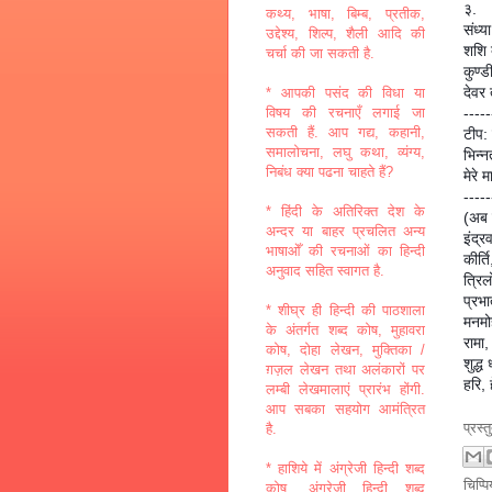
३.
कथ्य, भाषा, बिम्ब, प्रतीक,
संध्य
उद्देश्य, शिल्प, शैली आदि की
शशि 
चर्चा की जा सकती है.
कुण्
देवर 
* आपकी पसंद की विधा या
-----
विषय की रचनाएँ लगाई जा
सकती हैं. आप गद्य, कहानी,
टीप: 
समालोचना, लघु कथा, व्यंग्य,
भिन्न
निबंध क्या पढना चाहते हैं?
मेरे 
-----
* हिंदी के अतिरिक्त देश के
(अब 
अन्दर या बाहर प्रचलित अन्य
इंद्
भाषाओँ की रचनाओं का हिन्दी
कीर्त
अनुवाद सहित स्वागत है.
त्रिल
प्रभा
* शीघ्र ही हिन्दी की पाठशाला
मनमो
के अंतर्गत शब्द कोष, मुहावरा
रामा
कोष, दोहा लेखन, मुक्तिका /
शुद्ध
ग़ज़ल लेखन तथा अलंकारों पर
हरि, 
लम्बी लेखमालाएं प्रारंभ होंगी.
आप सबका सहयोग आमंत्रित
प्रस्
है.
* हाशिये में अंग्रेजी हिन्दी शब्द
चिप्प
कोष, अंग्रेजी हिन्दी शब्द