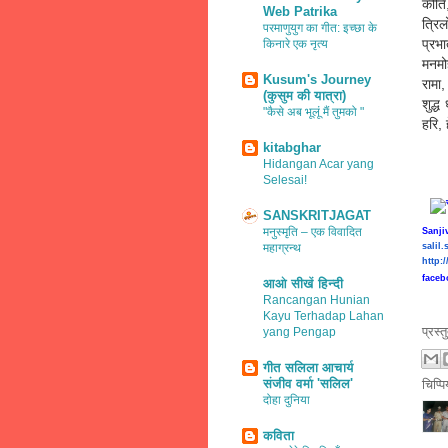
कीर्
Web Patrika
त्रि
परमाणुयुग का गीत: इच्छा के
प्रभ
किनारे एक नृत्य
मनमो
Kusum's Journey
रामा
(कुसुम की यात्रा)
शुद्
"कैसे अब भूलूं मैं तुमको "
हरि, 
kitabghar
Hidangan Acar yang
Selesai!
SANSKRITJAGAT
मनुस्मृति – एक विवादित
Sanjiv
महाग्रन्थ
salil
http:
facebo
आओ सीखें हिन्दी
Rancangan Hunian
Kayu Terhadap Lahan
प्रस्
yang Pengap
गीत सलिला आचार्य
संजीव वर्मा 'सलिल'
चिप्प
दोहा दुनिया
कविता