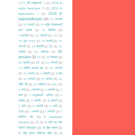
२०१८ की लघुकथाएँ: ३
(1)
2018 ki
laghu katahyen 3
(1)
2018 ki
2018 ki
laghukatha २
(1)
laghukathayen
(4)
२१ जनवरी
(1)
२१ फरवरी
(1)
२१ श्रेष्ठ लोककथाएँ
मध्य प्रदेश
(1)
२२ दिसंबर
(1)
२२फरवरी
(1)
२३ फरवरी
(1)
२४
(1)
२४ जून १५६४
(1)
२४ फरवरी
(1)
२५
जनवरी
(1)
२५ फरवरी
(1)
26
(1)
२६
26
फरवरी
(1)
२६ मात्रिक
(1)
january
(3)
27
(1)
२७ दिसंबर
(1)
२७ फरवरी
(2)
28
(1)
२८ फरवरी
(2)
२८ वार्णिक दण्डक छंद
(1)
२९ जनवरी
(2)
२९ फरवरी
(1)
३ फरवरी
(1)
३ मार्च
(1)
३० जनवरी
(2)
३१ अगस्त
(1)
३३
कोटि देव
(2)
३६ मात्रिक
(1)
३७०
(2)
४ मार्च
(1)
४फरवरी
(1)
५ फरवरी
(1)
५
मार्च
(1)
५ लघुकथाएँ - सलिल
(1)
५
समीक्षा
(2)
६ नवगीत
(1)
६ फरवरी
(1)
६ मार्च
(1)
७ फरवरी
(1)
७ मार्च
(1)
786
(1)
८ फरवरी
(1)
९ जनवरी
(1)
९
मात्रिक छंद
(1)
9 maatreey
chhand
(1)
ॐ
(1)
ॐ श्री राम रक्षा
स्तोत्र दोहानुवाद
(2)
ॐ दोहा शतक
(1)
ॐ दोहा शतक अविनाश बोहर
(1)
ॐ