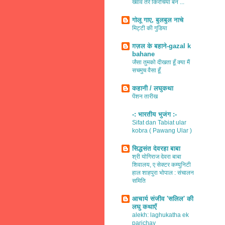
ख्वाव तेरे किरचियाँ बन ...
गोलू गाए, बुलबुल नाचे
मिट्टी की गुडिया
ग़ज़ल के बहाने-gazal k
bahane
जैसा तुमको दीखता हूँ क्या मैं
सचमुच वैसा हूँ
कहानी / लघुकथा
पेंशन तारीख
-: भारतीय भुजंग :-
Sifat dan Tabiat ular
kobra ( Pawang Ular )
सिद्धसंत देवरहा बाबा
श्री योगिराज देवरा बाबा
शिवालय, ए सेक्टर कम्युनिटी
हाल शाहपुरा भोपाल : संचालन
समिति
आचार्य संजीव 'सलिल' की
लघु कथाएँ
alekh: laghukatha ek
parichay