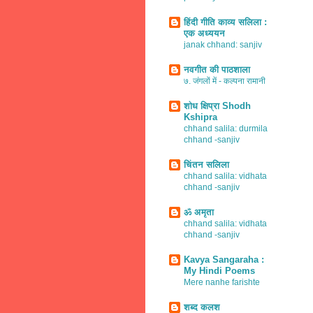
हिंदी गीति काव्य सलिला :
एक अध्ययन
janak chhand: sanjiv
नवगीत की पाठशाला
७. जंगलों में - कल्पना रामानी
शोध क्षिप्रा Shodh
Kshipra
chhand salila: durmila
chhand -sanjiv
चिंतन सलिला
chhand salila: vidhata
chhand -sanjiv
ॐ अमृता
chhand salila: vidhata
chhand -sanjiv
Kavya Sangaraha :
My Hindi Poems
Mere nanhe farishte
शब्द कलश