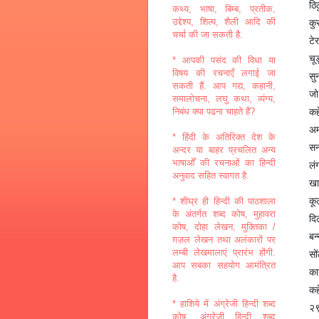
ठि
कथ्य, भाषा, बिम्ब, प्रतीक,
उद्देश्य, शिल्प, शैली आदि की
कु
चर्चा की जा सकती है.
टे
चू
* आपकी पसंद की विधा या
विषय की रचनाएँ लगाई जा
सु
सकती हैं. आप गद्य, कहानी,
जो
समालोचना, लघु कथा, व्यंग्य,
कह
निबंध क्या पढना चाहते हैं?
अम
* हिंदी के अतिरिक्त देश के
सन
अन्दर या बाहर प्रचलित अन्य
भाषाओँ की रचनाओं का हिन्दी
लं
अनुवाद सहित स्वागत है.
खा
कू
* शीघ्र ही हिन्दी की पाठशाला
के अंतर्गत शब्द कोष, मुहावरा
दि
कोष, दोहा लेखन, मुक्तिका /
बन
ग़ज़ल लेखन तथा अलंकारों पर
लम्बी लेखमालाएं प्रारंभ होंगी.
सो
आप सबका सहयोग आमंत्रित
का
है.
कह
* हाशिये में अंग्रेजी हिन्दी शब्द
२
कोष, अंग्रेजी हिन्दी शब्द