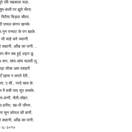
ठुरे रवि सहबाला रूठा..
सुम-कली पर झूमे भँवरा.
र चिरैया चिड़वा सँवरा..
ड़ी पायल कंगन खनके.
न-गुन पनघट के पग बहके.
 जी चाहे करे जवानी.
े कहानी, आँख का पानी....
न-चैन सब हुई उड़न छू.
-सन, सांय-सांय चलती लू..
गड़ा चौसा आम दशहरी
एँ ख़ास न करते देरी..
लर, ए.सी., परदे खस के.
ल में बसी याद चुप कसके..
्ना-बन्नी, चैती-सोहर.
ंठ-हरीरा, खा-पी जीभर..
गा सुन कोयल की बानी.
े कहानी, आँख का पानी..
९-६-२०१०