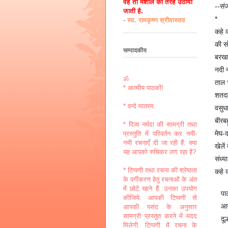
वह तो मशाल की तरह उठायी
--सं
जाती है.
*
-
स्व. रामकृष्ण श्रीवास्तव
कहे 
की स
सम्पादकीय
बरखा
नदी 
ॐ
ताल भ
* आत्मीय पाठकों!
शतदल
* वन्दे मातरम.
वसुध
बीरबह
* दिव्य नर्मदा की सामग्री तथा
मेघ-
प्रस्तुति में परिवर्तन कर नयी-
नयी रचनाएँ दी जा रही हैं. क्या
खेलें
यह आपको रुचिकर लग रहा है?
संध्
* टिप्पणी तथा रचना की श्रेष्ठता
कहे 
के वर्गीकरण हेतु रचनाओं के अंत
में छोटे खाने हैं. उनका उपयोग
पा
कीजिये. आपकी टिप्पणी से
आय
आपकी पसंद के अनुसार
सामग्री प्रस्तुत करने में मदद
दू
मिलेगी. टिप्पणी में रचना के