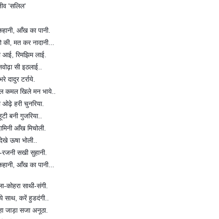
जीव 'सलिल'
कहानी, आँख का पानी.
ो की, मत कर नादानी...
 आई, रिमझिम लाई.
नवोढ़ा सी इठलाई..
रे दादुर टर्राये.
 कमल खिले मन भाये..
ा ओढ़े हरी चुनरिया.
ूटी बनी गुजरिया..
दामिनी आँख मिचोली.
 देखे ऊषा भोली..
या-रजनी सखी सुहानी.
कहानी, आँख का पानी...
ला-कोहरा साथी-संगी.
े साथ, करें हुडदंगी..
ल्हा जाड़ा सजा अनूठा.