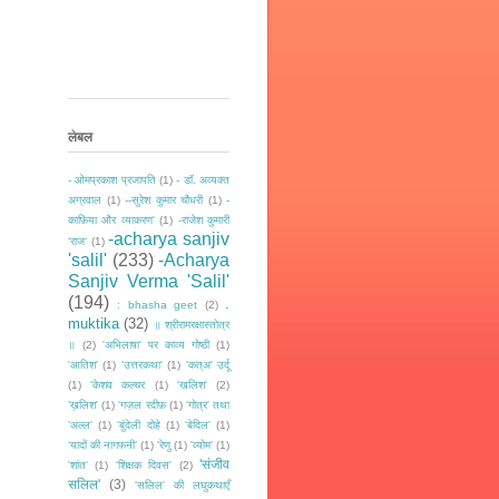
लेबल
- ओमप्रकाश प्रजापति
(1)
- डॉ. अव्यक्त
अग्रवाल
(1)
--सुरेश कुमार चौधरी
(1)
-
काफ़िया और व्याकरण'
(1)
-राजेश कुमारी
-acharya sanjiv
‘राज‘
(1)
'salil'
(233)
-Acharya
Sanjiv Verma 'Salil'
(194)
.
: bhasha geet
(2)
muktika
(32)
॥ श्रीरामरक्षास्तोत्र
॥
(2)
'अभिलाषा' पर काव्य गोष्ठी
(1)
'आतिश'
(1)
'उत्तरकथा'
(1)
'कत्अ' उर्दू
(1)
'केशव कल्चर
(1)
'खलिश'
(2)
’ख़लिश'
(1)
'गज़ल रदीफ़
(1)
'गोत्र' तथा
'अल्ल'
(1)
'बुंदेली दोहे
(1)
'बेदिल'
(1)
‘यादों की नागफनी’
(1)
'रेणु
(1)
'व्योम'
(1)
'संजीव
'शांत'
(1)
'शिक्षक दिवस'
(2)
सलिल'
(3)
'सलिल' की लघुकथाएँ