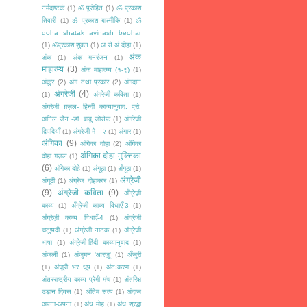
नर्मदाष्टकं
(1)
ॐ पुरोहित
(1)
ॐ प्रकाश
तिवारी
(1)
ॐ प्रकाश बाल्मीकि
(1)
ॐ
doha shatak avinash beohar
(1)
ॐप्रकाश शुक्ल
(1)
अ से अं दोहा
(1)
अंक
अंक
(1)
अंक मनरंजन
(1)
माहात्म्य
(3)
अंक माहात्म्य (१-९)
(1)
अंकुर
(2)
अंग तथा प्रकार
(2)
अंगदान
अंगरेजी
(4)
(1)
अंगरेजी कविता
(1)
अंगरेजी ग़ज़ल- हिन्दी काव्यानुवाद: प्रो.
अनिल जैन -डॉ. बाबु जोसेफ
(1)
अंगरेजी
द्विपदियाँ
(1)
अंगरेजी में - २
(1)
अंगार
(1)
अंगिका
(9)
अंगिका दोहा
(2)
अंगिका
अंगिका दोहा मुक्तिका
दोहा ग़ज़ल
(1)
(6)
अंगिका दोहे
(1)
अंगूठा
(1)
अँगूठा
(1)
अंग्रेजी
अंगूठी
(1)
अंग्रेज दोहाकार
(1)
(9)
अंग्रेजी कविता
(9)
अँग्रेज़ी
काव्य
(1)
अँग्रेज़ी काव्य विधाएँ-3
(1)
अँग्रेज़ी काव्य विधाएँ-4
(1)
अंग्रेजी
चतुष्पदी
(1)
अंग्रेजी नाटक
(1)
अंग्रेजी
भाषा
(1)
अंग्रेजी-हिंदी काव्यानुवाद
(1)
अंजली
(1)
अंजुमन 'आरज़ू'
(1)
अँजुरी
(1)
अंजुरी भर धूप
(1)
अंतःकरण
(1)
अंतरराष्ट्रीय काव्य प्रेमी मंच
(1)
अंतरिक्ष
उड़ान दिवस
(1)
अंतिम सत्य
(1)
अंदाज
अपना-अपना
(1)
अंध मोह
(1)
अंध श्रद्धा