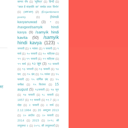
कान्ता रॉय
(1)
'सुमित्र'
(1)
‘हिन्दी
(1)
"काल है संक्रांति का" रामदेव लाल 'विभोर'
(1)
(अश'आर)
(2)
(Enjambment
(hindi
poetry
(1)
kavyanuwad
(3)
*
(1)
/navgeet/samyik hindi
/samyik hindi
kavya
(9)
/samyik
kavita
(50)
hindi kavya
(123)
१
जनवरी
(1)
१ नवंबर
(1)
१ फरवरी
(1)
१
मार्च
(1)
१० फरवरी
(1)
१० मात्रिक
(1)
११
(1)
११ फरवरी
(1)
११ मात्रिक
(1)
१२ जून
(3)
११ मार्च
(1)
१२ फरवरी
(1)
१३ जनवरी
(1)
१३ फरवरी
(1)
१४
फर.
(1)
१५ छंद
(1)
१५ नवंबर
(1)
१५
फरवरी
(1)
१५ वार्णिक छंद
(1)
१५
15
समीक्षा
(1)
१५ सितंबर
(1)
स्ट
august
(5)
१६फरवरी
(1)
१७ जून
(1)
१७ फरवरी
(1)
१८ फरवरी
(1)
1857
(1)
१९ फरवरी
(1)
१९.7
(1)
२
दोहा
(1)
२ फरवरी
(1)
२ मार्च
(1)
2.12.1984
(1)
20 अक्टूबर 2013
(1)
२० अप्रैल
(1)
२० फरवरी
(1)
2014
(1)
2015
(1)
२०१८ की
लघुकथा २
(1)
२०१८ की लघुकथाएँ
(2)