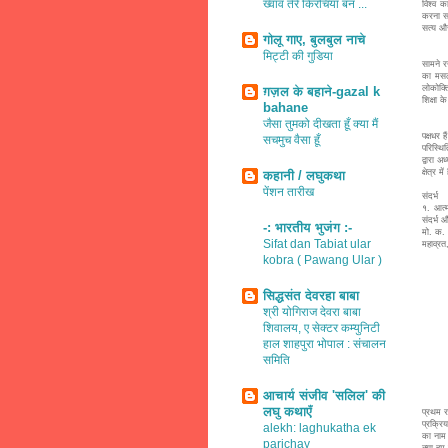
ख्वाव तेरे किरचियाँ बन ...
विश्व 
करना सत
सत्य और
गोलू गाए, बुलबुल नाचे
'हिंदु
मिट्टी की गुडिया
सामने र
का मसला
लोकोक्त
ग़ज़ल के बहाने-gazal k
शिक्षा 
bahane
जैसा तुमको दीखता हूँ क्या मैं
सारत:,
पक्षधर 
सचमुच वैसा हूँ
परिस्थि
द्वारा 
क्षेत्र
कहानी / लघुकथा
पेंशन तारीख
संदर्भ
१. आत्म
संदर्भ 
-: भारतीय भुजंग :-
मो. क. 
Sifat dan Tabiat ular
महाव्रत
kobra ( Pawang Ular )
सिद्धसंत देवरहा बाबा
श्री योगिराज देवरा बाबा
शिवालय, ए सेक्टर कम्युनिटी
हाल शाहपुरा भोपाल : संचालन
समिति
आचार्य संजीव 'सलिल' की
लघु कथाएँ
प्रथम र
प्रक्रि
alekh: laghukatha ek
का नाम म
parichay
क्या हम