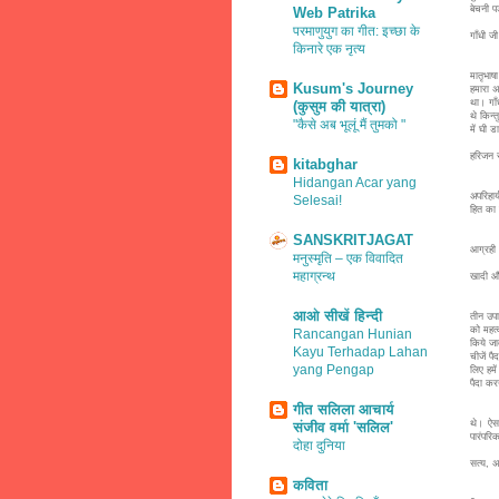
बेचनी प
Web Patrika
परमाणुयुग का गीत: इच्छा के
गाँधी ज
किनारे एक नृत्य
बिहार 
मातृभाष
Kusum's Journey
हमारा अप
था। गाँ
(कुसुम की यात्रा)
थे किन्
"कैसे अब भूलूं मैं तुमको "
में घी ड
हरिजन से
kitabghar
Hidangan Acar yang
छुआछूत
अपरिहार
Selesai!
हित का 
'मजहब 
SANSKRITJAGAT
आग्रही
मनुस्मृति – एक विवादित
महाग्रन्थ
खादी और
पूँजीव
आओ सीखें हिन्दी
तीन उपा
को महत्
Rancangan Hunian
किये जा
Kayu Terhadap Lahan
चीजें पै
yang Pengap
लिए हमे
पैदा करन
गीत सलिला आचार्य
गाँधी 
थे। ऐसा
संजीव वर्मा 'सलिल'
पारंपरि
दोहा दुनिया
सत्य, अ
कविता
गाँधी 