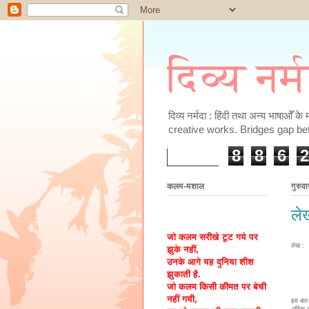
दिव्य नर्
दिव्य नर्मदा : हिंदी तथा अन्य भाषाओँ 
creative works. Bridges gap be
8
8
6
2
कलम-मशाल
गुरुव
लेख
जो कलम सरीखे टूट गये पर
लेख :
झुके नहीं,
उनके आगे यह दुनिया शीश
झुकाती है.
जो कलम किसी कीमत पर बेची
बापू ऐ
नहीं गयी,
इस बात 
अहिंसा 