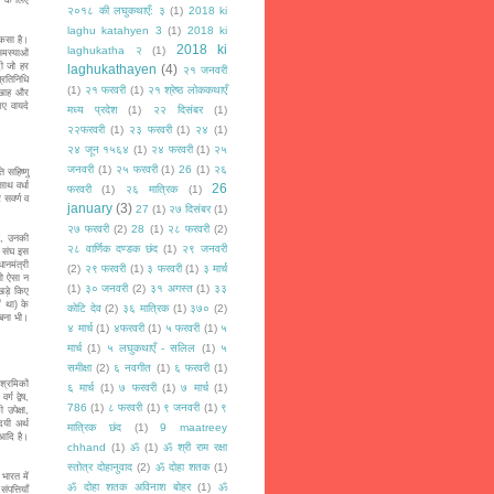
२०१८ की लघुकथाएँ: ३
(1)
2018 ki
laghu katahyen 3
(1)
2018 ki
कसा है।
2018 ki
laghukatha २
(1)
समस्याओं
दी जो हर
laghukathayen
(4)
२१ जनवरी
्रतिनिधि
(1)
२१ फरवरी
(1)
२१ श्रेष्ठ लोककथाएँ
तनखाह और
गए वायदे
मध्य प्रदेश
(1)
२२ दिसंबर
(1)
२२फरवरी
(1)
२३ फरवरी
(1)
२४
(1)
२४ जून १५६४
(1)
२४ फरवरी
(1)
२५
जनवरी
(1)
२५ फरवरी
(1)
26
(1)
२६
सहिष्णु
ाथ वर्धा
26
फरवरी
(1)
२६ मात्रिक
(1)
 सवर्ण व
january
(3)
27
(1)
२७ दिसंबर
(1)
२७ फरवरी
(2)
28
(1)
२८ फरवरी
(2)
ी, उनकी
२८ वार्णिक दण्डक छंद
(1)
२९ जनवरी
। संघ इस
ानमंत्री
(2)
२९ फरवरी
(1)
३ फरवरी
(1)
३ मार्च
तो ऐसा न
(1)
३० जनवरी
(2)
३१ अगस्त
(1)
३३
 खड़े किए
ं था) के
कोटि देव
(2)
३६ मात्रिक
(1)
३७०
(2)
 बना भी।
४ मार्च
(1)
४फरवरी
(1)
५ फरवरी
(1)
५
मार्च
(1)
५ लघुकथाएँ - सलिल
(1)
५
समीक्षा
(2)
६ नवगीत
(1)
६ फरवरी
(1)
श्रमिकों
६ मार्च
(1)
७ फरवरी
(1)
७ मार्च
(1)
ग द्वेष,
786
(1)
८ फरवरी
(1)
९ जनवरी
(1)
९
उपेक्षा,
दयी अर्थ
मात्रिक छंद
(1)
9 maatreey
 आदि है।
chhand
(1)
ॐ
(1)
ॐ श्री राम रक्षा
स्तोत्र दोहानुवाद
(2)
ॐ दोहा शतक
(1)
ारत में
ॐ दोहा शतक अविनाश बोहर
(1)
ॐ
पत्तियाँ