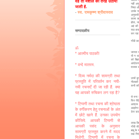
वह तो मशाल की तरह उठायी
नहीं अन
जाती है.
निष्ठा 
उनके ना
-
स्व. रामकृष्ण श्रीवास्तव
अनुयायी
काव्य क
होता, ज
अहं की 
यदा-कदा
सम्पादकीय
कर रहा 
गाँधी क
ॐ
गाँधी 
जानता भ
* आत्मीय पाठकों!
भी न था
को बिहा
आंदोलन 
* वन्दे मातरम.
माध्यम 
इस प्र
* दिव्य नर्मदा की सामग्री तथा
उनमें क
प्रस्तुति में परिवर्तन कर नयी-
नीलबरों
कभी कोई
नयी रचनाएँ दी जा रही हैं. क्या
यह आपको रुचिकर लग रहा है?
राजकुम
से मना 
फिर पीछ
* टिप्पणी तथा रचना की श्रेष्ठता
आश्रम ग
आइयेगा 
के वर्गीकरण हेतु रचनाओं के अंत
डेरा ड
में छोटे खाने हैं. उनका उपयोग
गाँधी 
कीजिये. आपकी टिप्पणी से
लाख किस
आपकी पसंद के अनुसार
गाँधी ज
बाबू के
सामग्री प्रस्तुत करने में मदद
तक निरंत
मिलेगी. टिप्पणी में रचना के