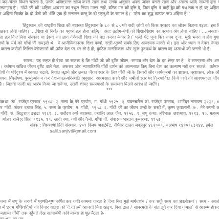
का जड़-चेतन विधान चलता है, उनके अविश्रान्त खोज करते रहना तथा उनके अनुसार अपना जीवन बनाते रहना और असत्य आदि साधनों द्वारा प
्याग्रह है'। गाँधी जी की 'अहिंसा आचरण का स्थूल नियम मात्र नहीं, बल्कि मन की वृत्ति है, जिस वृत्ति में कहीं द्वेष की गंध तक न हो वह अहिंसा 
 अहिंसा सिक्के के दो पीठों की भाँति एक ही सनातन वस्तु के दो पहलुओं के समान हैं।' 'प्रेम का शुद्ध व्यापक रूप अहिंसा है।'
स्तान की राष्ट्रीय शिक्षा की व्यवस्था हिंदुस्तान के ८० से ८५ फी सदी लोगों को किस प्रकार का जीवन बिताना पड़ता, इस व
खकर होनी चाहिए। ...शिक्षा से निर्वाह का प्रश्न हल होना चाहिए। अत; उद्योग-धंधों को शिक्षा-शिक्षण का प्रधान अंग होना चाहिए। ....जनता के
 हल किए बिना संस्कार या ईश्वर का ज्ञान देनेवाली शिक्षा की बात करना बेकार है।' पहले पेट पूजा फिर काम दूजा, भूखे भजन न होय गुप
ियों के मर्म को गाँधी जी समझते थे। वे आजीविकापरक शिक्षा बच्चों, स्त्री-पुरुषों सबके लिए आवश्यक मानते थे। इस ओर ध्यान न देकर केव
के कारण करोड़ों शिक्षित बेरोजगारों की फ़ौज देश पर भर तो है ही, कुंठित मानसिकता और सुप्त पुरुषार्थ के कारण वह अपराधों की जननी भी है।
 यह सहज ही देखा जा सकता है कि गाँधी जी की दृष्टि जीवन, समाज और देश के हर क्षेत्र पर है। वे समग्रता और अख
हैं। वर्तमान खंडित जीवन दृष्टि वाले नेता, अफसर और न्यायाधिपति गाँधी दर्शन को आत्मसात किए बिना देश का कल्याण नहीं कर सकते। वर्तमान
तियों के परिदृश्य में आयात घटाने, निर्यात बढ़ाने और उन्नत जीवन स्तर के लिए गाँधी जी के विचारों और कार्यक्रमों का शासन, प्रशासन, लोक और
अध्ययन, विश्लेषण, पुनर्मूल्यांकन कर देश-काल-परिस्थति अनुसार आत्मसात करने और जमीनी स्तर पर क्रियान्वित किये जाने की आवश्यकता जी
 में है। जितनी जल्दी यह आरंभ किया जा सकेगा, उतनी शीघ्र समस्याओं के समाधान मिलने आरंभ हो जाएँगे।
***
कथा, डॉ. राजेंद्र प्रसाद १९४७, २. सत्य के मेरे प्रयोग, म. गाँधी १९२५, ३. पावनचरित डॉ. राजेंद्र प्रसाद, अमरेंद्र नारायण २०२१,
और गाँधी, शंकर दयाल सिंह, ५. सत्य के प्रयोग, म. गाँधी, १९५७, ६. गाँधी जी का जीवन उन्हीं के शब्दों में, कृष्ण कृपालानी, ७ . मेरे सपनों 
गाँधी, सं. सिद्धराज ढड्ढा १९६९, ८. सर्वोदय अर्थ व्यवस्था, जवाहिर लाल जैन, १९५६, ९. बापू कथा, हरिभाऊ उपाध्याय, १९९३, १०. महात्
, व्योहार राजेंद्र सिंह, १९३५, ११. खादी क्या, क्यों और कैसे, गाँधी जी, संपादक भारतन कुमारप्पा, १९५७।
संपर्क : विश्ववाणी हिंदी संस्थान, ४०१ विजय अपार्टमेंट, नेपियर टाउन जबलपुर ४८२००१, चलभाष ९४२५१८३२४४, ईमेल
salil.sanjiv@gmail.com
चना में बापू के चरणों में प्रणति-पुष्प अर्पित कर कवि कामना करता है 'देना नित मुझे मार्गदर्शन / कर सकूँ सत्य का अवलोकन'। सत्य - अ
या में छद्म गाँधीवादियों की विचार यात्रा को 'दे दी हमें आजादी बिना खड्ग, बिना ढाल / साबरमती के संत तूने कर दिया कमाल' से आरम्भ होकर
हात्मा गाँधी' तक पहुँचते देख सत्यान्वेषी कवि बरबस ही पूछ बैठता है-
 हर क्षण, हर पल