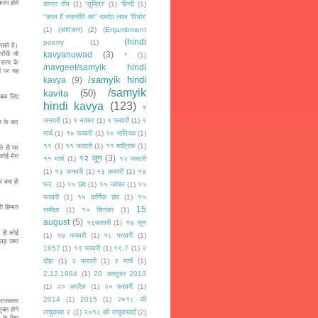
ल्प होते
कान्ता रॉय
(1)
'सुमित्र'
(1)
‘हिन्दी
(1)
"काल है संक्रांति का" रामदेव लाल 'विभोर'
(1)
(अश'आर)
(2)
(Enjambment
(hindi
poetry
(1)
ते हैं।
kavyanuwad
(3)
गाँधी जी
*
(1)
सत्य के
/navgeet/samyik hindi
ैं पर यह
/samyik hindi
kavya
(9)
/samyik
kavita
(50)
सबक लिए
hindi kavya
(123)
१
जनवरी
(1)
१ नवंबर
(1)
१ फरवरी
(1)
१
 के बाद
मार्च
(1)
१० फरवरी
(1)
१० मात्रिक
(1)
११
(1)
११ फरवरी
(1)
११ मात्रिक
(1)
े ही घर
कोई मेरा
१२ जून
(3)
११ मार्च
(1)
१२ फरवरी
(1)
१३ जनवरी
(1)
१३ फरवरी
(1)
१४
 बना ही
फर.
(1)
१५ छंद
(1)
१५ नवंबर
(1)
१५
फरवरी
(1)
१५ वार्णिक छंद
(1)
१५
 हिम्मत
15
समीक्षा
(1)
१५ सितंबर
(1)
august
(5)
१६फरवरी
(1)
१७ जून
 ही कोई
(1)
१७ फरवरी
(1)
१८ फरवरी
(1)
ी जड़ जमा
1857
(1)
१९ फरवरी
(1)
१९.7
(1)
२
दोहा
(1)
२ फरवरी
(1)
२ मार्च
(1)
2.12.1984
(1)
20 अक्टूबर 2013
(1)
२० अप्रैल
(1)
२० फरवरी
(1)
2014
(1)
2015
(1)
२०१८ की
ाजसत्ता
क्त होने
लघुकथा २
(1)
२०१८ की लघुकथाएँ
(2)
न के लिए