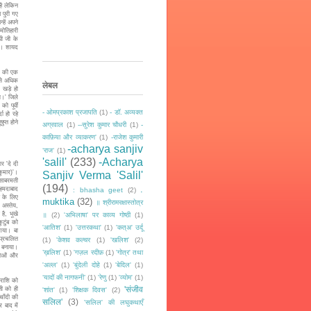
ै लेकिन
 पुरी गए
हें अपने
मोतिहारी
धी जी के
गए। शायद
) की एक
 से अधिक
लेबल
र खड़े हो
ा।' जिले
ो पूर्वी
- ओमप्रकाश प्रजापति
(1)
- डॉ. अव्यक्त
ा हो रहे
प्त होने
अग्रवाल
(1)
--सुरेश कुमार चौधरी
(1)
-
काफ़िया और व्याकरण'
(1)
-राजेश कुमारी
-acharya sanjiv
‘राज‘
(1)
'salil'
(233)
-Acharya
 'दे दी
कुमार)'।
Sanjiv Verma 'Salil'
 साबरमती
(194)
.
अहमदाबाद
: bhasha geet
(2)
 के लिए
muktika
(32)
॥ श्रीरामरक्षास्तोत्र
 अस्तेय,
है, भूखे
॥
(2)
'अभिलाषा' पर काव्य गोष्ठी
(1)
ुटुंब को
'आतिश'
(1)
'उत्तरकथा'
(1)
'कत्अ' उर्दू
गया। बा
 प्रचलित
(1)
'केशव कल्चर
(1)
'खलिश'
(2)
थ बनाया।
’ख़लिश'
(1)
'गज़ल रदीफ़
(1)
'गोत्र' तथा
िधाओं और
'अल्ल'
(1)
'बुंदेली दोहे
(1)
'बेदिल'
(1)
‘यादों की नागफनी’
(1)
'रेणु
(1)
'व्योम'
(1)
राशि को
'संजीव
ी को ही
'शांत'
(1)
'शिक्षक दिवस'
(2)
चाँदी की
सलिल'
(3)
'सलिल' की लघुकथाएँ
 बाद में