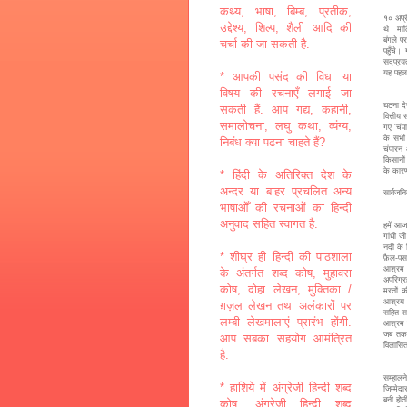
गाँधी 
कथ्य, भाषा, बिम्ब, प्रतीक,
१० अप्र
उद्देश्य, शिल्प, शैली आदि की
थे। माल
बंगले प
चर्चा की जा सकती है.
पहुँचे।
सद्प्रय
यह पहल
* आपकी पसंद की विधा या
विषय की रचनाएँ लगाई जा
गाँधी 
घटना दे
सकती हैं. आप गद्य, कहानी,
वित्तीय
समालोचना, लघु कथा, व्यंग्य,
गए 'चंप
के सभी 
निबंध क्या पढना चाहते हैं?
चंपारन 
किसानों
के कारण
* हिंदी के अतिरिक्त देश के
अन्दर या बाहर प्रचलित अन्य
सार्वजन
भाषाओँ की रचनाओं का हिन्दी
गाँधी 
अनुवाद सहित स्वागत है.
हमें आज
गांधी ज
नदी के 
* शीघ्र ही हिन्दी की पाठशाला
फ़ैल-पस
आश्रम क
के अंतर्गत शब्द कोष, मुहावरा
अपरिग्र
कोष, दोहा लेखन, मुक्तिका /
मरतों क
आश्रय 
ग़ज़ल लेखन तथा अलंकारों पर
सहित सभ
लम्बी लेखमालाएं प्रारंभ होंगी.
आश्रम व
जब तक आ
आप सबका सहयोग आमंत्रित
विलासित
है.
निरंतर
सम्हाल
* हाशिये में अंग्रेजी हिन्दी शब्द
जिम्मेद
बनी होत
कोष, अंग्रेजी हिन्दी शब्द