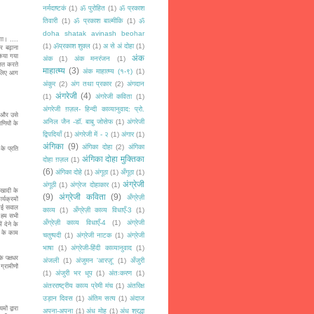
नर्मदाष्टकं
(1)
ॐ पुरोहित
(1)
ॐ प्रकाश
तिवारी
(1)
ॐ प्रकाश बाल्मीकि
(1)
ॐ
doha shatak avinash beohar
ा। ....
(1)
ॐप्रकाश शुक्ल
(1)
अ से अं दोहा
(1)
और बढ़ाना
 किया गया
अंक
अंक
(1)
अंक मनरंजन
(1)
ालत करते
माहात्म्य
(3)
अंक माहात्म्य (१-९)
(1)
े,लिए आग
अंकुर
(2)
अंग तथा प्रकार
(2)
अंगदान
अंगरेजी
(4)
(1)
अंगरेजी कविता
(1)
अंगरेजी ग़ज़ल- हिन्दी काव्यानुवाद: प्रो.
 और उसे
अनिल जैन -डॉ. बाबु जोसेफ
(1)
अंगरेजी
णियों के
द्विपदियाँ
(1)
अंगरेजी में - २
(1)
अंगार
(1)
अंगिका
(9)
अंगिका दोहा
(2)
अंगिका
े प्रति
अंगिका दोहा मुक्तिका
दोहा ग़ज़ल
(1)
(6)
अंगिका दोहे
(1)
अंगूठा
(1)
अँगूठा
(1)
अंग्रेजी
अंगूठी
(1)
अंग्रेज दोहाकार
(1)
खादी के
(9)
अंग्रेजी कविता
(9)
अँग्रेज़ी
्यक्रमों
 कई सवाल
काव्य
(1)
अँग्रेज़ी काव्य विधाएँ-3
(1)
ं हम सभी
अँग्रेज़ी काव्य विधाएँ-4
(1)
अंग्रेजी
ं देने के
ं के काम
चतुष्पदी
(1)
अंग्रेजी नाटक
(1)
अंग्रेजी
भाषा
(1)
अंग्रेजी-हिंदी काव्यानुवाद
(1)
 पक्षधर
अंजली
(1)
अंजुमन 'आरज़ू'
(1)
अँजुरी
्रामीणों
(1)
अंजुरी भर धूप
(1)
अंतःकरण
(1)
अंतरराष्ट्रीय काव्य प्रेमी मंच
(1)
अंतरिक्ष
उड़ान दिवस
(1)
अंतिम सत्य
(1)
अंदाज
 द्वारा
अपना-अपना
(1)
अंध मोह
(1)
अंध श्रद्धा