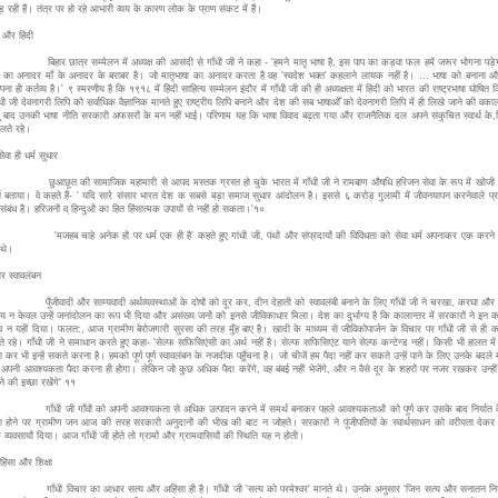
ड़ रही हैं। तंत्र पर हो रहे आभारी व्यय के कारण लोक के प्राण संकट में हैं।
ी और हिंदी
छात्र सम्मेलन में अध्यक्ष की आसंदी से गाँधी जी ने कहा - 'हमने मातृ भाषा है, इस पाप का कड़वा फल हमें जरूर भोगना पड़ेग
ा का अनादर माँ के अनादर के बराबर है। जो मातृभाषा का अनादर करता है वह 'स्वदेश भक्त' कहलाने लायक नहीं है। ... भाषा को बनाना 
ना ही कर्तव्य है।' ९ स्मरणीय है कि १९१८ में हिंदी साहित्य सम्मेलन इंदौर में गाँधी जी की ही अध्यक्षता में हिंदी को भारत की राष्ट्रभाषा घोषित
धी जी देवनागरी लिपि को सर्वाधिक वैज्ञानिक मानते हुए राष्ट्रीय लिपि बनाने और देश की सब भाषाओँ को देवनागरी लिपि में ही लिखे जाने की वक
तु बाद उनकी भाषा नीति सरकारी अफसरों के मन नहीं भाई। परिणाम यह कि भाषा विवाद बढ़ता गया और राजनैतिक दल अपने संकुचित स्वार्थ क
ालते रहे।
वा ही धर्म सुधार
 की सामाजिक महामारी से आपद मस्तक ग्रस्त हो चुके भारत में गाँधी जी ने रामबाण औषधि हरिजन सेवा के रूप में खोजी
्य बताया। वे कहते हैं- ' यदि सारे संसार भारत देश क सबसे बड़ा समाज सुधार आंदोलन है। इससे ६ करोड़ गुलामी में जीवनयापन करनेवाले प्रा
संबंध है। हरिजनों व् हिन्दुओं का हित हिंसात्मक उपायों से नहीं हो सकता।'१०
चाहे अनेक हों पर धर्म एक ही है' कहते हुए गांधी जी, पंथों और संप्रदायों की विविधता को सेवा धर्म अपनाकर एक करने क
 थे।
 स्वावलंबन
ादी और साम्यवादी अर्थव्यवस्थाओं के दोषों को दूर कर, दीन देहाती को स्वावलंबी बनाने के लिए गाँधी जी ने चरखा, करघा और 
य न केवल उन्हें जनांदोलन का रूप भी दिया और असंख्य जनों को इनसे जीविकाधार मिला। देश का दुर्भाग्य है कि कालान्तर में सरकारों ने इन कार
व न यहीं दिया। फलत:, आज ग्रामीण बेरोजगारी सुरसा की तरह मुँह बाए है। खादी के माध्यम से जीविकोपार्जन के विचार पर गाँधी जी से ही
ते रहे। गाँधी जी ने समाधान करते हुए कहा- 'सेल्फ सफिसिएंसी का अर्थ नहीं है। सेल्फ सफिसिएंट याने सेल्फ कन्टेन्ड नहीं। किसी भी हालत मे
दा कर भी इन्हें सकते करना है। हमको पूर्ण पूर्ण स्वावलंबन के नजदीक पहुँचना है। जो चीजें हम पैदा नहीं कर सकते उन्हें पाने के लिए उनके बदले मे
ं अपनी आवश्यकता पैदा करना ही होगा। लेकिन जो कुछ अधिक पैदा करेंगे, वह बंबई नहीं भेजेंगे, और न वैसे दूर के शहरों पर नजर रखकर उन्ही
े की इच्छा रखेंगे' ११
जी गाँवों को अपनी आवश्यकता से अधिक उत्पादन करने में समर्थ बनाकर पहले आवश्यकताओं को पूर्ण कर उसके बाद निर्यात के
 होने पर ग्रामीण जन आज की तरह सरकारी अनुदानों की भीख की बाट न जोहते। सरकारों ने पूंजीपतियों के स्वार्थसाधन को वरीयता देकर ग
क व्यवसायों दिया। आज गाँधी जी होते तो ग्रामों और ग्रामवासियों की स्थिति यह न होती।
हिंसा और शिक्षा
विचार का आधार सत्य और अहिंसा ही है। गाँधी जी 'सत्य को परमेश्वर' मानते थे। उनके अनुसार 'जिन सत्य और सनातन नियमों