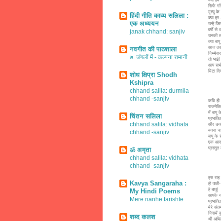
सिर्फ गा
मृत्यु के
हिंदी गीति काव्य सलिला :
क्या हर 
एक अध्ययन
उन्हें जि
वर्षों से
janak chhand: sanjiv
उनकी तन
क्या बापू
आज तक 
नवगीत की पाठशाला
जिम्मेवार
७. जंगलों में - कल्पना रामानी
तो भाई!
आप सभी
मिटा दि
शोध क्षिप्रा Shodh
Kshipra
chhand salila: durmila
chhand -sanjiv
कवि ही 
राजनैति
मैं बापू
चिंतन सलिला
प्रभावित 
chhand salila: vidhata
और उनक
बनना चाह
chhand -sanjiv
बापू के 
एक आदर
प्रस्तुत
ॐ अमृता
chhand salila: vidhata
chhand -sanjiv
इस राह 
Kavya Sangaraha :
हो पाती-
हे बापू!
My Hindi Poems
आपके न 
Mere nanhe farishte
प्रभावित
मेरे अं
जिसमें 
शब्द कलश
थी अभि