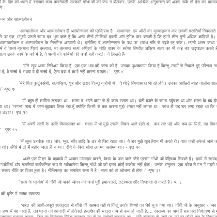
ं के हित को ध्यान में रखकर काम करनेवाली सरकारें गाँधी जी की जय न बोलकर, उनके आर्थिक अनुशासन को अपना सकें तो देश का कायाक
गे।
ोचन और आत्मालोचन
ोचन और आत्मालोचन ही आत्मोन्नयन की प्रक्रिया है। सामान्यत: हम औरों का मूल्याङ्कन कर उनकी गलतियाँ निकालते रह
ले पर एक अंगुली उठाते समय हम भूल जाते हैं कि अन्य तीनों उँगलियाँ हमारी और इंगित कर बताती हैं कि हममें तीन गुनी अधिक कमियाँ हैं। 
 आत्मावलोकन व आत्मालोचन के नियमित अभ्यासी थे। इसीलिए वे आत्मोन्नयन के पथ पर अबाध गति से बढ़ते रह सके। अपनी आत्म कथा '
 में वे 'सत्यं ब्रूयात प्रियं ब्रूयात, मा ब्रूयात सत्यं अप्रियं' के नीति वाक्य के सर्वथा विपरीत अप्रिय सत्य का भी कई बार उद्घाटन करते ह
त्य उनके स्वयं के बारे में है, वे अन्यों की कमियों की चर्चा नहीं करते। वे लिखते हैं-
 खूब आत्म निरिक्षण किया है, एक-एक भाव की जांच की है, उसका पृथक्करण किया है किन्तु उसमें से निकले हुए परिणाम 
 हैं, वे सच्चे हैं अथवा वे ही सच्चे हैं, ऐसा दवा मैं कभी नहीं करना चाहता।' - पृष्ठ ४
पिता कुटुंबप्रेमी, सत्यप्रिय, शूर और उदार किन्तु क्रोधी थे। वे थोड़े विषयासक्त भी रहे होंगे। उनका आखिरी ब्याह चालीस साल
' -पृष्ठ ७
हुत ही शर्मीला लड़का था। शाला में अपने काम से ही काम रखता था। घंटी बजने के समय पहुँचता था और शाला के बंद होत
ा था। 'भागना' शब्द मैं जान-बूझकर लिख रहा हूँ क्योंकि किसी से बात करना मुझे अच्छा नहीं लगता था। साथ ही यह डर लगा रहता था कि 
 उड़ाए।' पृष्ठ १०
पनी स्त्री के प्रति विषयासक्त था। शाला में भी मुझे उसके विचार आते रहते थे। कब रात पड़े और कब हम मिलें, यह विचार
 - पृष्ठ १५
हुत डरपोक था। चोर, भूत. साँप आदि के डर से घिरा रहता था। ये डर मुझे खूब हैरान भी करते थे। रात कहीं अकेले जाने की
ती थी। अँधेरे में तो मैं महीन जाता ही न था। दीये के बिना सोना लगभग असंभव था। - पृष्ठ २०
क मित्र के बहकावे में आकर मांसाहार करने, वैश्या के पास जाने जैसे प्रसंग गाँधी जी बेहिचक लिखते हैं। हममें से शायद
जोरियाँ और गलतियाँ सार्वजनिक रूप से स्वीकारेगा किन्तु गाँधी जी को इसमें कोई संकोच नहीं होता। उनके अनुसार 'एक चीज ने मन में गहर
 संसार नीति पर टिका हुआ है। नीतिमात्र का समावेश सत्य में है। सत्य को तो खोजना ही होगा।' -पृष्ठ २९
के प्रयोग' में गाँधी जी अपने जीवन की चर्चा पूरी ईमानदारी, तटस्थता और निष्पक्षता से करते हैं। ५, ६
 की दृष्टि में सच्चा स्वराज्य
ी आधी-अधूरी स्वतंत्रता से गाँधी जी सहमत नहीं थे किंतु उनके शिष्यों का धैर्य चुक गया था। गाँधी जी के अनुसार - 'जब र
 हाथ में आ जाती है, तब प्रजा की आजादी में होनेवाले हस्तक्षेप की मात्रा कम से कम हो जाती है.... स्वराज्य का अर्थ है सरकारी नियंत्रण से मु
लगातार प्रयत्न करना, फिर वह नियंत्रण विदेश सरकार का हो या स्वदेशी सरकार का। यदि स्वराज्य हो जाने पर की हर छोटी बात के नियम