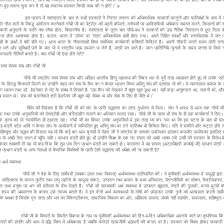
का मुंह तकना शुरू कर दें तो वह स्वराज्य-सरकार किसी काम की न होगी।' ७
संग में स्वतंत्रता के बाद से सभी सरकारों ने निरंतर जनगण को अधिकाधिक सरकारी कानूनों और प्रतिबंधों के पाश में 
नील करों के विरुद्ध आंदोलन करनेवाले गाँधी जी का पेट्रोल की बढ़ती कीमतों, वनोपजों पर आदिवासियों अधिकार समाप्त करने, किसानों की 
री अनुदानों के प्रति क्या रवैया होता, विचारणीय है। स्वतंत्रता के तुरंत बाद गाँधी-वध ने सरकारों को उस नैतिक नियंत्रण से छूट दिला 
र होना आवश्यक होता है। फलत: भारत में 'लोक' पर 'तंत्र' अधिकाधिक हावी होता गया। अपने निहित स्वार्थों और सत्ताभिलाषा में जन प
ी के हाथों में बंदी होते गए। आज भारत के नौकरशाहों विश्व सर्वाधिक कार्यकारी शक्तियाँ केंद्रित हैं। अपनी नौकरी करते समय मोती 
भत्ते और सुविधाएँ पाने के बाद भी वे राष्ट्रीय पद्म सम्मान पा लेते हैं, मंत्री बन जाते हैं। जान प्रतिनिधि चुनावों के समय जनता से किये 
मानी नीतियाँ बनाते हैं। क्या गाँधी जी ऐसा होने देते?
य स्वयं सेवक संघ और गाँधी जी
जी राष्ट्रीय स्वयं सेवक संघ और अखिल भारतीय हिन्दू महासभा की विचार धरा से पूरी तरह असहमत होते हुए भी उनके प्रति 
 के विरुद्ध शिकयतें मिलने पर उनहोंने पहल कर संघ के कैंप का न केवल भ्रमण किया अपितु संघ की प्रशंसा भी की। वे जमनालाल बजाज के स
 का भ्रमण तथा डॉ. हेडगेवार से भेंट के संबंध में लिखते हैं- 'उस कैंप को देखकर मैं बहुत खुश हुआ था। वहाँ कड़ा अनुशासन था, सादगी थी, और
ब समान थे। संघ को चलानेवाले श्री हेडगेवार जी बहुत बड़े सेवक थे और सेवा के लिए ही जीते थे।'
ी विडंबना है कि गाँधी जी को संग के प्रति सद्भावना का उत्तर दुर्भावना से मिला। संघ ने आरंभ से आज तक गाँधी ज
रा तथा उनके अनुयायियों को देशद्रोही और चरित्रहीन चलाने का अभियान चलाए रखा। गाँधी जी के प्राण भी संघ के ही एक कार्यकर्ता ने लिए
क कृत्य को भी न्यायोचित ही ठहराता रहा। गाँधी जी का विचार उनके अनुयायियों में इस तरह घर कर गया था कि इस घटना के बाद भी प्रध
गृह मंत्री पटेल आदि न केवल संघ के आयोजनों में सम्मिलित हुए अपितु संघ पर लगे प्रतिबंध भी शिथिल किए। यदि वे संकीर्ण और कट्टर होते 
हिष्णुता और सद्भाव की मिसाल यह भी कि कई बार आम चुनावों में नेहरू जी ने कांग्रेस के सशक्त उम्मीदवार हटाकर कमजोर उम्मीदवार इसलिए
्ष के अच्छे नेता सदन में पहुँच सकें। प्रधान मंत्री होते हुए भी उन्होंने विपक्ष के एक नए संसद को अच्छे भाषण (जो उन्हीं की सरकार के विरोध मे
ेवल शाबाशी दी यह भी कह दिया कि तुम एक दिन प्रधान मंत्री बन सकते हो। कालांतर में वह सांसद (अटलबिहारी बाजपेई जी) प्रधान मंत्री
प्रधान मंत्री या अन्य नेताओं से वैचारिक विपक्षियों के प्रति ऐसी सद्भावना की अपेक्षा की जा सकती है?
ी अर्थ व्यवस्था
ी ने देश के लिए सर्वोदयी (सबका उदय तथा विकास) अर्थव्यवस्था प्रतिपादित की। वे पूंजीवादी अर्थव्यवस्था में समृद्धों द्वारा 
 यांत्रिकता के कारण कुटीर तथा लघु उद्योंगों के सम्मुख संकट, उत्पादन तथा बाजार के मध्य अस्थिरता, वेतनजीवियों का शोषण, केंद्रीयकरण, वर्
ता तथा मनुष्य पर धन की वरीयता के दोष देखते हैं। गाँधी जी साम्यवादी अर्थ व्यवस्था में उत्पादन बहुलता, यंत्रों की गुलामी, मानव मूल्यों की 
 श्रम की अवमानना के कारण उसे त्याज्य बताते हैं। वे इन दोनों अर्थ व्यवस्थाओं के दोषों को छोड़कर उनके गुणों को आत्मसात करती सर्वो
ा के पक्षधर हैं जिसके गुण सत्ता और धन का विकेन्द्रीकरण, सामाजिक विषमता का अंत, अहिंसक समाज, संघर्ष नहीं सहयोग, समरसता, सहिष्णुता
जी के विचारों के विपरीत विकास के नाम पर पूंजीवादी अर्थव्यवस्था को दिन-ब-दिन अधिकाधिक अपनाये जाने का दुष्परिणाम कि भ
वारों की संपत्ति और आय में वृद्धि विश्व में अधिकतम है जबकि करोड़ों श्रमजीवी भुखमरी की कगार पर हैं। सरकार को विवश होकर सरकारी सं