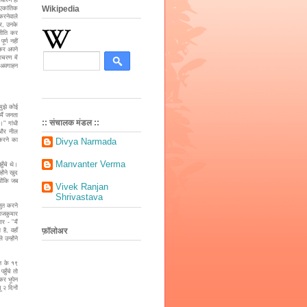
Wikipedia
 एकांतिक
करनेवाले
कर, उनके
रतीति कर
र्ण नहीं
 कर अपने
आचरण में
ं अवगाहन
ुझे कोई
मैं जनता
:: संचालक मंडल ::
'' गांधी
ा और नील
 करने का
Divya Narmada
Manvanter Verma
ँचे थे।
ोंने खुद
योंकि जब
Vivek Ranjan
Shrivastava
ुत करने
राजकुमार
 - ''मैं
फ़ॉलोअर
है, वहाँ
उन्होंने
न के १९
हुँचे तो
कर भूपेन
 २ दिनों