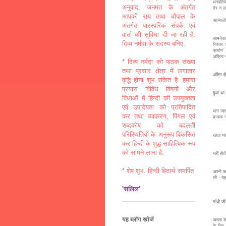
धनपतियो
अनुवाद, जनमत के अंतर्गत
देर न ल
आपकी राय तथा चौपाल के
आत्माल
अंतर्गत पारस्परिक संपर्क एवं
आत्माल
वार्ता की सुविधा दी जा रही है.
सामनेवा
दिव्य नर्मदा के सदस्य बनिए.
निरंतर
प्रयोग'
अप्रिय स
* दिव्य नर्मदा की पाठक संख्या
'मैंने
तथा प्रसार क्षेत्र में लगातार
अंतिम ही
वृद्धि होना शुभ संकेत है. हमारा
'मेरे 
प्रयास विविध विषयों और
हुआ था।
विधाओं में हिन्दी की उपयुक्तता
'मैं ब
एवं उपादेयता को प्रतिपादित
भाग जात
कर तथा व्याकरण, पिंगल एवं
मजाक न
शब्दकोष को बदलती
'मैं अ
परिस्थितियों के अनुरूप विकसित
रहता था'
कर हिन्दी के शुद्ध साहित्यिक रूप
'मैं ब
को सामने लाना है.
नहीं हो
अपने ए
* शेष शुभ. हिन्दी हितार्थ समर्पित
अपनी कम
ली - यह
'सलिल'
'सत्य 
गाँधी जी
भारत क
यह ब्लॉग खोजें
जनता के
के लिए 