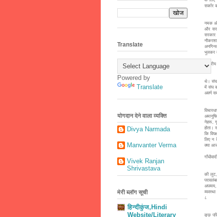
सर्कार 
इस प्र
नमक और 
और सरका
सरकार प
नौकरशाह
Translate
अनगिनत 
भूलकर मन
राष्ट्री
गाँधी 
Powered by
थे। संघ
Translate
में संघ
अवर्ण स
विधि क
विचारधा
योगदान देने वाला व्यक्ति
अमानुषि
नेहरू, 
होता। स
Divya Narmada
कि विपक
लिए न क
Manvanter Verma
क्या आज 
गाँधीवाद
Vivek Ranjan
Shrivastava
गाँधी ज
की लूट,
परावलंब
अपव्यय,
मेरी ब्लॉग सूची
व्यवस्थ
८
हिन्दीकुंज,Hindi
गाँधी 
Website/Literary
कुछ परि