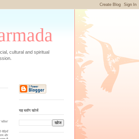
 Narmada
social, cultural and spiritual
ssion.
यह ब्लॉग खोजें
'
मा 'सलिल
पीढ़ियाँ
 सत्य और
ाधारण ही