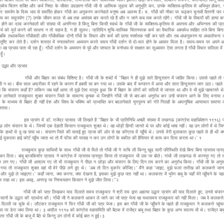
ुपमेय चिंतन शक्ति और कर्म निष्ठा के जीवंत उदाहरण गाँधी जी से आत्मिक जुड़ाव की अनुभूति कर, उनके व्यक्तित्व-कृतित्व से अभिभूत होकर,
और समर्पण के दिव्य भाव से समर्पित होकर गाँधी का अनुकरण करनेवाले मनुष्य अब अलभ्य हैं। म. गाँधी की नौका पर चढ़कर चुनावी वैतरणी पार 
म का सदुपयोग (?) उनके जीवन काल से अब तक असंख्य बार करते रहे हैं और न जाने कब तक करते रहेंगे। गाँधी जी के विचारों की हत्या 
 होने का दावा करनेवालों की संख्या भी अनगिनत है किंतु बिना किसी स्वार्थ के गाँधी जी के व्यक्तित्व-कृतित्व से अपनत्व और अभिन्नता की प्
र्म को मूर्त करने की साधना न तो सहज है, न ही सुलभ। प्रतिदिन शुचि-सात्विक चिंतनपरक कर्म का वैचारिक अश्वमेध स्वहित तजे बिना बिना पू
बकि तथाकथित गाँधीवादी और गाँधीवधिक दोनों गाँधी के विचार और कर्म की छाया स्पर्शतक नहीं कर पाते और तब अंधानुकरण या अंधालोचना
तुष्टि कर लेते हैं। दर्शन शास्त्र में स्नातकोत्तर अध्ययन करते समय गाँधी दर्शन से दो-चार होने के अवसर मिला है। समय-समय पर अपने 
 वह प्रभाव पाता भी रहा हूँ। गाँधी दर्शन के अध्ययन से पूर्व और पश्चात के मनोभाव से साक्षात का सुअवसर ऐसा लगता है गाँधी विचार सलिला मे
हूँ।
ा उद्भव और प्रभाव
और बिहार का संबंध विशिष्ट है। गाँधी जी के शब्दों में ''बिहार ने ही मुझे सारे हिन्दुस्तान में जाहिर किया। उससे पहले तो म
ी न था। बीस साल अफ्रीका में रहने के कारण मैं हबसी सा बन गया था। उसके बाद मैं चम्पारन में आया और सारा हिन्दुस्तान जाग उठा। पहले 
 कि चंपारण कहाँ है? लकिन जब यहाँ आया तो मुझे ऐसा मालूम हुआ कि मैं बिहार के लोगों को सदियों से जानता था और वे भी मुझे पहचानते थे।
र लानेवाले राजकुमार शुक्ल चंपारन जिले के सामान्य कृषक थे जिन्होंने गाँधी जी से बार-बार अनुरोध कर उन्हें चंपारन आने के लिए मनाय
के माध्यम से बिहार ही नहीं देश और विश्व के भविष्य को प्रभावित कर बदलनेवाले युगपुरुष को गोरे निलहों के अमानुषिक अत्याचार समाप्त
बनाया।
संग में डॉ. राजेंद्र प्रसाद जी लिखते हैं ''बिहार के भी प्रतिनिधि अच्छी संख्या में लखनऊ (कांग्रेस महाधिवेशन १९१६) पहु
ुछ लोग चंपारन के थे। जिनमें एक देहाती किसान राजकुमार शुक्ल थे। वह थोड़ी हिन्दी जानते थे पर और कोई भाषा नहीं। वह उन लोगों में थे जिन्ह
 के हाथों से दुःख पाया था। चंपारण जिले की सताई हुए प्रजा की ओर से वह कोंग्रस में पहुँचे थे। उनसे मेरी मुलाकात कुछ पहले से ही थी क्
 मुकदमा हाई कोर्ट पहुँच जाता था तो मैं फीस की परवाह न कर उन लोगों के वकील की हैसियत से काम कर दिया करता था।' १
ार कुछ साथियों के साथ गाँधी जी से मिले तो गाँधी जी ने रूचि ली किन्तु खुद सारी परिस्थिति देखे बिना बिना प्रस्ताव प्रस्त
कर दिया। बाबू ब्रजकिशोर प्रसाद ने कांग्रेस में प्रस्ताव प्रस्तुत किया तो राजकुमार भी उस पर बोले। गांधी जी लखनऊ से कानपूर गए तो 
े लग गए। गाँधी जी आश्रम गए तो भी राजकुमार ने पीछा न छोड़ा और चंपारन के लिए दिन तय करने का अनुरोध किया। गाँधी जी के अनुसार
या तो राजकुमार शुक्ल वहां भी मेरे पीछे लगे हुए थे। 'अब तो दिन मुकर्रर कीजिए।' मैंने कहा 'जाइए, मुझे फलां तारीख को कलकत्ते जाना 
और मुझे ले जाइएगा।' कहाँ जाना, क्या करना, क्या देखना है, इसका मुझे कुछ पता नहीं था। कलकत्ता में भूपेन बाबू के यहाँ मेरे पहुँचने के पहले 
ाल रखा था। इस अपढ़, अनगढ़ पर निश्चयवान किसान ने मुझे जीत लिया।''२
जी को पत्र लिखकर याद दिलाते समय राजकुमार ने श्री राम द्वारा अहल्या उद्धार प्रसंग की याद दिलाते हुए, उनसे चंपार
ानों के उद्धार की प्रार्थना की। गाँधी जी ने कलकत्ते आकर ले जाने का जो पत्र भेजा वह यथासमय राजकुमार को नहीं मिला। जब वे कलकत्ते प
ी दिल्ली जा चुके थे। लौटकर राजकुमार ने फिर गाँधी जी को पत्र भेजा। इस बार गाँधी जी के पहुँचने के पहले ही राजकुमार ने कलकत्ते पहुंच
 घर पर डेरा जमा लिया था। ३ अप्रैल १९१७ को कांग्रेस महासमिति की बैठक में राजेंद्र बाबू तथा बिहार के कुछ अन्य सदस्य भी थे। राजेंद्र बाबू
र गाँधी जी के बाजू में बैठे थे किन्तु उन दोनों में कोई बात न हुई।३