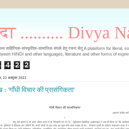
मदा .......... Divya
के मध्य साहित्यिक-सांस्कृतिक-सामाजिक संपर्क हेतु रचना सेतु A plateform for literal, 
tween HINDI and other languages, literature and other forms of expre
4
2
2
ार, 21 अक्टूबर 2021
 : 'गाँधी विचार की प्रासंगिकता'
'गाँधी विचार की प्रासंगिकता'
आचार्य संजीव वर्
*
से इंसान हैं जो अपने जीवन काल में ही किंवदंती बन गए थे। सुविख्यात वैज्ञानिक आइंस्टाइन ने कह ही किया था कि आनेवाली 
पर मुश्किल से विश्वास कर सकेंगी कि कभी धरती पर इस तरह का हाड़-मांस वाला मनुष्य भी था। सनातन मूल्यों के वर्तमान संक्रमण काल में
की आधार शिला पर अपने व्यक्तिगत, पारिवारिक, राजनैतिक और सामाजिक जीवन इमारत खड़ी करनेवाले, साधारण रूप-रंग, कद-काठी किंतु अस