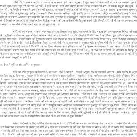
जी के साथ ९ अप्रैल १९१७ को पटना रवाना होने तक राजकुमार ने ऐसा प्रदर्शित किया मानों पटना में सब व्यवस्था सुलभ ह
ैल की सुबह कलई खुल गई कि ऐसा था नहीं। वे गाँधी जी को पहले अपने वकील के यहाँ ले गए पर बात नहीं बनी तो राजेंद्र बाबू के घर पहुँचे। वे
िक की अनुपस्थिति में नौकर ने उन्हें अंदर नहीं ठहराया, यह खबर मिलने पर गाँधी जी के साथ लंदन में पढ़ चुके मौलाना मज़रुल हक़ आकर उन्
र ले गए। गाँधी जी मुजफ्फरपुर होते हुए चंपारण के जिला मुख्यालय मोतिहारी पहुँचे।गाँधी जी का तार पाकर राजेंद्र बाबू ब्रजकिशोर बाबू के साथ 
 गाँधी जी ने चंपारण आंदोलन द्वारा राजनीति को मंचों और प्रस्तावों के चक्रव्यूह से निकल कर मैदानी वास्तविकता की कसौटी पर कसा। ''गाँ
त्नों से निलहों के अत्याचारों से मुक्ति के लिए ब्रिटिश सरकार को एक कमीशन की नियुक्ति करनी पड़ी, जिसमें गाँधी जी भी एक सदस्य बनाए 
ा अवसर था जब गाँधी जी के सामने सरकार को झुकना पड़ा।४
जी का चंपारन पर क्या प्रभाव पड़ा और वह कितना स्थाई हुआ, यह जानने के लिए १९७३ (चंपारन सत्याग्रह के ५६ वर्ष बाद
खें। श्री केदार पांडेय के मुख्य मंत्रित्व काल में बिहार के बड़े जिलों को दो छोटे जिलों में विभाजित करने का निर्णय हुआ ताकि केंद्र शासन
 सहायता मिल सके। चंपारन जिला को मुख्यालय चंपारन तथा बेतिया दो खंडों में वभाजित करने का निर्णय लिया गया। पुराने गाँधीवादी तमतमाक
ारन के नाम कैसे बदली। भला ई ऐतिहासिक जिला बा, जहाँ गाँधी जी के सत्ग्रयाह के सुरआत भईल। दुनिया गाँधी जी के चंपारन नाम से जानेल
कोनों से जनभावनाएँ आने लगीं कि गाँधी जी का जिला चंपारन अपना इतिहास न खो दे। प्रखर जनआंदोलन के बाद चंपारन के दोनों हिस्सों क
और पश्चिमी चंपारन नाम मिले ताकि दोनों की पहचान बनी रहे की ये वही जिले हैं जहाँ १९१७ में गाँधी जी ने निलहों के अत्यचार के विरुद्ध मुर्द
 में अदम्य साहस भर कर सर्वशक्तिमान कहे जानेवाले अंग्रजी शासन को झुका दिया था। गाँधी जी का यह प्रभाव आज भी बरक़रार है, भले ही सुषु
 हमें उसकी अनुभूति न होती हो।
िक जीवन में शुचिता और आर्थिक अनुशासन
जी जैसे युगपुरुष जहाँ ठहरते हैं, वह स्थान तीर्थ हो जाता है। ऐसा ही अनुपम तीर्थ है साबरमती आश्रम। कवि प्रदीप के अनुसार
ादी बिना खड्ग, बिना धार / साबरमती के संत तू ने कर दिया कमाल (चलचित्र, जाग्रति, १९५६, गायिका आशा भोंसले, संगीत निदेशक हेमंत 
ी के अनुसार 'सफर करते करते श्रद्धा का संबल ख़त्म हो जाने पर वे नयी प्रेरणा ग्रहण करने के लिए आश्रमवास करते थे। २५ मई १९१४ को
किनारे, अहमदाबाद नगर के बाहर कोचरब नामक स्थान में तब के ख्यात बैरिस्टर जीवनलाल के मकान में यह आश्रम बनाया गया था। अब तो 
रकर महानगर जो गया है और यह आश्रम अहमदाबाद के उदार में समा गया है। नगरीय चकाचौंध, समृद्धि तथा यांत्रिक जीवन को दिशा देने
ो केवल ठहरने का स्थान न बनाकर, प्रेरणा स्रोत बनाने के लिए गाँधी जी ने आश्रमवासियों के लिए सत्य, अहिंसा, ब्रह्मचर्य, अस्वाद,
ह, श्रम, स्वदेशी, अभय, अस्पृश्यता निवारण तथा सहिष्णुता को अनिवार्य कर दिया। गाँधी जी ने कहा- 'आश्रम का आदर्श गरीबी धारण करना 
ी सेवा करना है।' आश्रम स्थापन के कुछ ही दिन बाद, ठक्कर बापा का एक पत्र गाँधी जी को मिला जिसमें एक गरीब ईमानदार अन्त्यज क
देने की बात थी।आश्रम के नियम पालन की शर्त पर दूधाभाई उनकी पत्नी दाती बहिन तथा पुत्री लक्ष्मी आश्रम आ गए तो तूफान खड़ा हो 
ी आश्रमवासियों ने आपत्ति की किन्तु गाँधी जी ने धैर्यपूर्वज सबकी आपत्तियों का निराकरण कर छुआछूत के भाव को दूर किया। वैदिक काल से
्यवस्था को गाँधी जी ने सामुदायिक समाज संरचना के केंद्र के रूप में जनजागृति का केंद्र बनाकर लोकोपयोगी नव भूमिका वहन करने में समर्
श्रम मूल रूप में था वे यहाँ रहे और जब यह शहर के बीच आ गया, विद्युत् आदि सुविधाएँ आ गईं तो गाँधी जी सेवाग्राम चले गए। सुव
ाओं को साध्य मानते आज के जनप्रतिनिधि क्या गाँधी जी के इस कदम से कुछ सीखेंगे?
 आंदोलनों के लिए आर्थिक संसाधन जुटाने के लिए गाँधी जी को जन सामान्य से चंदा लेना पड़ता था। उन्होंने लोक से प्राप्त 
ने की जिम्मेदारी जमनालाल जी बजाज को सौंपी थी। एक बार जमनालाल जी को एक पैसे हिसाब न मिला। गाँधी जी ने इसके लिए जमनालाल ज
ार माना और उन्हें एक पैसा अपने पास से जमा करना पड़ा। उस समय कांग्रेस की सदस्यता चार आने थी जिसे लोक 'चवन्नी' कहता था और यह 
ी थी। गाँव-गाँव, गली-गली नारा गूँजता 'एक चवन्नी चाँदी की/ जय बोलो महात्मा गाँधी की। धनपतियों से अकूत चंदा बटोरकर चुनाव जीतने और