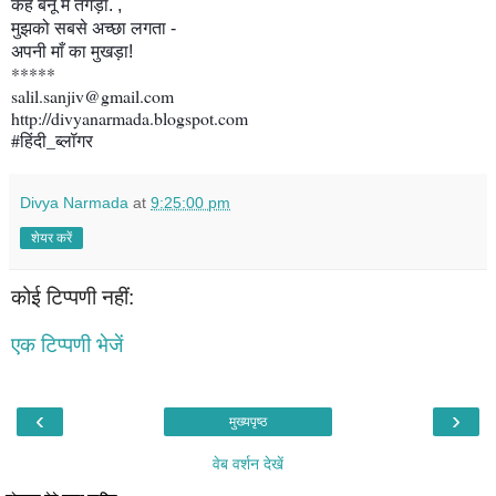
कहे बनूँ मैं तगड़ा. ,
मुझको सबसे अच्छा लगता -
अपनी माँ का मुखड़ा!
*****
salil.sanjiv@gmail.com
http://divyanarmada.blogspot.com
#हिंदी_ब्लॉगर
Divya Narmada
at
9:25:00 pm
शेयर करें
कोई टिप्पणी नहीं:
एक टिप्पणी भेजें
‹
›
मुख्यपृष्ठ
वेब वर्शन देखें