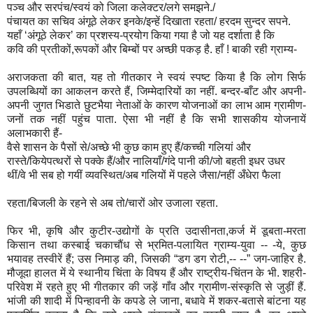
पञ्च और सरपंच/स्वयं को जिला कलेक्टर/लगे समझने./
पंचायत का सचिव अंगूठे लेकर इनके/इन्हें दिखाता रहता/ हरदम सुन्दर सपने.
यहाँ ‘अंगूठे लेकर’ का प्रशस्य-प्रयोग किया गया है जो यह दर्शाता है कि
कवि की प्रतीकों,रूपकों और बिम्बों पर अच्छी पकड़ है. हाँ ! बाकी रही ग्राम्य-
अराजकता की बात, यह तो गीतकार ने स्वयं स्पष्ट किया है कि लोग सिर्फ
उपलब्धियों का आकलन करते हैं, जिम्मेदारियों का नहीं. बन्दर-बाँट और अपनी-
अपनी जुगत भिडाते छुटभैया नेताओं के कारण योजनाओं का लाभ आम ग्रामीण-
जनों तक नहीं पहुंच पाता. ऐसा भी नहीं है कि सभी शासकीय योजनायें
अलाभकारी हैं-
वैसे शासन के पैसों से/अच्छे भी कुछ काम हुए हैं/कच्ची गलियां और
रास्ते/कियेपत्थरों से पक्के हैं/और नालियाँ/गंदे पानी की/जो बहती इधर उधर
थीं/वे भी सब हो गयीं व्यवस्थित/अब गलियों में पहले जैसा/नहीं अँधेरा फैला
रहता/बिजली के रहने से अब तो/चारों ओर उजाला रहता.
फिर भी, कृषि और कुटीर-उद्योगों के प्रति उदासीनता,कर्ज में डूबता-मरता
किसान तथा कस्बाई चकाचौंध से भ्रमित-पलायित ग्राम्य-युवा -- -ये, कुछ
भयावह तस्वीरें हैं; उस निमाड़ की, जिसकी “डग डग रोटी,-- --” जग-जाहिर है.
मौजूदा हालत में ये स्थानीय चिंता के विषय हैं और राष्ट्रीय-चिंतन के भी. शहरी-
परिवेश में रहते हुए भी गीतकार की जड़ें गाँव और ग्रामीण-संस्कृति से जुड़ीं हैं.
भांजी की शादी में पिन्हावनी के कपडे ले जाना, बधावे में शकर-बतासे बांटना यह