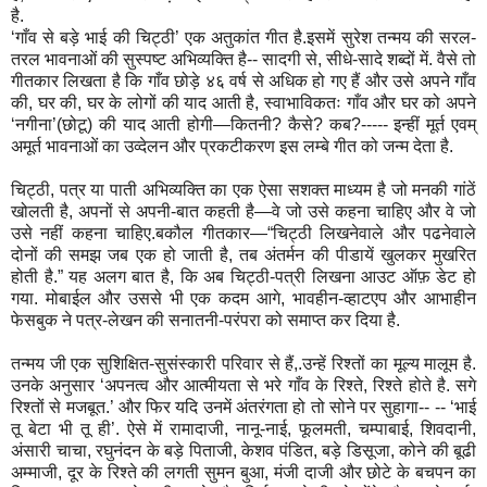
है.
‘गाँव से बड़े भाई की चिट्ठी’ एक अतुकांत गीत है.इसमें सुरेश तन्मय की सरल-
तरल भावनाओं की सुस्पष्ट अभिव्यक्ति है-- सादगी से, सीधे-सादे शब्दों में. वैसे तो
गीतकार लिखता है कि गाँव छोड़े ४६ वर्ष से अधिक हो गए हैं और उसे अपने गाँव
की, घर की, घर के लोगों की याद आती है, स्वाभाविकतः गाँव और घर को अपने
‘नगीना’(छोटू) की याद आती होगी—कितनी? कैसे? कब?----- इन्हीं मूर्त एवम्
अमूर्त भावनाओं का उव्देलन और प्रकटीकरण इस लम्बे गीत को जन्म देता है.
चिट्ठी, पत्र या पाती अभिव्यक्ति का एक ऐसा सशक्त माध्यम है जो मनकी गांठें
खोलती है, अपनों से अपनी-बात कहती है—वे जो उसे कहना चाहिए और वे जो
उसे नहीं कहना चाहिए.बकौल गीतकार—“चिट्ठी लिखनेवाले और पढनेवाले
दोनों की समझ जब एक हो जाती है, तब अंतर्मन की पीडायें खुलकर मुखरित
होती है.” यह अलग बात है, कि अब चिट्ठी-पत्री लिखना आउट ऑफ़ डेट हो
गया. मोबाईल और उससे भी एक कदम आगे, भावहीन-व्हाटएप और आभाहीन
फेसबुक ने पत्र-लेखन की सनातनी-परंपरा को समाप्त कर दिया है.
तन्मय जी एक सुशिक्षित-सुसंस्कारी परिवार से हैं,.उन्हें रिश्तों का मूल्य मालूम है.
उनके अनुसार ‘अपनत्व और आत्मीयता से भरे गाँव के रिश्ते, रिश्ते होते है. सगे
रिश्तों से मजबूत.’ और फिर यदि उनमें अंतरंगता हो तो सोने पर सुहागा-- -- ‘भाई
तू बेटा भी तू ही’. ऐसे में रामादाजी, नानू-नाई, फूलमती, चम्पाबाई, शिवदानी,
अंसारी चाचा, रघुनंदन के बड़े पिताजी, केशव पंडित, बड़े डिसूजा, कोने की बूढी
अम्माजी, दूर के रिश्ते की लगती सुमन बुआ, मंजी दाजी और छोटे के बचपन का