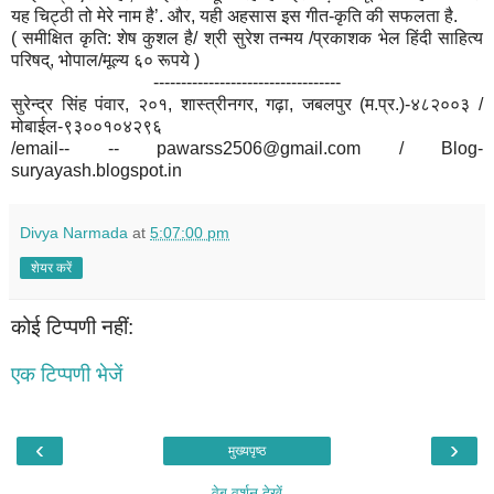
यह चिट्ठी तो मेरे नाम है’. और, यही अहसास इस गीत-कृति की सफलता है.
( समीक्षित कृति: शेष कुशल है/ श्री सुरेश तन्मय /प्रकाशक भेल हिंदी साहित्य
परिषद्, भोपाल/मूल्य ६० रूपये )
----------------------------------
सुरेन्द्र सिंह पंवार, २०१, शास्त्रीनगर, गढ़ा, जबलपुर (म.प्र.)-४८२००३ /
मोबाईल-९३००१०४२९६
/email-- -- pawarss2506@gmail.com / Blog-
suryayash.blogspot.in
Divya Narmada
at
5:07:00 pm
शेयर करें
कोई टिप्पणी नहीं:
एक टिप्पणी भेजें
‹
›
मुख्यपृष्ठ
वेब वर्शन देखें