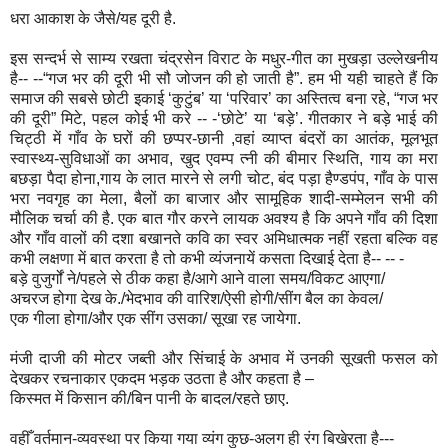
धरा आकाश के जैसे/यह दूरी है.
इस सन्दर्भ से साम्य रखता चंद्रसेन विराट के मधुर-गीत का मुखड़ा उल्लेखनीय
है-- --“गज भर की दूरी भी सौ जोजन की हो जाती है”. हम भी यही चाहते हैं कि
समाज की सबसे छोटी इकाई ‘कुटुंब’ या ‘परिवार’ का अस्तित्व बना रहे, “गज भर
की दूरी” मिटे, पहल कोई भी करे -- -‘छोटे’ या ‘बड़े’. गीतकार ने बड़े भाई की
चिट्ठी में गाँव के घरों की छप्पर-छानी ,वहां व्याप्त बंदरों का आतंक, मूलभूत
स्वास्थ्य-सुविधाओं का अभाव, खुद एवम्प त्नी की बीमार स्थिति, गाय का मरा
बछड़ा पैदा होना,गाय के लात मारने से लगी चोट, बंद पड़ा हैण्डपंप, गाँव के पास
भरा नवगृह का मेला, बैलों का बाजार और सामूहिक शादी-सम्मेलन सभी की
मौलिक चर्चा की है. एक बात गौर करने लायक अवश्य है कि अपने गाँव की दिशा
और गाँव वालों की दशा बखानते कवि का स्वर अमिधात्मक नहीं रहता बल्कि वह
कभी लक्षणा में बात करता है तो कभी व्यंजनायें कसता दिखाई देता है-- -- -
बड़े वुजुर्गों ने/पहले से ठीक कहा है/आगे आने वाला समय/विकट आएगा/
अचरज होगा देख के./भेदभाव की वारिश/ऐसी होगी/सींग बैल का केवल/
एक गीला होगा/और एक सींग उसका/ सूखा रह जायेगा.
मंजी दाजी की मोटर जब्ती और सिंचाई के अभाव में उनकी सूखती फसल को
देखकर रचनाकार एकदम भड़क उठता है और कहता है –
किस्मत में किसान की/बिन पानी के बादल/रहते छाए.
वहीँ वर्तमान-व्यवस्था पर किया गया व्यंग कुछ-अलग ही रंग बिखेरता है---