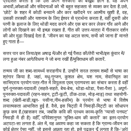
प्रदर्शित करता है कि उसे अपने संस्कारों का बखूबी ज्ञान है. वह अपने
अभावों,अपेक्षाओं और संवेदनाओं को भी बहुत सहजता से व्यक्त कर देता है.उसे,
‘छोटे’ के शहर में कोठी बनवाने और कार खरीदने पर आत्मीय ख़ुशी है, वह,
उसकी तरक्की और यशनाम के लिए ईश्वर से प्रार्थना करता है, वहीं दूसरी ओर
पत्नी के इलाज के लिए थोडी मदद करने और एक बार कार लेकर गाँव आने और
लोगों को दिखाने का भी इच्छा रखता है. गीत की उत्तर-यात्रा में गीतकार दर्शन
की ओर मुड़ा दिखाई देता है. ‘जीवन का यह अटल सत्य, सभी को जाना है’ मानते
हुए गाता है—
सत्तर पार कर लिया/इस अषाढ़ में/और हो गई पैंसठ की/तेरी भाभी/इस कुंवार में/
लगा हुआ नंबर आगे/विधना ने जो बना रखीं हैं/मुक्तिधाम की कतारें.
तन्मय जी का शब्द-सामर्थ्य सराहनीय है. उन्होंने सरल तत्सम शब्दों से भाषा का
श्रंगार किया है. जहां, मधु-गुन्जन, कुशल क्षेम, यश नाम, सेवानिवृत का
साभिप्राय प्रयोग पत्र-गीत में विपुलता एवम् प्राणवत्ता का संचार करता है वहीं
पूर्ण-पुनरुक्त-पदावली (सहते-सहते, बेच-बेच, थोडा-थोडा, पैसा-पैसा ), अपूर्ण-
पुनरुक्त-पदावली (रहन-सहन, टूटी-फूटी, ठीक-ठाक, मोड़-माड़) तथा सहयोगी-
शब्द (खेती-बाडी,खून- पसीना,नीम-हकीम) के प्रयोग से भाषा में विशेष
लयात्मकता आभासित हुई है. वैसे, इस चिट्ठी में निमाड़ी-मिट्टी का सोंधापन
कुछ कम है.(खासकर तब, जबकि कवि की प्रथम काव्य-कृति ‘प्यासो पनघट’
निमाड़ी में ही है) वहीँ, परिवेशानुगत ‘मुक्ति-धाम की कतारें’ का इतर-प्रयोग
अटपटा-सा लगता है. अंत में, यह अवश्य कहा जा सकता है कि ग्राम्य-जीवन का
कोई क्षेत्र ऐसा नहीं, जो इससे अछूता रहा हो. इसे पढ़कर यूँ लगता है कि-‘अरे!