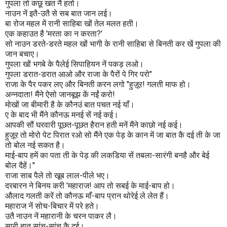
गुपला तो कछू खत नै हतो।
नाउन नें इतै-उतै से सब बात जान लई।
बा रोज महल में रानी साहिबा खों तेल मलत हती।
एक कहाउत है 'मरता का न करता?'
सो नाउन डरते-डरते महल खों भागी के रानी साहिबा से बिनती कर खें गुपला की
जान बचाए।
गुपला खों भगबे के पैलेई सिपाहियन नें पकड़ लओ।
गुपला डरात-डरात आओ और राजा के पैरों पे गिर परो"
राजा के पैर पकर लए और बिनती करन लगो "हुज़ूर! गलती माफ हो।
अन्नदाता! मैंने ऐसो जानबूझ कें नईं करो!
मोखों जा बीमारी है के कौनउं बात पचत नई याँ।
ए के बाद भी मैंने कौनऊ मनई सें नई कई।
आपकी सौं घरवारी पूछत-पूछत हैरान हती मनें मैंने काछो नई कई।
हुज़ूर तो मोरो पेट पिरात रओ सो मैंने एक पेड़ के कान में जा बात कै दई ती के जा
तो बोल नई सकत है।
माई-बाप हमें का पता ती के पेड़ की लकडिया सें तबला-सारंगी बनहै और बेई
बोल दैहें।"
राजा साब पैले तो खूब लाल-पीले भए।
दरबारन ने बिनय करी 'महाराज! आप तो सबई के माई-बाप हो।
औलाद गलती करें तो कौनऊ माँ-बाप प्रान थोरेई ले लेत हैं।
महाराज नें सोच-बिचार में परे हते।
उतै नाउन नें महारानी के चरन पाकर लै।
सारी बात सांच-सांच कै दई।