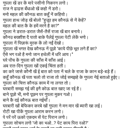
गुपला खें डर कें मारे पसीनो निकरन लगो।
राज ने ढाढस बँधाओ खें कहो नें डरो।
मनो महल की कौनऊ बात कहूँ नें कहियो।
गुपला हाथ जोड़ खें बोलो "हुज़ूर हम कौनऊं से नें केहें?
महल की बात कै के हमें मरने है का?"
गुपला ने डरात-डरात जैसें-तैसें राजा खें बार बनाये।
कौनउ बख्शीश दै पातो बाके पैलेई गुपला पेटी लेकें भगो।
गुपाला नें पिछारूं मुरक कें लो नईं देखो।
गुपाला खें भगत देख कौनऊ नें पूछो 'काये पीछे भूत लगे हैं का?
ऐंसे भग रओ है मनो जान हथेली में धरि आय।"
घरे पोंच कें गुपला की साँस में साँस आई।
अब रात-दिन गुपला खों एकई चिंता हती।
का करे जासे कौनौ खें ई बात को पता नें चले के राजा के कान बड़े-बड़े हैं।
कहूँ कौनऊ खें पता चलो तो राजा तो जोई समझहे के गुपला नेई बताओ हुईए।
गुपला को चित्त कौनऊ काम में ना लगत तो।
घरबारी समझ गई की इनै कोऊ बात खाए जा रई है।
बाने पूछो भी, मनो पूछन पर गुपला मुकर गओ।
बाने कै दई कौनऊ बात नईयाँ।
घरबारी खों बेफिकर करबे खों गुपला ने मन मार खें ब्यारी खा लई।
रोटी खा पीकें गुपला आराम करन लगो।
पे परें परें ऊको एकदम सें पेट पिरान लगो।
गुपाला सोचन लगो 'जो का भओ...? पेट काय पिरा रओ?'