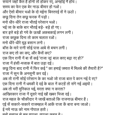
सयाने जहाँ कैत हैं होनी तो होकर रए, अनहोई नैं होय
।
समय का फेर एक बेर नाऊ बीमार हो गओ
।
और ऐसो बीमार भओ के दो मईना बिस्तरई सें ने ऊठो।
कछू दिना तेन कछू फरक नें पड़ो
।
मनो धीर-धीरे राजा भौतई परेसान भओ
।
भई जा के बाके बार भौतई बड़े- बड़े हो गए
।
बार इत्ते बड़े हो गये के ऊखों अकबकाई लगन लगी
।
राजा कछुक दिना तो काम चलात रओ
।
मनो धीरे-धीरे मूड़ बसान लगो।
बॉस के मारे रानी सोई पास आबे से बचन लगी
।
राज कए तो का कए, और कैसें कए?
एक दिन रानी नें बा सें कई 'राजा जू! बाल काए बढ़ा रए हो?'
राजा नें हंसी-मजाक में बात उड़ा दई।
कछू दिना बाद रानी नें फिर कई " का हमाई जमात में मिलबे की तैयारी है?"
राजा नें सुन कें अनसुनी कर दई।
अब तो रानी सोई परेसान के का भओ जो राजा बात पे कान नई दे रए?
एक दिना रानी नें धमकी दे दई के बाल नें कटहें तो संगे नई अइयो।
अब तो भरी मुस्किल भई, मरता क्या न करता?
आखिरकार राजा नें दूसरे नाई खों खबर भिजा दई।
राज महल के चौकीदार ने जाखें बताओ कि राजनाऊ बीमार है।
एई सें सकारे-सकारे राजमहल में आकें राजा कें बारा बना जाओ।
ई नये नाऊ को नाम गोपाल हतो।
मनो बचपन से सब गुपाला, गुपाला कहत ते।