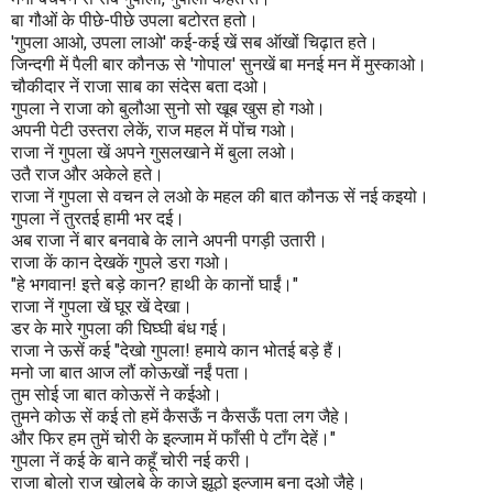
बा गौओं के पीछे-पीछे उपला बटोरत हतो।
'गुपला आओ, उपला लाओ' कई-कई खें सब ऑखों चिढ़ात हते।
जिन्दगी में पैली बार कौनऊ से 'गोपाल' सुनखें बा मनई मन में मुस्काओ।
चौकीदार नें राजा साब का संदेस बता दओ।
गुपला ने राजा को बुलौआ सुनो सो खूब खुस हो गओ।
अपनी पेटी उस्तरा लेकें, राज महल में पोंच गओ।
राजा नें गुपला खें अपने गुसलखाने में बुला लओ।
उतै राज और अकेले हते।
राजा नें गुपला से वचन ले लओ के महल की बात कौनऊ सें नई कइयो।
गुपला नें तुरतई हामी भर दई।
अब राजा नें बार बनवाबे के लाने अपनी पगड़ी उतारी।
राजा कें कान देखकें गुपले डरा गओ।
"हे भगवान! इत्ते बड़े कान? हाथी के कानों घाईं।"
राजा नें गुपला खें घूर खें देखा।
डर के मारे गुपला की घिघ्घी बंध गई।
राजा ने ऊसें कई "देखो गुपला! हमाये कान भोतई बड़े हैं।
मनो जा बात आज लौं कोऊखों नईं पता।
तुम सोई जा बात कोऊसें ने कईओ।
तुमने कोऊ सें कई तो हमें कैसऊँ न कैसऊँ पता लग जैहे।
और फिर हम तुमें चोरी के इल्जाम में फाँसी पे टाँग देहें।"
गुपला नें कई के बाने कहूँ चोरी नई करी।
राजा बोलो राज खोलबे के काजे झूठो इल्जाम बना दओ जैहे।