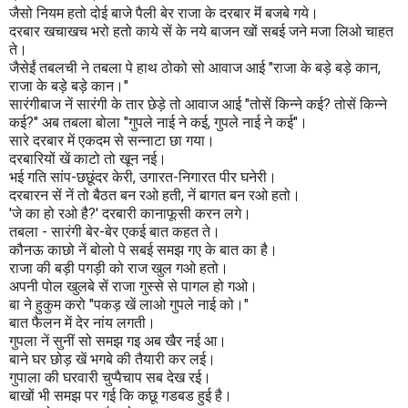
जैसो नियम हतो दोई बाजे पैली बेर राजा के दरबार मॆं बजबे गये।
दरबार खचाखच भरो हतो काये सें के नये बाजन खों सबई जने मजा लिओ चाहत
ते।
जैसेईं तबलची ने तबला पे हाथ ठोको सो आवाज आई "राजा के बड़े बड़े कान,
राजा के बड़े बड़े कान।"
सारंगीबाज नें सारंगी के तार छेड़े तो आवाज आई "तोसें किन्ने कई? तोसें किन्ने
कई?" अब तबला बोला "गुपले नाई ने कई, गुपले नाई ने कई"।
सारे दरबार में एकदम से सन्नाटा छा गया।
दरबारियों खें काटो तो खून नई।
भई गति सांप-छछूंदर केरी, उगारत-निगारत पीर घनेरी।
दरबारन सें नें तो बैठत बन रओ हती, नें बागत बन रओ हतो।
'जे का हो रओ है?' दरबारी कानाफूसी करन लगे।
तबला - सारंगी बेर-बेर एकई बात कहत ते।
कौनऊ काछो नें बोलो पे सबई समझ गए के बात का है।
राजा की बड़ी पगड़ी को राज खुल गओ हतो।
अपनी पोल खुलबे सें राजा गुस्से से पागल हो गओ।
बा ने हुकुम करो "पकड़ खें लाओ गुपले नाई को।"
बात फैलन में देर नांय लगती।
गुपला नें सुनीं सो समझ गइ अब खैर नई आ।
बाने घर छोड़ खें भगबे की तैयारी कर लई।
गुपाला की घरवारी चुप्पैचाप सब देख रई।
बाखों भी समझ पर गई कि कछू गडबड हुई है।