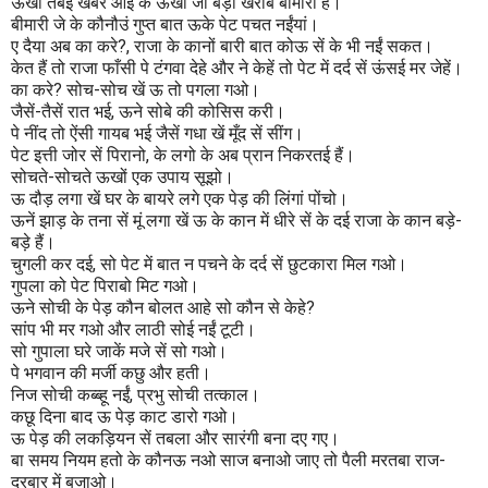
ऊखों तबई खबर आई के ऊखों जा बड़ी खराब बीमारी है।
बीमारी जे के कौनौउं गुप्त बात ऊके पेट पचत नईंयां।
ए दैया अब का करे?, राजा के कानों बारी बात कोऊ सें के भी नईं सकत।
केत हैं तो राजा फाँसी पे टंगवा देहे और ने केहें तो पेट में दर्द सें ऊंसई मर जेहें।
का करे? सोच-सोच खें ऊ तो पगला गओ।
जैसें-तैसें रात भई, ऊने सोबे की कोसिस करी।
पे नींद तो ऐंसी गायब भई जैसें गधा खें मूँद सें सींग।
पेट इत्ती जोर सें पिरानो, के लगो के अब प्रान निकरतई हैं।
सोचते-सोचते ऊखों एक उपाय सूझो।
ऊ दौड़ लगा खें घर के बायरे लगे एक पेड़ की लिंगां पोंचो।
ऊनें झाड़ के तना सें मूं लगा खें ऊ के कान में धीरे सें के दई राजा के कान बड़े-
बड़े हैं।
चुगली कर दई, सो पेट में बात न पचने के दर्द सें छुटकारा मिल गओ।
गुपला को पेट पिराबो मिट गओ।
ऊने सोची के पेड़ कौन बोलत आहे सो कौन से केहे?
सांप भी मर गओ और लाठी सोई नईं टूटी।
सो गुपाला घरे जाकें मजे सें सो गओ।
पे भगवान की मर्जी कछु और हती।
निज सोची कब्ब्हू नईं, प्रभु सोची तत्काल।
कछू दिना बाद ऊ पेड़ काट डारो गओ।
ऊ पेड़ की लकड़ियन सें तबला और सारंगी बना दए गए।
बा समय नियम हतो के कौनऊ नओ साज बनाओ जाए तो पैली मरतबा राज-
दरबार में बजाओ।