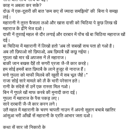
काह न अबला कर सके?
दोऊ नें एक-दूसरी की बात 'कम कए सें ज्यादा समझियो' की बिना पे समझ
लई।
महारानी ने तुरत फैसला लओ और खास दासी को चिठिया पे कुछ लिख खें
महाराज कें ढींगे भेज दओ।
दासी नें तुरतई महल से दौर लगाई और दरबार में पोंच खें बा चिठिया महाराज खों
दई।
बा चिठिया में महारानी नें लिखो हतो 'अब तो सबखों सच पता हो गओ है।
अब लौ छिपाओ सो छिपाओ, अब छिपाबै खों कछू नईया।
गुपला खो मार खें अपजस नें लें महाराज।
बाकी जान बखस दैहें तो सगरी प्रजा जै-जै कार करहे।
हम सोई हमसें बात छिपाबै के लाने हुजूर से नाराज हैं।
मनो गुपला को माफी मिलबे की खुसी में सब भूल जैहें।"
राजा सोई सारे मामले को लै कें भारी परेसान हते।
रानी के संदेसे सें उनें एक रास्ता मिल गओ।
बिन नें गुपले खों माफ करबे की मुनादी करा दई।
गुपला नें महाराज के पैस पकड़ लए।
सारे दरबारी जै-जै कार करन लगे।
उतै महल में महारानी के चरण चापती नाउन नें अपनो सुहाग बचाबे खातिर
आंसुआ भरी आँखों सें महारानी के प्रति आभार जता दओ।
कथा सें सार जो निकारो के