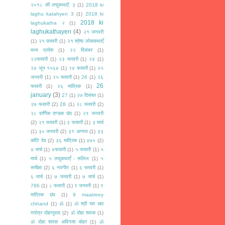
२०१८ की लघुकथाएँ: ३
(1)
2018 ki
laghu katahyen 3
(1)
2018 ki
2018 ki
laghukatha २
(1)
laghukathayen
(4)
२१ जनवरी
(1)
२१ फरवरी
(1)
२१ श्रेष्ठ लोककथाएँ
मध्य प्रदेश
(1)
२२ दिसंबर
(1)
२२फरवरी
(1)
२३ फरवरी
(1)
२४
(1)
२४ जून १५६४
(1)
२४ फरवरी
(1)
२५
जनवरी
(1)
२५ फरवरी
(1)
26
(1)
२६
26
फरवरी
(1)
२६ मात्रिक
(1)
january
(3)
27
(1)
२७ दिसंबर
(1)
२७ फरवरी
(2)
28
(1)
२८ फरवरी
(2)
२८ वार्णिक दण्डक छंद
(1)
२९ जनवरी
(2)
२९ फरवरी
(1)
३ फरवरी
(1)
३ मार्च
(1)
३० जनवरी
(2)
३१ अगस्त
(1)
३३
कोटि देव
(2)
३६ मात्रिक
(1)
३७०
(2)
४ मार्च
(1)
४फरवरी
(1)
५ फरवरी
(1)
५
मार्च
(1)
५ लघुकथाएँ - सलिल
(1)
५
समीक्षा
(2)
६ नवगीत
(1)
६ फरवरी
(1)
६ मार्च
(1)
७ फरवरी
(1)
७ मार्च
(1)
786
(1)
८ फरवरी
(1)
९ जनवरी
(1)
९
मात्रिक छंद
(1)
9 maatreey
chhand
(1)
ॐ
(1)
ॐ श्री राम रक्षा
स्तोत्र दोहानुवाद
(2)
ॐ दोहा शतक
(1)
ॐ दोहा शतक अविनाश बोहर
(1)
ॐ