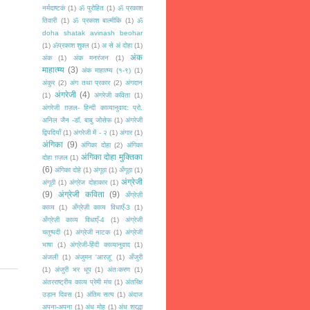
नर्मदाष्टकं
(1)
ॐ पुरोहित
(1)
ॐ प्रकाश
तिवारी
(1)
ॐ प्रकाश बाल्मीकि
(1)
ॐ
doha shatak avinash beohar
(1)
ॐप्रकाश शुक्ल
(1)
अ से अं दोहा
(1)
अंक
अंक
(1)
अंक मनरंजन
(1)
माहात्म्य
(3)
अंक माहात्म्य (१-९)
(1)
अंकुर
(2)
अंग तथा प्रकार
(2)
अंगदान
अंगरेजी
(4)
(1)
अंगरेजी कविता
(1)
अंगरेजी ग़ज़ल- हिन्दी काव्यानुवाद: प्रो.
अनिल जैन -डॉ. बाबु जोसेफ
(1)
अंगरेजी
द्विपदियाँ
(1)
अंगरेजी में - २
(1)
अंगार
(1)
अंगिका
(9)
अंगिका दोहा
(2)
अंगिका
अंगिका दोहा मुक्तिका
दोहा ग़ज़ल
(1)
(6)
अंगिका दोहे
(1)
अंगूठा
(1)
अँगूठा
(1)
अंग्रेजी
अंगूठी
(1)
अंग्रेज दोहाकार
(1)
(9)
अंग्रेजी कविता
(9)
अँग्रेज़ी
काव्य
(1)
अँग्रेज़ी काव्य विधाएँ-3
(1)
अँग्रेज़ी काव्य विधाएँ-4
(1)
अंग्रेजी
चतुष्पदी
(1)
अंग्रेजी नाटक
(1)
अंग्रेजी
भाषा
(1)
अंग्रेजी-हिंदी काव्यानुवाद
(1)
अंजली
(1)
अंजुमन 'आरज़ू'
(1)
अँजुरी
(1)
अंजुरी भर धूप
(1)
अंतःकरण
(1)
अंतरराष्ट्रीय काव्य प्रेमी मंच
(1)
अंतरिक्ष
उड़ान दिवस
(1)
अंतिम सत्य
(1)
अंदाज
अपना-अपना
(1)
अंध मोह
(1)
अंध श्रद्धा