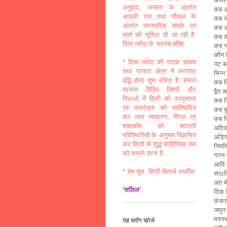
अजर-
अनुवाद, जनमत के अंतर्गत
कब अन
आपकी राय तथा चौपाल के
कब भँ
अंतर्गत पारस्परिक संपर्क एवं
कब अ
वार्ता की सुविधा दी जा रही है.
कब क
दिव्य नर्मदा के सदस्य बनिए.
कब न
कौन 
* दिव्य नर्मदा की पाठक संख्या
नट ब
तथा प्रसार क्षेत्र में लगातार
भिन्न
वृद्धि होना शुभ संकेत है. हमारा
कब वि
प्रयास विविध विषयों और
द्वैत
विधाओं में हिन्दी की उपयुक्तता
कब न
एवं उपादेयता को प्रतिपादित
कब ब
कर तथा व्याकरण, पिंगल एवं
कब ख
शब्दकोष को बदलती
अदिख
परिस्थितियों के अनुरूप विकसित
अडिग
कर हिन्दी के शुद्ध साहित्यिक रूप
नियति
को सामने लाना है.
गगन क
आदि म
* शेष शुभ. हिन्दी हितार्थ समर्पित
साsदि
अंत म
'सलिल'
दिक् 
कंकरो
जमुन 
मरुस्
यह ब्लॉग खोजें