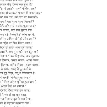
अक्षर-अमर कब नश्वर हुआ है?
श्वर वेणु गुंजित स्वर हुआ है?
वर में लहर?, लहरों में भँवर कब?
लक में पलक?, पलकों में अलक कब?
रों संग कर, पगों संग पग थिरकते?
यन में बस नयन नयना निरखते?
विधि-हरि-हर? न कोई पूछता कब?
ना नटवर, नटी संग झूमता जब.
 कब खो भिन्नता? हो लीन सब में.
भिन्न अभिन्न हो? हो लीन रब में?
 कब अद्वैत वर फिर विलग जाता?
िगुण हो सगुण आता-दूर जाता?
ुलाता?, कब भुलाता?, कब झुलाता?
िझाता?, कब रिझाता?, कब सुहाता?
 दिखता, अचल चलता, अनम नमता.
 डिगता, अमिट मिटता, अटल टलता.
 है स्तब्ध, प्रकृति पुलकती है.
ो मुँह चिढ़ा, वसुधा किलकती है.
ें अनादि बिम्बित हुआ कण में.
 में फिर सांsत चुम्बित हुआ क्षण में.
ें अनंत कैसे आ समाया?
दिगादि दिगंत जैसे एक पाया.
ं में शंकरों का वास देखा.
रज में आज बृज ने हास देखा.
थल में महकता मधुमास देखा.