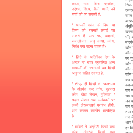
कथ्य, भाषा, बिम्ब, प्रतीक,
सिर्फ 
उद्देश्य, शिल्प, शैली आदि की
खनख
चर्चा की जा सकती है.
चपल द
करतलो
* आपकी पसंद की विधा या
अँगुल
विषय की रचनाएँ लगाई जा
कज्ज
सकती हैं. आप गद्य, कहानी,
भौंह 
समालोचना, लघु कथा, व्यंग्य,
मोरपं
निबंध क्या पढना चाहते हैं?
कौन 
कौन 
* हिंदी के अतिरिक्त देश के
पग य
अन्दर या बाहर प्रचलित अन्य
कौन 
भाषाओँ की रचनाओं का हिन्दी
कौन 
अनुवाद सहित स्वागत है.
कौन 
क्या-
* शीघ्र ही हिन्दी की पाठशाला
क्या-
के अंतर्गत शब्द कोष, मुहावरा
कब नह
कोष, दोहा लेखन, मुक्तिका /
सब यह
ग़ज़ल लेखन तथा अलंकारों पर
जब यह
लम्बी लेखमालाएं प्रारंभ होंगी.
कब क
आप सबका सहयोग आमंत्रित
ताल म
है.
नाद 
थाप म
* हाशिये में अंग्रेजी हिन्दी शब्द
हर क
कोष, अंग्रेजी हिन्दी शब्द