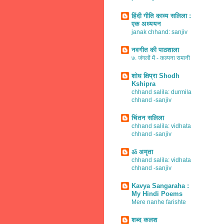
हिंदी गीति काव्य सलिला :
एक अध्ययन
janak chhand: sanjiv
नवगीत की पाठशाला
७. जंगलों में - कल्पना रामानी
शोध क्षिप्रा Shodh
Kshipra
chhand salila: durmila
chhand -sanjiv
चिंतन सलिला
chhand salila: vidhata
chhand -sanjiv
ॐ अमृता
chhand salila: vidhata
chhand -sanjiv
Kavya Sangaraha :
My Hindi Poems
Mere nanhe farishte
शब्द कलश