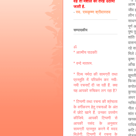
वह तो मशाल की तरह उठायी
आत्म 
जाती है.
जीव ह
-
स्व. रामकृष्ण श्रीवास्तव
लीन ल
साधना
पूर्ण
सम्पादकीय
पुष्प
शांति
वासना
ॐ
रहे स
* आत्मीय पाठकों!
मिले
कृष्ण
* वन्दे मातरम.
आँख म
रूप ल
* दिव्य नर्मदा की सामग्री तथा
झूमती
प्रस्तुति में परिवर्तन कर नयी-
फिजा 
नयी रचनाएँ दी जा रही हैं. क्या
कपोलो
यह आपको रुचिकर लग रहा है?
कुन्त
अधर श
* टिप्पणी तथा रचना की श्रेष्ठता
नासिक
के वर्गीकरण हेतु रचनाओं के अंत
नील 
में छोटे खाने हैं. उनका उपयोग
शांत 
कीजिये. आपकी टिप्पणी से
खनकत
आपकी पसंद के अनुसार
राधि
सामग्री प्रस्तुत करने में मदद
कटि 
मिलेगी. टिप्पणी में रचना के
तोड़कर