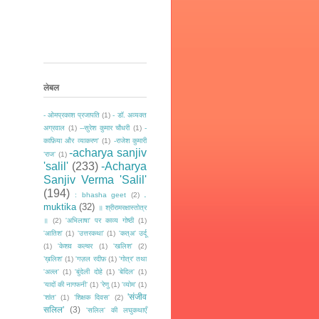
लेबल
- ओमप्रकाश प्रजापति
(1)
- डॉ. अव्यक्त
अग्रवाल
(1)
--सुरेश कुमार चौधरी
(1)
-
काफ़िया और व्याकरण'
(1)
-राजेश कुमारी
-acharya sanjiv
‘राज‘
(1)
'salil'
(233)
-Acharya
Sanjiv Verma 'Salil'
(194)
.
: bhasha geet
(2)
muktika
(32)
॥ श्रीरामरक्षास्तोत्र
॥
(2)
'अभिलाषा' पर काव्य गोष्ठी
(1)
'आतिश'
(1)
'उत्तरकथा'
(1)
'कत्अ' उर्दू
(1)
'केशव कल्चर
(1)
'खलिश'
(2)
’ख़लिश'
(1)
'गज़ल रदीफ़
(1)
'गोत्र' तथा
'अल्ल'
(1)
'बुंदेली दोहे
(1)
'बेदिल'
(1)
‘यादों की नागफनी’
(1)
'रेणु
(1)
'व्योम'
(1)
'संजीव
'शांत'
(1)
'शिक्षक दिवस'
(2)
सलिल'
(3)
'सलिल' की लघुकथाएँ