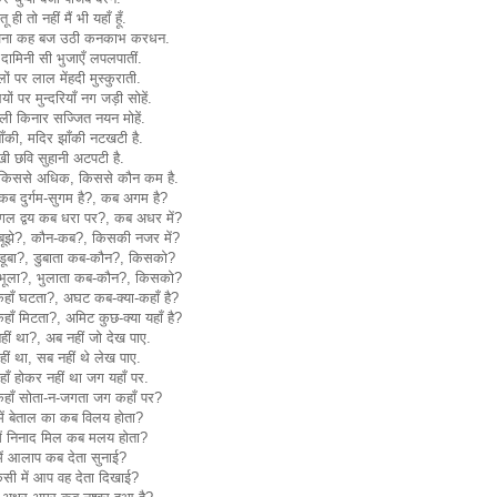
तू ही तो नहीं मैं भी यहाँ हूँ.
ना कह बज उठी कनकाभ करधन.
ामिनी सी भुजाएँ लपलपातीं.
ं पर लाल मेंहदी मुस्कुराती.
ियों पर मुन्दरियाँ नग जड़ी सोहें.
ली किनार सज्जित नयन मोहें.
बाँकी, मदिर झाँकी नटखटी है.
खी छवि सुहानी अटपटी है.
किससे अधिक, किससे कौन कम है.
कब दुर्गम-सुगम है?, कब अगम है?
ुगल द्वय कब धरा पर?, कब अधर में?
बूझे?, कौन-कब?, किसकी नजर में?
डूबा?, डुबाता कब-कौन?, किसको?
भूला?, भुलाता कब-कौन?, किसको?
कहाँ घटता?, अघट कब-क्या-कहाँ है?
कहाँ मिटता?, अमिट कुछ-क्या यहाँ है?
ीं था?, अब नहीं जो देख पाए.
ीं था, सब नहीं थे लेख पाए.
ाँ होकर नहीं था जग यहाँ पर.
हाँ सोता-न-जगता जग कहाँ पर?
ें बेताल का कब विलय होता?
में निनाद मिल कब मलय होता?
ें आलाप कब देता सुनाई?
िसी में आप वह देता दिखाई?