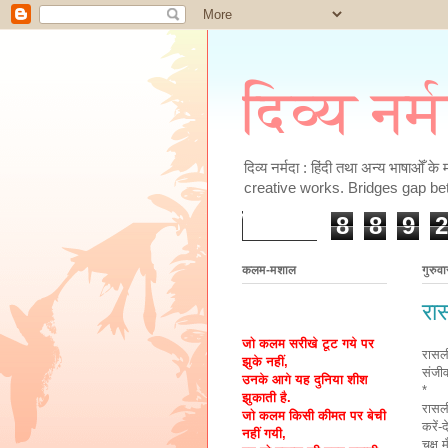
दिव्य नर्
दिव्य नर्मदा : हिंदी तथा अन्य भाषाओँ 
creative works. Bridges gap be
8
8
9
2
कलम-मशाल
गुरुव
रा
जो कलम सरीखे टूट गये पर
रासल
झुके नहीं,
संजी
उनके आगे यह दुनिया शीश
*
झुकाती है.
रासली
जो कलम किसी कीमत पर बेची
करें-
नहीं गयी,
चक्षु