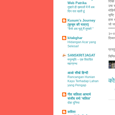
दिखा 
Web Patrika
उषा स
तुम्हारे ही ख़यालों में मैं अब
मोहिन
दिन रात रहती हूं
सृष्ट
हास 
Kusum's Journey
जो जह
(कुसुम की यात्रा)
"कैसे अब भूलूं मैं तुमको "
*****
३०-४
kitabghar
दिव्य
Hidangan Acar yang
Selesai!
प्रस्
SANSKRITJAGAT
चिप्प
मनुस्मृति – एक विवादित
महाग्रन्थ
आओ सीखें हिन्दी
Rancangan Hunian
कोई
Kayu Terhadap Lahan
yang Pengap
गीत सलिला आचार्य
संजीव वर्मा 'सलिल'
दोहा दुनिया
कविता