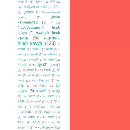
कान्ता रॉय
(1)
'सुमित्र'
(1)
‘हिन्दी
(1)
"काल है संक्रांति का" रामदेव लाल 'विभोर'
(1)
(अश'आर)
(2)
(Enjambment
(hindi
poetry
(1)
kavyanuwad
(3)
*
(1)
/navgeet/samyik hindi
/samyik hindi
kavya
(9)
/samyik
kavita
(50)
hindi kavya
(123)
१
जनवरी
(1)
१ नवंबर
(1)
१ फरवरी
(1)
१
मार्च
(1)
१० फरवरी
(1)
१० मात्रिक
(1)
११
(1)
११ फरवरी
(1)
११ मात्रिक
(1)
१२ जून
(3)
११ मार्च
(1)
१२ फरवरी
(1)
१३ जनवरी
(1)
१३ फरवरी
(1)
१४
फर.
(1)
१५ छंद
(1)
१५ नवंबर
(1)
१५
फरवरी
(1)
१५ वार्णिक छंद
(1)
१५
15
समीक्षा
(1)
१५ सितंबर
(1)
august
(5)
१६फरवरी
(1)
१७ जून
(1)
१७ फरवरी
(1)
१८ फरवरी
(1)
1857
(1)
१९ फरवरी
(1)
१९.7
(1)
२
दोहा
(1)
२ फरवरी
(1)
२ मार्च
(1)
2.12.1984
(1)
20 अक्टूबर 2013
(1)
२० अप्रैल
(1)
२० फरवरी
(1)
2014
(1)
2015
(1)
२०१८ की
लघुकथा २
(1)
२०१८ की लघुकथाएँ
(2)