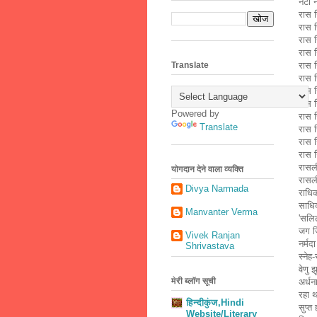
नटी न
रास ज
रास 
रास 
रास 
रास ज
Translate
रास ज
रास 
रास 
Powered by
रास 
Translate
रास 
रास 
रास 
रासली
योगदान देने वाला व्यक्ति
रासली
Divya Narmada
राधिक
साधिक
Manvanter Verma
'सलिल
जग जि
Vivek Ranjan
नर्मद
Shrivastava
स्नेह
वेणु 
मेरी ब्लॉग सूची
अर्धन
रहा थ
हिन्दीकुंज,Hindi
सुप्त
Website/Literary