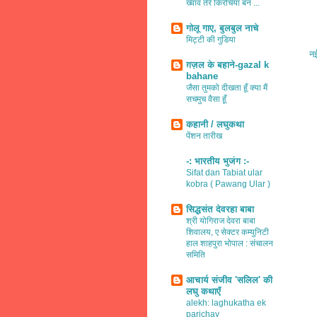
ख्वाव तेरे किरचियाँ बन ...
गोलू गाए, बुलबुल नाचे
मिट्टी की गुडिया
नई
ग़ज़ल के बहाने-gazal k
bahane
जैसा तुमको दीखता हूँ क्या मैं
सचमुच वैसा हूँ
कहानी / लघुकथा
पेंशन तारीख
-: भारतीय भुजंग :-
Sifat dan Tabiat ular
kobra ( Pawang Ular )
सिद्धसंत देवरहा बाबा
श्री योगिराज देवरा बाबा
शिवालय, ए सेक्टर कम्युनिटी
हाल शाहपुरा भोपाल : संचालन
समिति
आचार्य संजीव 'सलिल' की
लघु कथाएँ
alekh: laghukatha ek
parichay