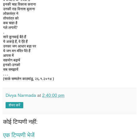
इनकी चाह विकास कराना 
उनकी राह विनाश बुलाना 
लोकतंत्र ने 
तोपतंत्र को 
कब चाहा है 
गले लगायें?
. 
सारे कुनबाई बैठे हैं 
ये अकड़े हैं, वे ऐंठे हैं 
उनका जन आधार बड़ा पर 
ये जन मन मंदिर पैठे हैं 
आपस में 
सहयोग बढ़ायें 
इनको-उनको 
सब समझायें 
. . .
(सार्क सम्मलेन काठमांडू, २६.१.२०१४ )
Divya Narmada
at
2:40:00 pm
शेयर करें
कोई टिप्पणी नहीं:
एक टिप्पणी भेजें