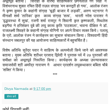
अभूतपूर्व बताया। सिरोही के वरिष्ठ साहित्यकार छगनलाल गर्ग 'विज्ञ' ने
विशंभरनाथ शुक्ल रचित हिंदी ग़ज़ल संग्रह 'मन कस्तूरी हो गया', आलोक रंजन
ने कृष्ण कुमार के कहांनी संग्रह 'चूड़ी बाजार में लड़की', अरुण भटनागर ने
मीनाक्षी शर्मा 'तारिका' कृत काव्य संग्रह 'सत्व', भारती नरेश पाराशर ने
'वृद्धावस्था में सुख', रजनी शर्मा रायपुर ने शिवानी कृत कृष्णकली, मिथलेश
बड़गैया ने हरिशंकर दुबे की लघु काव्य कृति 'पाठशाला', भावना दीक्षित ने डॉ.
राजलक्ष्मी शिवहरे के कहानी संग्रह योगिनी पर अपने विचार व्यक्त किये। पलामू
के प्रो. आलोक रंजन ने कार्यक्रम का सुचारु संचालन किया। विश्ववाणी हिंदी
संस्थान जबलपुर की यह आयोजना साहित्यकारों में बहुचर्चित है।
विशेष अतिथि सुरेंद्र पवार ने साहित्य के अल्पमोली किये जाने को आवश्यक
बताया। मुख्य अतिथि श्रीधर प्रसाद द्विवेदी ने पुस्तक पर्व में २७ पुस्तकों की
समीक्षा को अभूतपूर्व निरूपित किया। कार्यक्रम के अध्यक्ष उपन्यासकार
समाजसेवी श्री अमरेंद्र नारायण ने आभार प्रदर्शन लघुकथाकार बबिता चौबे
'शक्ति' ने किया।
***
Divya Narmada
at
9:17:00 pm
शेयर करें
कोई टिप्पणी नहीं: