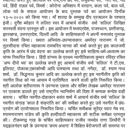
स्थापित करते हुए अंतर्जाल पर राष्ट्रीय छंद पर्व, लघुकथा पर्व, गीत पर्व, गद्य
पर्व, हिंदी ग़ज़ल पर्व, विमर्श : कोरोना अभिशाप में वरदान, कला पर्व, बाल पर्व,
लोक पर्व के सफल आयोजन के बाद पुस्तक पर्व का आयोजन दिनाँक
१३-५-२०२० को किया गया। माँ शारदा के सम्मुख दीप प्रज्वलन के पश्चात्
इंजी। दुर्गेश ब्योहार ने ललित स्वर में आचार्य संजीव वर्मा 'सलिल' लिखित
सरस्वती वंदना प्रस्तुत की। इस आयोजन में मध्यप्रदेश, राजस्थान, छत्तीसगढ़,
झारखण्ड, उत्तरप्रदेश, दिल्ली आदि के साहित्यकारों ने अपनी मनपसंद पुस्तक
पर विमर्श किया। ख्यात अभियंता-उपन्यासकार अमरेंद्र नारायण ने जो.
तुलसीदास रचित महाकाव्य रामचरित मानस की चर्चा करते हुए इस कालजयी
कृति के आरंभ में छंद वंदना का उल्लेख करते हुए इसे साहित्य-धर्म-अध्यात्म का
संगम निरूपित किया। हिंदी वांग्मय के
प्रथम नवगीतिकाव्य कुमार रविंद्र रचित
'अप्प दीपो भव' का उल्लेख करते हुए आचार्य संजीव वर्मा 'सलिल' ने टी.एस.
इलियट, पोकाक,
एबरकोम्बी
आदि पाश्चात्य तथा डॉ. नगेंद्र, डॉ. श्याम नाथ
शर्मा, डॉ. सिद्धनाथ कुमार आदि का उल्लेख करते हुए इस नवगीतीय कृति को
नवगीत विधा को नव आयाम में प्रतिष्ठित
करने वाली कृति निरूपित किया।
श्री आलोक श्रीवास्तव ने उपन्यास एकता और शक्ति लेखक अमरेंद्र नारायण
पर प्रकाश डालते हुए उसे राष्ट्रीय नवनिर्माण की दिशा में सम्यक सन्देश वाही
बताया। चर्चित नवगीत-दोहाकार बसंत शर्मा में आचार्य संजीव वर्मा 'सलिल' के
नवगीत संग्रह 'काल है संक्रांति का' की समीक्षा करते हुए उसे नवगीत में छंद-
प्रयोग की प्रयोगशाला निरूपित किया। चर्चित समीक्षक सुरेंद्र पवार नेब स्व.
श्यामनारायण पांडेय की कृति हल्दीघाटी महाकाव्य की सटीक समीक्षा प्रस्तुत
की। टीकमगढ़ ग्रह के चर्चित साहित्यकार राजीव नामदेव राणा लिघौरी ने
यदुकुलनंदन खरे के उपन्यास 'करम अभागा' में शिक्षित बेरोजगारों की समस्या पर