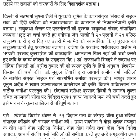
उठाये गए सवालों को सरकारों के लिए दिशादर्शक बताया।
दिल्ली से सहभागी सुषमा शैली ने युगकवि धूमिल के काव्यसंग्रह 'संसद से सड़क
तक' को हिंदी कविता को नकारात्मकता के कारागार से निकालनेवाली कृति
बताया। लघुकथा लेखन पर प्रश्नोत्तरों की पुस्तक 'लघुकथा संवाद' संपादिका
कल्पना भट्ट पर चर्चा करते हुए मनोरमा जैन 'पाखी' ने २० प्रश्नों ने २१ वरिष्ठ
लघुकथाकारों द्वारा दिए गए उत्तरों में मतभेद को स्वाभाविक किन्तु पुस्तक को
लघुकथाकारों हेतु आवश्यक बताया। दतिया के अरविन्द श्रीवास्तव असीम ने
भगवती प्रसाद कुलश्रेष्ठ की काव्यकृति 'अमलतास खिल रहा' की चर्चा करते
हुए कवि के काव्य कौशल के उदाहरण दिए। डॉ. राजलक्ष्मी शिवहरे ने रुद्राक्ष पर
गोंदिया निवासी डॉ. श्रीश कुमार की शोधपरक कृति के हिंदी अनुवाद 'ईश्वरीय
किताब की चर्चा की। डॉ. मुकुल तिवारी द्वारा आचार्य संजीव वर्मा 'सलिल'
के नवगीत संग्रह 'सड़क पर' सारगर्भित समीक्षा प्रस्तुत की। मशहूर शायर
यूनुस अदीब ने ख्यात उपन्यासकार कमलेश्वर की कृति 'कितने पाकिस्तान' पर
सटीक समीक्षा प्रस्तुत की। छंदाचार्य श्रीधर प्रसाद द्विवेदी ने रामानंद शुक्ल
रचित जगजननी सीता पर केंद्रित प्रबंध काव्य 'जानकी जय' की चर्चा करते हुए
इसे मानस के तुल्य लालित्य से परिपूर्ण बताया।
प्रो। श्वेतांक किशोर अंबष्ट ने १९ विज्ञान गल्प के संग्रह 'बीता हुआ भविष्य'
संपादक कोंडके की सम्यक समीक्षा की। छाया सक्सेना ने दोहा शतक मञ्जूषा
के तीन भागों दोहा सलिला निर्मला, दोहा दोहा नर्मदा तथा दोहा दिव्य दिनेश
संपादक आचार्य संजीव वर्मा 'सलिल' की समीक्षा करते हुए उन्हें संग्रहणीय तथा