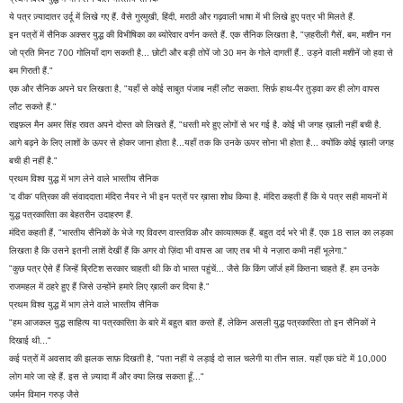
ये पत्र ज़्यादातर उर्दू में लिखे गए हैं. वैसे गुरमुखी, हिंदी, मराठी और गढ़वाली भाषा में भी लिखे हुए पत्र भी मिलते हैं.
इन पत्रों में सैनिक अक्सर युद्ध की विभीषिका का ब्योरेवार वर्णन करते हैं. एक सैनिक लिखता है, "ज़हरीली गैसें, बम, मशीन गन
जो प्रति मिनट 700 गोलियाँ दाग सकती है... छोटी और बड़ी तोपें जो 30 मन के गोले दागतीं हैं.. उड़ने वाली मशीनें जो हवा से
बम गिराती हैं."
एक और सैनिक अपने घर लिखता है, "यहाँ से कोई साबुत पंजाब नहीं लौट सकता. सिर्फ़ हाथ-पैर तुड़वा कर ही लोग वापस
लौट सकते हैं."
राइफ़ल मैन अमर सिंह रावत अपने दोस्त को लिखते हैं, "धरती मरे हुए लोगों से भर गई है. कोई भी जगह ख़ाली नहीं बची है.
आगे बढ़ने के लिए लाशों के ऊपर से होकर जाना होता है...यहाँ तक कि उनके ऊपर सोना भी होता है... क्योंकि कोई ख़ाली जगह
बची ही नहीं है."
प्रथम विश्व युद्ध में भाग लेने वाले भारतीय सैनिक
'द वीक' पत्रिका की संवाददाता मंदिरा नैयर ने भी इन पत्रों पर ख़ासा शोध किया है. मंदिरा कहती हैं कि ये पत्र सही मायनों में
युद्ध पत्रकारिता का बेहतरीन उदाहरण हैं.
मंदिरा कहती हैं, "भारतीय सैनिकों के भेजे गए विवरण वास्तविक और काव्यात्मक हैं. बहुत दर्द भरे भी हैं. एक 18 साल का लड़का
लिखता है कि उसने इतनी लाशें देखीं हैं कि अगर वो ज़िंदा भी वापस आ जाए तब भी ये नज़ारा कभी नहीं भूलेगा."
"कुछ पत्र ऐसे हैं जिन्हें ब्रिटिश सरकार चाहती थी कि वो भारत पहुंचें... जैसे कि किंग जॉर्ज हमें कितना चाहते हैं. हम उनके
राजमहल में ठहरे हुए हैं जिसे उन्होंने हमारे लिए ख़ाली कर दिया है."
प्रथम विश्व युद्ध में भाग लेने वाले भारतीय सैनिक
"हम आजकल युद्ध साहित्य या पत्रकारिता के बारे में बहुत बात करते हैं, लेकिन असली युद्ध पत्रकारिता तो इन सैनिकों ने
दिखाई थी..."
कई पत्रों में अवसाद की झलक साफ़ दिखती है, "पता नहीं ये लड़ाई दो साल चलेगी या तीन साल. यहाँ एक घंटे में 10,000
लोग मारे जा रहे हैं. इस से ज़्यादा मैं और क्या लिख सकता हूँ..."
जर्मन विमान गरुड़ जैसे