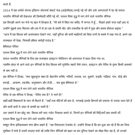
करते हैं.
1914 में एक धर्मार्थ संस्था इंडियन सोल्जर्स कंफ़र्ट फंड (आईसीएस) बनाई गई थी और उसे अस्पतालों में रह रहे घायल
भारतीय सैनिकों की देखभाल की ज़िम्मेदारी सौंपी गई थी. प्रथम विश्व युद्ध में भाग लेने वाले भारतीय सैनिक
एक सिपाही अपने घर भेजे गए ख़त में लिखता है, "मेरे बारे में चिंता मत करिए. मैं जन्नत में हूँ... पिछले हफ़्ते राजा यहाँ आए थे.
उन्होंने मुझसे हाथ मिलाया और हम में से हर एक से हमारी चोट और तकलीफ़ के बारे में पूछा और हमारा हौसला बढ़ाया."
"आज मैं एक क्लिक करें अजायबघर देखने गया, जहाँ दुनिया की सारी मछलियों को ज़िंदा पानी के बक्से में रखा गया है. हमने एक
राजमहल भी देखा, जिसकी क़ीमत करोड़ों पाउंड है."
बेमिसाल पेरिस!
प्रथम विश्व युद्ध में भाग लेने वाले भारतीय सैनिक
घायल भारतीय सैनिकों के लिए एक राजमहल ब्राइटन पेवेलियन को अस्पताल में बदल दिया गया था.
ग्रामीण क्षेत्र से आने वाले इन सैनिकों के लिए क्लिक करें यूरोपीय शहरों जैसे लंदन, ब्राइटन और पेरिस के दृश्य किसी आश्चर्य
से कम नहीं थे.
एक सैनिक ने लिखा, "क्या ख़ूबसूरत शहर है! बेहतरीन बगीचे, नदियाँ, तालाब, घर, दुकानें, सड़कें, गाड़ियां, गाय, घोड़े और
बत्तख़ें... आचरण, तहज़ीब, अनुशासन और तेज़ी.... सब कुछ बेमिसाल है."
प्रथम विश्व युद्ध में भाग लेने वाले भारतीय सैनिक
पेरिस से एक सैनिक ने लिखा, "पेरिस क्या है? ये स्वर्ग है!"
कहीं-कहीं शिकायतों के स्वर भी मिलते हैं, "जहाँ तक रोटियों की बात है, नानबाई इसके किनारों को ज़रूरत से ज़्यादा जला देते हैं
और कभी कभी ये अंदर से कच्ची रह जाती हैं."
उस ज़माने में सर छोटू राम, क्लिक करें जाट गज़ेट निकाला करते थे, जिनमें इन सैनिकों की चिट्ठियाँ छपा करती थीं.
प्रथम विश्व युद्ध में भाग लेने वाले भारतीय सैनिक
मशहूर सैन्य इतिहासकार राणा छीना कहते हैं, "एक रिसालदार टेकचंद थे, उन्होंने लिखा है कि हम दुआ कर रहे हैं कि हम जिस
मुसीबत में फंसे हैं उसमें ताउम्र फंसे रहें ताकि जिन सैनिकों को बाहर जा कर दुनिया देखने का मौक़ा मिल रहा है, वो उनको