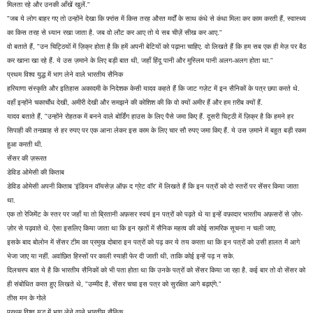
मिलता रहे और उनकी आँखें खुलें."
"जब ये लोग बाहर गए तो उन्होंने देखा कि फ़्रांस में किस तरह औरत मर्दों के साथ कंधे से कंधा मिला कर काम करती हैं, स्वास्थ्य
का किस तरह से ध्यान रखा जाता है. जब वो लौट कर आए तो ये सब चीज़ें सीख कर आए."
वो बताते हैं, "उन चिट्ठियों में ज़िक्र होता है कि हमें अपनी बेटियों को पढ़ाना चाहिए. वो लिखते हैं कि हम सब एक ही मेज़ पर बैठ
कर खाना खा रहे हैं. ये उस ज़माने के लिए बड़ी बात थी, जहाँ हिंदू पानी और मुस्लिम पानी अलग-अलग होता था."
प्रथम विश्व युद्ध में भाग लेने वाले भारतीय सैनिक
हरियाणा संस्कृति और इतिहास अकादमी के निदेशक केसी यादव कहते हैं कि जाट गज़ेट में इन सैनिकों के पत्र छपा करते थे.
वहाँ इन्होंने चकाचौंध देखी, अमीरी देखी और समझने की कोशिश की कि वो क्यों अमीर हैं और हम ग़रीब क्यों हैं.
यादव बताते हैं, "उन्होंने रोहतक में बनने वाले बोर्डिंग हाउस के लिए पैसे जमा किए हैं. दूसरी चिट्ठी में ज़िक्र है कि हमने हर
सिपाही की तन्ख़्वाह से हर रुपए पर एक आना लेकर इस काम के लिए चार सौ रुपए जमा किए हैं. ये उस ज़माने में बहुत बड़ी रकम
हुआ करती थी.
सेंसर की ज़रूरत
डेविड ओमेसी की किताब
डेविड ओमेसी अपनी किताब 'इंडियन वॉयसेज़ ऑफ़ द ग्रेट वॉर' में लिखते हैं कि इन पत्रों को दो स्तरों पर सेंसर किया जाता
था.
एक तो रेजिमेंट के स्तर पर जहाँ या तो ब्रितानी अफ़सर स्वयं इन पत्रों को पढ़ते थे या इन्हें वफ़ादार भारतीय अफ़सरों से ज़ोर-
ज़ोर से पढ़वाते थे. ऐसा इसलिए किया जाता था कि इन ख़तों में सैनिक महत्व की कोई सामरिक सूचना न चली जाए.
इसके बाद बोलोन में सेंसर टीम का प्रमुख दोबारा इन पत्रों को पढ़ कर ये तय करता था कि इन पत्रों को उसी हालत में आगे
भेजा जाए या नहीं. अवांछित हिस्सों पर काली स्याही फेर दी जाती थी, ताकि कोई इन्हें पढ़ न सके.
दिलचस्प बात ये है कि भारतीय सैनिकों को भी पता होता था कि उनके पत्रों को सेंसर किया जा रहा है. कई बार तो वो सेंसर को
ही संबोधित करत हुए लिखते थे, "उम्मीद है, सेंसर चचा इस पत्र को सुरक्षित आगे बढ़ाएंगे."
तीस मन के गोले
प्रथम विश्व युद्ध में भाग लेने वाले भारतीय सैनिक