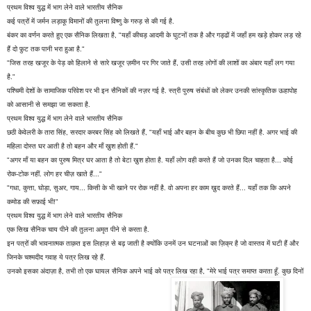
प्रथम विश्व युद्ध में भाग लेने वाले भारतीय सैनिक
कई पत्रों में जर्मन लड़ाकू विमानों की तुलना विष्णु के गरुड़ से की गई है.
बंकर का वर्णन करते हुए एक सैनिक लिखता है, "यहाँ कीचड़ आदमी के घुटनों तक है और गड्ढों में जहाँ हम खड़े होकर लड़ रहे
हैं दो फ़ुट तक पानी भरा हुआ है."
"जिस तरह खजूर के पेड़ को हिलाने से सारे खजूर ज़मीन पर गिर जाते हैं, उसी तरह लोगों की लाशों का अंबार यहाँ लग गया
है."
पश्चिमी देशों के सामाजिक परिवेश पर भी इन सैनिकों की नज़र गई है. स्त्री पुरुष संबंधों को लेकर उनकी सांस्कृतिक ऊहापोह
को आसानी से समझा जा सकता है.
प्रथम विश्व युद्ध में भाग लेने वाले भारतीय सैनिक
छठी केवेलरी के तारा सिंह, सरदार करबर सिंह को लिखते हैं, "यहाँ भाई और बहन के बीच कुछ भी छिपा नहीं है. अगर भाई की
महिला दोस्त घर आती है तो बहन और माँ ख़ुश होती हैं."
"अगर माँ या बहन का पुरुष मित्र घर आता है तो बेटा ख़ुश होता है. यहाँ लोग वही करते हैं जो उनका दिल चाहता है... कोई
रोक-टोक नहीं. लोग हर चीज़ खाते हैं..."
"गधा, कुत्ता, घोड़ा, सुअर, गाय... किसी के भी खाने पर रोक नहीं है. वो अपना हर काम ख़ुद करते हैं... यहाँ तक कि अपने
कमोड की सफ़ाई भी!"
प्रथम विश्व युद्ध में भाग लेने वाले भारतीय सैनिक
एक सिख सैनिक चाय पीने की तुलना अमृत पीने से करता है.
इन पत्रों की भावनात्मक ताक़त इस लिहाज़ से बढ़ जाती है क्योंकि उनमें उन घटनाओं का ज़िक्र है जो वास्तव में घटी हैं और
जिनके चश्मदीद गवाह ये पत्र लिख रहे हैं.
उनको इसका अंदाज़ा है, तभी तो एक घायल सैनिक अपने भाई को पत्र लिख रहा है, "मेरे भाई पत्र समाप्त करता हूँ. कुछ दिनों