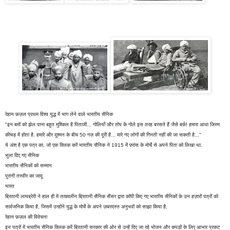
रेहान फ़ज़ल प्रथम विश्व युद्ध में भाग लेने वाले भारतीय सैनिक
"इन बमों को झेल पाना बहुत मुश्किल है पिताजी... गोलियाँ और तोप के गोले इस तरह बरसते हैं जैसे बर्फ़! हमारा आधा जिस्म
कीचड़ में होता है. हमारे और दुश्मन के बीच 50 गज़ की दूरी है... मारे गए लोगों की गिनती नहीं की जा सकती है..."
ये अंश है एक पत्र का, जो एक क्लिक करें भारतीय सैनिक ने 1915 में फ़्रांस के मोर्चे से अपने पिता को लिखा था.
भुला दिए गए सैनिक
भारतीय सैनिकों को सम्मान
पुरानी तस्वीर का जादू
भारत
ब्रितानी लायब्रेरी ने हाल ही में तत्कालीन ब्रितानी सैनिक सैंसर द्वारा कॉपी किए गए भारतीय सैनिकों के उन हज़ारों पत्रों को
सार्वजनिक किया है, जिसमें उन्होंने युद्ध के मोर्चे के अपने ज़बरदस्त अनुभवों को साझा किया है.
रेहान फ़ज़ल की विवेचना
इन पत्रों में भारतीय सैनिक क्लिक करें ब्रितानी सरकार की ओर से उन्हें दिए जा रहे भोजन और कपड़ों के लिए आभार प्रकट