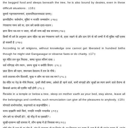
the begged food and sleeps beneath the tree, he is also bound by desires, even in these
difficult situations . ॥16॥
कुरुते गङ्गासागरगमनं, व्रतपरिपालनमथवा दानम्।
ज्ञानविहीनः सर्वमतेन, मुक्तिं न भजति जन्मशतेन ॥१७॥
गंगासागर गमन करे या, दान करे करके व्रत-पालन।
ज्ञान बिना भव-पार न जाता, सौ-सौ जन्म कहें सब सज्जन॥१७॥
किसी भी धर्म के अनुसार ज्ञान रहित रह कर गंगासागर जाने से, व्रत रखने से और दान देने से सौ जन्मों में भी मुक्ति नहीं प्राप्त
हो सकती है ॥१७॥
According to all religions, without knowledge one cannot get liberated in hundred births
though he might visit Gangasagar or observe fasts or do charity. ॥17॥
सुर मंदिर तरु मूल निवासः, शय्या भूतल मजिनं वासः।
सर्व परिग्रह भोग त्यागः, कस्य सुखं न करोति विरागः ॥१८॥
छाल हिरन की पहन, शयनकर देवालय में तरु के नीचे।
ताजे लालसा-भोग विलासी, सुख न कौन सा पता तब मन?॥१८॥
देव मंदिर या पेड़ के नीचे निवास, पृथ्वी जैसी शय्या, अकेले ही रहने वाले, सभी संग्रहों और सुखों का त्याग करने वाले वैराग्य से
किसको आनंद की प्राप्ति नहीं होगी ॥१८॥
Reside in a temple or below a tree, sleep on mother earth as your bed, stay alone, leave all
the belongings and comforts, such renunciation can give all the pleasures to anybody. ॥18॥
योगरतो वाभोगरतोवा, सङ्गरतो वा सङ्गवीहिनः।
यस्य ब्रह्मणि रमते चित्तं, नन्दति नन्दति नन्दत्येव ॥१९॥
भोग करे या योगलीं हो?, रहे भीड़ में या एकाकी?।
सुखी-प्रसन्न वही वास्तव में, लीन ब्रम्ह में हो जिसका मन॥१९॥