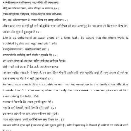
नलिनीदलगतजलमतितरलम्, तद्वज्जीवितमतिशयचपलम्।
विद्धि व्याध्यभिमानग्रस्तं, लोक शोकहतं च समस्तम् ॥४॥
कमल-पाँखुरी पर क्रीड़ारत, सलिल-बिंदुवत चंचल मति-यश।
रोग, अहं, अभिमानग्रस्त है, सकल विश्व यह समझ अकिंचन॥४॥
जीवन कमल-पत्र पर पड़ी हुई पानी की बूंदों के समान अनिश्चित एवं अल्प (क्षणभंगुर) है। यह समझ लो कि समस्त विश्व रोग,
अहंकार और दु:ख में डूबा हुआ है ॥४॥
Life is as ephemeral as water drops on a lotus leaf . Be aware that the whole world is
troubled by disease, ego and grief. ॥4॥
यावद्वित्तोपार्जनसक्त:, तावन्निजपरिवारो रक्तः।
पश्चाज्जीवति जर्जरदेहे, वार्तां कोऽपि न पृच्छति गेहे ॥५॥
धन-अर्जन-संचय की जब तक, शक्ति तभी तक आश्रित चिपके।
कोई न चाहे बातें करना, निर्बल-जर्जर जब होगा तन॥५॥
जब तक व्यक्ति धनोपार्जन में समर्थ है, तब तक परिवार में सभी उसके प्रति स्नेह प्रदर्शित करते हैं परन्तु अशक्त हो जाने पर
उसे सामान्य बातचीत में भी नहीं पूछा जाता है ॥५॥
As long as a man is fit and capable to earn money, everyone in the family show affection
towards him. But after wards, when the body becomes weak no one enquires about him
even during the talks. ॥5॥
यावत्पवनो निवसति देहे, तावत् पृच्छति कुशलं गेहे।
गतवति वायौ देहापाये, भार्या बिभ्यति तस्मिन्काये ॥६॥
इस नश्वर शरीर में जब तक, प्राण तभी तक लोग पूछते।
प्राण शरीर छोड़ता, डरती अर्धांगिनी तक लख विकृत तन॥६॥
जब तक शरीर में प्राण रहते हैं तब तक ही लोग कुशल पूछते हैं। शरीर से प्राण वायु के निकलते ही पत्नी भी उस शरीर से डरती