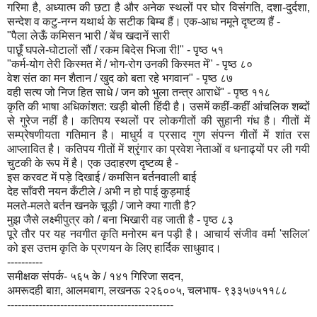
गरिमा है, अध्यात्म की छटा है और अनेक स्थलों पर घोर विसंगति, दशा-दुर्दशा,
सन्देश व कटु-नग्न यथार्थ के सटीक बिम्ब हैं। एक-आध नमूने दृष्टव्य हैं -
"पैला लेऊँ कमिसन भारी / बेंच खदानें सारी
पाछूँ घपले-घोटालों सौं / रकम बिदेस भिजा री!" - पृष्ठ ५१
"कर्म-योग तेरी किस्मत में / भोग-रोग उनकी किस्मत में" - पृष्ठ ८०
वेश संत का मन शैतान / खुद को बता रहे भगवान" - पृष्ठ ८७
वही सत्य जो निज हित साधे / जन को भुला तन्त्र आराधें" - पृष्ठ ११८
कृति की भाषा अधिकांशत: खड़ी बोली हिंदी है। उसमें कहीं-कहीं आंचलिक शब्दों
से गुरेज नहीं है। कतिपय स्थलों पर लोकगीतों की सुहानी गंध है। गीतों में
सम्प्रेषणीयता गतिमान है। माधुर्य व प्रसाद गुण संपन्न गीतों में शांत रस
आप्लावित है। कतिपय गीतों में श्रृंगार का प्रवेश नेताओं व धनाढ्यों पर ली गयी
चुटकी के रूप में है। एक उदाहरण दृष्टव्य है -
इस करवट में पड़े दिखाई / कमसिन बर्तनवाली बाई
देह साँवरी नयन कँटीले / अभी न हो पाई कुड़माई
मलते-मलते बर्तन खनके चूड़ी / जाने क्या गाती है?
मुझ जैसे लक्ष्मीपुत्र को / बना भिखारी वह जाती है - पृष्ठ ८३
पूरे तौर पर यह नवगीत कृति मनोरम बन पड़ी है। आचार्य संजीव वर्मा 'सलिल'
को इस उत्तम कृति के प्रणयन के लिए हार्दिक साधुवाद।
----------
समीक्षक संपर्क- ५६५ के / १४१ गिरिजा सदन,
अमरूदही बाग़, आलमबाग, लखनऊ २२६००५, चलभाष- ९३३५७५११८८
-----------------------------------------------