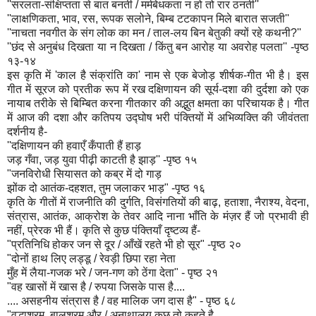
''सरलता-संक्षिप्तता से बात बनती / मर्मबेधकता न हो तो रार ठनती''
''लाक्षणिकता, भाव, रस, रूपक सलोने, बिम्ब टटकापन मिले बारात सजती''
''नाचता नवगीत के संग लोक का मन / ताल-लय बिन बेतुकी क्यों रहे कथनी?''
''छंद से अनुबंध दिखता या न दिखता / किंतु बन आरोह या अवरोह पलता'' -पृष्ठ
१३-१४
इस कृति में 'काल है संक्रांति का' नाम से एक बेजोड़ शीर्षक-गीत भी है। इस
गीत में सूरज को प्रतीक रूप में रख दक्षिणायन की सूर्य-दशा की दुर्दशा को एक
नायाब तरीके से बिम्बित करना गीतकार की अद्भुत क्षमता का परिचायक है। गीत
में आज की दशा और कतिपय उद्घोष भरी पंक्तियों में अभिव्यक्ति की जीवंतता
दर्शनीय है-
''दक्षिणायन की हवाएँ कँपाती हैं हाड़
जड़ गँवा, जड़ युवा पीढ़ी काटती है झाड़'' -पृष्ठ १५
"जनविरोधी सियासत को कब्र में दो गाड़
झोंक दो आतंक-दहशत, तुम जलाकर भाड़" -पृष्ठ १६
कृति के गीतों में राजनीति की दुर्गति, विसंगतियों की बाढ़, हताशा, नैराश्य, वेदना,
संत्रास, आतंक, आक्रोश के तेवर आदि नाना भाँति के मंज़र हैं जो प्रभावी ही
नहीं, प्रेरक भी हैं। कृति से कुछ पंक्तियाँ दृष्टव्य हैं-
"प्रतिनिधि होकर जन से दूर / आँखें रहते भी हो सूर" -पृष्ठ २०
"दोनों हाथ लिए लड्डू / रेवड़ी छिपा रहा नेता
मुँह में लैया-गजक भरे / जन-गण को ठेंगा देता" - पृष्ठ २१
"वह खासों में खास है / रुपया जिसके पास है....
.... असहनीय संत्रास है / वह मालिक जग दास है" - पृष्ठ ६८
"वृद्धाश्रम, बालश्रम और / अनाथालय कुछ तो कहते है