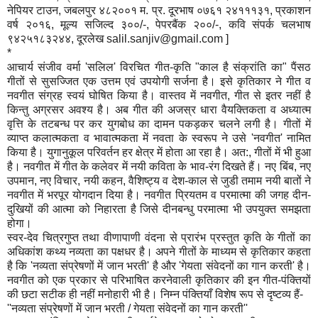
नेपियर टाउन, जबलपुर ४८२००१ म. प्र. दूरभाष ०७६१ २४१११३१, प्रकाशन
वर्ष २०१६, मूल्य सजिल्द ३००/-, पेपरबैंक २००/-, कवि संपर्क चलभाष
९४२५१८३२४४, दूरलेख salil.sanjiv@gmail.com ]
*
आचार्य संजीव वर्मा 'सलिल' विरचित गीत-कृति "काल है संक्रांति का" पैंसठ
गीतों से सुसज्जित एक उत्तम एवं उपयोगी सर्जना है। इसे कृतिकार ने गीत व
नवगीत संग्रह स्वयं घोषित किया है। वास्तव में नवगीत, गीत से इतर नहीं है
किन्तु अग्रसर अवश्य है। अब गीत की अजस्र धारा वैयक्तिकता व अध्यात्म
वृत्ति के तटबन्ध पर कर युगबोध का दामन पकड़कर चलने लगी है। गीतों में
व्याप्त कलात्मकता व भावात्मकता में नवता के स्वरूप ने उसे 'नवगीत' नामित
किया है। युगानुकूल परिवर्तन हर क्षेत्र में होता आ रहा है। अत:, गीतों में भी हुआ
है। नवगीत में गीत के कलेवर में नयी कविता के भाव-रंग दिखते हैं। नए बिंब, नए
उपमान, नए विचार, नयी कहन, वैशिष्ट्य व देश-काल से जुडी तमाम नयी बातों ने
नवगीत में भरपूर योगदान दिया है। नवगीत प्रियतम व परमात्मा की जगह दीन-
दुखियों की आत्मा को निहारता है जिसे दीनबन्धु परमात्मा भी उपयुक्त समझता
होगा।
स्वर-देव चित्रगुप्त तथा वीणापाणी वंदना से प्रारंभ प्रस्तुत कृति के गीतों का
अधिकांश कथ्य नव्यता का पक्षधर है। अपने गीतों के माध्यम से कृतिकार कहता
है कि 'नव्यता संप्रेषणों में जान भरती' है और 'गेयता संवेदनों का गान करती' है।
नवगीत को एक प्रकार से परिभाषित करनेवाली कृतिकार की इन गीत-पंक्तियों
की छटा सटीक ही नहीं मनोहारी भी है। निम्न पंक्तियाँ विशेष रूप से दृष्टव्य हैं-
''नव्यता संप्रेषणों में जान भरती / गेयता संवेदनों का गान करती''