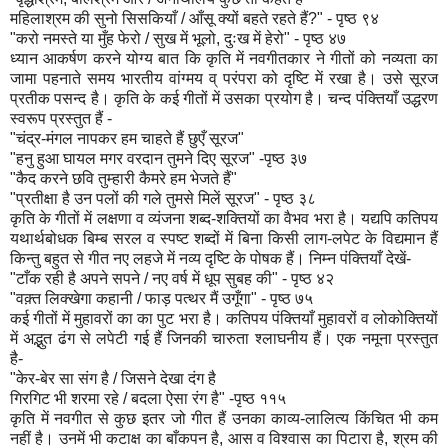
महिलाश्रम की सुनो सिसकियाँ / आँसू क्यों बहते रहते हैं?" - पृष्ठ ९४
"करो नमस्ते या मुँह फेरो / सुख में भूलो, दुःख में हेरो" - पृष्ठ ४७
ध्यान आकर्षण करने योग्य बात कि कृति में नवगीतकार ने गीतों को नव्यता का
जामा पहनाते समय भारतीय वांग्मय व् परंपरा को दृष्टि में रखा है। उसे सूरज
प्रतीक पसन्द है। कृति के कई गीतों में उसका प्रयोग है। चन्द पंक्तियाँ उद्धरण
स्वरूप प्रस्तुत हैं -
"चंद्र-मंगल नापकर हम चाहते हैं छुएँ सूरज"
"हनु हुआ घायल मगर वरदान तुमने दिए सूरज" -पृष्ठ ३७
"कैद करने छवि तुम्हारी कैमरे हम भेजते हैं"
"प्रतीक्षा है उन पलों की गले तुमसे मिलें सूरज" - पृष्ठ ३८
कृति के गीतों में लक्षणा व व्यंजना शब्द-शक्तियों का वैभव भरा है। यद्यपि कतिपय
यथार्थबोधक बिम्ब सरल व स्पष्ट शब्दों में बिना किसी लाग-लपेट के विद्यमान हैं
किन्तु बहुत से गीत नए लहजे में नव्य दृष्टि के पोषक हैं। निम्न पंक्तियाँ देखें-
"टाँक रही है अपने सपने / नए वर्ष में धूप सुबह की" - पृष्ठ ४२
"वक़्त लिक्खेगा कहानी / फाड़ पत्थर मैं उगूँगा" - पृष्ठ ७५
कई गीतों में मुहावरों का का पुट भरा है। कतिपय पंक्तियाँ मुहावरों व लोकोक्तियों
में अद्भुत ढंग से लपेटी गई हैं जिनकी चारुता श्लाघनीय हैं। एक नमूना प्रस्तुत
है-
"केर-बेर सा संग है / जिसने देखा दंग है
गिरगिट भी शरमा रहे / बदला ऐसा रंग है" -पृष्ठ ११५
कृति में नवगीत से कुछ इतर जो गीत हैं उनका काव्य-लालित्य किंचित भी कम
नहीं है। उनमें भी कटाक्ष का बाँकपन है, आस व विश्वास का पिटारा है, श्रम की