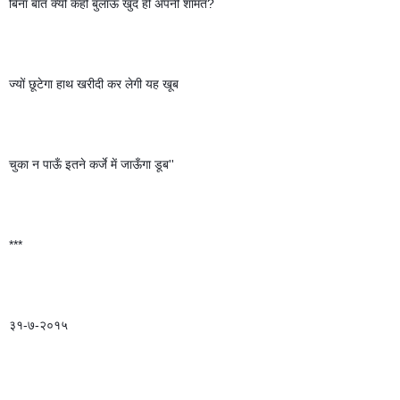
बिना बात क्यों कहो बुलाऊँ खुद ही अपनी शामत?
ज्यों छूटेगा हाथ खरीदी कर लेगी यह खूब 
चुका न पाऊँ इतने कर्जे में जाऊँगा डूब'' 
***
३१-७-२०१५ 