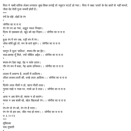
पिता ने चाबी वापिस लेकर लगातार कुछ किक लगाईं तो स्कूटर स्टार्ट हो गया। पिता ने कहा 'लातों के देव बातों से नहीं मानते,
जैसा देव वैसी पूजा जरूरी होती है।
***
रंगों के दोहे -दोहों के रंग
*
जोगीरा सा रा रा रा
रंग रंग पर आ गया, अद्भुत नवल निखार।
प्रिय से एकाकार हो, खुद को रहा निहार।। जोगीरा सा रा रा रा
*
हुआ रंग में भंग जब, पड़ी भंग में रंग।
जोरा-जोरी हुई तो, मन के बजे मृदंग।। जोगीरा सा रा रा रा
*
फागुन में भूला 'सलिल', श्याम-गौर का द्वैत।
राधा-कान्हा यूँ मिले, ज्यों जीवित अद्वैत।। जोगीरा सा रा रा रा
*
श्याम-रंग ऐसा चढ़ा, देह न सके उतार।
गौर रंग मन में बसा, गेह आत्म उजियार।। जोगीरा सा रा रा रा
*
लल्ला में लावण्य है, लल्ली में लालित्य।
लीला लल्ला-लली की, लखे लाल आदित्य।। जोगीरा सा रा रा रा
*
प्रिये! लाल पीली न हो, रहना पीली लाल।
गुस्सा रखो न नाक पर, नाचो आ दे ताल।। जोगीरा सा रा रा रा
*
आस न अब बेरंग हो, श्वास न हो बदरंग।
प्यास न अब बाकी रहे, खेल खिलाओ रंग।। जोगीरा सा रा रा रा
*
रंग-रंग से रंग को, रंग रंग है पस्त।
रंग रंग से हार कर, जीत गया हो मस्त।। जोगीरा सा रा रा रा
७.३.२०२३
***
मुक्तिका
याद तुम्हारी
*