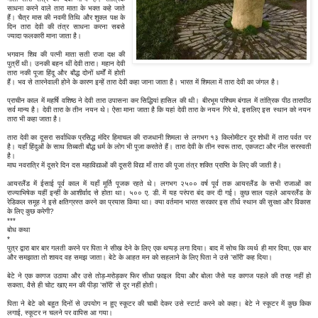
साधना करने वाले तारा माता के भक्त कहे जाते
हैं। चैत्र मास की नवमी तिथि और शुक्ल पक्ष के
दिन तारा देवी की तंत्र साधना करना सबसे
ज्यादा फलकारी माना जाता है।
भगवान शिव की पत्नी माता सती राजा दक्ष की
पुत्रीं थी। उनकी बहन थीं देवी तारा। महान देवी
तारा नकी पूजा हिंदू और बौद्ध दोनों धर्मों में होती
हैं। भव से तारनेवाली होने के कारण इन्हें तारा देवी कहा जाना जाता है। भारत में शिमला में तारा देवी का जंगल है।
प्राचीन काल में महर्षि वशिष्ठ ने देवी तारा उपासना कर सिद्धियां हासिल की थी। बीरभूम पश्चिम बंगाल में तांत्रिक पीठ तारापीठ
सर्व मान्य है। देवी तारा के तीन नयन थे। ऐसा माना जाता है कि यहां देवी तारा के नयन गिरे थे, इसलिए इस स्थान को नयन
तारा भी कहा जाता है।
तारा देवी का दूसरा सर्वाधिक प्रसिद्ध मंदिर हिमाचल की राजधानी शिमला से लगभग १३ किलोमीटर दूर शोधी में तारा पर्वत पर
है। यहाँ हिंदुओं के साथ तिब्बती बौद्ध धर्म के लोग भी पूजा करतेते हैं। तारा देवी के तीन स्वरू तारा, एकजटा और नील सरस्वती
है।
माघ नवरात्रि में दूसरे दिन दस महाविद्याओं की दूसरी विद्या माँ तारा की पूजा तंत्र शक्ति प्राप्ति के लिए की जाती है।
आयरलैंड में ईसाई पूर्व काल में यहाँ मूर्ति पूजक रहते थे। लगभग २५०० वर्ष पूर्व तक आयरलैंड के सभी राजाओं का
राज्याभिषेक यहीं इन्हीं के आशीर्वाद से होता था। ५०० ए. डी. में यह परंपरा बंद कर दी गई। कुछ साल पहले आयरलैंड के
रेडिकल समूह ने इसे क्षतिग्रस्त करने का प्रयास किया था। क्या वर्तमान भारत सरकार इस तीर्थ स्थान की सुरक्षा और विकास
के लिए कुछ करेगी?
***
बोध कथा
*
पुत्र द्वारा बार बार गलती करने पर पिता ने सीख देने के लिए एक थप्पड़ लगा दिया। बाद में सोच कि व्यर्थ ही मार दिया, एक बार
और समझाता तो शायद वह समझ जाता। बेटे के आहत मन को सहलाने के लिए पिता ने उसे 'सॉरी' कह दिया।
बेटे ने एक कागज उठाया और उसे तोड़-मरोड़कर फिर सीधा फ़ाइल दिया और बोला जैसे यह कागज पहले की तरह नहीं हो
सकता, वैसे ही चोट खाए मन की पीड़ा 'सॉरी' से दूर नहीं होती।
पिता ने बेटे को बहुत दिनों से उपयोग न हुए स्कूटर की चाबी देकर उसे स्टार्ट करने को कहा। बेटे ने स्कूटर में कुछ किक
लगाई, स्कूटर न चलने पर वापिस आ गया।