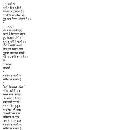
*
१९. दादी-१
दादी बनी सहेली हैं,
मेरे संग-संग खेली हैं।
उनके बिना अकेली मैं-
मुझ बिन निपट अकेली हैं।।
*
२०. दादी-
राम नाम जपतीं दादी,
रहती हैं बिलकुल सादी।
दूध पिलाती-पीती हैं-
खूब सुहाती है खादी।।
गोदी में लेतीं, लगतीं -
रेशम की कोमल गादी।
मुझको शहजादा कहतीं,
बहिना उनकी शहजादी।।
***
नवगीत-
आज़ादी
*
भ्रामक आज़ादी का
सन्निपात घातक है
*
किसी चिकित्सा-ग्रंथ में
वर्णित नहीं निदान
सत्तर बरसों में बढ़ा
अब आफत में जान
बदपरहेजी सभाएँ,
भाषण और जुलूस-
धर्महीनता से जला
देशभक्ति का फूस
संविधान से द्रोह
लगा भारी पातक है
भ्रामक आज़ादी का
सन्निपात घातक है