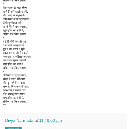
लेकिन पाई सिर्फ हताशा...
*
मेहनतकश के हाथ हमेशा
रहते हैं क्यों खाली-खाली?
मोती तोंदों के महलों में-
क्यों बसंत लाता खुशहाली?
ऊँची कुर्सीवाले पाते
अपने मुँह में सदा बताशा.
चूहा झाँक रहा हंडी में,
लेकिन पाई सिर्फ हताशा...
*
भरी तिजोरी फिर भी भूखे
वैभवशाली आश्रमवाल.
मुँह में राम बगल में छूरी
धवल वसन, अंतर्मन काले.
करा रहा या 'सलिल' कर रहा
ऊपरवाला मुफ्त तमाशा?
चूहा झाँक रहा हंडी में,
लेकिन पाई सिर्फ हताशा...
*
अँधियारे से सूरज उगता,
सूरज दे जाता अँधियारा.
गीत बुन रहे हैं सन्नाटा,
सन्नाटा निज स्वर में गाता.
ऊँच-नीच में पलता नाता
तोल तराजू तोला-माशा.
चूहा झाँक रहा हंडी में,
लेकिन पाई सिर्फ हताशा...
***
Divya Narmada
at
11:49:00 am