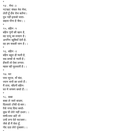
*
१४ . भैया -२
नटखट चंचल मेरा भैया,
लेती हूँ हँस रोज बलैया।
दूध नहीं इसको भाता-
कहता पीना है चैया।।
*
१५. बहिन -१
बहिन गुणों की खान है,
वह प्रभु का वरदान है।
अनगिन खुशियाँ देती है-
वह हम सबकी जान है।।
*
१६. बहिन -२
बहिन बहुत ही प्यारी है,
सब बच्चों से न्यारी है।
हँसती तो ऐसा लगता-
महक रही फुलवारी है।।
*
१७. घर
पापा सूरज, माँ चंदा,
ध्यान सभी का धरते हैं।
मैं तारा, चाँदनी बहिन-
घर में जगमग करते हैं।।
*
१८. बब्बा
बब्बा ले जाते बाज़ार,
दिलवाते टॉफी दो-चार।
पैसे नगद दिया करते-
कुछ भी लेते नहीं उधार।।
मम्मी-पापा डांटें तो
उन्हें लगा देते फटकार।
जैसे ही मैं रोता हूँ,
गोद उठा लेते पुचकार।।