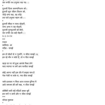
राम भगति पथ हनुमत सह गह।।
•
तुलसी प्रिय करुणानिधान को।
हुलसी सुत जीवन विधान को,
जोड़े रत्ना सह, वह तोड़े-
तब पाते हनुमत महान को।।
•
हुलसी शीघ्र न साथ छोड़ती,
रत्ना अगर न राह मोड़ती,
तुलसी युगतुलसी को कैसे-
राम भगति तब कहें मोहती।।
७.३.२०२४
•••
ग़ज़ल
काफिया- आ
रदीफ़ - समझें
*
हम तो शोलों से न गुजरेंगे, न सीता समझें २६
हम रहे मौन न बोलें हैं, तो न रीता समझें
खड़ा दर पर जो हुआ आपके भिक्षा लेने
सदा स्वागत ना करें आप फजीता समझें
कोई अपना नहीं इस दौर में कड़वा सच है
नेक नेकी ना सके पा, गया बीता समझें
जामे-उलफ़त न मिला आज तलक दुनिया में
आबे जमजम की करें चाह, न तीता समझें
कोशिशें जारी रखें मंज़िलें कदम चूमें
हार मानें न कभी और न जीता समझें
***
सोरठा मुक्तक
*