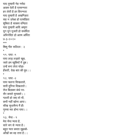
याद तुम्हारी नेह नर्मदा
आकर देती है प्रसन्नता
हर लेती है हर विपन्नता
याद तुम्हारी है अखण्डिता
सह न उपेक्षा हो प्रचंडिता
शुचिता है साकार वन्दिता
याद तुम्हारी आदि अमृता
युग युग पुजती हो समर्पिता
अभिनंदित हो आत्म अर्पिता
७-३-२०२०
***
शिशु गीत सलिला : २
*
११. पापा -१
पापा लाड़ लड़ाते खूब,
जाते हम खुशियों में डूब।
उन्हें बना लेता घोड़ा-
हँसती, देख बाग़ की दूब।।
*
१२. पापा -२
पापा चलना सिखलाते,
सारी दुनिया दिखलाते।
रोज बिठाकर कंधे पर-
सैर कराते मुस्काते।।
गलती हो जाए तो भी,
कभी नहीं खोना आपा।
सीख सुधारूँगा मैं ही-
गुस्सा मत होना पापा।।
*
१३. भैया - १
मेरा भैया प्यारा है,
सारे जग से न्यारा है।
बहुत प्यार करता मुझको-
आँखों का वह तारा है।।