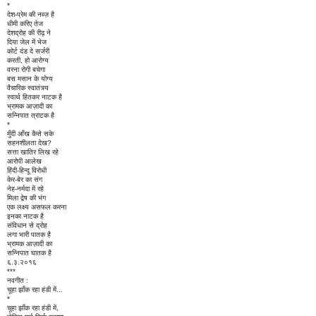
*
देश-प्रेम की नब्ज़ है
धीमी करिए तेज
देशद्रोह की रीढ़ ने
दिया जेल में भेज
कोर्ट दंड दे सर्जरी
करती, हो आरोग्य
वरना रोगी बचेगा
बस मसान के योग्य
वैचारिक स्वातंत्र्य
स्वार्थ हितकर नाटक है
भ्रामक आज़ादी का
सन्निपात त्राटक है
*
मुँदी आँख कैसे सके
सहनशीलता देख?
सत्ता खातिर लिख रहे
आरोपी आलेख
हिंदी-हिन्दू विरोधी
केर-बेर का संग
नेह-नर्मदा में रहे
मिला द्वेष की भंग
एक लक्ष्य असफल करना
इनका नाटक है
संविधान से द्रोह
लगा भारी पातक है
भ्रामक आज़ादी का
सन्निपात घातक है
६.३.२०१६
***
नवगीत :
चूहा झाँक रहा हंडी में...
*
चूहा झाँक रहा हंडी में,