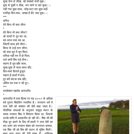
सुख देना ले सीख, रहें दमकते सभी मुख।
दुख से दुखी न दीख, जग जाने पा रहा सुख।।
नहीं गया कुछ साथ, जोड़-घटा मत कुछ यहाँ-
परपीड़ा सिर-माथ, अच्छा है बँट जाए दुख।।
***
सॉनेट
तेरे बिना भी क्या जीना
*
तेरे बिना भी क्या जीना?
ओ साथी रे! दूर मत जा,
मत बरज पास मत आ,
जिंदगी साथ हमें जीना।
विपद से लड़ें तान सीना,
रहे सदा सुर में सुर मिला,
तनिक नहीं मन में हो गिला,
भले कभी विष पड़े पीना।
सहना है धूप-छाँव साथ,
सुख-दुख लें साथ-साथ बाँट,
सिर-माथे विराजें हुजूर!
रखना है हाथों में हाथ,
दूर करें कंटक सब छाँट,
अंतिम दम तक न रहें दूर।
***
तारकेश्वर महादेव आयरलैंड
*
आयरलैंड में तारा हिल्स पर यह ४००० से अधिक
वर्ष पुराना शिवलिंग स्थापित है। सनातन धर्म में
तारा देवी को श्मशान की देवी कहा जाता है।
पौराणिक कथाओं के अनुसार समुद्र मंथन के
समय भगवान शिव ने विषपान किया था, जिससे
उनके शरीर में असहनीय हो रही थी। शिव जी की
पीड़ा दूर करने के लिए माँ काली ने तारा देवी का
रूप धरण कर भगवान शंकर को स्तनपान कराया,
तब शिव जी को विष की जलन से मुक्ति मिली।
माता तारा तंत्र की देवी मान्य हैं। तांत्रिक