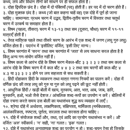
कथ्य, लय और विधान तीनों को साधने पर ही सफल होता है।
२. दोहा द्विपदिक छंद है। दोहा में दो पंक्तियाँ (पद) होती हैं। हर पद में दो चरण होते हैं।
३. दोहा मुक्तक छंद है। कथ्य (जो बात कहना चाहें वह) एक दोहे में पूर्ण हो जाना
चाहिए। सामान्यत: प्रथम चरण में उद्भव, द्वितीय-तृतीय चरण में विस्तार तथा चतुर्थ
चरण में उत्कर्ष या समाहार होता है।
४. विषम (पहला, तीसरा) चरण में १३-१३ तथा सम (दूसरा, चौथा) चरण में ११-११
मात्राएँ होती हैं।
५. तेरह मात्रिक पहले तथा तीसरे चरण के आरंभ में एक शब्द में जगण (लघु गुरु लघु)
वर्जित होता है। पदारंभ में 'इसीलिए' वर्जित, 'इसी लिए' मान्य।
६. विषम चरणांत में 'सरन' तथा सम चरणांत में 'जात' से लय साधना सरल होता है है
किंतु अन्य गण-संयोग वर्जित नहीं हैं।
७. विषम कला से आरंभ दोहे के विषम चरण मेंकल-बाँट ३ ३ २ ३ २ तथा सम कला से
आरंभ दोहे के विषम चरण में में कल बाँट ४ ४ ३ २ तथा सम चरणों की कल-बाँट ४
४.३ या ३३ ३ २ ३ होने पर लय सहजता से सध सकती है।
८. हिंदी दोहाकार हिंदी के व्याकरण तथा मात्रा गणना नियमों का पालन करें। दोहा में
वर्णिक छंद की तरह लघु को गुरु या गुरु को लघु पढ़ने की छूट नहीं होती।
९. आधुनिक हिंदी / खड़ी बोली में खाय, मुस्काय, आत, भात, आब, जाब, डारि,
मुस्कानि, हओ, भओ जैसे देशज / आंचलिक शब्द-रूपों का उपयोग न करें। बोलियों में
दोहा रचना करते समय उस बोली का यथासंभव शुद्ध रूप व्यवहार में लाएँ।
१०. श्रेष्ठ दोहे में अर्थवत्ता, लाक्षणिकता, संक्षिप्तता, मार्मिकता (मर्मबेधकता),
आलंकारिकता, स्पष्टता, पूर्णता, सरलता तथा सरसता होना चाहिए।
११. दोहे में संयोजक शब्दों और, तथा, एवं आदि का प्रयोग यथासंभव न करें। औ'
वर्जित 'अरु' स्वीकार्य। 'न' सही, 'ना' गलत। 'इक' गलत।
१२. दोहे में यथासंभव अनावश्यक शब्द का प्रयोग न हो। शब्द-चयन ऐसा हो जिसके