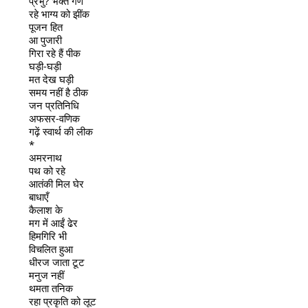
प्रभु? भक्त गण
रहे भाग्य को झींक
पूजन हित
आ पुजारी
गिरा रहे हैं पीक
घड़ी-घड़ी
मत देख घड़ी
समय नहीं है ठीक
जन प्रतिनिधि
अफसर-वणिक
गढ़ें स्वार्थ की लीक
*
अमरनाथ
पथ को रहे
आतंकी मिल घेर
बाधाएँ
कैलाश के
मग में आईं ढेर
हिमगिरि भी
विचलित हुआ
धीरज जाता टूट
मनुज नहीं
थमता तनिक
रहा प्रकृति को लूट