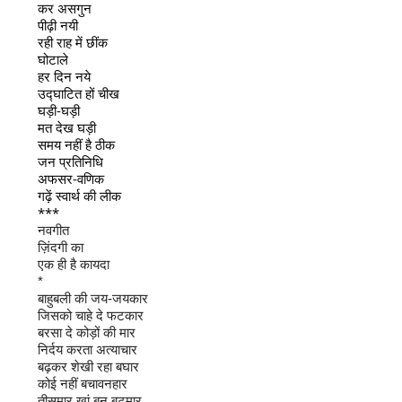
कर असगुन
पीढ़ी नयी
रही राह में छींक
घोटाले
हर दिन नये
उद्घाटित हों चीख
घड़ी-घड़ी
मत देख घड़ी
समय नहीं है ठीक
जन प्रतिनिधि
अफसर-वणिक
गढ़ें स्वार्थ की लीक
***
नवगीत
ज़िंदगी का
एक ही है कायदा
*
बाहुबली की जय-जयकार
जिसको चाहे दे फटकार
बरसा दे कोड़ों की मार
निर्दय करता अत्याचार
बढ़कर शेखी रहा बघार
कोई नहीं बचावनहार
तीसमार खां बन बटमार