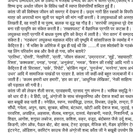
अयोग्य उम्मीदवार,धर्म के ठेकेदा में मजहबी उन्माद की आग में ध्वस्त प्रेमी,एकलव् में आधु
शिष्य द्वन्द अर्थात जीवन के विविध पक्षों में व्याप्त विसंगतियाँ शब्दित हुई हैं।
कांता जी की विशेषता जीवन को समग्र में देखना है। छद्म नारी हित रक्षकों के विप
मात्र को अपराधी मान सूली पर चढ़ाने की मांग नहीं करतीं। वे लघुकथाओं को अस्त्र 
लिखती हैं, वह स्त्री है या पुरुष, बालक या वृद्ध यह गौड़ है। 'सरपंची' लघुकथा पूरे देश
बना रही प्रवृत्ति का संकेत करती है। 'तख्तापलट' में वैज्ञानिक प्रगति पर कटाक्ष है
लघुकथा स्त्री प्रगति में बाधक पुरुष वृत्ति को केंद्र में लाती है। 'मेरा वतन' में सम्
संकेत है। 'गठबंधन' लघुकथा महाकल मंदिर की पृष्भूमि में सांसारिकता के व्यामोह में 
केंद्रित है। 'मैं भक्ति के अतिरेक में डूब ही पाई थी कि ……मैं उस श्वेतांबरी के ग
यह लिंग परिवर्तन कब और कैसे हो गया, कौन बताये?
'प्रतिभा', 'दोस्ती', 'नेतागिरी', 'व्रती', 'जीवन संकल्प', 'उम्रदराज', 'सुई', 'सहयात्री
रिश्ता', 'कश्मकश', पनाह', 'पनाह', 'अनुकंपा', 'नमक', 'फैशन की रसोई' आदि नारी
केंद्रित हैं तो 'विरासत', 'पार्क', 'रिपोर्ट', 'ब्रेकिंग न्यूज', 'पुनर्जन्म', 'मनरेगा','सत्य
उधर' आदि में सामाजिक पाखंडों पर प्रहार है. कांता जी कहीं-कहें बहुत जल्दबाजी में
जाती हैं। 'कलम हमारी धार हमारी', 'हार का डर', 'आधुनिक लेखिका', 'नेकी साहित्य
की पड़ताल की गयी है।
कांता जी की लेखन शैली सरस, प्रवाहमयी, प्रसाद गुण संपन्न है। भाषिक समृद्धि ने 
को धार दी है। वे हिंदी, उर्दू, अंग्रेजी के साथ संस्कृतनिष्ठ और देशज शब्दों का य
बात बखूबी कह पाती हैं। स्नेहिल, स्वप्न, स्वयंसिद्धा, उत्तल, विभक्त, उंकुके, तन्द्रा, न
सौंधी, गयेला, अपुन, खाप, बुरबक, बतिया, बंटाधार, खोटी आदि देशज शब्द, जुदाई, ख़
परवरिश, अपाहिज, अहसास, सैलाब, मशगूल, दास्तां. मेहरबानी, नवाज़े, निशानियाँ, अय
शिद्दत, आगोश, शगूफा लबरेज, हसरत, कशिश, वक्र, वजूद, बंदोबस्त जैसे उर्दू शब्द
किडनी, लोग ऑफ, पैडल बोट, बोट क्लब, टेस्ट ड्राइव, मैजिक शो, मैडम ड्रेसिंग टेब
इंटरनेट, ऑडिशन, कास्टिंग काउच जैसे अंग्रेजी शब्द काँता जी ने बखूबी उपयोग किय