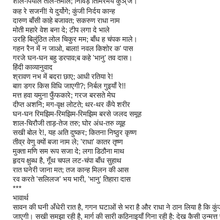
शाल-पियाले ताल-तमाले; निविड़ तिमिरमय कुञ्
ज।
कह रे सजनी! ये दुर्योगे; कुंजी निर्दय कान्ह
दारुण बाँसी काहे बजावत; सकरुण राधा नाम
मोती महारे वेश बना दे; टीप लगा दे भाले
उरहि बिलुंठित लोल चिकुर मम; बाँध ह चंपक माले।
गहन रैन में न जाओ, बाला! नवल किशोर क' पास
गरजे घन-घन बहु डरपाव;ब कहे 'भानु' तव दास।
हिंदी काव्यानुवाद
श्रावण नभ में बदरा छाए; आधी रतिया रे!
बाग़ डगर किस विधि जाएगी?; निर्बल गुइयाँ रे!!
मत्त हवा यमुना फुँफकारे; गरज बरसते मेघ
दीप्त अशनि; मग-वृक्ष लोटते; थर-थर कँपे शरीर
घन-घन रिमझिम-रिमझिम-रिमझिम बरसे जलद समूह
शाल-चिरौजी ताड़-तेज तरु; घोर अंध-तरु व्यूह
सखी बोल रे!, यह अति दुष्कर; कितना निष्ठुर कृष्ण
तीव्र वेणु क्यों बजा नाम ले; 'राधा' कातर तृष्ण
मुक्ता मणि सम रूप सजा दे; लगा डिठौना माथ
हृदय क्षुब्ध है, गूँथ चपल लट-चंपा बाँध सुहाथ
रात घनेरी जाना मत; तज कान्ह मिलन की आस
रव करते 'सलिलज' भय भारी, 'भानु' तिहारा दास
***
भावार्थ
सावन की घनी अँधेरी रात है, गगन घटाओं से भरा है और राधा ने ठान लिया है कि कुंज
जाएगी। सखी समझा रही है, मार्ग की सारी कठिनाइयाँ गिना रही है: देख कैसी उन्मत्त 