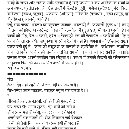
शब्दों के सरल और सटीक पर्याय प्रचलित हैं उन्हें उपयोग न कर अंग्रेजी के शब्दों 
अनावश्यक प्रतीत होता है। ऐसे शब्दों में डिस्टेंस (दूरी), मेसेज (संदेश), ( बंद, न
कनेक्शन (संबंध, जुड़ाव), अड्वान्स (अग्रिम), मैनेजमेंट (प्रबंधन), ग्रुप (समूह, झु
प्रिंसिपल (प्राचार्य) आदि हैं।
उर्दू शब्द ज़ज़्बा (भावना) का बहुवचन ज़ज़्बात (भावनाएँ) है, 'ज़ज़्बातों' (पृष्ठ ३८) का
जितना सर्वश्रेष्ठ या बेस्टेस्ट। 'रेल की रेलमपेल' में (पृष्ठ ४७) भी गलत प्रयोग है।ब
बच्चों की भीड़, रेल = पटरी, ट्रेन = रेलगाड़ी, रेल की रेलमपेल = पटरियों की भीड़
प्रासंगिकता सनरभित लघुकथा 'भारतीय रेल' में नहीं है। अपवादों को छोड़कर समूच
पकड़ बनी हुई है। कांता जी लघुकथा के मानकों से सुपरिचित हैं। संक्षिप्तता, लाक्षणिकत
विसंगति निर्देश आदि सहबी तत्वों का उचित समायोजन कांता जी कर सकी हैं। नवोदित
उनका सृजन अपनी स्वतंत्र छाप छोड़ता है। प्रथम में उनकी लेखनी की परिपक्वता प
लघुकथा विधा को नव आयामित करने में समर्थ होंगी।
२३-१०-२०१५
===============
गीत
केवल देह नहीं रहने से, नीरज नहीं मरा करता है।
नेह-नर्मदा काव्य नहाकर, व्याकुल मनुज तरा करता है।।
*
नीरज है हर एक कारवां, जो रोतों को मुस्कानें दे।
पीर-गरल पी; अमिय लुटाए, गूँगे कंठों को तानें दे।।
हों बदनाम भले ही आँसू, बहे दर्द का दर्द देखकर।
भरती रहीं आह गजलें भी, रोज सियासत सर्द देखकर।।
जैसी की तैसी निज चादर, शब्द-सारथी ही धरता है।।
केवल देह नहीं रहने से, नीरज नहीं मरा करता है..