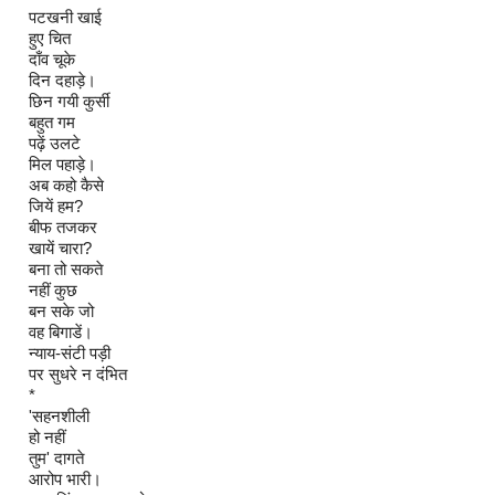
पटखनी खाई
हुए चित
दाँव चूके
दिन दहाड़े।
छिन गयी कुर्सी
बहुत गम
पढ़ें उलटे
मिल पहाड़े।
अब कहो कैसे
जियें हम?
बीफ तजकर
खायें चारा?
बना तो सकते
नहीं कुछ
बन सके जो
वह बिगाडें।
न्याय-संटी पड़ी
पर सुधरे न दंभित
*
'सहनशीली
हो नहीं
तुम' दागते
आरोप भारी।