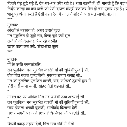
कितने पेड़ टूटे पड़े हैं, देह थर-थर काँप रही है। राधा कहती हैं: हाँ, मानती हूँ कि
निर्दय कान्हा का क्या करूँ जो ऐसी दारुण बाँसुरी बजाकर मेरा ही नाम पुकार रहा है।
भानु प्रार्थना करते हैं ऐसी गहन रैन में नवलकिशोर के पास मत जाओ, बाला।
***
मुक्तक:
आँखों से बरसात हो, अधर झराते फूल
मन मुकुलित हो जूही सम, विरह चुभे ज्यों शूल
तस्वीरों को देखकर, फेर रहे तस्बीह
ऊपर वाला कब कहे: 'ठंडा-ठंडा कूल'
***
मुक्तक
माँ के प्रति प्रणतांजलि:
तन पुलकित, मन सुरभित करतीं, माँ की सुधियाँ पुरवाई सी.
दोहा गीत गजल कुण्डलिनी, मुक्तक छप्पय रूबाई सी..
मन को हुलसित-पुलकित करतीं, यादें 'सलिल' डुबातीं दुख में-
होरी गारी बन्ना बन्नी, सोहर चैती शहनाई सी..
*
मानस पट पर अंकित नित नव छवियाँ ऊषा अरुणाई सी.
तन पुलकित, मन सुरभित करतीं, माँ की सुधियाँ पुरवाई सी..
प्यार हौसला थपकी घुड़की, आशीर्वाद दिलासा देतीं-
नश्वर जगती पर अविनश्वर विधि-विधना की परछांई सी..
*
उँगली पकड़ सहारा देती, गिरा उठा गोदी में लेती.