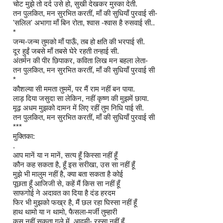
चोट मुझे तो दर्द उसे हो, सुखी देखकर मुस्का देती.
तन पुलकित, मन सुरभित करतीं, माँ की सुधियाँ पुरवाई सी-
'सलिल' अभागा माँ बिन रोता, श्वास -श्वास है रुसवाई सी..
*
जन्म-जन्म तुमको माँ पाऊँ, तब हो क्षति की भरपाई सी.
दूर हुईं जबसे माँ तबसे घेरे रहती तन्हाई सी.
अंतर्मन की पीर छिपाकर, कविता लिख मन बहला लेता-
तन पुलकित, मन सुरभित करतीं, माँ की सुधियाँ पुरवाई सी
*
कौशल्या सी ममता तुममें, पर मैं राम नहीं बन पाया.
लाड़ दिया जसुदा सा लेकिन, नहीं कृष्ण की मुझमें छाया.
मूढ़ अधम मुझको दामन में लिए रहीं तुम निधि पाई सी.
तन पुलकित, मन सुरभित करतीं, माँ की सुधियाँ पुरवाई सी
***
मुक्तिका:
.
आप मानें या न मानें, सत्य हूँ किस्सा नहीं हूँ
कौन कह सकता है, हूँ इस सरीखा, उस सा नहीं हूँ
मुझे भी मालुम नहीं है, क्या बता सकता है कोई
पूछता हूँ आजिजी से, कहें मैं किस सा नहीं हूँ
साफगोई ने अदावत का दिया है दंड हरदम
फिर भी मुझको फख्र है, मैं छल रहा घिस्सा नहीं हूँ
हाथ थामो या न थामो, फैसला-मर्जी तुम्हारी
कस नहीं सकता गले में, आदमी- रस्सा नहीं हूँ