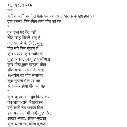
१८. १२. २०१५
***
यादें न जाएँ: नवगीत महोत्सव २०१५ लखनऊ के पूर्ण होने पर
एक रचना: फिर-फिर होगा गीत पर्व यह
*
दूर डाल पर बैठे पंछी
नीड़ छोड़ मिलने आए हैं
कलरव, चें-चें, टें-टें, कुहू
गीत नये फिर गुंजाए हैं
कुछ परंपरा,कुछ नवीनता
कुछ अनगढ़पन,कुछ प्रवीणता
कुछ मीठा,कुछ खट्टा-तीता
शीत-गरम, अब-भावी-बीता
ॐ-व्योम का योग सनातन
खूब सुहाना मीत पर्व यह
फिर-फिर होगा गीत पर्व यह
*
सुख-दुःख, राग-द्वेष बिसराकर
नव आशा-दाने बिखराकर
बोएँ-काटें नेह-फसल मिल
ह्रदय-कमल भी जाएँ कुछ खिल
आखर-सबद, अंतरा-मुखड़ा
सुख थोड़ा सा, थोड़ा दुखड़ा