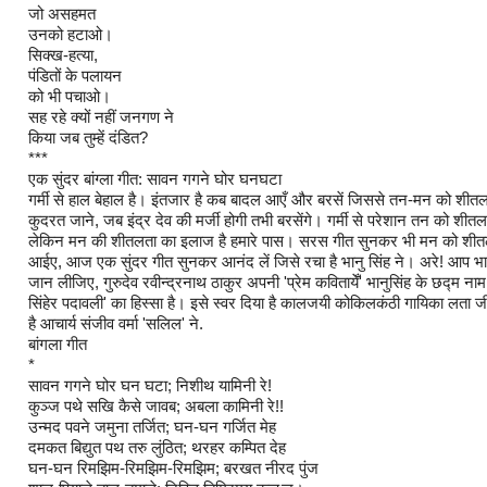
जो असहमत
उनको हटाओ।
सिक्ख-हत्या,
पंडितों के पलायन
को भी पचाओ।
सह रहे क्यों नहीं जनगण ने
किया जब तुम्हें दंडित?
***
एक सुंदर बांग्ला गीत: सावन गगने घोर घनघटा
गर्मी से हाल बेहाल है। इंतजार है कब बादल आएँ और बरसें जिससे तन-मन को शीत
कुदरत जाने, जब इंद्र देव की मर्जी होगी तभी बरसेंगे। गर्मी से परेशान तन को शीत
लेकिन मन की शीतलता का इलाज है हमारे पास। सरस गीत सुनकर भी मन को शीतल
आईए, आज एक सुंदर गीत सुनकर आनंद लें जिसे रचा है भानु सिंह ने। अरे! आप भा
जान लीजिए, गुरुदेव रवीन्द्रनाथ ठाकुर अपनी 'प्रेम कवितायेँ' भानुसिंह के छद्म ना
सिंहेर पदावली' का हिस्सा है। इसे स्वर दिया है कालजयी कोकिलकंठी गायिका लता जी न
है आचार्य संजीव वर्मा 'सलिल' ने.
बांगला गीत
*
सावन गगने घोर घन घटा; निशीथ यामिनी रे!
कुञ्ज पथे सखि कैसे जावब; अबला कामिनी रे!!
उन्मद पवने जमुना तर्जित; घन-घन गर्जित मेह
दमकत बिद्युत पथ तरु लुंठित; थरहर कम्पित देह
घन-घन रिमझिम-रिमझिम-रिमझिम; बरखत नीरद पुंज