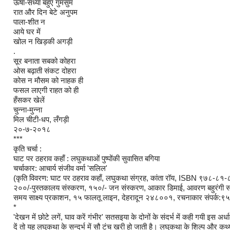
ऊषा-संध्या बहुएँ गुमसुम
रात और दिन बेटे अनुपम
पाला-शीत न
आये घर में
खोल न खिड़की अगड़ी
.
सूर बनाता सबको कोहरा
ओस बढ़ाती संकट दोहरा
कोस न मौसम को नाहक ही
फसल लाएगी राहत को ही
हँसकर खेलें
चुन्ना-मुन्ना
मिल चीटी-धप, लँगड़ी
२०-७-२०१८
***
कृति चर्चा :
घाट पर ठहराव कहाँ : लघुकथाओं पुष्पोंकी सुवासित बगिया
चर्चाकार: आचार्य संजीव वर्मा 'सलिल'
(कृति विवरण: घाट पर ठहराव कहाँ, लघुकथा संग्रह, कांता रॉय, ISBN ९७८-८१
२००/-पुस्तकालय संस्करण, १५०/- जन संस्करण, आकार डिमाई, आवरण बहुरंगी सज
समय साक्ष्य प्रकाशन, १५ फालतू लाइन, देहरादून २४८००१, रचनाकार संपर्क
*
'देखन में छोटे लगें, घाव करें गंभीर' सतसइया के दोनों के संदर्भ में कही गयी इस अर्धा
दें तो यह लघुकथा के सन्दर्भ में सौ टंच खरी हो जाती है। लघुकथा के शिल्प और कथ्य