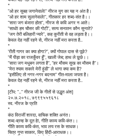
*
"ओ हर सुबह जगानेवाले!" नीरज युग का यह न अंत है।
"ओ हर शाम सुलानेवाले!", गीतकार हर शब्द-संत है।।
"सारा जग बंजारा होता", नीरज से कवि अगर न आते।
"साधो! हम चौसर की गोटी", सत्य सनातन कौन सुनाते?
"जग तेरी बलिहारी प्यारे", कह कुरीती से वह लड़ता है।।
केवल देह नहीं रहने से, नीरज नहीं मरा करता है..
*
'रीती गागर का क्या होगा?", क्यों गोपाल दास से पूछे?
"मैं पीड़ा का राजकुँवर हूँ", खाली जेब; हाथ ले छूछे।।
"सारा जग मधुबन लगता है", "हर मौसम सुख का मौसम है"।
"मेरा श्याम सकारे मेरी हुंडी" ले भागा क्या कम है?
"इसीलिए तो नगर-नगर बदनाम" गीत-माला जपता है।
केवल देह नहीं रहने से, नीरज नहीं मरा करता है..
*
[टीप: ".." नीरज जी के गीतों से उद्धृत अंश]
२०.७.२०१८, ७९९९५५९६१८
स्व. नीरज के प्रति
*
कंठ विराजीं शारदा, वाचिक शक्ति अनंत।
शब्द-ब्रम्ह के दूत हे!, गीति काव्य कवि-कंत।।
गीति काव्य कवि-कंत, भाव लय रस के साधक।
चित्र गुप्त साकार, किए हिंदी-आराधक।।