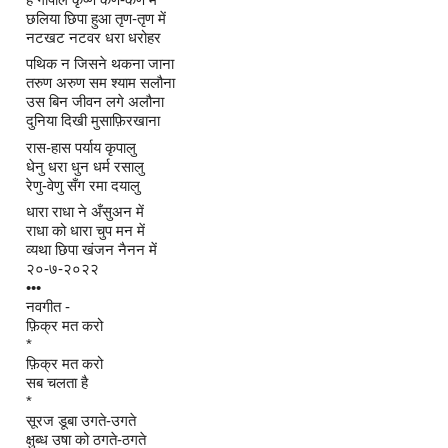
छलिया छिपा हुआ तृण-तृण में
नटखट नटवर धरा धरोहर
पथिक न जिसने थकना जाना
तरुण अरुण सम श्याम सलौना
उस बिन जीवन लगे अलौना
दुनिया दिखी मुसाफ़िरखाना
रास-हास पर्याय कृपालु
धेनु धरा धुन धर्म रसालु
रेणु-वेणु सँग रमा दयालु
धारा राधा ने अँसुअन में
राधा को धारा चुप मन में
व्यथा छिपा खंजन नैनन में
२०-७-२०२२
•••
नवगीत -
फ़िक्र मत करो
*
फ़िक्र मत करो
सब चलता है
*
सूरज डूबा उगते-उगते
क्षुब्ध उषा को ठगते-ठगते