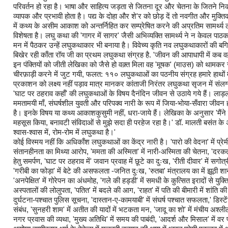
परिवर्तन हो रहा है। भाषा और साहित्य जड़ता से जितना दूर और चेतना के जितने न
व्यापक और प्रभावी होता है। पद्य के दोहा और शे'र को छोड़ दें तो नवगीत और मुक
में कथ्य के असीम आकाश को अन्तर्निहित कर सम्प्रेषित करने की अप्रतिम सामर्थ्
विशेषता है। लघु कथा की 'गागर में सागर' जैसी अभिव्यक्ति सामर्थ्य ने न केवल पाठक ज
मन में पैठकर उन्हें लघुकथाकार भी बनाया है। विवेच्य कृति नव लघुकथाकारों की बग
बिखेर रही काँता रॉय जी का प्रथम लघुकथा संग्रह है. 'जीवन की आपाधापी में कब वक़
इन पंक्तियों को जीती लेखिका को जैसे हो वक़्त मिला वह 'मूषक' (माउस) को थामकर
चीरफ़ाड़ी करने में जुट गयी, फलत: ११० लघुकथाओं का पठनीय संग्रह हमारे हाथों मे
प्रकाशन को लक्ष्य नहीं पड़ाव मात्र मानकर कांताजी निरंतर लघुकथा सृजन में संलग्
'घाट पर ठहराव कहाँ' की लघुकथाओं के विषय दैनंदिन जीवन से उठाये गये हैं। लाड़ल
ममतामयी माँ, संघर्षशील युवती और परिपक्व नारी के रूप में जिया-भोया-सँवारा जीव
है। इनके विषय या कथ्य आकाशकुसुमी नहीं, धरा-जाये हैं। लेखिका के अनुसार 'मैंने 
महसूस किया, बनावटी संविदाओं से मुझे सदा ही परहेज रहा है।' डॉ. मालती बसंत के 
श्वास-श्वास में, रोम-रोम में लघुकथा है।'
कोई विस्मय नहीं कि अधिकाँश लघुकथाओं का केंद्र नारी है। 'पारो की वेदना' में प्रेम
संतानहीनता का मिथ्या आरोप, 'ममता की अस्मिता' में नारी-अस्मिता की चेतना, 'दरकती 
हेतु समर्पण, 'घाट पर ठहराव में' जवान प्रवाह में छूटे का दुःख, 'रीती दीवार' में सगोत्
'गरीबी का फोड़ा' में बेटे की असफलता -जनित दुःख, 'रुतबा' मंत्रालय का में झूठी
'अनपेक्षित' में गोरेपन का अंधमोह, 'गले की हड्डी' में समधी के कुत्सित इरादों से युक्तिपू
अस्पतालों की लोलुपता, 'पतित' में बदले की आग, 'राहत' में पति की बीमारी में शांति की
दुर्घटना-पश्चात पुलिस सूचना, 'दास्तान-ए-कामयाबी' में संघर्ष पश्चात सफलता,' डिस्टे
संबंध, 'सुनहरी शाम' में अतीत की यादों में भटकता मन, 'जादू का शो' में मंचीय अश्लीलत
नगर प्रवास की व्यथा, 'मुख्य अतिथि' में समय की पाबंदी, 'आदर्श और मिसाल' में वर पक्