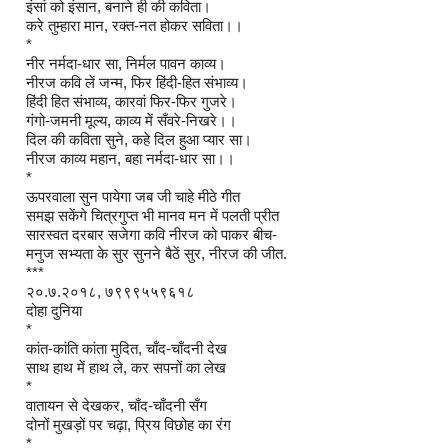
इंसां को इंसान, बनाने ही की कविता।
करे तुम्हारा मान, रक्त-नत होकर सविता।।
*
नीर नर्मदा-धार सा, निर्मल पावन काव्य।
नीरज कवि लें जन्म, फिर हिंदी-हित संभाव्य।
हिंदी हित संभाव्य, कारवां फिर-फिर गुजरे।
गंगो-जमनी मूल्य, काव्य में सँवरे-निखरे।।
दिल की कविता सुने, कहे दिल हुआ प्यार सा।
नीरज काव्य महान, बहा नर्मदा-धार सा।।
*
ऊपरवाला सुन पायेगा जब जी चाहे मीठे गीत
समझ सकेंगे चित्रगुप्त भी मानव मन में पलती प्रीत
सारस्वत दरबार सजेगा कवि नीरज को पाकर बीच-
मनुज सभ्यता के सुर सुनने बैठें सुर, नीरज की जीत.
***
२०.७.२०१८, ७९९९५५९६१८
दोहा दुनिया
*
कांत-कांति कांता मुदित, चाँद-चाँदनी देख
साथ हाथ में हाथ ले, कर सपनों का लेख
*
वातायन से देखकर, चाँद-चाँदनी सँग
दोनों मुखड़ों पर चढ़ा, प्रिय विछोह का रंग
*