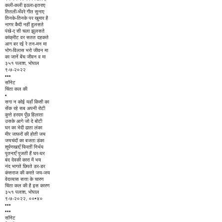
कली-कली इठला-इतराए
तितली-भँवरे गीत सुनाए
तिनके-तिनके पर खुमार है
नागर कैदी नहीं हुलसते
पंखे-ए सी चला झुलसते
कांक्रीट वर सतत दहकते
आग बर रई रे तन-मन मा
भोग-विलास भरो जीवन मा
का जानें बेंच जीवन व मा
३५१ पलाश, भोपाल
९-७-२०२२
•••
सॉनेट
चिंता कल की
•
सगा न कोई यहाँ किसी का
सेंक रहे सब अपनी रोटी
कुत्ते हरदम पूँछ हिलाता
उसके आगे जो दे बोटी
घर का भेदी ढाता लंका
मीर जाफरों की होती जय
जयचंदों का बजता डंका
शूर्पणखाएँ फिरतीं निर्भय
पूतनाएँ पुजती हैं घर-घर
बंद देवकी कारा में भय
नंद भागते छिपते डर-डर
कंसराज की करते जय-जय
वेदव्यास सत्ता के चारण
चिंता कल की है इस कारण
३५१ पलाश, भोपाल
९-७-२०२२, ००•४०
•••
•••
सॉनेट