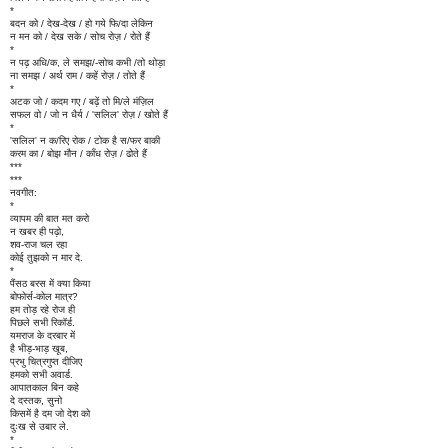
*
बदन को / देख-देख / हो गये फि/दा लेकिन
न मन को / देख सके / सोच रोज़ / रोते हैं
*
न पढ़ अधि/क, ले समझ/-सोच कभी /तो थोड़ा
ना समझ / अर्थ राम / कहें रोज़ / तोते हैं
*
अटक जो / कदम गए / बढ़ें तो मि/ले मंज़िल
सफल वो / जो न धैर्य / 'सलिल' रोज़ / खोते हैं
*
'सलिल' न क/रिए रोक / टोक है स/फर बाकी
करम का / बोझ मौन / काँध रोज़ / ढोते हैं
***
***
नवगीत:
*
व्यापम की बात मत करो
न खबर ही पढ़ो,
शव-राज चल रहा
कोई तुझको न मार दे.
*
पैंसठ बरस में क्या किया
बोफोर्स-कोल मात्र?
हम तोड़ रहे रोज ही
पिछले सभी रिकॉर्ड.
यमराज के दरबार में
है भीड़-भाड़ खूब,
प्रभु चित्रगुप्त दीजिए
हमको सभी अवार्ड.
आपातकाल बिन कहे
दे दस्तक, सुनो
किसमें है दम जो देश को
दुःख से उबार ले.
*