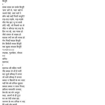
बिजुरी
•
दमक दमक दम दमके बिजुरी
'हाय' करें जे, 'वाह' कहें बे
जलवे देखें, जवां जलें रे
कौन कहे कहँ गिरती ससुरी?
तड़-तड़ तड़के, भड़-भड़के
भीत मेघ झट भू पर बरसे
लौटे नहिं, जो निकसे घर से
जीत न कौनऊ पाए लड़ के
दिन भर रहे, रात गायब हो
जैसे दफ्तर से साहब हो
घातक ज्यों यम की नायब हो
नैन गिराएँ मादक बिजुरी
बैन बिसैली मारक बिजुरी
सब सुहाए साधक बिजुरी
१०•७•२०२२
रुद्राक्ष, गुलमोहर, भोपाल
•••
सॉनेट
एकनाथ
•
एकनाथ की महिमा न्यारी
गाँठ कमल से ली है यारी
मत भूलो कीचड़ में उगता
जो थामे कीचड़ में सनता
कमल न शिवजी के मन भाता
नहीं शेर को तनिक सुहाता
कमला कमल न साथ निभाए
छलिया मायापति तरसाए
केर-बेर का संग अनूठा
रूठा, अपनों से ही टूटा
घर का भेदी लंका ढाए
जनगण के मन तनिक न भाए
ऐंठे थामे डोर मदारी