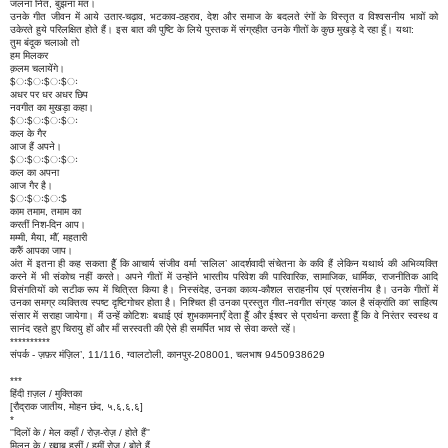
जलना नित, बुझना मत।
उनके गीत जीवन में आये उतार-चढ़ाव, भटकाव-ठहराव, देश और समाज के बदलते रंगों के विस्तृत व विश्वसनीय भावों को
उकेरते हुये परिलक्षित होते हैं। इस बात की पुष्टि के लिये पुस्तक में संग्रहीत उनके गीतों के कुछ मुखड़े दे रहा हूँ। यथा:
तुम बंदूक चलाओ तो
हम मिलकर
क़लम चलायेंगे।
$ः$ः$ः$ः
अधर पर धर अधर छिप
नवगीत का मुखड़ा कहा।
$ः$ः$ः$ः
कल के गैर
आज हैं अपने।
$ः$ः$ः$ः
कल का अपना
आज गैर है।
$ः$ः$ः$
काम तमाम, तमाम का
करतीं निश-दिन आप।
मम्मी, मैया, माॅै, महतारी
करुॅै आपका जाप।
अंत में इतना ही कह सकता हूॅै कि आचार्य संजीव वर्मा ‘सलिल’ आदर्शवादी संचेतना के कवि हैं लेकिन यथार्थ की अभिव्यक्ति
करने में भी संकोच नहीं करते। अपने गीतों में उन्होंने भारतीय परिवेश की पारिवारिक, सामाजिक, धार्मिक, राजनीतिक आदि
विसंगतियों को सटीक रूप में चित्रित किया है। निस्संदेह, उनका काव्य-कौशल सराहनीय एवं प्रशंसनीय है। उनके गीतों में
उनका समग्र व्यक्तित्व स्पष्ट दृष्टिगोचर होता है। निश्चित ही उनका प्रस्तुत गीत-नवगीत संग्रह ‘काल है संक्रांति का’ साहित्य
संसार में सराहा जायेगा। मैं उन्हें कोटिशः बधाई एवं शुभकामनाएँ देता हूॅै और ईश्वर से प्रार्थना करता हूॅै कि वे निरंतर स्वस्थ व
सानंद रहते हुए चिरायु हों और माँ सरस्वती की ऐसे ही समर्पित भाव से सेवा करते रहें।
**********
संपर्क - ज़फ़र मंज़िल’, 11/116, ग्वालटोली, कानपुर-208001, चलभाष 9450938629
***
हिंदी ग़ज़ल / मुक्तिका
[रौद्राक जातीय, मोहन छंद, ५,६,६,६]
*
''दिलों के / मेल कहाँ / रोज़-रोज़ / होते हैं''
मिलन के / ख़्वाब हसीं / हमीं रोज़ / बोते हैं