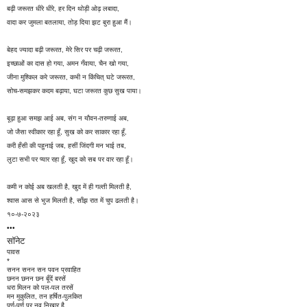
बढ़ी जरूरत धीरे धीरे, हर दिन थोड़ी ओढ़ लबादा,
वादा कर जुमला बतलाया, तोड़ दिया झट बुरा हुआ मैं।
बेहद ज्यादा बढ़ी जरूरत, मेरे सिर पर चढ़ी जरूरत,
इच्छाओं का दास हो गया, अमन गँवाया, चैन खो गया,
जीना मुश्किल करे जरूरत, कभी न किंचित् घटे जरूरत,
सोच-समझकर कदम बढ़ाया, घटा जरूरत कुछ सुख पाया।
बूढ़ा हुआ समझ आई अब, संग न यौवन-तरुणाई अब,
जो जैसा स्वीकार रहा हूँ, सुख को कर साकार रहा हूँ,
करी हँसी की पहुनाई जब, हसीं जिंदगी मन भाई तब,
लुटा सभी पर प्यार रहा हूँ, खुद को सब पर वार रहा हूँ।
कमी न कोई अब खलती है, खुद में ही गल्ती मिलती है,
श्वास आस से भुज मिलती है, साँझ रात में चुप ढलती है।
१०-७-२०२३
•••
सॉनेट
पावस
*
सनन सनन सन पवन प्रवाहित
छनन छनन छन बूँदें बरसें
धरा मिलन को पल-पल तरसें
मन मुकुलित, तन हर्षित-पुलकित
पर्ण-पर्ण पर नव निखार है