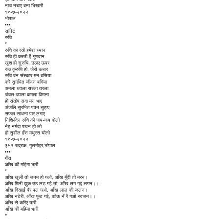
नाच नचाए बना भिखारी
१०-७-२०२२
भोपाल
•••
सॉनेट
रुचि
*
रुचि का रखें हमेशा ध्यान
रुचि ही करती है गुणवान
खुश हो सुरुचि, उठाए ऊपर
रूठ कुरुचि हो, जैसे ऊसर
रुचि बन संस्कार मन बसिया
करे सुगंधित जीवन बगिया
अमला धवला सरला तरला
चंचल चपला कमला विमला
हो संतोष सदा मन भाए
अंजलि सुरभित पवन सुहाए
सफल साधना पार लगाए
निशि-दिन रुचि की जय-जय बोलो
नेह नर्मदा पावन हो लो
हो सुशील हँस मधुरस घोलो
१०-७-२०२२
३५१ रुद्राक्ष, गुलमोहर,भोपाल
•••
गीत
आँख की महिमा भारी
*
आँख खुली तो जनम हो गओ, आँख मुँदी तो मरन।
आँख मिली झुक उठ लड़ गई तो, आँख लग गई लगन।।
आँख दिखाई बैर पल गओ, आँख लाल की जलन।
आँख नटेरी, आँख फूट गई, कोऊ नें रै गओ स्वजन।।
आँख से करिए यारी
आँख की महिमा भारी
*