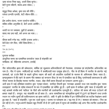
ऊषा संध्या निशा ऋतु, धरती दिशा सुगंध।
बेटी पूनम चाँदनी, श्वास-आस संबंध।।
*
श्रृद्धा निष्ठा अपेक्षा, कृपा दया की नीति।
परंपरा उन्नति प्रगति, बेटी जीवन-रीति।।
*
ईश अर्चना वंदना, भजन प्रार्थना प्रीति।
शक्ति-भक्ति अनुरक्ति है, बेटी अभय अभीति।।
*
धरती पर पग जमाकर, छूती है आकाश।
शारद रमा उमा यही, करे अनय का नाश।।
*
दीपक बाती स्नेह यह, ज्योति उजास अनंत।
बेटी-बेटा संग मिल, जीतें दिशा-दिगंत।।
***
१०.७.२०१८
***
पुस्तक समीक्षा
आधुनिक समय का प्रमाणिक दस्तावेज 'काल है संक्रांति का'
समीक्षक- डॉ. रोहिताश्व अस्थाना, हरदोई
*
गीत संवेदनशील हृदय की कोमलतम, मार्मिक एवं सूक्ष्मतम अभिव्यक्तियों की गेयात्मक, रागात्मक एवं संप्रेषणीय अभिव्यक्ति का
नाम है। गीत में प्रायः व्यष्टिवदी एवं नवगीत में समष्टिवादी स्वर प्रमुख होता है। गीत के ही शिल्प में नवगीत के अंतर्गत नई
उपमाओं, एवं टटके बिंबों के सहारे दुनिया जहान की बातों को अप्रतिम प्रतीकों के माध्यम से अभिव्यक्त किया जाता है।
छन्दानुशासन में बँधे रहने के कारण गीत शाश्वत एवं सनातन विधा के रूप में प्रचलित रहा है किंतु प्रयोगवादी काव्यधारा के अति
नीरस स्वरूप के विद्रोह स्वरूप नवगीत, ग़ज़ल, दोहा जैसी काव्य विधाओं का प्रचलन आरम्भ हुआ।
अभी हाल में भाई हरिशंकर सक्सेना कृत 'प्रखर संवाद', सत्येंद्र तिवारी कृत 'मनचाहा आकाश' तथा यश मालवीय कृत 'समय
लकड़हारा' नवगीत के श्रेष्ठ संकलनों के रूप में प्रकाशित एवं चर्चित हुए हैं। इसी क्रम में समीक्ष्य कृति 'काल है संक्रांति का'
भाई आचार्य संजीव वर्मा 'सलिल' के गीतों और नवगीतों की उल्लेखनीय प्रस्तुति है। सलिल जी समय की नब्ज़ टटोलने की
क्षमता रखते हैं। वस्तुत: यह संक्रांति का ही काल है। आज सामाजिक एवं सांस्कृतिक मूल्यों में टूटने एवं बिखरने तथा उनके
स्थान पर नवीन मूल्यों की प्रतिस्थापना का क्रम जारी है। कवि ने कृति के शीर्षक में इन परिस्थितियों का सटीक रेखांकन करते
हुए कहा है- "काल है संक्रांति / तुम मत थको सूरज / प्राच्य पर पाश्चात्य का / चढ़ गया है रंग / शराफत को शरारत / नित का
कर रही है तंग / मनुज-करनी देखकर खुद नियति भी है दंग' इसी क्रम में सूरज को सम्बोधित कई अन्य गीत-नवगीत उल्लेखनीय
हैं।