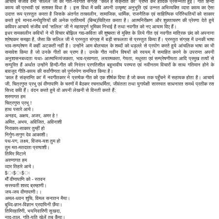
आचार्य संजीव वर्मा ‘सलिल’ जी का गीत-नवगीत संग्रह ‘‘काल है संक्रांति का’’ प्राप्त कर हार्दिक प्रसन्नता हुई। गीत हिन्दी
काव्य की प्रभावी एवं सशक्त विधा है । इस विधा में कवि अपनी उत्कृष्ट अनुभूति एवं उन्नत अभिव्यक्ति व्दारा काव्य का ऐसा
उदात्त रूप प्रस्तुत करता है जिसके अंतर्गत तत्कालीन, सामाजिक, धार्मिक, राजनैतिक एवं साहित्यिक परिस्थितियों को साकार
करते हुये मानव-मनोवृृत्तियों की अनेक प्रतिमायें (बिम्ब)चित्रित करता है। आत्मनिरीक्षण और शुक्ताचरण की प्रेरणा देते हुये
कविवर आचार्य संजीव वर्मा ‘सलिल’ जी ने महत्वपूर्ण भूमिका निभाई है तथा नवगीत को नए आयाम दिए हैं।
इधर समकालीन कवियों ने भी विचार बोझिल गद्य-कविता की शुष्कता से मुक्ति के लिये गीत एवं नवगीत मात्रिक छंद को अपनाना
श्रेष्ठकर समझा है, जैसा कि सलिल जी ने प्रस्तुत संग्रह में बड़ी सफलता से प्रस्तुत किया हैं। प्रस्तुत संग्रह में उनकी भाषा
भाव-सम्प्रेषण में कहीं अटकती नहीं है। उन्होंने आम बोलचाल के शब्दों को धड़ल्ले से प्रयोग करते हुये आंचलिक भाषा का भी
समावेश किया है जो उनके गीतों का प्राण है। उनके गीत नवीन विषयों को स्वयम् में समाहित करने के उपरान्त अपनी
अनुशासनबध्दता यथा- आत्माभिव्यंजकता, भाव-प्रवणता, लयात्मकता, गेयता, मधुरता एवं सम्प्रेषणीयता आदि प्रमुख तत्वों से
सम्पूरित हैं अर्थात उन्होंने हिन्दी-गीत की निरंतर प्रगतिशील बहुभावीय परम्परा एवं नवीनतम विचारों के साथ गतिमान होने के
बावजूद गीति-काव्य की सर्वांगीणता को पूर्णरुपेण समन्वित किया है।
'काल है संक्रान्ति का' में नवगीतकार ने प्रत्येक गीत को एक शीर्षक दिया है जो कथ्य तक पहुँचने में सहायक होता है। आचार्य
जी, चित्रगुप्त प्रभु एवं वीणापाणि के चरणों में बैठकर रचनाधर्मिता, जीवंतता तथा युगापेक्षी सारस्वत साधनारत समर्थ प्रतीक रस
सिध्द कवि हैं। वंदन करते हुये वो अपनी लेखनी से विनती करते हैं:
शरणागत हम
चित्रगुप्त प्रभु !
हाथ पसारे आये।
अनहद, अक्षय, अजर, अमर हे !
अमित, अभय, अविजित, अविनाशी
निराकार-साकार तुम्हीं हो
निर्गुण-सगुण देव आकाशी।
पथ-पग, लक्ष्य, विजय-यश तुम हो
तुम मत-मतदाता प्रत्याशी।
तिमिर मिटाने
अरुणागत हम
व्दार तिहारे आये।
$ः$ः$ः
माॅै वीणापाणि को - स्तवन
सरस्वती शारद ब्रम्हाणी।
जय-जय वीणापाणी।।
अमल-धवन शुचि, विमल सनातन मैया।
बुध्दि-ज्ञान-विज्ञान प्रदायिनी छैंया।
तिमिरहारिणी, भयनिवारिणी सुखदा,
नाद-ताल, गति-यति खेलें तब कैंया।