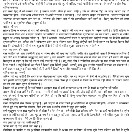
प्रयोग करे तो उसे सही मानेंगे? अंग्रेजी में उचित शब्द होते हुए भी तमिल, मराठी या हिंदी के शब्द उपयोग करने पर अंक देंगे?
भाषिक संस्कार
इसी तरह हिंदी में जो सम्यक शब्द हैं उनका प्रयोग किया ही जाना चाहिए। गाँव के किसान 'गेहूं' की जगह 'व्हीट' कहे तो
असहनीय होगा। लोक अन्य भाषिक शब्दों को अपने संस्कार में ढालता है। तभी 'मास्टर साहेब' को 'मास्साब', 'डॉक्टर साहेब' को
'डाक्साब' बनाकर ग्रहण कर लेता है। 'स्टेशन' को 'टेशन' कहे तो भी स्वाभाविकता बनी रहती है। किन्तु पौधरोपण की जगह
'प्लांटेशन' का प्रयोग भाषिक प्रदूषण ही है।
साहित्य में भाषा
लोक साहित्य के माध्यम से भाषा को संस्कारित करता है। साहित्य की भाषा लक्ष्य पाठक के अनुरूप होती है। हिंदी साहित्य के
स्नातक को जिस भाषा में पढ़ाया जायेगा वह चिकित्सा के स्नातक विद्यार्थी के लिए प्रयोग नहीं की जा सकती। साहित्य में भाषिक
शुद्धता का आग्रह बिलकुल उचित है। हिंदी में अंग्रेजी, अरबी-फ़ारसी शब्दों के आग्रही क्या अंग्रेजी रचना कर्म में हिंदी शब्दों का
प्रयोग करेंगे? प्रो. अनिल जी ने 'ऑफ़ एन्ड ऑन' या 'द सेकेण्ड थॉट' में शुद्ध अंग्रेजी नहीं लिखी क्या? इन किताबों कितने हिंदी
शब्द हैं? अंग्रेजी में लिखें तो भाषा शुद्ध हो, हिंदी में लिखें तो भाषिक शुद्धता का प्रश्न गलत कैसे ?
रचना का कथ्य और भाषा
बाल साहित्य की भाषा तकनीकी लेख या व्यंग्य लेख की तरह नहीं होगी। कबीर और तुलसी की भाषा में भिन्नता स्वाभाविक है
और दोनों में से किसी को अशुद्ध नहीं कहा जाता। क्या रामचरित मानस ग़ालिब की भाषा में लिखा जा सकता है? सपना जी! बहुत
विनम्रता से महान है कि उर्दू का तो कोई शब्द ही नहीं है। उर्दू शब्द कोष में सम्मिलित सब और हर शब्द किसी अन्य भाषा से
लिया गया है। उर्दू हिंदी की एक शैली है जिसमें कुछ विदेशी (अरबी, फ़ारसी) और कुछ भारतीय भाषाओँ के शब्दों का संकलन है।
इसी तरह जबलपुर के निकट पचेली बोली जाती है जिसमें ५ भारतीय भाषाओँ के शब्द सम्मिलित हैं।
भाषिक सहजता जरूरी
अनिल जी! यह सही है कि अनावश्यक क्लिष्टता नहीं होना चाहिए, पर यह लेखक की शैली से जुड़ा बिंदु है। मैथिलीशरण गुप्त
और हजारी प्रसाद द्विवेदी दोनों की भाषा और शब्द चयन भिन्न हों तो दोनों में से किसी को निरस्त नहीं किया जा सकता जबकि
एक की भाषा सरल दूसरे की क्लिष्ट है।
देवकांत जी से सहमत हूँ कि जहाँ भाषा में उपयुक्त शब्द हों वहाँ अनावश्यक अन्य भाषा के शब्दों का प्रयोग नहीं चाहिए।
सारांश जी की बात सही है। मिलमा दाल, सब्जी तो खाई जा सकती है पर खीर और कढ़ी को मिलाकर नहीं खाया जा सकता।
भाषा की नदी में सहायक नदियों क पानी मिले तो आपत्ति नहीं है किन्तु रासायनिक कारखाने का दूषित जल मिले तो आपत्ति
करनी ही होगी।
पाखी जी हिंदी में शोध निरंतर हो रहा है। हमें अंग्रेजी से स्नेह रखते हुए अंग्रेजियत से दूरी बनानी होगी। अंग्रेजी के प्राध्यापक
को भी पूरी तरह भारतीय संस्कार, हिंदी भाषा और स्थानीय बोली से जुड़ा होना चाहिए।
भाषी प्रदूषण गलत शब्द प्रयोग से भी होता है। रेल लेट है। इसे हिंदी कैसे स्वीकार करे? रेल का अर्थ पटरी होता है। ट्रेन
का समानार्थी रेलगाड़ी है। जबलपुर आ रहा है। जबलपुर नहीं आता-जाता, आती-जाती रेलगाड़ी है। हमें भाषिक शुद्धता के प्रति
सजग होना ही होगा। मेरी एक द्विपदी का आनंद लें-
क्या पूछते हो, राह यह जाती कहाँ है?
आदमी जाते हैं नादां रास्ते जाते नहीं हैं।
पौधरोपण का प्रयोग न कर वृक्षारोपण का प्रत्योग करने के पक्षधर क्या प्लांटेशन की जगह ट्री टेशन कहेंगे? हम हिंदी के प्रति