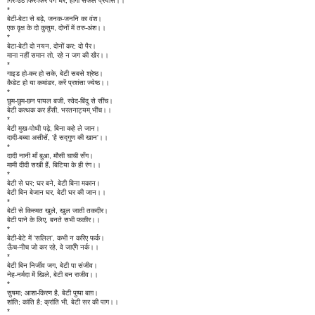
गिर-उठ फिर-फिर पग धरे, होगा सफल प्रयास।।
*
बेटी-बेटा से बढ़े, जनक-जननि का वंश।
एक वृक्ष के दो कुसुम, दोनों में तरु-अंश।।
*
बेटा-बेटी दो नयन, दोनों कर; दो पैर।
माना नहीं समान तो, रहे न जग की खैर।।
*
गाइड हो-कर हो सके, बेटी सबसे श्रेष्ठ।
कैडेट हो या कमांडर, करें प्रशंसा ज्येष्ठ।।
*
छुम-छुम-छन पायल बजी, स्वेद-बिंदु से सींच।
बेटी कत्थक कर हँसी, भरतनाट्यम् भींच।।
*
बेटी मुख-पोथी पढ़े, बिना कहे ले जान।
दादी-बब्बा असीसें, 'है सद्गुण की खान'।।
*
दादी नानी माँ बुआ, मौसी चाची सँग।
मामी दीदी सखी हैं, बिटिया के ही रंग।।
*
बेटी से घर; घर बने, बेटी बिना मकान।
बेटी बिन बेजान घर, बेटी घर की जान।।
*
बेटी से किस्मत खुले, खुल जाती तकदीर।
बेटी पाने के लिए, बनते सभी फकीर।।
*
बेटी-बेटे में 'सलिल', कभी न करिए फर्क।
ऊँच-नीच जो कर रहे, वे जाएँगे नर्क।।
*
बेटी बिन निर्जीव जग, बेटी पा संजीव।
नेह-नर्मदा में खिले, बेटी बन राजीव।।
*
सुषमा; आशा-किरण है, बेटी पुष्पा बाग़।
शांति; कांति है; क्रांति भी, बेटी सर की पाग।।
*