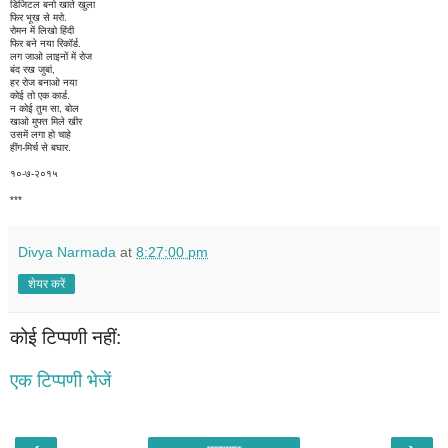
डिजिटल बनो खाते खुला
फिर भूख से मरो.
रोमन में लिखो हिंदी
फिर बने नया रिकॉर्ड.
लग जाओ लाइनों में रोज
बंद रख जुबां,
हर रोज बनाओ नया
कोई तो एक कार्ड.
न कोई तुम सा, बोल
खाओ मुफ्त मिले खीर
उसमें लगा हो चाहे
हींग-मिर्च से बघार.
१०-७-२०१५
***
Divya Narmada
at
8:27:00 pm
शेयर करें
कोई टिप्पणी नहीं:
एक टिप्पणी भेजें