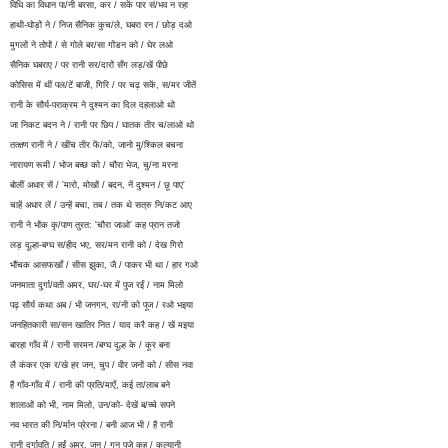
विधि का विधान पा/नी बरसा, कर / सकें पार सं/भव न रहा
हाथी-घोड़ों ने / निज सैनिक कुच/ले, घबरा रन / छोड़ दओ
मुगलों ने तोपों / से गोले बर/सा गोंडन को / घेर लओ
सैनिक घबराए / पर रानी सर/दारों सँग लड़/खें पीछे
कोसिस में थीं पल/टें बाजी, गिरि / पर चढ़ सकें, स/मर जीतें
रानी के सौर्य-पराक्रम ने दुश्मन का दिल दहलाओ थो
जा निकट बदन ने / रानी पर छिप / घातक तीर च/लाओ थो
तत्क्षण रानी ने / खींच तीर फें/को, जानो मु/श्किल बचना
नारायण रूमी / भोज बच्छ को / चौरा भेज, चु/ना मरना
बोलीं अधार सें / 'मारो, मोखों / बदन, नें दुश्मन / छू पाए'
चाहें अधार लें / उन्हें बचा, तब / तक थे सत्रु नि/कट आए
रानी ने भोंक कृ/पाण तुरत: 'चौरा जाओ' कह प्रान तजो
लड़ दूल्हा-बग्घ स/हीद भए, सर/मन रानी को / देख गिरो
भौंचक आसफखाँ / सीस झुका, जै / पाकर भी था / हार गओ
जनमाता दुर्गा/वती अमर, घर/-घर में पुज रईं / नाम मिलो
पढ़ सौर्य कथा अब / भी जनगन, रा/नी को पूज / रओ भइया
जनहितकारी सा/सन खातिर नित / याद करै कह / खें मइया
बारहा गाँव में / रानी सरमन /बग्घ दूल्ह के / कूर बना
लै कंकर एक र/खे हर जन, चुप / वीर जनों को / सीस नवा
हैं गाँव-गाँव में / रानी की प्रति/माएँ, कई ता/लाब बने
शालाओं को भी, नाम मिलो, उन/को- देखें ब/च्चे सपने
नव भारत की नि/र्मान प्रेरना / बनी आज भी / हैं रानी
रानी दुर्गावति / हुईं अमर, जन / गन पूजे कह / कल्यानी