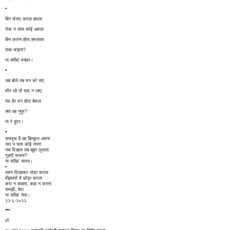
•
बिन चेताए करता हमला
रोक न पाता कोई अमला
बिन कारण होता हमलावर
पाक-चाइना?
ना सखि! मच्छर।
•
जब बोले तब मन को भाए
मौन रहे तो याद न जाए
पंथ हेर मन होता बेकल
क्या वह नूपुर?
ना रे हूटर।
•
सचमुच है वह बिल्कुल अपना
नाप न पाता कोई नपना
जब दिखता तब बहुत लुभाता
गुइयाँ सजना?
ना सखि! सपना।
•
स्वप्न दिखाकर तोड़ा करता
मँझधारों में छोड़ा करता
करा न कहता, कहा न करता
समझी, बेटा
ना सखि! नेता।
२२-६-२०२२
•••
ॐ