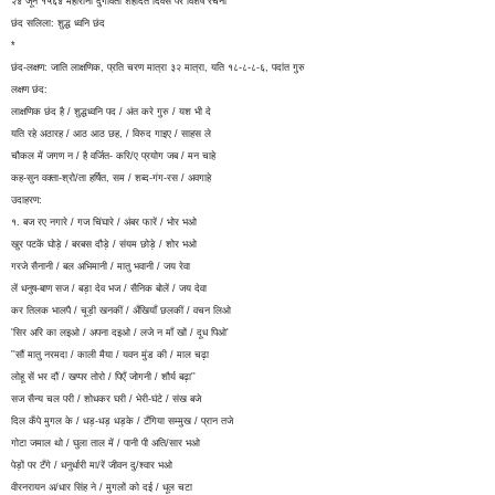
२४ जून १५६४ महारानी दुर्गावती शहादत दिवस पर विशेष रचना
छंद सलिला: ​​​शुद्ध ध्वनि छंद
*
छंद-लक्षण: जाति लाक्षणिक, प्रति चरण मात्रा ३२ मात्रा, यति १८-८-८-६, पदांत गुरु
लक्षण छंद:
लाक्षणिक छंद है / शुद्धध्वनि पद / अंत करे गुरु / यश भी दे
यति रहे अठारह / आठ आठ छह, / विरुद गाइए / साहस ले
चौकल में जगण न / है वर्जित- करि/ए प्रयोग जब / मन चाहे
कह-सुन वक्ता-श्रो/ता हर्षित, सम / शब्द-गंग-रस / अवगाहे
उदाहरण:
१. बज रए नगारे / गज चिंघारे / अंबर फारें / भोर भओ
खुर पटकें घोड़े / बरबस दौड़े / संयम छोड़े / शोर भओ
गरजे सैनानी / बल अभिमानी / मातु भवानी / जय रेवा
लें धनुष-बाण सज / बड़ा देव भज / सैनिक बोलें / जय देवा
कर तिलक भालपै / चूड़ी खनकीं / अँखियाँ छलकीं / वचन लिओ
'सिर अरि का लइओ / अपना दइओ / लजे न माँ खों / दूध पिओ'
''सौं मातु नरमदा / काली मैया / यवन मुंड की / माल चढ़ा
लोहू सें भर दौं / खप्पर तोरो / पिएँ जोगनी / शौर्य बढ़ा''
सज सैन्य चल परी / शोधकर घरी / भेरी-घंटे / संख बजे
दिल कँपे मुगल के / धड़-धड़ धड़के / टँगिया सम्मुख / प्रान तजे
गोटा जमाल थो / घुला ताल में / पानी पी अति/सार भओ
पेड़ों पर टँगे / धनुर्धारी मा/रें जीवन दु/श्वार भओ
वीरनरायन अ/धार सिंह ने / मुगलों को दई / धूल चटा