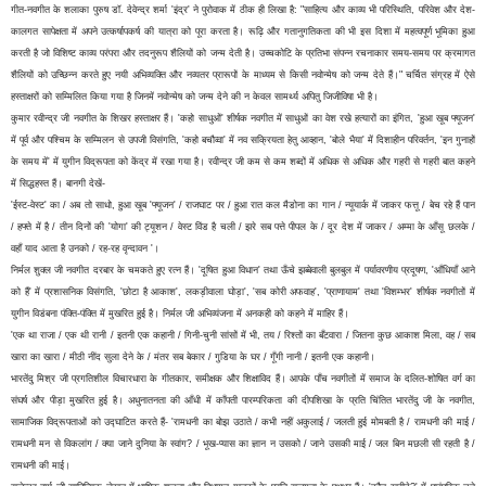
गीत-नवगीत के शलाका पुरुष डॉ. देवेन्द्र शर्मा 'इंद्र' ने पुरोवाक में ठीक ही लिखा है: "साहित्य और काव्य भी परिस्थिति, परिवेश और देश-
कालगत सापेक्षता में अपने उत्कर्षापकर्ष की यात्रा को पूरा करता है। रूढ़ि और गतानुगतिकता की भी इस दिशा में महत्वपूर्ण भूमिका हुआ
करती है जो विशिष्ट काव्य परंपरा और तदनुरूप शैलियों को जन्म देती है। उच्चकोटि के प्रतिभा संपन्न रचनाकार समय-समय पर क्रमागत
शैलियों को उच्छिन्न करते हुए नयी अभिव्यक्ति और नव्यतर प्रारूपों के माध्यम से किसी नवोन्मेष को जन्म देते हैं।" चर्चित संग्रह में ऐसे
हस्ताक्षरों को सम्मिलित किया गया है जिनमें नवोन्मेष को जन्म देने की न केवल सामर्थ्य अपितु जिजीविषा भी है।
कुमार रवीन्द्र जी नवगीत के शिखर हस्ताक्षर हैं। 'कहो साधुओं' शीर्षक नवगीत में साधुओं का वेश रखे हत्यारों का इंगित, 'हुआ खूब फ्यूजन'
में पूर्व और पश्चिम के सम्मिलन से उपजी विसंगति, 'कहो बचौव्वा' में नव सक्रियता हेतु आव्हान, 'बोले भैया' में दिशाहीन परिवर्तन, 'इन गुनाहों
के समय में' में युगीन विद्रूपता को केंद्र में रखा गया है। रवीन्द्र जी कम से कम शब्दों में अधिक से अधिक और गहरी से गहरी बात कहने
में सिद्धहस्त हैं। बानगी देखें-
'ईस्ट-वेस्ट' का / अब तो साधो, हुआ खूब 'फ्यूजन' / राजघाट पर / हुआ रात कल मैडोना का गान / न्यूयार्क में जाकर फत्तू / बेच रहे हैं पान
/ हफ्ते में है / तीन दिनों की 'योगा' की ट्यूशन / वेस्ट विंड है चली / झरे सब पत्ते पीपल के / दूर देश में जाकर / अम्मा के आँसू छलके /
वहाँ याद आता है उनको / रह-रह वृन्दावन '।
निर्मल शुक्ल जी नवगीत दरबार के चमकते हुए रत्न हैं। 'दूषित हुआ विधान' तथा ऊँचे झब्बेवाली बुलबुल में पर्यावरणीय प्रदूषण, 'आँधियाँ आने
को हैं' में प्रशासनिक विसंगति, 'छोटा है आकाश', लकड़ीवाला घोड़ा', 'सब कोरी अफवाह', 'प्राणायाम' तथा 'विशम्भर' शीर्षक नवगीतों में
युगीन विडंबना पंक्ति-पंक्ति में मुखरित हुई है। निर्मल जी अभिव्यंजना में अनकही को कहने में माहिर हैं।
'एक था राजा / एक थी रानी / इतनी एक कहानी / गिनी-चुनी सांसों में भी, तय / रिश्तों का बँटवारा / जितना कुछ आकाश मिला, वह / सब
खारा का खारा / मीठी नींद सुला देने के / मंतर सब बेकार / गुडिया के घर / गूँगी नानी / इतनी एक कहानी।
भारतेंदु मिश्र जी प्रगतिशील विचारधारा के गीतकार, समीक्षक और शिक्षाविद हैं। आपके पाँच नवगीतों में समाज के दलित-शोषित वर्ग का
संघर्ष और पीड़ा मुखरित हुई है। अधुनातनता की आँधी में काँपती पारम्परिकता की दीपशिखा के प्रति चिंतित भारतेंदु जी के नवगीत,
सामाजिक विद्रूपताओं को उद्घाटित करते हैं- 'रामधनी का बोझ उठाते / कभी नहीं अकुलाई / जलती हुई मोमबती है / रामधनी की माई /
रामधनी मन से विकलांग / क्या जाने दुनिया के स्वांग? / भूख-प्यास का ज्ञान न उसको / जाने उसकी माई / जल बिन मछली सी रहती है /
रामधनी की माई।