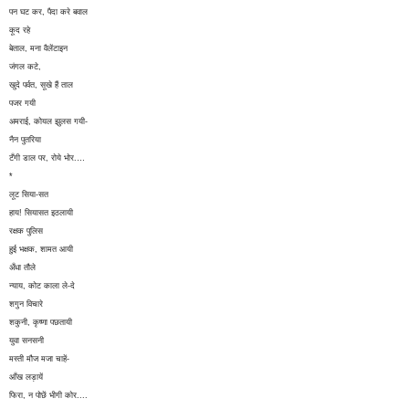
पन घट कर, पैदा करे बवाल
कूद रहे
बेताल, मना वैलेंटाइन
जंगल कटे,
खुदे पर्वत, सूखे हैं ताल
पजर गयी
अमराई, कोयल झुलस गयी-
नैन पुतरिया
टँगी डाल पर, रोये भोर.…
*
लूट सिया-सत
हाय! सियासत इठलायी
रक्षक पुलिस
हुई भक्षक, शामत आयी
अँधा तौले
न्याय, कोट काला ले-दे
शगुन विचारे
शकुनी, कृष्णा पछतायी
युवा सनसनी
मस्ती मौज मजा चाहें-
आँख लड़ायें
फिरा, न पोछें भीगी कोर....