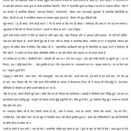
राजेन्द्र वर्मा जी साहित्यिक लेखन में भाषिक शुद्धता और विधागत मानकों के प्रति सजगता के पक्षधर हैं। 'कौन खरीदे?' में पारंपरिक चने
पर हावी होते पाश्चात्य फास्ट फ़ूड से उपजी सामाजिक विसंगति, 'मीना' में श्रमजीवी युवती का विवाह न हो पाने से संत्रस्त परिवार, 'पर्वत ने
धरा संन्यास' में सामाजिक बिखराव, 'अगरासन निकला', 'सत्यनरायन', 'बैताल' तथा 'कागजवाले घुड़सवार' में सामाजिक विसंगतियों का
संकेत, दिल्ली का ढब' में राजनैतिक पाखण्ड पर सशक्त प्रहार दृष्टव्य है। 'बैताल' की कुछ पंक्तियाँ देखें-
'बूढ़े बरगद! / तू ही बतला, कैसे बदलूँ चाल? / मेरे ही कन्धों पर बैठा मेरा ही बेताल / स्वर्णछत्र की छाया में पल रहा मान-सम्मान /
अमृतपात्र में विष पीने का मिलता है वरदान / प्रश्नों के पौरुष के आगे / उत्तर हैं बेहाल'
'कुटी चली परदेश कमाने' में गाँवों का सहारों के प्रति बढ़ता मोह, 'खड़े नियामक मौन' में असफल होती व्यवस्था, 'दो रोटी की खातिर',
'पंख कटे पंछी निकले हैं', 'काली बिल्ली ढूँढ रही है' तथा 'सोने के पिंजड़े' में सामाजिक वैषम्य, 'पराजित हो गए' में प्राकृतिक सौन्दर्य और
अनुराग को शब्दित किया है शीलेंद्र सिंह चौहान जी ने। प्रशासनिक पदाधिकारी होते हुए भी विसंगतियों पर प्रहार करने में शीलेन्द्र जी
पीछे नहीं हैं। वे नवगीत को केवल वैषम्य अभिव्यक्ति सीमित न रख प्रेम-सौंदर्य और उल्लास का भी माध्यम बनाते हैं-
'लो पराजित हो गए फिर / कँपकँपाते दिन / ढोलकों की थाप पर / गाने लगा फागुन / बज उठी मंजीर-खँजरी पर सुहानी धुन / आ गए
मिरदंग, डफ / झाँझें बजाते दिन ... बोल मुखरित हो उठे / फिर नेह-सरगम के / कसमसाने लग गए / जड़बंध संयम के / आ गए फिर प्यार
का / मधुरस लुटाते दिन'
'मधुऋतु ने आँखें फेरी', 'समय सत्ता', 'मीठे ज्वालामुखी', 'कब तक और सहें', 'आओ प्यार करें, इस कोने से उस कोने तक', 'मेरे देश अब
तो जाग' तथा 'मिलता नहीं चैन' जैसे सरस गीतों-नवगीतों के माध्यम से कैलाशनाथ निगम जी ने संग्रह की शोभा-वृद्धि है। देश-काल-
परिस्थिति के परिवर्तन को इंगित करती पंक्तिओं का रस लें-
'पीछे से तो वार, सामने मिसरी घुले वचन / शीशे जैसे मन को मिलता बस पथरीलापन / सच्चाई में जीनेवाली प्रथा निषिद्ध हुई / पल-पल रूप
बदलनेवाली प्रथा प्रसिद्ध हुई / कानूनों की व्याख्या करती बुद्धि शकुनियों की / भीष्म हुए हैं मौन, लूट वैधानिक सिद्ध हुई / जनता का पांचाली
जैसा होता चीर हरण।'
डॉ. रामाश्रय सविता जी के गीत 'ज़िंदगी तलाश हो गई', 'अपने में पराजय, 'आज का आदमी, 'रौशनी और आदमी', 'एक बार फिर',
'परजीवी बेल', 'कई ज़ीवन' तथा 'गधे रहे झूम' में पारंपरिक कथ्य और शिल्प मुखरित हुआ है। समय और परिस्थितियों में बढ़ रही विसंगतियों
को इंगित किया है सविता जी ने-
'धरती के कोनों में आग लगी, / ताप रहे लोग / आत्मनिष्ठ व्यक्ति खड़े संशय के द्वार / कुंठा के पृष्ठ रहे जोरों से बाँच / उमस-घुटन के फेरे