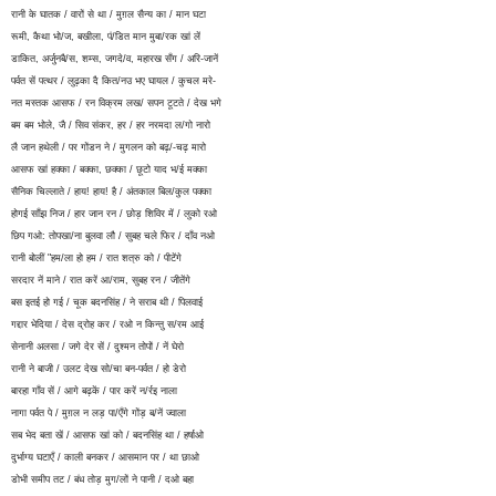
रानी के घातक / वारों से था / मुग़ल सैन्य का / मान घटा
रूमी, कैथा भो/ज, बखीला, पं/डित मान मुबा/रक खां लें
डाकित, अर्जुनबै/स, शम्स, जगदे/व, महारख सँग / अरि-जानें
पर्वत सें पत्थर / लुढ़का दै कित/नउ भए घायल / कुचल मरे-
नत मस्तक आसफ / रन विक्रम लख/ सपन टूटते / देख भगे
बम बम भोले, जै / सिव संकर, हर / हर नरमदा ल/गो नारो
लै जान हथेली / पर गोंडन ने / मुगलन को बढ़/-चढ़ मारो
आसफ खां हक्का / बक्का, छक्का / छूटो याद भ/ई मक्का
सैनिक चिल्लाते / हाय! हाय! है / अंतकाल बिल/कुल पक्का
होगई साँझ निज / हार जान रन / छोड़ शिविर में / लुको रओ
छिप गओ: तोपखा/ना बुलवा लौ / सुबह चले फिर / दाँव नओ
रानी बोलीं "हम/ला हो हम / रात शत्रु को / पीटेंगे
सरदार नें माने / रात करें आ/राम, सुबह रन / जीतेंगे
बस इतई हो गई / चूक बदनसिंह / ने सराब थी / पिलवाई
गद्दार भेदिया / देस द्रोह कर / रओ न किन्तु स/रम आई
सेनानी अलसा / जगे देर सें / दुश्मन तोपों / नें घेरो
रानी ने बाजी / उलट देख सो/चा बन-पर्वत / हो डेरो
बारहा गाँव सें / आगे बढ़कें / पार करें न/र्रइ नाला
नागा पर्वत पे / मुग़ल न लड़ पा/एँगे गोंड़ ब/नें ज्वाला
सब भेद बता खें / आसफ खां को / बदनसिंह था / हर्षाओ
दुर्भाग्य घटाएँ / काली बनकर / आसमान पर / था छाओ
डोभी समीप तट / बंध तोड़ मुग/लों ने पानी / दओ बहा