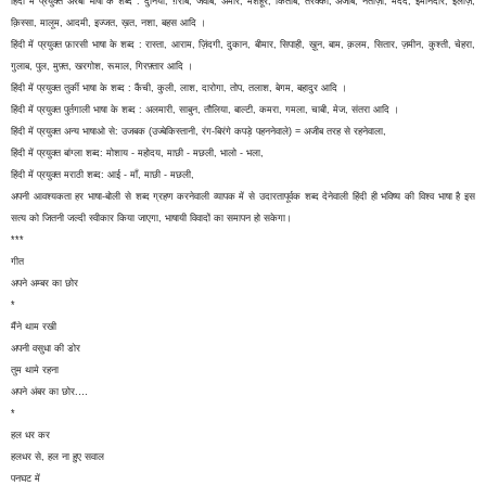
हिंदी में प्रयुक्त अरबी भाषा के शब्द : दुनिया, ग़रीब, जवाब, अमीर, मशहूर, किताब, तरक्की, अजीब, नतीज़ा, मदद, ईमानदार, इलाज़,
क़िस्सा, मालूम, आदमी, इज्जत, ख़त, नशा, बहस आदि ।
हिंदी में प्रयुक्त फ़ारसी भाषा के शब्द : रास्ता, आराम, ज़िंदगी, दुकान, बीमार, सिपाही, ख़ून, बाम, क़लम, सितार, ज़मीन, कुश्ती, चेहरा,
गुलाब, पुल, मुफ़्त, खरगोश, रूमाल, गिरफ़्तार आदि ।
हिंदी में प्रयुक्त तुर्की भाषा के शब्द : कैंची, कुली, लाश, दारोगा, तोप, तलाश, बेगम, बहादुर आदि ।
हिंदी में प्रयुक्त पुर्तगाली भाषा के शब्द : अलमारी, साबुन, तौलिया, बाल्टी, कमरा, गमला, चाबी, मेज, संतरा आदि ।
हिंदी में प्रयुक्त अन्य भाषाओ से: उजबक (उज्बेकिस्तानी, रंग-बिरंगे कपड़े पहननेवाले) = अजीब तरह से रहनेवाला,
हिंदी में प्रयुक्त बांग्ला शब्द: मोशाय - महोदय, माछी - मछली, भालो - भला,
हिंदी में प्रयुक्त मराठी शब्द: आई - माँ, माछी - मछली,
अपनी आवश्यकता हर भाषा-बोली से शब्द ग्रहण करनेवाली व्यापक में से उदारतापूर्वक शब्द देनेवाली हिंदी ही भविष्य की विश्व भाषा है इस
सत्य को जितनी जल्दी स्वीकार किया जाएगा, भाषायी विवादों का समापन हो सकेगा।
***
गीत
अपने अम्बर का छोर
*
मैंने थाम रखी
अपनी वसुधा की डोर
तुम थामे रहना
अपने अंबर का छोर.…
*
हल धर कर
हलधर से, हल ना हुए सवाल
पनघट में