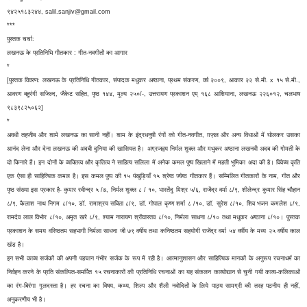
९४२५१८३२४४, salil.sanjiv@gmail.com
***
पुस्तक चर्चा:
लखनऊ के प्रतिनिधि गीतकार : गीत-नवगीतों का आगार
*
[पुस्तक विवरण: लखनऊ के प्रतिनिधि गीतकार, संपादक मधुकर अष्ठाना, प्रथम संकरण, वर्ष २००९, आकार २२ से.मी. x १५ से.मी.,
आवरण बहुरंगी सजिल्द, जैकेट सहित, पृष्ठ १४४, मूल्य २५०/-, उत्तरायण प्रकाशन एम् १६८ आशियाना, लखनऊ २२६०१२, चलभाष
९८३९८२५०६२]
*
अवधी तहजीब और शामे लखनऊ का सानी नहीं। शाम के इंद्रधनुषी रंगों को गीत-नवगीत, ग़ज़ल और अन्य विधाओं में घोलकर उसका
आनंद लेना और देना लखनऊ की अदबी दुनिया की खासियत है। अग्रजद्वय निर्मल शुक्ल और मधुकर अष्ठाना लखनवी अदब की गोमती के
दो किनारे हैं। इन दोनों के व्यक्तित्व और कृतित्व ने साहित्य सलिला में अनेक कमल पुष्प खिलाने में महती भूमिका अदा की है। विवेच्य कृति
एक ऐसा ही साहित्यिक कमल है। इस कमल पुष्प की १५ पंखुड़ियाँ १५ श्रेष्ठ ज्येष्ठ गीतकार हैं। सम्मिलित गीतकारों के नाम, गीत और
पृष्ठ संख्या इस प्रकार है- कुमार रवीन्द्र ५ /७, निर्मल शुक्ल ८ / १०, भारतेंदु मिश्र ५/६, राजेंद्र वर्मा ८/९, शीलेन्द्र कुमार सिंह चौहान
८/९, कैलाश नाथ निगम ८/१०, डॉ. रामाश्रय सविता ८/९, डॉ. गोपाल कृष्ण शर्मा ८ /१०, डॉ. सुरेश ८/१०, शिव भजन कमलेश ८/९,
रामदेव लाल विभोर ८/१०, अमृत खरे ८/९, श्याम नारायण श्रीवास्तव ८/१०, निर्मला साधना ८/१० तथा मधुकर अष्ठाना ८/१०। पुस्तक
प्रकाशन के समय वरिष्ठतम सहभागी निर्मला साधना जी ७९ वर्षीय तथा कनिष्ठतम सहयोगी राजेंद्र वर्मा ५४ वर्षीय के मध्य २५ वर्षीय काल
खंड है।
इन सभी काव्य सर्जकों की अपनी पहचान गंभीर सर्जक के रूप में रही है। आत्मानुशासन और साहित्यिक मानकों के अनुरूप रचनाधर्म का
निर्वहन करने के प्रति संकल्पित-समर्पित १५ रचनाकारों की प्रतिनिधि रचनाओं का यह संकलन काव्योद्यान से चुनी गयी काव्य-कलिकाओं
का रंग-बिरंगा गुलदस्ता है। हर रचना का विषय, कथ्य, शिल्प और शैली नवोदितों के लिये पाठ्य सामग्री की तरह पठनीय ही नहीं,
अनुकरणीय भी है।