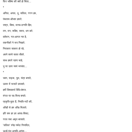
फिर भविष्य की क्यों हो चिंता...
*
अनिल, अनल, भू, सलिल, गगन हम,
पंचतत्व औजार हमारे.
राष्ट्र, विश्व, मानव-उन्नति हित,
तन, मन, शक्ति, समय, धन वारे.
वर्तमान, गत-आगत नत है,
तकनीकों ने रूप निखारे.
निराकार साकार हो रहे,
अपने सपने सतत सँवारे.
साथ हमारे रहना चाहे,
भू पर उतर स्वयं भगवंता...
*
भवन, सड़क, पुल, यंत्र बनाते,
ऊसर में फसलें उपजाते.
हमीं विश्वकर्मा विधि-वंशज.
मंगल पर पद-चिन्ह बनाते.
प्रकृति-पुत्र हैं, नियति-नटी की,
आँखों से हम आँख मिलाते.
हरि सम हर हर आपद-विपदा,
गरल पचा अमृत बरसाते.
'सलिल' स्नेह नर्मदा निनादित,
ऊर्जा-पुंज अनादि-अनंता...