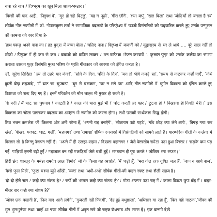
नचा रहे नाच / दिग्भ्रम का खूब मिला अक्षय-भण्डार।'
'किसी की याद आई', 'पितृपक्ष में', 'दूर ही रहो मिट्ठू', 'यह न पूछो', 'गीत छौने', 'क्षमा बापू', 'खत मिला' तथा 'जोड़ियाँ तो बनाता है रब'
शीर्षक गीत-नवगीतों में डॉ. गोपालकृष्ण शर्मा ने सामाजिक बदलावों के परिप्रेक्ष्य में उपजी विसंगतियों को उद्घाटित करते हुए उनके उन्मूलन
की कामना को स्वर दिया है-
'हाथ पकड़ अपने पापा का / हठ मुद्रा में बच्चा बोला / चलिए पापा / पितृपक्ष में बाबाजी को / वृद्धाश्रम से घर ले आयें .... पूरे साल नहीं तो
छोड़ो / पितृपक्ष में ही कम से कम / बाबाजी को वापिस लाकर / मन-माफिक भोजन करवायें '. कृतघ्न पुत्र को उसके कर्तव्य का स्मरण
कराता उसका पुत्र विसंगति मुक्त भविष्य के प्रति गीतकार की आस्था को इंगित करता है।
डॉ. सुरेश लिखित ' हम तो ठहरे यार बंजारे', 'सोने के दिन, चाँदी के दिन', 'मन तो भीगे कपड़े सा', 'समय से कटकर कहाँ जाएँ', 'कंधे
कुली बोझ शहजादे', 'मैं घाट सा चुपचाप', 'दूर से चलकर', 'घर न लगे घर' आदि गीत-नवगीतों में युगीन विषमता को इंगित करते हुए
विवशता को शब्द दिए गए हैं। इनमें परिवर्तन की मौन चाहत भी मुखर हो सकी है।
'वो नदी / मैं घाट सा चुपचाप / काटती है / काल की धारा मुझे भी / चोट करती हर पहर / टूटना ही / बिखरना ही नियति मेरी।' इस
विवशता का चोला उतारकर बदलाव का आव्हान भी नवगीत को करना होगा। तभी उसकी सार्थकता सिद्ध होगी।
शिव भजन कमलेश जी 'कितना और अभी सोना हैँ, 'अपनी राह बनाऐंगे', 'सीताराम पढ़ो पट्टे', 'गाँव छोड़ क्या लेने आये', 'बिगड़ गया सब
खेल', 'पोखर, पनघट, घाट, गली', 'महानगर' तथा 'तमाशा' शीर्षक रचनाओं में विसंगतियों को सामने लाते हैं। पारम्परिक गीतों के कलेवर में
विस्तार तो है किन्तु पैनापन नहीं है। 'अपने में ही उलझा-सहमा / दिखता महानगर / जैसे बेतरतीब समेटा पड़ा हुआ बिस्तर / सड़कें कम पड़
गईं, गाड़ियाँ इतनी बढ़ी हुईं / महाजाल बन रहीं मकड़ियाँ जैसे चढ़ी हुईं / भाग्यवान ही पूरा करते / जोखिम भरा सफ़र।'
हिंदी छंद शास्त्र के मर्मज्ञ रामदेव लाल 'विभोर' जी के 'कैसा यह अवरोह', 'मैं घड़ी हूँ', 'भरा कंठ तक दूषित जल है', 'बाज न आये बाज',
'कैसे फूल मिले', 'फूटा चश्मा बूढ़ी आँखें', 'वक्त' तथा 'अभी-अभी' शीर्षक गीतों-की कहन स्पष्ट तथा शैली सहज है।
'दो-दो होते चार / कहो क्या संशय है? / सर्पों की भरमार कहो क्या संशय है? / मोटा अजगर पड़ा राह में / काला विषधर छुपा बाँह में / बाहर-
भीतर वार कहो क्या संशय है?'
'जीवन एक कहानी है', 'फिर याद आने लगेंगे', 'गुजरती रही जिंदगी', 'देह हुई मधुशाला', 'अभिसार गा रहा हूँ', 'फिर वही नाटक','जीवन की
भूल भूलभुलैया' तथा 'कहाँ आ गया' शीर्षक गीतों में अमृत खरे जी सहज बोधगम्य और सरस हैं। एक बानगी देखें-