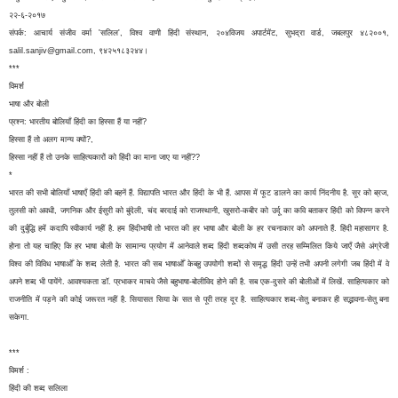
२२-६-२०१७
संपर्क: आचार्य संजीव वर्मा 'सलिल', विश्व वाणी हिंदी संस्थान, २०४विजय अपार्टमेंट, सुभद्रा वार्ड, जबलपुर ४८२००१,
salil.sanjiv@gmail.com, ९४२५१८३२४४।
***
विमर्श
भाषा और बोली
प्रश्न: भारतीय बोलियाँ हिंदी का हिस्सा हैं या नहीं?
हिस्सा हैं तो अलग मान्य क्यों?,
हिस्सा नहीं हैं तो उनके साहित्यकारों को हिंदी का माना जाए या नहीं??
*
भारत की सभी बोलियाँ भाषाएँ हिंदी की बहनें हैं. विद्यापति भारत और हिंदी के भी हैं. आपस में फूट डालने का कार्य निंदनीय है. सूर को ब्रज,
तुलसी को अवधी, जगनिक और ईसुरी को बुंदेली, चंद बरदाई को राजस्थानी, खुसरो-कबीर को उर्दू का कवि बताकर हिंदी को विपन्न करने
की दुर्बुद्धि हमें कदापि स्वीकार्य नहीं है. हम हिंदीभाषी तो भारत की हर भाषा और बोली के हर रचनाकार को अपनाते हैं. हिंदी महासागर है.
होना तो यह चाहिए कि हर भाषा बोली के सामान्य प्रयोग में आनेवाले शब्द हिंदी शब्दकोष में उसी तरह सम्मिलित किये जाएँ जैसे अंग्रेजी
विश्व की विविध भाषाओँ के शब्द लेती है. भारत की सब भाषाओँ केबहु उपयोगी शब्दों से समृद्ध हिंदी उन्हें तभी अपनी लगेगी जब हिंदी में वे
अपने शब्द भी पायेंगे. आवश्यकता डॉ. प्रभाकर माचवे जैसे बहुभाषा-बोलीविद होने की है. सब एक-दुसरे की बोलीओं में लिखें. साहित्यकार को
राजनीति में पड़ने की कोई जरूरत नहीं है. सियासत सिया के सत से पूरी तरह दूर है. साहित्यकार शब्द-सेतु बनाकर ही सद्भावना-सेतु बना
सकेगा.
***
विमर्श :
हिंदी की शब्द सलिला