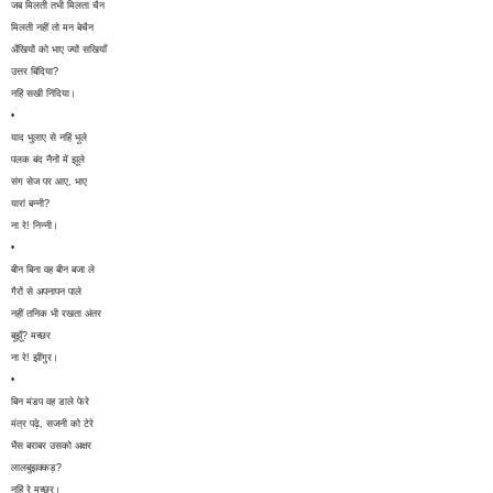
जब मिलती तभी मिलता चैन
मिलती नहीं तो मन बेचैन
अँखियों को भाए ज्यों सखियाँ
उत्तर बिंदिया?
नहिं सखी निंदिया।
•
याद भुलाए से नहिं भूले
पलक बंद नैनों में झूले
संग सेज पर आए, भाए
यारां बन्नी?
ना रे! निन्नी।
•
बीन बिना वह बीन बजा ले
गैरों से अपनापन पाले
नहीं तनिक भी रखता अंतर
बूझूँ? मच्छर
ना रे! झींगुर।
•
बिन मंडप वह डाले फेरे
मंत्र पढ़े, सजनी को टेरे
भैंस बराबर उसको अक्षर
लालबुझक्कड़?
नहिं रे मच्छर।