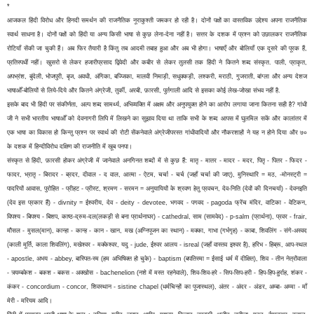
*
आजकल हिंदी विरोध और हिनदी समर्थन की राजनैतिक नूराकुश्ती जमकर हो रही है। दोनों पक्षों का वास्तविक उद्देश्य अपना राजनैतिक
स्वार्थ साधना है। दोनों पक्षों को हिंदी या अन्य किसी भाषा से कुछ लेना-देना नहीं है। सत्तर के दशक में प्रश्न को उछालकर राजनैतिक
रोटियाँ सेंकी जा चुकी हैं। अब फिर तैयारी है किंतु तब आदमी तबाह हुआ और अब भी होगा। भाषाएँ और बोलियाँ एक दूसरे की पूरक हैं,
प्रतिस्पर्धी नहीं। खुसरो से लेकर हजारीप्रसाद द्विवेदी और कबीर से लेकर तुलसी तक हिंदी ने कितने शब्द संस्कृत. पाली, प्राकृत,
अपभ्रंश, बुंदेली, भोजपुरी, बृज, अवधी, अंगिका, बज्जिका, मालवी निमाड़ी, सधुक्कड़ी, लश्करी, मराठी, गुजराती, बांग्ला और अन्य देशज
भाषाओँ-बोलियों से लिये-दिये और कितने अंग्रेजी, तुर्की, अरबी, फ़ारसी, पुर्तगाली आदि से इसका कोई लेख-जोखा संभव नहीं है.
इसके बाद भी हिंदी पर संकीर्णता, अल्प शब्द सामर्थ्य, अभिव्यक्ति में अक्षम और अनुपयुक्त होने का आरोप लगाया जाना कितना सही है? गांधी
जी ने सभी भारतीय भाषाओँ को देवनागरी लिपि में लिखने का सुझाव दिया था ताकि सभी के शब्द आपस में घुलमिल सकें और कालांतर में
एक भाषा का विकास हो किन्तु प्रश्न पर स्वार्थ की रोटी सेंकनेवाले अंग्रेजीपरस्त गांधीवादियों और नौकरशाहों ने यह न होने दिया और ७०
के दशक में हिन्दीविरोध दक्षिण की राजनीति में खूब पनपा।
संस्कृत से हिंदी, फ़ारसी होकर अंग्रेजी में जानेवाले अनगिनत शब्दों में से कुछ हैं: मातृ - मातर - मादर - मदर, पितृ - पितर - फिदर -
फादर, भ्रातृ - बिरादर - ब्रदर, दीवाल - द वाल, आत्मा - ऐटम, चर्चा - चर्च (जहाँ चर्चा की जाए), मुनिस्थारि = मठ, -मोनस्ट्री =
पादरियों आवास, पुरोहित - प्रीहट - प्रीस्ट, श्रमण - सरमन = अनुयायियों के श्रवण हेतु प्रवचन, देव-निति (देवों की दिनचर्या) - देवनइति
(देव इस प्रकार हैं) - divnity = ईश्वरीय, देव - deity - devotee, भगवद - पगवद - pagoda फ्रेंच मंदिर, वाटिका - वेटिकन,
विपश्य - बिपश्य - बिशप, काष्ठ-द्रुम-दल(लकड़ी से बना प्रार्थनाघर) - cathedral, साम (सामवेद) - p-salm (प्रार्थना), प्रवर - frair,
मौसल - मुसल(मान), कान्हा - कान्ह - कान - खान, मख (अग्निपूजन का स्थान) - मक्का, गाभा (गर्भगृह) - काबा, शिवलिंग - संगे-अस्वद
(काली मूर्ति, काला शिवलिंग), मखेश्वर - मक्केश्वर, यदु - jude, ईश्वर आलय - isreal (जहाँ वास्तव इश्वर है), हरिभ - हिब्रू, आप-स्थल
- apostle, अभय - abbey, बास्पित-स्म (हम अभिषिक्त हो चुके) - baptism (बपतिस्मा = ईसाई धर्म में दीक्षित), शिव - तीन नेत्रोंवाला
- त्र्यम्बकेश - बकश - बकस - अक्खोस - bachenelion (नशे में मस्त रहनेवाले), शिव-शिव-हरे - सिप-सिप-हरी - हिप-हिप-हुर्राह, शंकर -
कंकर - concordium - concor, शिवस्थान - sistine chapel (धर्मचिन्हों का पूजास्थल), अंतर - अंदर - अंडर, अम्बा- अम्मा - माँ
मेरी - मरियम आदि।