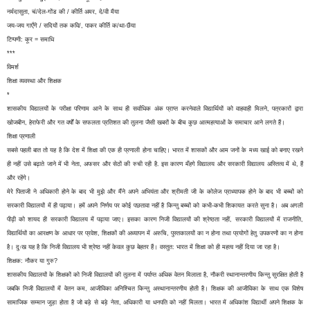
नर्मदासुता, चं/देल-गोंड की / कीर्ति अमर, दे/वी मैया
जय-जय गाएँगे / सदियों तक कवि/, पाकर कीर्ति क/था-छैंया
टिप्पणी: कूर = समाधि
***
विमर्श
शिक्षा व्यवस्था और शिक्षक
*
शासकीय विद्यालयों के परीक्षा परिणाम आने के साथ ही सर्वाधिक अंक प्राप्त करनेवाले विद्यार्थियों को वाहवाही मिलने, पत्रकारों द्वारा
खोजबीन, हेराफेरी और गत वर्षों के सफलता प्रतिशत की तुलना जैसी खबरों के बीच कुछ आत्महत्याओं के समाचार आने लगते हैं।
शिक्षा प्रणाली
सबसे पहली बात तो यह है कि देश में शिक्षा की एक ही प्रणाली होना चाहिए। भारत में शासकों और आम जनों के मध्य खाई को बनाए रखने
ही नहीं उसे बढ़ाते जाने में भी नेता, अफसर और सेठों की रुची रही है. इस कारण मँहगे विद्यालय और सरकारी विद्यालय अस्तित्व में थे, हैं
और रहेंगे।
मेरे पिताजी ने अधिकारी होने के बाद भी मुझे और मैंने अपने अभियंता और श्रीमती जी के कोलेज प्राध्यापक होने के बाद भी बच्चों को
सरकारी विद्यालयों में ही पढ़ाया। हमें अपने निर्णय पर कोई पछतावा नहीं है किन्तु बच्चों को कभी-कभी शिकायत करते सुना है। अब अगली
पीढ़ी को शायद ही सरकारी विद्यालय में पढ़ाया जाए। इसका कारण निजी विद्यालयों की श्रेष्ठता नहीं, सरकारी विद्यालयों में राजनीति,
विद्यार्थियों का आरक्षण के आधार पर प्रवेश, शिक्षकों की अध्यापन में अरुचि, पुस्तकालयों का न होना तथा प्रयोगों हेतु उपकरणों का न होना
है। दुःख यह है कि निजी विद्यालय भी श्रेष्ठ नहीं केवल कुछ बेहतर हैं। वस्तुत: भारत में शिक्षा को ही महत्व नहीं दिया जा रहा है।
शिक्षक: नौकर या गुरु?
शासकीय विद्यालयों के शिक्षकों को निजी विद्यालयों की तुलना में पर्याप्त अधिक वेतन मिलाता है, नौकरी स्थानान्तरणीय किन्तु सुरक्षित होती है
जबकि निजी विद्यालयों में वेतन कम, आजीविका अनिश्चित किन्तु अस्थानान्तरणीय होती है। शिक्षक की आजीविका के साथ एक विशेष
सामाजिक सम्मान जुड़ा होता है जो बड़े से बड़े नेता, अधिकारी या धनपति को नहीं मिलता। भारत में अधिकांश विद्यार्थी अपने शिक्षक के