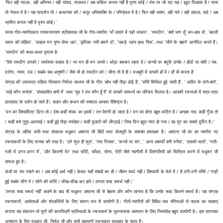
'फिर वही नाटक, वही अभिनय / वही संवाद, सजधज / अब चकित करता नहीं है दृश्य कोई / मंच पर जो घट रहा / झूठा दिखावा है / सत्य
तो नेपथ्य में है / यह प्रदर्शन तो / कथानक की / चतुर अभिव्यक्ति के / परिप्रेक्ष्य में है / फिर वही भाषण, वही नारे / वही अंदाज़, वादे / अब
भ्रमित करता नहीं है दृश्य कोई।'
सरस गीत-नवगीतकार श्यामनारायण श्रीवास्तव जी के गीत-नवगीत 'माँ उसारे में पड़ी लाचार', 'रामदीन', 'क्यों भाग लूँ धन-धाम से', 'बदली
समय की संहिता', 'चाहता मन पुण्य तोया धार', 'द्वारिका नयी बसने दो', 'पकड़े रहना हाथ पिया', तथा 'जीने के बहाने' आनंदित करते हैं।
'रामदीन' की व्यथा-कथा दृष्टव्य है-
''वैसे रामदीन उनको / परमेश्वर कहता है / पर मन ही मन उनसे / थोड़ा बचकर रहता है / कन्धों पर बंदूकें उनके / होठों पर वंशी / पंच,
दरोगा, न्याय, दंड / सबके सब अनुषंगी / जैसे भी हो रामदीन को / जीना तो है ही / मजबूरी में उनकी हाँ में / हाँ भी करता है'
संग्रह की एकमात्र महिला गीतकार निर्मला साधना जी के गीत 'क्षोभ नहीं पीड़ा ढोई है', 'साँसें शिथिल हुई जाती हैं', ' अतीत के ताने-बाने',
'लाई कौन सन्देश', 'संख्यातीत क्षणों में' तथा 'पूछ रे मत कौन हूँ मैं' से उनकी सामर्थ्य का परिचय मिलता है। आपकी रचनाओं में यत्र-तत्र
छायावाद के दर्शन हो जाते हैं। कहन और कथन की स्पष्टता आपका वैशिष्ट्य है।
'मन का विश्वामित्र डिगा तो / दोष कहाँ संयम का इसमें / तन वैरागी हो जाता है / मन का होना बहुत कठिन है / अनहद नाद कहीं गूँजा तो
/ कहीं बजे नूपुर-अलसाई / कहीं हुई पीड़ा मर्माहत / कहीं फुहारों की अँगड़ाई / जिस दिन झूठा प्यार हो गया / वह युग का सबसे दुर्दिन है।'
संग्रह के अंतिम कवि तथा संपादक मधुकर अष्ठाना जी हिंदी तथा भोजपुरी के सशक्त हस्ताक्षर हैं। अष्ठाना जी का हर नवगीत नए
रचनाकारों के लिए मानक की तरह है। 'उगे शूल ही शूल', 'नया निजाम', 'कन्धों पर सर', ' आज अशर्फी बनी रुपैया', 'उसकी चालें', 'गली-
गली में डगर-डगर में', 'और कितनी देर' तथा चाँदी, चाँवल, सोना, रोटी जैसे नवगीतों में विसंगतियों को चित्रित करने में मधुकर जी
सफल हुए हैं।
कंधों पर सर रखने का / अब कोई अर्थ नहीं / केवल यहाँ संबंधों का ही / जीवन व्यर्थ नहीं / विश्वासों के मेले में / हैं ठगी-ठगी साँसें / गाड़ी
हुई सबके सीने में / सोने की फाँसें / चीख-चीख कर हारे / लगता शब्द समर्थ नहीं।'
'लगता शब्द समर्थ नहीं' कहने के बाद भी मधुकर अष्ठाना जी से बेहतर और कौन जानता है कि उनके शब्द कितने समर्थ हैं। यह संग्रह
रचनाकारों, अध्येताओं और शोधार्थियों के लिए समान रूप से उपयोगी है। गीतों-नवगीतों की विविध भाव भंगिमाओं से पाठक का साक्षात्
कराता यह संकलन तो युगों की कारयित्री प्रतिभाओं के रचनाकर्म के तुलनात्मक अध्ययन के लिए निस्संदेह बहुत उपयोगी है। इस सारस्वत
अनुष्ठान के लिए मधुकर जी, निर्मल जी और सभी सहभागी रचनाकार साधुवाद के पात्र हैं।