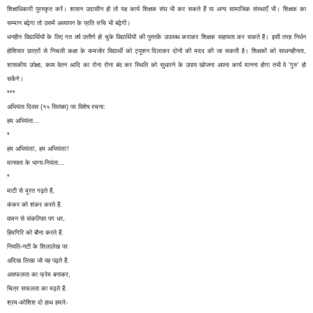
शिक्षाधिकारी पुरस्कृत करें। शासन उदासीन हो तो यह कार्य शिक्षक संघ भी कर सकते हैं या अन्य सामाजिक संस्थाएँ भी। शिक्षक का
सम्मान बढ़ेगा तो उसमें अध्यापन के प्रति रुचि भी बढ़ेगी।
धनहीन विद्यार्थियों के लिए गत वर्ष उत्तीर्ण हो चुके विद्यार्थियों की पुस्तकें उपलब्ध कराकर शिक्षक सहायता कर सकते हैं। इसी तरह निर्धन
होशियार छात्रों से निचली कक्षा के कमजोर विद्यार्थी को ट्यूशन दिलाकर दोनों की मदद की जा सकती है। शिक्षकों को साधनहीनता,
शासकीय उपेक्षा, काम वेतन आदि का रोना रोना बंद कर स्थिति को सुधारने के उपाय खोजना अपना कार्य मानना होगा तभी वे 'गुरु' हो
सकेंगे।
***
अभियंता दिवस (१५ सितंबर) पर विशेष रचना:
हम अभियंता...
*
हम अभियंता!, हम अभियंता!!
मानवता के भाग्य-नियंता...
*
माटी से मूरत गढ़ते हैं,
कंकर को शंकर करते हैं.
वामन से संकल्पित पग धर,
हिमगिरि को बौना करते हैं.
नियति-नटी के शिलालेख पर
अदिख लिखा जो वह पढ़ते हैं.
असफलता का फ्रेम बनाकर,
चित्र सफलता का मढ़ते हैं.
श्रम-कोशिश दो हाथ हमारे-