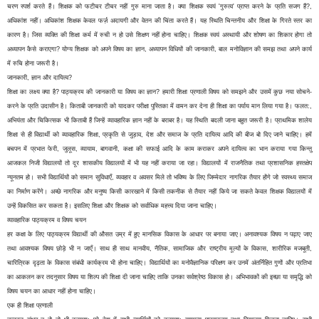
चरण स्पर्श करते हैं। शिक्षक को फटीचर टीचर नहीं गुरु माना जाता है। क्या शिक्षक स्वयं 'गुरुत्व' प्राप्त करने के प्रति सजग हैं?,
अधिकांश नहीं। अधिकांश शिक्षक केवल फर्ज़ अदायगी और वेतन की चिंता करते हैं। यह स्थिति चिन्तनीय और शिक्षा के गिरते स्तर का
कारण है। जिस व्यक्ति की शिक्षा कर्म में रुची न हो उसे शिक्षण नहीं होना चाहिए। शिक्षक स्वयं अस्थायी और शोषण का शिकार होगा तो
अध्यापन कैसे कराएगा? योग्य शिक्षक को अपने विषय का ज्ञान, अध्यापन विधियों की जानकारी, बाल मनोविज्ञान की समझ तथा अपने कार्य
में रुचि होना जरूरी है।
जानकारी, ज्ञान और दायित्व?
शिक्षा का लक्ष्य क्या है? पाठ्यक्रम की जानकारी या विषय का ज्ञान? हमारी शिक्षा प्रणाली विषय को समझने और उसमें कुछ नया सोचने-
करने के प्रति उदासीन है। किताबी जानकारी को यादकर परीक्षा पुस्तिका में वामन कर देना ही शिक्षा का पर्याय मान लिया गया है। फलत:,
अभियंता और चिकित्सक भी किताबी हैं जिन्हें व्यावहारिक ज्ञान नहीं के बराबर है। यह स्थिति बदली जाना बहुत जरूरी है। प्राथमिक शालेय
शिक्षा से ही विद्यार्थी को व्यावहारिक शिक्षा, प्रकृति से जुड़ाव, देश और समाज के प्रति दायित्व आदि की बीज बो दिए जाने चाहिए। हमें
बचपन में प्रभात फेरी, जुलूस, व्यायाम, बागवानी, कक्षा की सफाई आदि के काम कराकर अपने दायित्व का भान कराया गया किन्तु
आजकल निजी विद्यालयों तो दूर शासकीय विद्यालयों में भी यह नहीं कराया जा रहा। विद्यालयों में राजनैतिक तथा प्रशासनिक हस्तक्षेप
न्यूनतम हो। सभी विद्यार्थियों को समान सुविधाएँ, व्यवहार व अवसर मिले तो भविष्य के लिए जिम्मेदार नागरिक तैयार होंगे जो स्वस्थ्य समाज
का निर्माण करेंगे। अच्छे नागरिक और मनुष्य किसी कारखाने में किसी तकनीक से तैयार नहीं किये जा सकते केवल शिक्षक विद्यालयों में
उन्हें विकसित कर सकता है। इसलिए शिक्षा और शिक्षक को सर्वाधिक महत्त्व दिया जाना चाहिए।
व्यावहारिक पाठ्यक्रम व विषय चयन
हर कक्षा के लिए पाठ्यक्रम विद्यार्थी की औसत उम्र में हुए मानसिक विकास के आधार पर बनाया जाए। अनावश्यक विषय न पढ़ाए जाए
तथा आवश्यक विषय छोड़े भी न जाएँ। साथ ही साथ मानवीय, नैतिक, सामाजिक और राष्ट्रीय मूल्यों के विकास, शारीरिक मजबूती,
चारित्रिक दृढ़ता के विकास संबंधी कार्यक्रम भी होना चाहिए। विद्यार्थियों का मनोवैज्ञानिक परिक्षण कर उनमें अंतर्निहित गुणों और प्रतिभा
का आकलन कर तदनुसार विषय या शिल्प की शिक्षा दी जाना चाहिए ताकि उनका सर्वश्रेष्ठ विकास हो। अभिभावकों की इच्छा या समृद्धि को
विषय चयन का आधार नहीं होना चाहिए।
एक ही शिक्षा प्रणाली