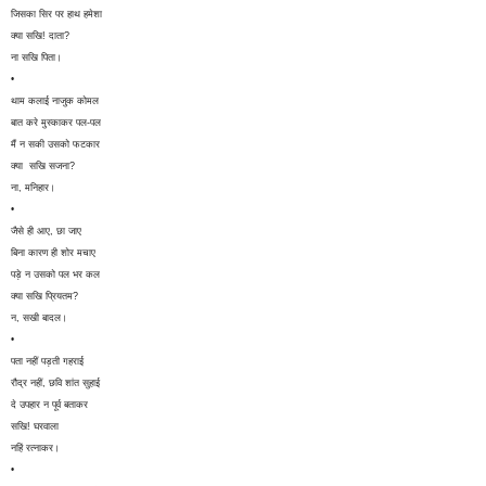
जिसका सिर पर हाथ हमेशा
क्या सखि! दाता?
ना सखि पिता।
•
थाम कलाई नाजुक कोमल
बात करे मुस्काकर पल-पल
मैं न सकी उसको फटकार
क्या सखि सजना?
ना, मनिहार।
•
जैसे ही आए, छा जाए
बिना कारण ही शोर मचाए
पड़े न उसको पल भर कल
क्या सखि प्रियतम?
न, सखी बादल।
•
पता नहीं पड़ती गहराई
रौद्र नहीं, छवि शांत सुहाई
दे उपहार न पूर्व बताकर
सखि! घरवाला
नहिं रत्नाकर।
•