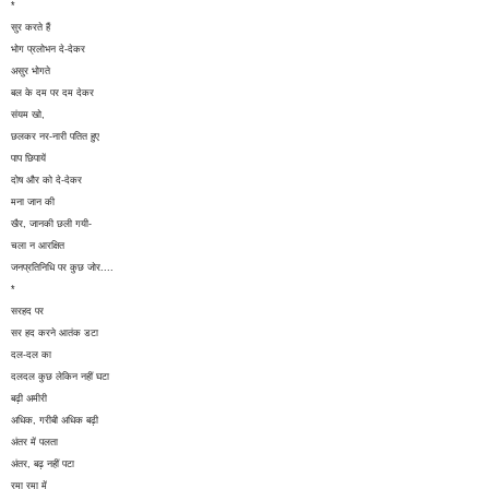
*
सुर करते हैं
भोग प्रलोभन दे-देकर
असुर भोगते
बल के दम पर दम देकर
संयम खो,
छलकर नर-नारी पतित हुए
पाप छिपायें
दोष और को दे-देकर
मना जान की
खैर, जानकी छली गयी-
चला न आरक्षित
जनप्रतिनिधि पर कुछ जोर....
*
सरहद पर
सर हद करने आतंक डटा
दल-दल का
दलदल कुछ लेकिन नहीं घटा
बढ़ी अमीरी
अधिक, गरीबी अधिक बढ़ी
अंतर में पलता
अंतर, बढ़ नहीं पटा
रमा रमा में