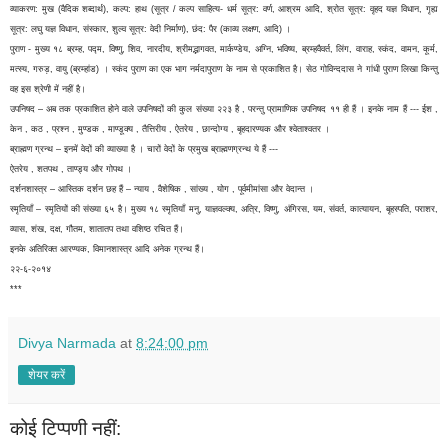
व्याकरण: मुख (वैदिक शब्दार्थ), कल्प: हाथ (सूत्र / कल्प साहित्य- धर्म सूत्र: वर्ण, आश्रम आदि, श्रोत सूत्र: वृहद यज्ञ विधान, गृह्य
सूत्र: लघु यज्ञ विधान, संस्कार, शुल्व सूत्र: वेदी निर्माण), छंद: पैर (काव्य लक्षण, आदि) ।
पुराण - मुख्य १८ ब्रम्ह, पद्म, विष्णु, शिव, नारदीय, श्रीमद्भागवत, मार्कण्डेय, अग्नि, भविष्य, ब्रम्हवैवर्त, लिंग, वाराह, स्कंद, वामन, कूर्म,
मत्स्य, गरुड़, वायु (ब्रम्हांड) । स्कंद पुराण का एक भाग नर्मदापुराण के नाम से प्रकाशित है। सेठ गोविन्ददास ने गांधी पुराण लिखा किन्तु
वह इस श्रेणी में नहीं है।
उपनिषद – अब तक प्रकाशित होने वाले उपनिषदों की कुल संख्या २२३ है , परन्तु प्रामाणिक उपनिषद ११ ही हैं । इनके नाम हैं --- ईश ,
केन , कठ , प्रश्न , मुण्डक , माण्डूक्य , तैत्तिरीय , ऐतरेय , छान्दोग्य , बृहदारण्यक और श्वेताश्वतर ।
ब्राह्मण ग्रन्थ – इनमें वेदों की व्याख्या है । चारों वेदों के प्रमुख ब्राह्मणग्रन्थ ये हैं ---
ऐतरेय , शतपथ , ताण्ड्य और गोपथ ।
दर्शनशास्त्र – आस्तिक दर्शन छह हैं – न्याय , वैशेषिक , सांख्य , योग , पूर्वमीमांसा और वेदान्त ।
स्मृतियाँ – स्मृतियों की संख्या ६५ है। मुख्य १८ स्मृतियाँ मनु, याज्ञवल्क्य, अत्रि, विष्णु, अंगिरस, यम, संवर्त, कात्यायन, बृहस्पति, पराशर,
व्यास, शंख, दक्ष, गौतम, शातातप तथा वशिष्ठ रचित हैं।
इनके अतिरिक्त आरण्यक, विमानशास्त्र आदि अनेक ग्रन्थ हैं।
२२-६-२०१४
***
Divya Narmada
at
8:24:00 pm
शेयर करें
कोई टिप्पणी नहीं: