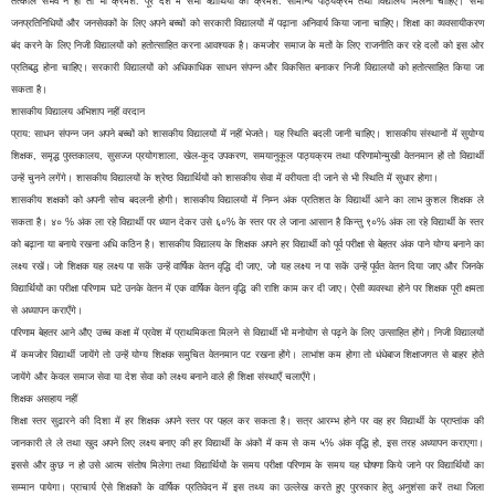
तत्काल संभव न हो तो भी क्रमश: पूरे देश में सभी व्द्यार्थियों को क्रमश: सामान्य पाठ्यक्रम तथा विद्यालय मिलना चाहिए। सभी
जनप्रतिनिधियों और जनसेवकों के लिए अपने बच्चों को सरकारी विद्यालयों में पढ़ाना अनिवार्य किया जाना चाहिए। शिक्षा का व्यवसायीकरण
बंद करने के लिए निजी विद्यालयों को हतोत्साहित करना आवश्यक है। कमजोर समाज के मतों के लिए राजनीति कर रहे दलों को इस ओर
प्रतिबद्ध होना चाहिए। सरकारी विद्यालयों को अधिकाधिक साधन संपन्न और विकसित बनाकर निजी विद्यालयों को हतोत्साहित किया जा
सकता है।
शासकीय विद्यालय अभिशाप नहीं वरदान
प्राय: साधन संपन्न जन अपने बच्चों को शासकीय विद्यालयों में नहीं भेजते। यह स्थिति बदली जानी चाहिए। शासकीय संस्थानों में सुयोग्य
शिक्षक, समृद्ध पुस्तकालय, सुसज्ज प्रयोगशाला, खेल-कूद उपकरण, समयानुकूल पाठ्यक्रम तथा परिणामोन्मुखी वेतनमान हों तो विद्यार्थी
उन्हें चुनने लगेंगे। शासकीय विद्यालयों के श्रेष्ठ विद्यार्थियों को शासकीय सेवा में वरीयता दी जाने से भी स्थिति में सुधार होगा।
शासकीय शक्षकों को अपनी सोच बदलनी होगी। शासकीय विद्यालयों में निम्न अंक प्रतिशत के विद्यार्थी आने का लाभ कुशल शिक्षक ले
सकता है। ४० % अंक ला रहे विद्यार्थी पर ध्यान देकर उसे ६०% के स्तर पर ले जाना आसान है किन्तु ९०% अंक ला रहे विद्यार्थी के स्तर
को बढ़ाना या बनाये रखना अधि कठिन है। शासकीय विद्यालय के शिक्षक अपने हर विद्यार्थी को पूर्व परीक्षा से बेहतर अंक पाने योग्य बनाने का
लक्ष्य रखें। जो शिक्षक यह लक्ष्य पा सकें उन्हें वार्षिक वेतन वृद्धि दी जाए, जो यह लक्ष्य न पा सकें उन्हें पूर्वत वेतन दिया जाए और जिनके
विद्यार्थियों का परीक्षा परिणाम घटे उनके वेतन में एक वार्षिक वेतन वृद्धि की राशि काम कर दी जाए। ऐसी व्यवस्था होने पर शिक्षक पूरी क्षमता
से अध्यापन कराएँगे।
परिणाम बेहतर आने औए उच्च कक्षा में प्रवेश में प्राथमिकता मिलने से विद्यार्थी भी मनोयोग से पढ़ने के लिए उत्साहित होंगे। निजी विद्यालयों
में कमजोर विद्यार्थी जायेंगे तो उन्हें योग्य शिक्षक समुचित वेतनमान पट रखना होंगे। लाभांश कम होगा तो धंधेबाज शिक्षाजगत से बाहर होते
जायेंगे और केवल समाज सेवा या देश सेवा को लक्ष्य बनाने वाले ही शिक्षा संस्थाएँ चलाएँगे।
शिक्षक असहाय नहीं
शिक्षा स्तर सुढारने की दिशा में हर शिक्षक अपने स्तर पर पहल कर सकता है। सत्र आरम्भ होने पर वह हर विद्यार्थी के प्राप्तांक की
जानकारी ले ले तथा खुद अपने लिए लक्ष्य बनाए की हर विद्यार्थी के अंकों में कम से कम ५% अंक वृद्धि हो, इस तरह अध्यापन कराएगा।
इससे और कुछ न हो उसे आत्म संतोष मिलेगा तथा विद्यार्थियों के समय परीक्षा परिणाम के समय यह घोषणा किये जाने पर विद्यार्थियों का
सम्मान पायेगा। प्राचार्य ऐसे शिक्षकों के वार्षिक प्रतिवेदन में इस तथ्य का उल्लेख करते हुए पुरस्कार हेतु अनुशंसा करें तथा जिला