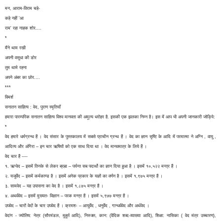
मन, आराम-विराम चहे-
कहे नहीं 'आ
राम' रहा नाहक शोर....
*
मैंने थाम रखी
अपनी वसुधा की डोर
तुम थामे रहना
अपने अंबर का छोर.…
***
विमर्श
सनातन साहित्य : वेद, पुराण स्मृतियाँ
हमारा पारम्परिक सनातन साहित्य विश्व मानवता की अमूल्य धरोहर है. इसकी एक झलका निम्न है। इस में आप भी अपनी जानकारी जोड़िये:
*
वेद हमारे धर्मग्रन्थ हैं । वेद संसार के पुस्तकालय में सबसे प्राचीन ग्रन्थ हैं । वेद का ज्ञान सृष्टि के आदि में परमात्मा ने अग्नि , वायु ,
आदित्य और अंगिरा – इन चार ऋषियों को एक साथ दिया था । वेद मानवमात्र के लिये हैं ।
वेद चार हैं ----
१. ऋग्वेद – इसमें तिनके से लेकर ब्रह्म – पर्यन्त सब पदार्थो का ज्ञान दिया हुआ है । इसमें १०,५२२ मन्त्र हैं ।
२. यजुर्वेद – इसमें कर्मकाण्ड है । इसमें अनेक प्रकार के यज्ञों का वर्णन है । इसमें १,९७५ मन्त्र हैं ।
३. सामवेद – यह उपासना का वेद है । इसमें १,८७५ मन्त्र हैं ।
४. अथर्ववेद – इसमें मुख्यतः विज्ञान – परक मन्त्र हैं । इसमें ५,९७७ मन्त्र हैं ।
उपवेद – चारों वेदों के चार उपवेद हैं । क्रमशः – आयुर्वेद , धनुर्वेद , गान्धर्ववेद और अर्थवेद ।
वेदांग - ज्योतिष: नेत्र (सौरमंडल, मुहूर्त आदि), निरुक्त, कान: (वैदिक शब्द-व्याख्या आदि), शिक्षा: नासिका ( वेद मंत्र उच्चारण),