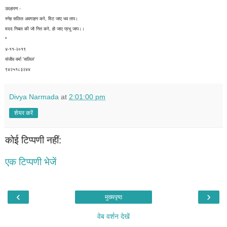
उदहारण -
स्नेह सलिल अवगाहन करे, मिट जाए भव ताप।
मदद निबल की जो नित करे, हो जाए प्रभु जाप।।
*
४-११-२०१९
संजीव वर्मा 'सलिल'
९४२५१८३२४४
Divya Narmada
at
2:01:00 pm
शेयर करें
कोई टिप्पणी नहीं:
एक टिप्पणी भेजें
‹
›
मुख्यपृष्ठ
वेब वर्शन देखें