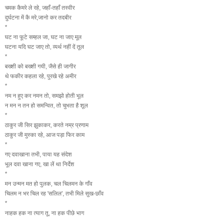
चमक कैमरे ले रहे, जहाँ-तहाँ तस्वीर
दुर्घटना में कै मरे,जानो कर तदबीर
*
घट ना फूटे सम्हल जा, घट ना जाए मूल
घटना यदि घट जाए तो, व्यर्थ नहीं दें तूल
*
बख्शी को बख्शी गयी, जैसे ही जागीर
थे फकीर कहला रहे, पुरखे रहे अमीर
*
नम न हुए कर नमन तो, समझो होती भूल
न मन न तन हो समन्वित, तो चुभता है शूल
*
ठाकुर जी सिर झुकाकर, करते नम्र प्रणाम
ठाकुर जी मुस्का रहे, आज पड़ा फिर काम
*
गए दवाखाना तभी, पाया यह संदेश
भूल दवा खाना गए, खा लें था निर्देश
*
मन उन्मन मत हो पुलक, चल चिलमन के गाँव
चिलम न भर चिल रह 'सलिल', तभी मिले सुख-छाँव
*
नाहक हक ना त्याग तू, ना हक पीछे भाग