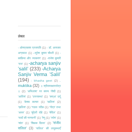
लेबल
- ओमप्रकाश प्रजापति
(1)
- डॉ. अव्यक्त
अग्रवाल
(1)
--सुरेश कुमार चौधरी
(1)
-
काफ़िया और व्याकरण'
(1)
-राजेश कुमारी
-acharya sanjiv
‘राज‘
(1)
'salil'
(233)
-Acharya
Sanjiv Verma 'Salil'
(194)
.
: bhasha geet
(2)
muktika
(32)
॥ श्रीरामरक्षास्तोत्र
॥
(2)
'अभिलाषा' पर काव्य गोष्ठी
(1)
'आतिश'
(1)
'उत्तरकथा'
(1)
'कत्अ' उर्दू
(1)
'केशव कल्चर
(1)
'खलिश'
(2)
’ख़लिश'
(1)
'गज़ल रदीफ़
(1)
'गोत्र' तथा
'अल्ल'
(1)
'बुंदेली दोहे
(1)
'बेदिल'
(1)
‘यादों की नागफनी’
(1)
'रेणु
(1)
'व्योम'
(1)
'संजीव
'शांत'
(1)
'शिक्षक दिवस'
(2)
सलिल'
(3)
'सलिल' की लघुकथाएँ