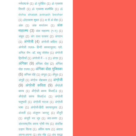
नर्मदाष्टकं
(1)
ॐ पुरोहित
(1)
ॐ प्रकाश
तिवारी
(1)
ॐ प्रकाश बाल्मीकि
(1)
ॐ
doha shatak avinash beohar
(1)
ॐप्रकाश शुक्ल
(1)
अ से अं दोहा
(1)
अंक
अंक
(1)
अंक मनरंजन
(1)
माहात्म्य
(3)
अंक माहात्म्य (१-९)
(1)
अंकुर
(2)
अंग तथा प्रकार
(2)
अंगदान
अंगरेजी
(4)
(1)
अंगरेजी कविता
(1)
अंगरेजी ग़ज़ल- हिन्दी काव्यानुवाद: प्रो.
अनिल जैन -डॉ. बाबु जोसेफ
(1)
अंगरेजी
द्विपदियाँ
(1)
अंगरेजी में - २
(1)
अंगार
(1)
अंगिका
(9)
अंगिका दोहा
(2)
अंगिका
अंगिका दोहा मुक्तिका
दोहा ग़ज़ल
(1)
(6)
अंगिका दोहे
(1)
अंगूठा
(1)
अँगूठा
(1)
अंग्रेजी
अंगूठी
(1)
अंग्रेज दोहाकार
(1)
(9)
अंग्रेजी कविता
(9)
अँग्रेज़ी
काव्य
(1)
अँग्रेज़ी काव्य विधाएँ-3
(1)
अँग्रेज़ी काव्य विधाएँ-4
(1)
अंग्रेजी
चतुष्पदी
(1)
अंग्रेजी नाटक
(1)
अंग्रेजी
भाषा
(1)
अंग्रेजी-हिंदी काव्यानुवाद
(1)
अंजली
(1)
अंजुमन 'आरज़ू'
(1)
अँजुरी
(1)
अंजुरी भर धूप
(1)
अंतःकरण
(1)
अंतरराष्ट्रीय काव्य प्रेमी मंच
(1)
अंतरिक्ष
उड़ान दिवस
(1)
अंतिम सत्य
(1)
अंदाज
अपना-अपना
(1)
अंध मोह
(1)
अंध श्रद्धा