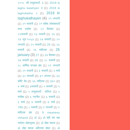
२०१८ की लघुकथाएँ: ३
(1)
2018 ki
laghu katahyen 3
(1)
2018 ki
2018 ki
laghukatha २
(1)
laghukathayen
(4)
२१ जनवरी
(1)
२१ फरवरी
(1)
२१ श्रेष्ठ लोककथाएँ
मध्य प्रदेश
(1)
२२ दिसंबर
(1)
२२फरवरी
(1)
२३ फरवरी
(1)
२४
(1)
२४ जून १५६४
(1)
२४ फरवरी
(1)
२५
जनवरी
(1)
२५ फरवरी
(1)
26
(1)
२६
26
फरवरी
(1)
२६ मात्रिक
(1)
january
(3)
27
(1)
२७ दिसंबर
(1)
२७ फरवरी
(2)
28
(1)
२८ फरवरी
(2)
२८ वार्णिक दण्डक छंद
(1)
२९ जनवरी
(2)
२९ फरवरी
(1)
३ फरवरी
(1)
३ मार्च
(1)
३० जनवरी
(2)
३१ अगस्त
(1)
३३
कोटि देव
(2)
३६ मात्रिक
(1)
३७०
(2)
४ मार्च
(1)
४फरवरी
(1)
५ फरवरी
(1)
५
मार्च
(1)
५ लघुकथाएँ - सलिल
(1)
५
समीक्षा
(2)
६ नवगीत
(1)
६ फरवरी
(1)
६ मार्च
(1)
७ फरवरी
(1)
७ मार्च
(1)
786
(1)
८ फरवरी
(1)
९ जनवरी
(1)
९
मात्रिक छंद
(1)
9 maatreey
chhand
(1)
ॐ
(1)
ॐ श्री राम रक्षा
स्तोत्र दोहानुवाद
(2)
ॐ दोहा शतक
(1)
ॐ दोहा शतक अविनाश बोहर
(1)
ॐ