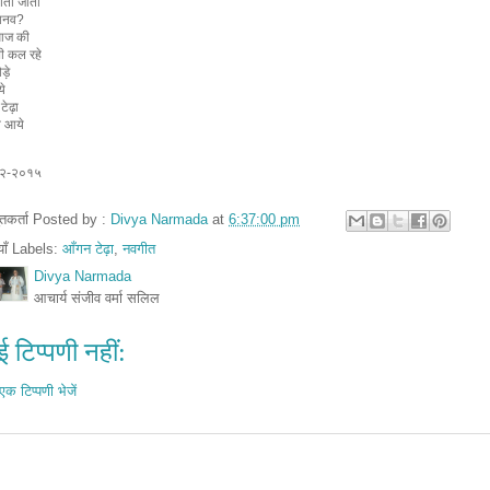
ोता जाता
 मानव?
आज की
ी कल रहे
ौड़े
ये
टेढ़ा
न आये
२-२०१५
तुतकर्ता Posted by :
Divya Narmada
at
6:37:00 pm
ियाँ Labels:
आँगन टेढ़ा
,
नवगीत
Divya Narmada
आचार्य संजीव वर्मा सलिल
 टिप्पणी नहीं:
एक टिप्पणी भेजें