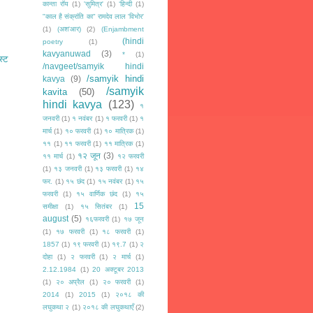
कान्ता रॉय
(1)
'सुमित्र'
(1)
‘हिन्दी
(1)
"काल है संक्रांति का" रामदेव लाल 'विभोर'
(1)
(अश'आर)
(2)
(Enjambment
(hindi
poetry
(1)
kavyanuwad
(3)
*
(1)
स्ट
/navgeet/samyik hindi
/samyik hindi
kavya
(9)
/samyik
kavita
(50)
hindi kavya
(123)
१
जनवरी
(1)
१ नवंबर
(1)
१ फरवरी
(1)
१
मार्च
(1)
१० फरवरी
(1)
१० मात्रिक
(1)
११
(1)
११ फरवरी
(1)
११ मात्रिक
(1)
१२ जून
(3)
११ मार्च
(1)
१२ फरवरी
(1)
१३ जनवरी
(1)
१३ फरवरी
(1)
१४
फर.
(1)
१५ छंद
(1)
१५ नवंबर
(1)
१५
फरवरी
(1)
१५ वार्णिक छंद
(1)
१५
15
समीक्षा
(1)
१५ सितंबर
(1)
august
(5)
१६फरवरी
(1)
१७ जून
(1)
१७ फरवरी
(1)
१८ फरवरी
(1)
1857
(1)
१९ फरवरी
(1)
१९.7
(1)
२
दोहा
(1)
२ फरवरी
(1)
२ मार्च
(1)
2.12.1984
(1)
20 अक्टूबर 2013
(1)
२० अप्रैल
(1)
२० फरवरी
(1)
2014
(1)
2015
(1)
२०१८ की
लघुकथा २
(1)
२०१८ की लघुकथाएँ
(2)