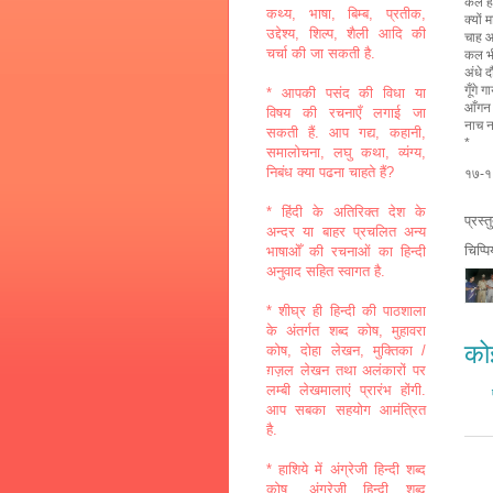
कल ह
कथ्य, भाषा, बिम्ब, प्रतीक,
क्यों
उद्देश्य, शिल्प, शैली आदि की
चाह 
चर्चा की जा सकती है.
कल भ
अंधे द
गूँगे गा
* आपकी पसंद की विधा या
आँगन 
विषय की रचनाएँ लगाई जा
नाच 
सकती हैं. आप गद्य, कहानी,
*
समालोचना, लघु कथा, व्यंग्य,
निबंध क्या पढना चाहते हैं?
१७-१
* हिंदी के अतिरिक्त देश के
प्रस्
अन्दर या बाहर प्रचलित अन्य
चिप्प
भाषाओँ की रचनाओं का हिन्दी
अनुवाद सहित स्वागत है.
* शीघ्र ही हिन्दी की पाठशाला
के अंतर्गत शब्द कोष, मुहावरा
कोई
कोष, दोहा लेखन, मुक्तिका /
ग़ज़ल लेखन तथा अलंकारों पर
लम्बी लेखमालाएं प्रारंभ होंगी.
आप सबका सहयोग आमंत्रित
है.
* हाशिये में अंग्रेजी हिन्दी शब्द
कोष, अंग्रेजी हिन्दी शब्द