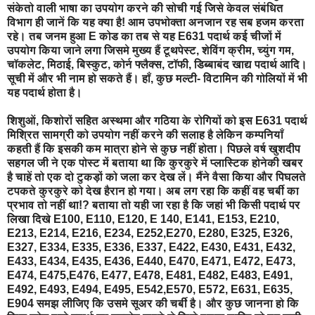
संकेतो वाली भाषा का उपयोग करने की सोची गई जिसे केवल संबंधित
विभाग ही जानें कि यह क्या है! आम उपभोक्ता अनजान रह सब हजम करता
रहे। तब जनम हुआ E कोड का तब से यह E631 पदार्थ कई चीजों में
उपयोग किया जाने लगा जिसमे मुख्य हैं टूथपेस्ट, शेविंग क्रीम, च्युंग गम,
चॉकलेट, मिठाई, बिस्कुट, कोर्न फ्लैक्स, टॉफी, डिब्बाबंद खाद्य पदार्थ आदि।
सूची में और भी नाम हो सकते हैं। हाँ, कुछ मल्टी- विटामिन की गोलियों में भी
यह पदार्थ होता है।
शिशुओं, किशोरों सहित अस्थमा और गठिया के रोगियों को इस E631 पदार्थ
मिश्रित सामग्री को उपयोग नहीं करने की सलाह है लेकिन कम्पनियाँ
कहती हैं कि इसकी कम मात्रा होने से कुछ नहीं होता। पिछले वर्ष खुशदीप
सहगल जी ने एक पोस्ट में बताया था कि कुरकुरे में प्लास्टिक होनेकी खबर
है चाहें तो एक दो टुकड़ों को जला कर देख लें। मैंने वैसा किया और पिघलते
टपकते कुरकुरे को देख हैरान हो गया। अब लग रहा कि कहीं वह चर्बी का
प्रभाव तो नहीं था!? बताया तो यही जा रहा है कि जहां भी किसी पदार्थ पर
लिखा दिखे E100, E110, E120, E 140, E141, E153, E210,
E213, E214, E216, E234, E252,E270, E280, E325, E326,
E327, E334, E335, E336, E337, E422, E430, E431, E432,
E433, E434, E435, E436, E440, E470, E471, E472, E473,
E474, E475,E476, E477, E478, E481, E482, E483, E491,
E492, E493, E494, E495, E542,E570, E572, E631, E635,
E904 समझ लीजिए कि उसमे सूअर की चर्बी है। और कुछ जानना हो कि