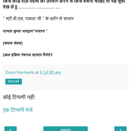
किस कोड वाल़े पदार्थ का उपयोग करने से किसे बचना चाहिए तो यह सूची
देख लें ||
............... ............... ....
" श्री बी.एस. पाबला जी " के ब्लॉग से साभार
प्रभात कुमार भारद्वाज"परवाना "
(समाज सेवक)
(आल इंडिया नेशनल क्राएम रिपोर्टर
Divya Narmada
at
5:14:00 am
शेयर करें
कोई टिप्पणी नहीं:
एक टिप्पणी भेजें
‹
›
मुख्यपृष्ठ