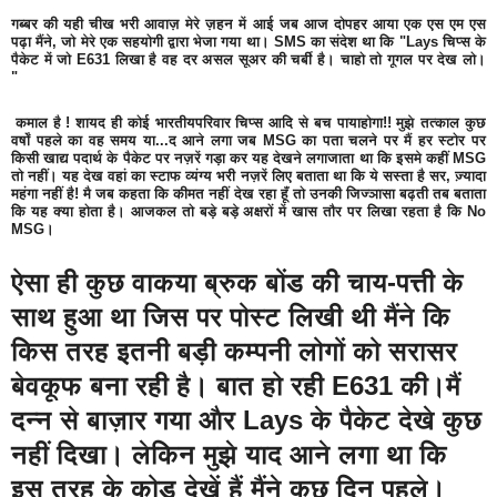
गब्बर की यही चीख भरी आवाज़ मेरे ज़हन में आई जब आज दोपहर आया एक एस एम एस
पढ़ा मैंने, जो मेरे एक सहयोगी द्वारा भेजा गया था। SMS का संदेश था कि "Lays चिप्स के
पैकेट में जो E631 लिखा है वह दर असल सूअर की चर्बी है। चाहो तो गूगल पर देख लो।
"
कमाल है ! शायद ही कोई भारतीयपरिवार चिप्स आदि से बच पायाहोगा!! मुझे तत्काल कुछ
वर्षों पहले का वह समय या...द आने लगा जब MSG का पता चलने पर मैं हर स्टोर पर
किसी खाद्य पदार्थ के पैकेट पर नज़रें गड़ा कर यह देखने लगाजाता था कि इसमे कहीं MSG
तो नहीं। यह देख वहां का स्टाफ व्यंग्य भरी नज़रें लिए बताता था कि ये सस्ता है सर, ज़्यादा
महंगा नहीं है! मै जब कहता कि कीमत नहीं देख रहा हूँ तो उनकी जिज्ञासा बढ़ती तब बताता
कि यह क्या होता है। आजकल तो बड़े बड़े अक्षरों में खास तौर पर लिखा रहता है कि No
MSG
।
ऐसा ही कुछ वाकया ब्रुक बोंड की चाय-पत्ती के
साथ हुआ था जिस पर पोस्ट लिखी थी मैंने कि
किस तरह इतनी बड़ी कम्पनी लोगों को सरासर
बेवकूफ बना रही है। बात हो रही E631 की।मैं
दन्न से बाज़ार गया और Lays के पैकेट देखे कुछ
नहीं दिखा। लेकिन मुझे याद आने लगा था कि
इस तरह के कोड देखें हैं मैंने कुछ दिन पहले।