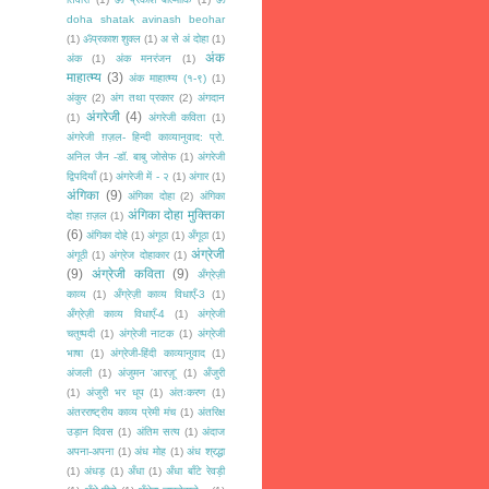
doha shatak avinash beohar
(1)
ॐप्रकाश शुक्ल
(1)
अ से अं दोहा
(1)
अंक
अंक
(1)
अंक मनरंजन
(1)
माहात्म्य
(3)
अंक माहात्म्य (१-९)
(1)
अंकुर
(2)
अंग तथा प्रकार
(2)
अंगदान
अंगरेजी
(4)
(1)
अंगरेजी कविता
(1)
अंगरेजी ग़ज़ल- हिन्दी काव्यानुवाद: प्रो.
अनिल जैन -डॉ. बाबु जोसेफ
(1)
अंगरेजी
द्विपदियाँ
(1)
अंगरेजी में - २
(1)
अंगार
(1)
अंगिका
(9)
अंगिका दोहा
(2)
अंगिका
अंगिका दोहा मुक्तिका
दोहा ग़ज़ल
(1)
(6)
अंगिका दोहे
(1)
अंगूठा
(1)
अँगूठा
(1)
अंग्रेजी
अंगूठी
(1)
अंग्रेज दोहाकार
(1)
(9)
अंग्रेजी कविता
(9)
अँग्रेज़ी
काव्य
(1)
अँग्रेज़ी काव्य विधाएँ-3
(1)
अँग्रेज़ी काव्य विधाएँ-4
(1)
अंग्रेजी
चतुष्पदी
(1)
अंग्रेजी नाटक
(1)
अंग्रेजी
भाषा
(1)
अंग्रेजी-हिंदी काव्यानुवाद
(1)
अंजली
(1)
अंजुमन 'आरज़ू'
(1)
अँजुरी
(1)
अंजुरी भर धूप
(1)
अंतःकरण
(1)
अंतरराष्ट्रीय काव्य प्रेमी मंच
(1)
अंतरिक्ष
उड़ान दिवस
(1)
अंतिम सत्य
(1)
अंदाज
अपना-अपना
(1)
अंध मोह
(1)
अंध श्रद्धा
(1)
अंधड़
(1)
अँधा
(1)
अँधा बाँटे रेवड़ी