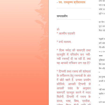
लगा रह
-
स्व. रामकृष्ण श्रीवास्तव
जो वे नह
सोचें र
सुनें न
सम्पादकीय
हर दिन
फूट डा
ॐ
मिटा रह
* आत्मीय पाठकों!
सद्भावों
* वन्दे मातरम.
बनो ध्व
नीर-क्षी
* दिव्य नर्मदा की सामग्री तथा
५-८-२
प्रस्तुति में परिवर्तन कर नयी-
●●●
नयी रचनाएँ दी जा रही हैं. क्या
मुक्तिका
यह आपको रुचिकर लग रहा है?
बिन सपन
बिन आँसू
* टिप्पणी तथा रचना की श्रेष्ठता
*
के वर्गीकरण हेतु रचनाओं के अंत
वह मुस्
में छोटे खाने हैं. उनका उपयोग
करती जा
कीजिये. आपकी टिप्पणी से
*
आपकी पसंद के अनुसार
नहीं वफ
सामग्री प्रस्तुत करने में मदद
खातिर न
मिलेगी. टिप्पणी में रचना के
*
कथ्य, भाषा, बिम्ब, प्रतीक,
दाने चा