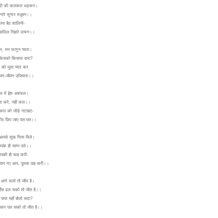
 नदी की कलकल धड़कन।
ारे सुन्दर मधुवन।।
पना बैठ शालिनी-
-सलिल निहारे उन्मन।।
, तन फागुन प्यारा।
किसको किसपर वारा?
 को भुला प्यार कर
जग-जीवन उजियारा।।
ल में ईश अचंचल।
ला करे, नहीं कल।।
कल को जोड़े नटखट-
मोद छिप जाए पल-पल।।
पसे सुख नित्य मिले।
पके ही स्वप्न पले।।
पकी ही चाह करी-
 व्याप गए आप, पुलक वाह करी।।
 आगे चलो तो जीत है।
ँस ढल सको तो जीत है।।
पाया यहाँ बोलो सदा?
 बनकर पल सको तो जीत है।।