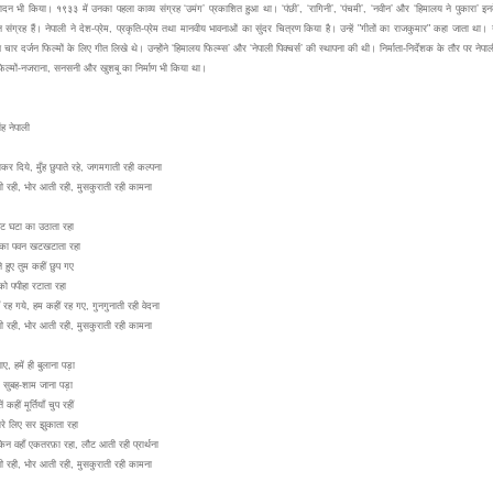
ादन भी किया। १९३३ में उनका पहला काव्य संग्रह ‘उमंग’ प्रकाशित हुआ था। ‘पंछी’, ‘रागिनी’, ‘पंचमी’, ‘नवीन’ और ‘हिमालय ने पुकारा’ इन
संग्रह हैं। नेपाली ने देश-प्रेम, प्रकृति-प्रेम तथा मानवीय भावनाओं का सुंदर चित्रण किया है। उन्हें "गीतों का राजकुमार" कहा जाता था। न
चार दर्जन फिल्मों के लिए गीत लिखे थे। उन्होंने ‘हिमालय फिल्म्स’ और ‘नेपाली पिक्चर्स’ की स्थापना की थी। निर्माता-निर्देशक के तौर पर नेपाल
ल्मों-नजराना, सनसनी और खुशबू का निर्माण भी किया था।
ंह नेपाली
कर दिये, मुँह छुपाते रहे, जगमगाती रही कल्पना
ी रही, भोर आती रही, मुसकुराती रही कामना
ँघट घटा का उठाता रहा
र का पवन खटखटाता रहा
 हुए तुम कहीं छुप गए
ो पपीहा रटाता रहा
ं रह गये, हम कहीं रह गए, गुनगुनाती रही वेदना
ी रही, भोर आती रही, मुसकुराती रही कामना
, हमें ही बुलाना पड़ा
में सुबह-शाम जाना पड़ा
 कहीं मूर्तियाँ चुप रहीं
हारे लिए सर झुकाता रहा
ेकिन वहाँ एकतरफ़ा रहा, लौट आती रही प्रार्थना
ी रही, भोर आती रही, मुसकुराती रही कामना