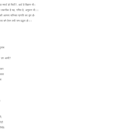
स्मार्ट हो सिटी?, आर्ट है विज्ञान भी।
की तकनीक है यह, गणित है, अनुमान भी।।
की अल्पना सज्जित प्रगति का द्वार हो-
कता बने ऐपन तभी जन-उद्धार हो।।
गुलाब
ी उग आयी?
लाकर
पाला
धर
,
ा
टी,
ोटी
निधि