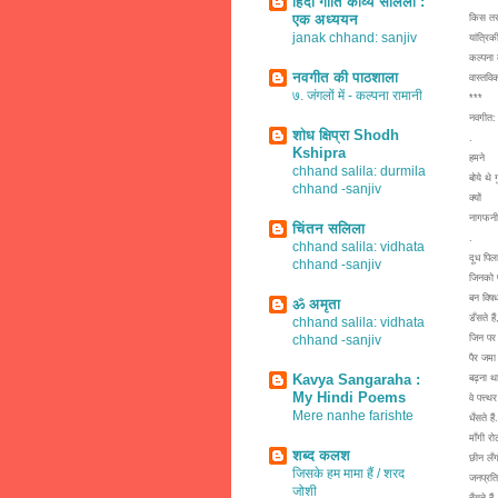
हिंदी गीति काव्य सलिला :
एक अध्ययन
किस तरह 
janak chhand: sanjiv
यांत्रि
कल्पना 
नवगीत की पाठशाला
वास्तवि
७. जंगलों में - कल्पना रामानी
***
नवगीत:
शोध क्षिप्रा Shodh
.
Kshipra
हमने
chhand salila: durmila
बोये थे 
chhand -sanjiv
क्यों
नागफन
चिंतन सलिला
.
chhand salila: vidhata
दूध पि
chhand -sanjiv
जिनको 
बन विष
ॐ अमृता
डँसते हैं
chhand salila: vidhata
chhand -sanjiv
जिन पर
पैर जमा
Kavya Sangaraha :
बढ़ना थ
My Hindi Poems
वे पत्त्थर
Mere nanhe farishte
धँसते हैं.
माँगी रो
शब्द कलश
छीन लँग
जिसके हम मामा हैं / शरद
जनप्रति
जोशी
हँसते हैं.