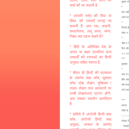
उद्देश्य, शिल्प, शैली आदि की
मूषक तक
चर्चा की जा सकती है.
*
सेठ जमीन
* आपकी पसंद की विधा या
जानें फस
विषय की रचनाएँ लगाई जा
*
सकती हैं. आप गद्य, कहानी,
गिरती 
समालोचना, लघु कथा, व्यंग्य,
सोच न 
निबंध क्या पढना चाहते हैं?
*
जीव न य
* हिंदी के अतिरिक्त देश के
फिर होन
अन्दर या बाहर प्रचलित अन्य
५-८-२
भाषाओँ की रचनाओं का हिन्दी
***
अनुवाद सहित स्वागत है.
मुक्तक
*
* शीघ्र ही हिन्दी की पाठशाला
आए थे 
के अंतर्गत शब्द कोष, मुहावरा
बीच राह 
कोष, दोहा लेखन, मुक्तिका /
वादे-कसम
ग़ज़ल लेखन तथा अलंकारों पर
गले लगा
लम्बी लेखमालाएं प्रारंभ होंगी.
आप सबका सहयोग आमंत्रित
***
है.
स्मरण
गीतों के
* हाशिये में अंग्रेजी हिन्दी शब्द
--------
कोष, अंग्रेजी हिन्दी शब्द
गोपाल स
अनुवाद, जनमत के अंतर्गत
- नेपाल