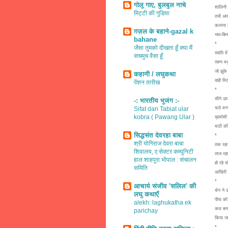
गोलू गाए, बुलबुल नाचे
शालिनी म
मिट्टी की गुडिया
तभी अपन
कल्पना 
ग़ज़ल के बहाने-gazal k
भाव-बिम्
bahane
*
जैसा तुमको दीखता हूँ क्या मैं
स्वाति म
सचमुच वैसा हूँ
स्वप्न 
जो झुके
कहानी / लघुकथा
वाही म
पेंशन तारीख
*
सीने ऊ
-: भारतीय भुजंग :-
Sifat dan Tabiat ular
चले मन
kobra ( Pawang Ular )
ख़ामोशी 
माटी की
सिद्धसंत देवरहा बाबा
*
श्री योगिराज देवरा बाबा
तक रहा
शिवालय, ए सेक्टर कम्युनिटी
ताज रह
हाल शाहपुरा भोपाल : संचालन
हो रहे स
समिति
आखिरी 
*
आचार्य संजीव 'सलिल' की
चेन ने 
लघु कथाएँ
पीया को
alekh: laghukatha ek
कल बना
parichay
किया ज
*