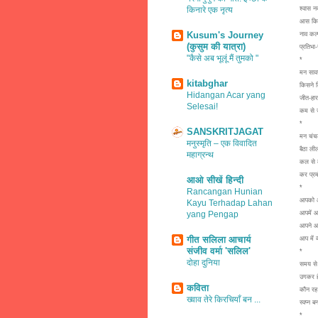
किनारे एक नृत्य
श्वास
आस किन
Kusum's Journey
नाव कल्
(कुसुम की यात्रा)
प्रतिभा
"कैसे अब भूलूं मैं तुमको "
*
मन सावन
kitabghar
किसने 
Hidangan Acar yang
जीत-हार
Selesai!
कम से 
*
SANSKRITJAGAT
मन चंच
मनुस्मृति – एक विवादित
बैठा ली
महाग्रन्थ
कल से 
कर प्र
आओ सीखें हिन्दी
*
Rancangan Hunian
आपको आ
Kayu Terhadap Lahan
yang Pengap
आपमें आ
आपने आ
गीत सलिला आचार्य
आप में
संजीव वर्मा 'सलिल'
*
दोहा दुनिया
समय से
उगकर ह
कविता
कौन रह 
ख्वाव तेरे किरचियाँ बन ...
स्वप्न
*