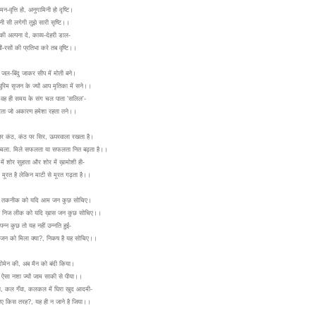
न-वृत्ति हो, अनुगामिनी हो दृष्टि।
ी सी लगेगी तुझे सारी सृष्टि।।
की अल्पना दे, काव्य-देहरी डाल-
बों-रसों की प्रतिभा करे तब वृष्टि।।
ें जल-बिंदु जाकर सीप में मोती बने।
मधुरिम सृजन के ज्यों आप मृतिका में सने।।
 वह ही समय के संग चल पाता 'सलिल'-
िटता जो अकारण हमेशा रहता तने।।
पर कंठ, कंठ पर सिर, ऊपरवाला रखता है।
चला. मिले सफलता या सफलता नित बढ़ता है।।
में शोर सुहाता और शोर में ख़ामोशी ही-
 मूरत है लेकिन माटी से मूरत गढ़ता है।।
 तकनीक को यदि आम जन कुछ सोचिए।
ा निज लीक को यदि ख़ास जन कुछ सोचिए।।
ंपन्न कुछ तो यह नहीं उन्नति हुई-
जन को मिला क्या?, निकष है यह सोचिए।।
डोमेन की, अब मैन को बंदी किया।
 ऐसा नशा ज्यों जाम साकी से पीया।।
, कल गँवा, कलकल में घिरा खुद आदमी-
ाए किस तरह?, यह ही न जाने है जिया।।