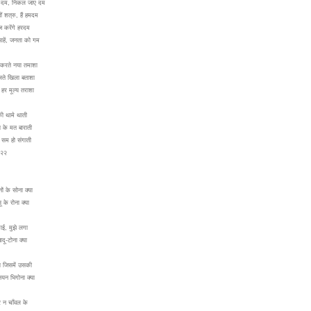
े दम, निकल जाए दम
ीं शत्रु, हैं हमदम
ाज करेंगे हरदम
 आहें, जनता को गम
 करते नया तमाशा
लते खिला बताशा
े हर मूल्य तराशा
 की थामे थाती
ंस के मत बाराती
र सम हो संगाती
०२२
ों के सोना क्या
 के रोना क्या
काई, मुझे लगा
दू-टोना क्या
ा जिसमें उसकी
यन भिगोना क्या
र न चाँवल के