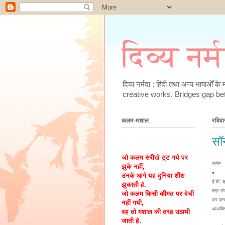
दिव्य नर्
दिव्य नर्मदा : हिंदी तथा अन्य भाषाओँ 
creative works. Bridges gap be
कलम-मशाल
रविव
सॉ
जो कलम सरीखे टूट गये पर
सॉनेट
झुके नहीं,
●
उनके आगे यह दुनिया शीश
ई डी, क
झुकाती है.
तंत्र ल
जो कलम किसी कीमत पर बेची
मार पट
नहीं गयी,
अंधभक्त
वह तो मशाल की तरह उठायी
जाती है.