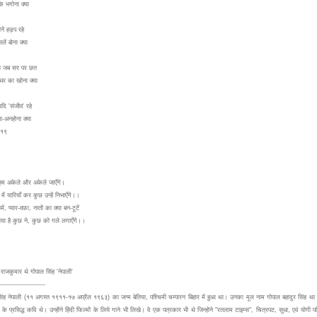
े भगोना क्या
ें हड़प रहे
लें बोना क्या
हो जब सर पर छत
घर का खोना क्या
दि 'संजीव' रहे
ा-अनहोना क्या
०१९
हम अकेले और अकेले जाएँगे।
में यारियाँ कर कुछ उन्हें निभाएँगे।।
ें, प्यार-वफ़ा, नातों का क्या बन-टूटें
या है कुछ ने, कुछ को गले लगाएँगे।।
 राजकुमार थे गोपाल सिंह 'नेपाली'
----------------------
िंह नेपाली (११ अगस्त १९११-१७ अप्रैल १९६३) का जन्म बेतिया, पश्चिमी चम्पारन बिहार में हुआ था। उनका मूल नाम गोपाल बहादुर सिंह था। 
ी के प्रसिद्ध कवि थे। उन्होंने हिंदी फिल्मों के लिये गाने भी लिखे। वे एक पत्रकार भी थे जिन्होने "रतलाम टाइम्स", चित्रपट, सुधा, एवं योगी प