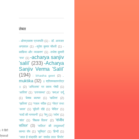
लेबल
- ओमप्रकाश प्रजापति
(1)
- डॉ. अव्यक्त
अग्रवाल
(1)
--सुरेश कुमार चौधरी
(1)
-
काफ़िया और व्याकरण'
(1)
-राजेश कुमारी
-acharya sanjiv
‘राज‘
(1)
'salil'
(233)
-Acharya
Sanjiv Verma 'Salil'
(194)
.
: bhasha geet
(2)
muktika
(32)
॥ श्रीरामरक्षास्तोत्र
॥
(2)
'अभिलाषा' पर काव्य गोष्ठी
(1)
'आतिश'
(1)
'उत्तरकथा'
(1)
'कत्अ' उर्दू
(1)
'केशव कल्चर
(1)
'खलिश'
(2)
’ख़लिश'
(1)
'गज़ल रदीफ़
(1)
'गोत्र' तथा
'अल्ल'
(1)
'बुंदेली दोहे
(1)
'बेदिल'
(1)
‘यादों की नागफनी’
(1)
'रेणु
(1)
'व्योम'
(1)
'संजीव
'शांत'
(1)
'शिक्षक दिवस'
(2)
सलिल'
(3)
'सलिल' की लघुकथाएँ
वे हिंदी
कान्ता रॉय
(1)
'सुमित्र'
(1)
‘हिन्दी
(1)
त्रिकाओं
"काल है संक्रांति का" रामदेव लाल 'विभोर'