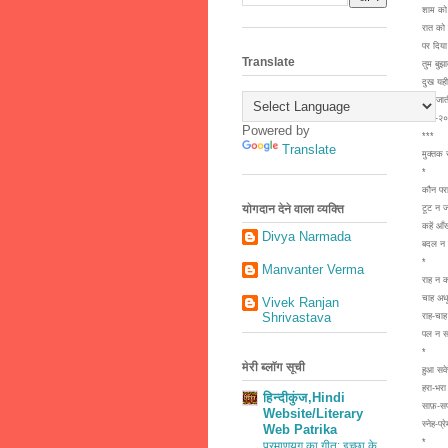
शाम को 
रात को 
पर दिया
Translate
तुम बुझ
दुख यही
रात जात
५-८-२
Powered by
***
Translate
मुक्तक
*
कौन पर
योगदान देने वाला व्यक्ति
टूट न 
कहें आँ
Divya Narmada
बदल न 
*
Manvanter Verma
राह न क
चाह अधू
Vivek Ranjan
Shrivastava
राह-चाह 
पल न सा
*
मेरी ब्लॉग सूची
हुआ सव
हरा-भर
हिन्दीकुंज,Hindi
साफ़-सफा
Website/Literary
स्नेह-प
Web Patrika
*
परमाणुयुग का गीत: इच्छा के