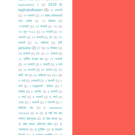
2018 ki
laghukatha २
(1)
laghukathayen
(4)
२१ जनवरी
(1)
२१ फरवरी
(1)
२१ श्रेष्ठ लोककथाएँ
मध्य प्रदेश
(1)
२२ दिसंबर
(1)
२२फरवरी
(1)
२३ फरवरी
(1)
२४
(1)
२४ जून १५६४
(1)
२४ फरवरी
(1)
२५
जनवरी
(1)
२५ फरवरी
(1)
26
(1)
२६
26
फरवरी
(1)
२६ मात्रिक
(1)
january
(3)
27
(1)
२७ दिसंबर
(1)
२७ फरवरी
(2)
28
(1)
२८ फरवरी
(2)
२८ वार्णिक दण्डक छंद
(1)
२९ जनवरी
(2)
२९ फरवरी
(1)
३ फरवरी
(1)
३ मार्च
(1)
३० जनवरी
(2)
३१ अगस्त
(1)
३३
कोटि देव
(2)
३६ मात्रिक
(1)
३७०
(2)
४ मार्च
(1)
४फरवरी
(1)
५ फरवरी
(1)
५
मार्च
(1)
५ लघुकथाएँ - सलिल
(1)
५
समीक्षा
(2)
६ नवगीत
(1)
६ फरवरी
(1)
६ मार्च
(1)
७ फरवरी
(1)
७ मार्च
(1)
786
(1)
८ फरवरी
(1)
९ जनवरी
(1)
९
मात्रिक छंद
(1)
9 maatreey
chhand
(1)
ॐ
(1)
ॐ श्री राम रक्षा
स्तोत्र दोहानुवाद
(2)
ॐ दोहा शतक
(1)
ॐ दोहा शतक अविनाश बोहर
(1)
ॐ
नर्मदाष्टकं
(1)
ॐ पुरोहित
(1)
ॐ प्रकाश
तिवारी
(1)
ॐ प्रकाश बाल्मीकि
(1)
ॐ