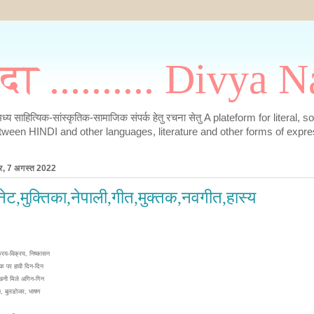
मदा .......... Divya
के मध्य साहित्यिक-सांस्कृतिक-सामाजिक संपर्क हेतु रचना सेतु A plateform for literal, 
tween HINDI and other languages, literature and other forms of expre
ार, 7 अगस्त 2022
नेट,मुक्तिका,नेपाली,गीत,मुक्तक,नवगीत,हास्य
्रय-विक्रय, निष्कासन
ोक पर हावी दिन-दिन
खनी मिले अगिन-गिन
ि, बुलडोजर, भाषण