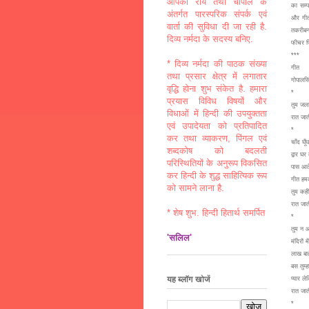
आपकी राय तथा चौपाल के
का सम्प
अंतर्गत पारस्परिक संपर्क एवं
और गीत 
वार्ता की सुविधा दी जा रही है.
तकरीबन 
दिव्य नर्मदा के सदस्य बनिए.
फीचर फि
***
* दिव्य नर्मदा की पाठक संख्या
गीत
तथा प्रसार क्षेत्र में लगातार
गोपालसि
वृद्धि होना शुभ संकेत है. हमारा
*
प्रयास विविध विषयों और
तुम जला
विधाओं में हिन्दी की उपयुक्तता
रात जात
एवं उपादेयता को प्रतिपादित
*
कर तथा व्याकरण, पिंगल एवं
चाँद घू
शब्दकोष को बदलती
द्वार घ
परिस्थितियों के अनुरूप विकसित
पास आते
कर हिन्दी के शुद्ध साहित्यिक रूप
गीत हमक
को सामने लाना है.
तुम कही
रात जात
* शेष शुभ. हिन्दी हितार्थ समर्पित
*
तुम न आए
'सलिल'
मंदिरों 
लाख बातें
बस तुम्
यह ब्लॉग खोजें
प्यार ल
रात जात
*