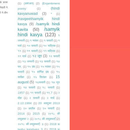
के काव्य
(1)
(अश'आर)
(2)
(Enjambment
ेपाली ने
(hindi
poetry
(1)
ी ने तीन
kavyanuwad
(3)
*
(1)
/navgeet/samyik hindi
/samyik hindi
kavya
(9)
/samyik
kavita
(50)
hindi kavya
(123)
१
जनवरी
(1)
१ नवंबर
(1)
१ फरवरी
(1)
१
मार्च
(1)
१० फरवरी
(1)
१० मात्रिक
(1)
११
(1)
११ फरवरी
(1)
११ मात्रिक
(1)
१२ जून
(3)
११ मार्च
(1)
१२ फरवरी
(1)
१३ जनवरी
(1)
१३ फरवरी
(1)
१४
फर.
(1)
१५ छंद
(1)
१५ नवंबर
(1)
१५
फरवरी
(1)
१५ वार्णिक छंद
(1)
१५
15
समीक्षा
(1)
१५ सितंबर
(1)
august
(5)
१६फरवरी
(1)
१७ जून
(1)
१७ फरवरी
(1)
१८ फरवरी
(1)
1857
(1)
१९ फरवरी
(1)
१९.7
(1)
२
दोहा
(1)
२ फरवरी
(1)
२ मार्च
(1)
2.12.1984
(1)
20 अक्टूबर 2013
(1)
२० अप्रैल
(1)
२० फरवरी
(1)
2014
(1)
2015
(1)
२०१८ की
लघुकथा २
(1)
२०१८ की लघुकथाएँ
(2)
२०१८ की लघुकथाएँ: ३
(1)
2018 ki
laghu katahyen 3
(1)
2018 ki