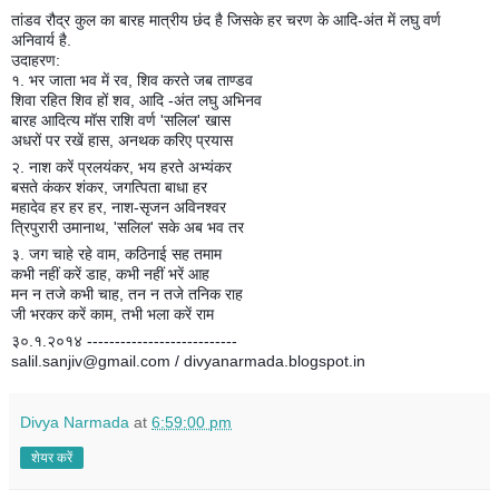
तांडव रौद्र कुल का बारह मात्रीय छंद है जिसके हर चरण के आदि-अंत में लघु वर्ण
अनिवार्य है.
उदाहरण:
१. भर जाता भव में रव, शिव करते जब ताण्डव
शिवा रहित शिव हों शव, आदि -अंत लघु अभिनव
बारह आदित्य मॉस राशि वर्ण 'सलिल' खास
अधरों पर रखें हास, अनथक करिए प्रयास
२. नाश करें प्रलयंकर, भय हरते अभ्यंकर
बसते कंकर शंकर, जगत्पिता बाधा हर
महादेव हर हर हर, नाश-सृजन अविनश्वर
त्रिपुरारी उमानाथ, 'सलिल' सके अब भव तर
३. जग चाहे रहे वाम, कठिनाई सह तमाम
कभी नहीं करें डाह, कभी नहीं भरें आह
मन न तजे कभी चाह, तन न तजे तनिक राह
जी भरकर करें काम, तभी भला करें राम
३०.१.२०१४ ---------------------------
salil.sanjiv@gmail.com / divyanarmada.blogspot.in
Divya Narmada
at
6:59:00 pm
शेयर करें