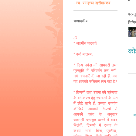
*
-
स्व. रामकृष्ण श्रीवास्तव
प्रस्
सम्पादकीय
चिप्प
ॐ
* आत्मीय पाठकों!
कोई
* वन्दे मातरम.
* दिव्य नर्मदा की सामग्री तथा
प्रस्तुति में परिवर्तन कर नयी-
नयी रचनाएँ दी जा रही हैं. क्या
यह आपको रुचिकर लग रहा है?
* टिप्पणी तथा रचना की श्रेष्ठता
के वर्गीकरण हेतु रचनाओं के अंत
में छोटे खाने हैं. उनका उपयोग
कीजिये. आपकी टिप्पणी से
आपकी पसंद के अनुसार
नई
सामग्री प्रस्तुत करने में मदद
मिलेगी. टिप्पणी में रचना के
कथ्य, भाषा, बिम्ब, प्रतीक,