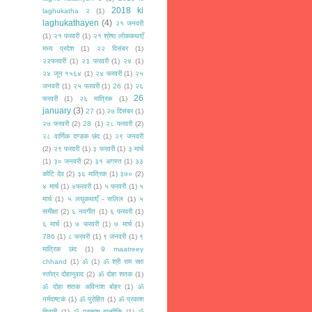
2018 ki
laghukatha २
(1)
laghukathayen
(4)
२१ जनवरी
(1)
२१ फरवरी
(1)
२१ श्रेष्ठ लोककथाएँ
मध्य प्रदेश
(1)
२२ दिसंबर
(1)
२२फरवरी
(1)
२३ फरवरी
(1)
२४
(1)
२४ जून १५६४
(1)
२४ फरवरी
(1)
२५
जनवरी
(1)
२५ फरवरी
(1)
26
(1)
२६
26
फरवरी
(1)
२६ मात्रिक
(1)
january
(3)
27
(1)
२७ दिसंबर
(1)
२७ फरवरी
(2)
28
(1)
२८ फरवरी
(2)
२८ वार्णिक दण्डक छंद
(1)
२९ जनवरी
(2)
२९ फरवरी
(1)
३ फरवरी
(1)
३ मार्च
(1)
३० जनवरी
(2)
३१ अगस्त
(1)
३३
कोटि देव
(2)
३६ मात्रिक
(1)
३७०
(2)
४ मार्च
(1)
४फरवरी
(1)
५ फरवरी
(1)
५
मार्च
(1)
५ लघुकथाएँ - सलिल
(1)
५
समीक्षा
(2)
६ नवगीत
(1)
६ फरवरी
(1)
६ मार्च
(1)
७ फरवरी
(1)
७ मार्च
(1)
786
(1)
८ फरवरी
(1)
९ जनवरी
(1)
९
मात्रिक छंद
(1)
9 maatreey
chhand
(1)
ॐ
(1)
ॐ श्री राम रक्षा
स्तोत्र दोहानुवाद
(2)
ॐ दोहा शतक
(1)
ॐ दोहा शतक अविनाश बोहर
(1)
ॐ
नर्मदाष्टकं
(1)
ॐ पुरोहित
(1)
ॐ प्रकाश
तिवारी
(1)
ॐ प्रकाश बाल्मीकि
(1)
ॐ