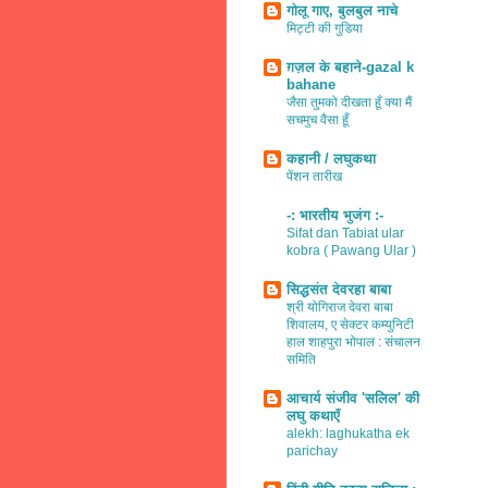
गोलू गाए, बुलबुल नाचे
मिट्टी की गुडिया
ग़ज़ल के बहाने-gazal k
bahane
जैसा तुमको दीखता हूँ क्या मैं
सचमुच वैसा हूँ
कहानी / लघुकथा
पेंशन तारीख
-: भारतीय भुजंग :-
Sifat dan Tabiat ular
kobra ( Pawang Ular )
सिद्धसंत देवरहा बाबा
श्री योगिराज देवरा बाबा
शिवालय, ए सेक्टर कम्युनिटी
हाल शाहपुरा भोपाल : संचालन
समिति
आचार्य संजीव 'सलिल' की
लघु कथाएँ
alekh: laghukatha ek
parichay