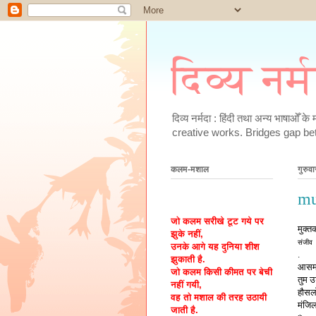
दिव्य नर्
दिव्य नर्मदा : हिंदी तथा अन्य भाषाओँ 
creative works. Bridges gap be
कलम-मशाल
गुरुव
mu
जो कलम सरीखे टूट गये पर
मुक्त
झुके नहीं,
संजीव
उनके आगे यह दुनिया शीश
.
झुकाती है.
आसमा
जो कलम किसी कीमत पर बेची
तुम उ
नहीं गयी,
हौसल
वह तो मशाल की तरह उठायी
मंजिल
जाती है.