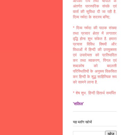
आपकी राय तथा चौपाल के
अंतर्गत पारस्परिक संपर्क एवं
वार्ता की सुविधा दी जा रही है.
दिव्य नर्मदा के सदस्य बनिए.
* दिव्य नर्मदा की पाठक संख्या
तथा प्रसार क्षेत्र में लगातार
वृद्धि होना शुभ संकेत है. हमारा
प्रयास विविध विषयों और
विधाओं में हिन्दी की उपयुक्तता
एवं उपादेयता को प्रतिपादित
कर तथा व्याकरण, पिंगल एवं
शब्दकोष को बदलती
परिस्थितियों के अनुरूप विकसित
कर हिन्दी के शुद्ध साहित्यिक रूप
को सामने लाना है.
* शेष शुभ. हिन्दी हितार्थ समर्पित
'सलिल'
यह ब्लॉग खोजें