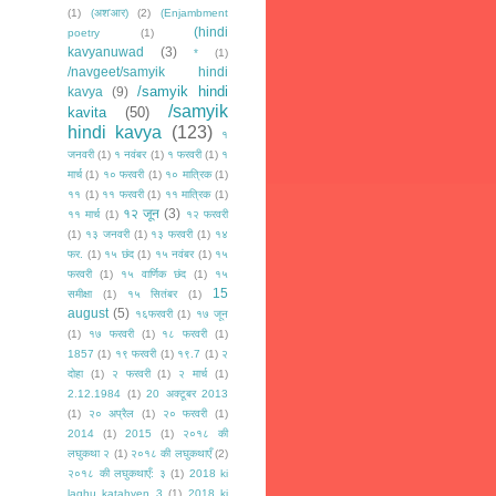
(1)
(अश'आर)
(2)
(Enjambment
(hindi
poetry
(1)
kavyanuwad
(3)
*
(1)
/navgeet/samyik hindi
/samyik hindi
kavya
(9)
/samyik
kavita
(50)
hindi kavya
(123)
१
जनवरी
(1)
१ नवंबर
(1)
१ फरवरी
(1)
१
मार्च
(1)
१० फरवरी
(1)
१० मात्रिक
(1)
११
(1)
११ फरवरी
(1)
११ मात्रिक
(1)
१२ जून
(3)
११ मार्च
(1)
१२ फरवरी
(1)
१३ जनवरी
(1)
१३ फरवरी
(1)
१४
फर.
(1)
१५ छंद
(1)
१५ नवंबर
(1)
१५
फरवरी
(1)
१५ वार्णिक छंद
(1)
१५
15
समीक्षा
(1)
१५ सितंबर
(1)
august
(5)
१६फरवरी
(1)
१७ जून
(1)
१७ फरवरी
(1)
१८ फरवरी
(1)
1857
(1)
१९ फरवरी
(1)
१९.7
(1)
२
दोहा
(1)
२ फरवरी
(1)
२ मार्च
(1)
2.12.1984
(1)
20 अक्टूबर 2013
(1)
२० अप्रैल
(1)
२० फरवरी
(1)
2014
(1)
2015
(1)
२०१८ की
लघुकथा २
(1)
२०१८ की लघुकथाएँ
(2)
२०१८ की लघुकथाएँ: ३
(1)
2018 ki
laghu katahyen 3
(1)
2018 ki