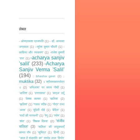
लेबल
- ओमप्रकाश प्रजापति
(1)
- डॉ. अव्यक्त
अग्रवाल
(1)
--सुरेश कुमार चौधरी
(1)
-
काफ़िया और व्याकरण'
(1)
-राजेश कुमारी
-acharya sanjiv
‘राज‘
(1)
'salil'
(233)
-Acharya
Sanjiv Verma 'Salil'
(194)
.
: bhasha geet
(2)
muktika
(32)
॥ श्रीरामरक्षास्तोत्र
॥
(2)
'अभिलाषा' पर काव्य गोष्ठी
(1)
'आतिश'
(1)
'उत्तरकथा'
(1)
'कत्अ' उर्दू
(1)
'केशव कल्चर
(1)
'खलिश'
(2)
’ख़लिश'
(1)
'गज़ल रदीफ़
(1)
'गोत्र' तथा
'अल्ल'
(1)
'बुंदेली दोहे
(1)
'बेदिल'
(1)
‘यादों की नागफनी’
(1)
'रेणु
(1)
'व्योम'
(1)
'संजीव
'शांत'
(1)
'शिक्षक दिवस'
(2)
सलिल'
(3)
'सलिल' की लघुकथाएँ
कान्ता रॉय
(1)
'सुमित्र'
(1)
‘हिन्दी
(1)
"काल है संक्रांति का" रामदेव लाल 'विभोर'