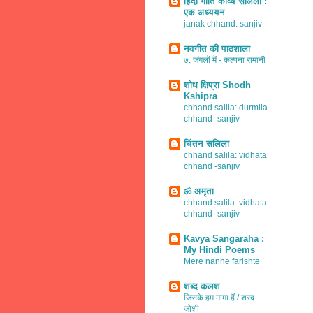
हिंदी गीति काव्य सलिला :
एक अध्ययन
janak chhand: sanjiv
नवगीत की पाठशाला
७. जंगलों में - कल्पना रामानी
शोध क्षिप्रा Shodh
Kshipra
chhand salila: durmila
chhand -sanjiv
चिंतन सलिला
chhand salila: vidhata
chhand -sanjiv
ॐ अमृता
chhand salila: vidhata
chhand -sanjiv
Kavya Sangaraha :
My Hindi Poems
Mere nanhe farishte
शब्द कलश
जिसके हम मामा हैं / शरद
जोशी