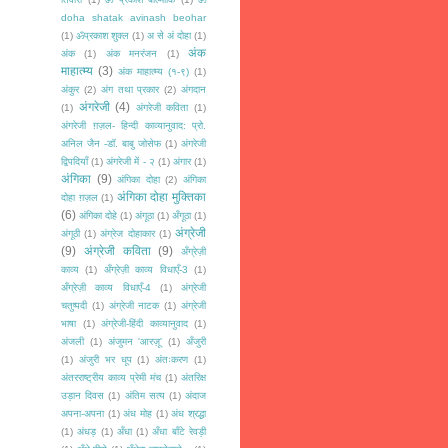
doha shatak avinash beohar
(1)
ॐप्रकाश शुक्ल
(1)
अ से अं दोहा
(1)
अंक
अंक
(1)
अंक मनरंजन
(1)
माहात्म्य
(3)
अंक माहात्म्य (१-९)
(1)
अंकुर
(2)
अंग तथा प्रकार
(2)
अंगदान
अंगरेजी
(4)
(1)
अंगरेजी कविता
(1)
अंगरेजी ग़ज़ल- हिन्दी काव्यानुवाद: प्रो.
अनिल जैन -डॉ. बाबु जोसेफ
(1)
अंगरेजी
द्विपदियाँ
(1)
अंगरेजी में - २
(1)
अंगार
(1)
अंगिका
(9)
अंगिका दोहा
(2)
अंगिका
अंगिका दोहा मुक्तिका
दोहा ग़ज़ल
(1)
(6)
अंगिका दोहे
(1)
अंगूठा
(1)
अँगूठा
(1)
अंग्रेजी
अंगूठी
(1)
अंग्रेज दोहाकार
(1)
(9)
अंग्रेजी कविता
(9)
अँग्रेज़ी
काव्य
(1)
अँग्रेज़ी काव्य विधाएँ-3
(1)
अँग्रेज़ी काव्य विधाएँ-4
(1)
अंग्रेजी
चतुष्पदी
(1)
अंग्रेजी नाटक
(1)
अंग्रेजी
भाषा
(1)
अंग्रेजी-हिंदी काव्यानुवाद
(1)
अंजली
(1)
अंजुमन 'आरज़ू'
(1)
अँजुरी
(1)
अंजुरी भर धूप
(1)
अंतःकरण
(1)
अंतरराष्ट्रीय काव्य प्रेमी मंच
(1)
अंतरिक्ष
उड़ान दिवस
(1)
अंतिम सत्य
(1)
अंदाज
अपना-अपना
(1)
अंध मोह
(1)
अंध श्रद्धा
(1)
अंधड़
(1)
अँधा
(1)
अँधा बाँटे रेवड़ी