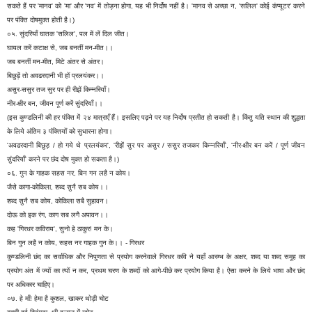
सकते हैं पर 'मानव' को 'मा' और 'नव' में तोड़ना होगा, यह भी निर्दोष नहीं है। 'मानव से अच्छा न, 'सलिल' कोई कंप्यूटर' करने
पर पंक्ति दोषमुक्त होती है।)
०५. सुंदरियाँ घातक 'सलिल', पल में लें दिल जीत।
घायल करें कटाक्ष से, जब बनतीं मन-मीत।।
जब बनतीं मन-मीत, मिटे अंतर से अंतर।
बिछुड़ें तो अवढरदानी भी हों प्रलयंकर।।
असुर-ससुर तज सुर पर ही रीझें किन्नरियाँ।
नीर-क्षीर बन, जीवन पूर्ण करें सुंदरियाँ।।
(इस कुण्डलिनी की हर पंक्ति में २४ मात्राएँ हैं। इसलिए पढ़ने पर यह निर्दोष प्रतीत हो सकती है। किंतु यति स्थान की शुद्धता
के लिये अंतिम ३ पंक्तियों को सुधारना होगा।
'अवढरदानी बिछुड़ / हो गये थे प्रलयंकर', 'रीझें सुर पर असुर / ससुर तजकर किन्नरियाँ', 'नीर-क्षीर बन करें / पूर्ण जीवन
सुंदरियाँ' करने पर छंद दोष मुक्त हो सकता है।)
०६. गुन के गाहक सहस नर, बिन गन लहै न कोय।
जैसे कागा-कोकिला, शब्द सुनै सब कोय।।
शब्द सुनै सब कोय, कोकिला सबै सुहावन।
दोऊ को इक रंग, काग सब लगै अपावन।।
कह 'गिरधर कविराय', सुनो हे ठाकुर! मन के।
बिन गुन लहै न कोय, सहस नर गाहक गुन के।। - गिरधर
कुण्डलिनी छंद का सर्वाधिक और निपुणता से प्रयोग करनेवाले गिरधर कवि ने यहाँ आरम्भ के अक्षर, शब्द या शब्द समूह का
प्रयोग अंत में ज्यों का त्यों न कर, प्रथम चरण के शब्दों को आगे-पीछे कर प्रयोग किया है। ऐसा करने के लिये भाषा और छंद
पर अधिकार चाहिए।
०७. हे माँ! हेमा है कुशल, खाकर थोड़ी चोट