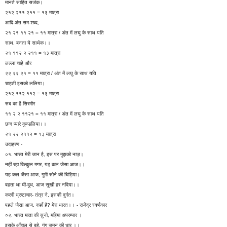
मानते साहित सर्जक।
२१२ २११ २११ = १३ मात्रा
आदि-अंत सम-शब्द,
२१ २१ ११ २१ = ११ मात्रा / अंत में लघु के साथ यति
साथ, बनता ये सार्थक।।
२१ ११२ २ २११ = १३ मात्रा
लल्ला चाहे और
२२ २२ २१ = ११ मात्रा / अंत में लघु के साथ यति
चाहती इसको ललिया।
२१२ ११२ ११२ = १३ मात्रा
सब का है सिरमौर
११ २ २ ११२१ = ११ मात्रा / अंत में लघु के साथ यति
छन्द प्यारे कुण्डलिया।।
२१ २२ २११२ = १३ मात्रा
उदाहरण -
०१. भारत मेरी जान है, इस पर मुझको नाज़।
नहीं रहा बिल्कुल मगर, यह कल जैसा आज।।
यह कल जैसा आज, गुमी सोने की चिड़िया।
बहता था घी-दूध, आज सूखी हर नदिया।।
करदी भ्रष्टाचार- तंत्र ने, इसकी दुर्गत।
पहले जैसा आज, कहाँ है? मेरा भारत।। - राजेंद्र स्वर्णकार
०२. भारत माता की सुनो, महिमा अपरम्पार ।
इसके आँचल से बहे, गंग जमुन की धार ।।