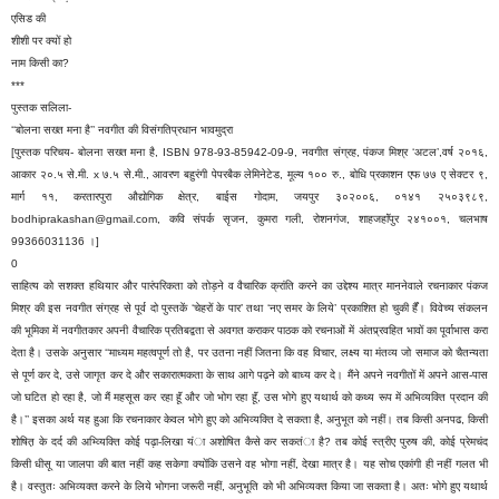
एसिड की
शीशी पर क्यों हो
नाम किसी का?
***
पुस्तक सलिला-
‘‘बोलना सख्त मना है’’ नवगीत की विसंगतिप्रधान भावमुद्रा
[पुस्तक परिचय- बोलना सख्त मना है, ISBN 978-93-85942-09-9, नवगीत संग्रह, पंकज मिश्र ‘अटल’,वर्ष २०१६,
आकार २०.५ से.मी. x ७.५ से.मी., आवरण बहुरंगी पेपरबैक लेमिनेटेड, मूल्य १०० रु., बोधि प्रकाशन एफ ७७ ए सेक्टर ९,
मार्ग ११, करतारपुरा औद्योगिक क्षेत्र, बाईस गोदाम, जयपुर ३०२००६, ०१४१ २५०३९८९,
bodhiprakashan@gmail.com, कवि संपर्क सृजन, कुमरा गली, रोशनगंज, शाहजहाॅंपुर २४१००१, चलभाष
99366031136 ।]
0
साहित्य को सशक्त हथियार और पारंपरिकता को तोड़ने व वैचारिक क्रांति करने का उद्देश्य मात्र माननेवाले रचनाकार पंकज
मिश्र की इस नवगीत संग्रह से पूर्व दो पुस्तकें ‘चेहरों के पार’ तथा ‘नए समर के लिये’ प्रकाशित हो चुकी र्हैं। विवेच्य संकलन
की भूमिका में नवगीतकार अपनी वैचारिक प्रतिबद्वता से अवगत कराकर पाठक को रचनाओं में अंतप्र्रवहित भावों का पूर्वाभास करा
देता है। उसके अनुसार ‘‘माध्यम महत्वपूर्ण तो है, पर उतना नहीं जितना कि वह विचार, लक्ष्य या मंतव्य जो समाज को चैतन्यता
से पूर्ण कर दे, उसे जागृत कर दे और सकारात्मकता के साथ आगे पढ़ने को बाध्य कर दे। मैंने अपने नवगीतों में अपने आस-पास
जो घटित हो रहा है, जो मैं महसूस कर रहा हूॅं और जो भोग रहा हूॅं, उस भोगे हुए यथार्थ को कथ्य रूप में अभिव्यक्ति प्रदान की
है।’’ इसका अर्थ यह हुआ कि रचनाकार केवल भोगे हुए को अभिव्यक्ति दे सकता है, अनुभूत को नहीं। तब किसी अनपढ, किसी
शोषित़ के दर्द की अभ्व्यिक्ति कोई पढ़ा-लिखा यंा अशोषित कैसे कर सकतंा है? तब कोई स्त्रीए पुरुष की, कोई प्रेमचंद
किसी धीसू या जालपा की बात नहीं कह सकेगा क्योंकि उसने वह भोगा नहीं, देखा मात्र है। यह सोच एकांगी ही नहीं गलत भी
है। वस्तुतः अभिव्यक्त करने के लिये भोगना जरूरी नहीं, अनुभूति को भी अभिव्यक्त किया जा सकता है। अतः भोगे हुए यथार्थ