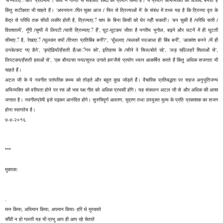
‘सभ्यताएॅं’और ‘प्रतिमायें’। कवि ने गणित से संबंधित शब्दों का प्रयौग किया है। ये प्रयोग अभिव्यक्ति को विशिष्ट बनाते हैं
किंतु सटीकता भी चाहते हैं। ‘अपनापन /घिर चुका आज / फिर से त्रिज्याओं में’ के संबंध में तथ्य यह है कि त्रिज्या वृत के
केंद्र से परिधि तक सीधी लकीर होती है, त्रिज्याएॅं चाप के बिना किसी को घेर नहीे सकतीं। ‘बन चुकी है /परिधि सारी /
विवशतायें’, गूॅंगी /चुप्पी में लिपटी /सारी त्रिज्याएॅं हैं’, घुट-घुटकर जीता है नगरीय भूगोल, बढ़ने और घटनें में ही घुटती
सीमाएॅं है, रेखाएॅं /घुलकर क्यों /तिरता प्रतिबिंब बनीं?’, ‘धुॅंधलाए /फलकों पर/आधा ही बिंब बनीं’, ‘आकांश बनने /में ही
उनके/कट गए डैने’, ‘ड्योढि़याॅं/हॅंसती हैं/आॅंगन को’, इतिहास के /सीने पे सिल/बोते रहे’, ‘लड़ रहीं/लहरें शिलाओं से’,
लिपटकर/हॅंसती हवाओं से’, ‘एक बौना/सा नया/सूरज उगाते हम’जैसे प्रयोग ध्यान आकर्षित करते हैं किंतु अधिक सजगता भी
चाहते हैं।
अटल जी के ये नवगीत पारंपरिक कथ्य को तोड़ते और बहुत कुछ जोड़ते हैं। वैचारिक प्रतिबद्धता पर सहज अनुभूतिजन्य
अभिव्यक्ति को वरीयता होने पर रस औ भाव पक्ष गीत को अधिक प्रभावी होंगे। यह संकलन अटल जी से और अधिक की आशा
जगाता है। नवगीतप्रेमी इसे पढ़कर आनंदित होगे। सुरुचिपूर्ण आवरण, मुद्रण तथा उपयुक्त मूल्य के प्रति प्रकाशक का सजग
होना स्वागतेय है।
७-४-२०१६
***
मुक्तक:
.
मान किया, अभिमान किया, अपमान किया- हरि थे मुस्काते
सौंवी न हो गलती यह भी प्रभु आप ही आप रहे चेताते