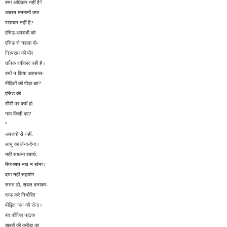
क्या अधिकार नहीं है?
जबरन मनमानी क्या
पापाचार नहीं है?
एसिड-अपराधी को
एसिड से नहला दो-
निरपराध की पीर
तनिक स्वीकार नहीं है।
क्यों न किया अहसास-
पीड़ितों की पीड़ा का?
एसिड की
शीशी पर क्यों हो
नाम किसी का?
*
अपराधों से नहीं,
आयु का लेना-देना।
नहीं साधना स्वार्थ,
सियासत-नाव न खेना।
दया नहीं सहयोग
सतत हो, सबल बनाकर-
दण्ड करे निर्धारित
पीड़ित जन की सेना।
बंद कीजिए नाटक
खबरों की क्रीड़ा का