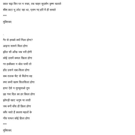
काल चढ़ा सिर पर न रुका, तब चक्र सुदर्शन कृष्ण चलाते
शीश कटा भू लोट रहा था, प्राण गए हरि में ही समाते
***
मुक्तिका:
.
गैर से हमको क्यों गिला होगा?
आइना सामने मिला होगा
झील सी आँख जब भरी होगी
कोई उसमें कमल खिला होगा
गर हकीकत न बोल पायी तो
होंठ उसने दबा-सिला होगा
कब तलक चैट से मिलेगा वह
क्या कभी खत्म सिलसिला होगा
हाय! ऐसे न मुस्कुराओ तुम
ढह गया दिल का हर किला होगा
झोपड़ी खाट धनुष या लाठी
जब बनी बाँस ही छिला होगा
काँप जाते हैं कलश महलों के
नीव पत्थर कोई हिला होगा
***
मुक्तिका: