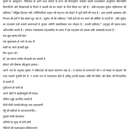
मूल्यों के अवमूल्यन, नैतिकता के क्षरण तथा संबंधों के हनन को दिनानुदिन सशक्त करती तथाकथित आधुनिक जीवनशैली
विसंगतियों और विडंबनाओं के पिंजरे में आदमी को दम तोड़ने के लिये विवश कर रही है। कवि-पत्रकार सुबोध श्रीवास्तव की
कविताएॅं बौद्धिक विलास नहीं, पारिस्थितिक जड़ता की चट्टान को तोड़ने में जुटी छेनी की तरह हैं। आम आदमी अवश्वास और
निजता की हदों में कैद होकर घुट रहा है। सुबोध जी की कविताएॅं ऐसी हदों को सर करने की कोशिश से उपजी हैं। कवि सुबोध
का पत्रकांर उन्हें वायवी कल्पनाओं से दूरकर जमीनी सामाजिकता सम जोड़ता है। उनकी कविताएॅं अनुभूत की सहज-सरल
अभिव्यक्ति करती हैं। वर्तमान नकारात्मक पत्रकारिता के समय में एक पत्रकांर को उसका कवि आशावादी बनाता है।
सब कुछ खत्म/नहीं होता
सब कुछ/खत्म हो जाने के बाद भी
बाकी रह जाता है/कहीं कुछ
फिर सृजन को।
हाॅं, एक कतरा उम्मीद भी/खड़ी कर सकती है
हौसले और विष्वास की/बुलंद इमारत।
अपने नाम के अनुरूप् सुबोध ने कविताओं को सहज बोधगम्य रखा है। वे आतंक के सरपरस्तों को न तो मच्छर के दहाडने की
तरह नकली चुनौती देते हैं, न उनके भय से नतमस्तक होते हैं अपितु उनकी साक्षात शांति की शक्ति और हिंसा की निस्सारिता
से कराते हैं-
तुम्हें/भले ही भाती हो
अपने खेतों में खड़ी/बंदूकों की फसल
लेकिन-/मुझे आनंदित करती है
पीली-पीली सरसों/और/दूर तक लहलहाती
गेहूॅं की बालियों से उपजता/संगीत।
तुम्हारे बच्चों को/शायद
लोरियों सा सुख भी देती होगी
गोलियों की तड़तड़ाहट/लेकिन/सुनो