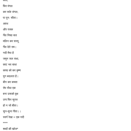
काश,
फिर मंगल
कर सके जंगल,
पा पुन: सीता।
अवध
और रजक
गँवा निष्ठा सत
मलिन कर सरयू
गँवा देते राम।
नदी मैया है
जमुन जल राधा,
काट भव बाधा
कान्ह को कर कृष्ण
युग बदलता है।
बीन कर कचरा
रोप पौधा एक
बना उसको वृक्ष
उगा फिर सूरज
हो न जो बीता।
सुन-सुना गीता।।
स्वर्ण रेखा = एक नदी
****
शब्दों की खोज*