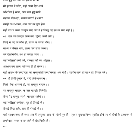
बच्ची हुई दिवंगता, थी इलाज में खोट
थी इलाज में खोट, यही अच्छे दिन आये
अभिनेता हैं खास, आम जन हुए पराये
सहकर पीड़ा-दर्द, जनता करती है क्षमा?
समझें व्यथा-कथा, आम जन का कुछ हेमा
यहाँ प्रथम चरण का एक शब्द अंत में है किन्तु वह प्रथम शब्द नहीं है।
०८. दल का दलदल ख़त्म कर, चुनिए अच्छे लोग।
जिन्हें न पद का लोभ हो, साध्य न केवल भोग।।
साध्य न केवल भोग, लक्ष्य जन सेवा करना।
करें देश-निर्माण, पंथ ही केवल वरना।।
कहे 'सलिल' कवि करें, योग्यता को मत ओझल।
आरक्षण कर ख़त्म, योग्यता ही हो संबल।।
यहाँ आरम्भ के शब्द 'दल' का समतुकांती शब्द 'संबल' अंत में है। प्रयोग मान्य हो या न हो, विचार करें।
०९. हैं ऊँची दूकान में, यदि फीके पकवान।
जिसे- देख आश्चर्य हो, वह सचमुच नादान।।
वह सचमुच नादान, न फल या छाँह मिलेगी।
ऊँचा पेड़ खजूर, व्यर्थ- ना दाल गलेगी।।
कहे 'सलिल' कविराय, दूर हो ऊँचाई से।
ऊँचाई दिख सके, सदा ही नीचाई से।।
यहाँ प्रथम शब्द 'है' तथा अंत में प्रयुक्त शब्द 'से' दोनों गुरु हैं। प्रथम दृष्टया भिन्न प्रतीत होने पर भी दोनों के उच्चारण में
लगनेवाला समय समान होने से छंद निर्दोष है।
***