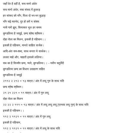
जहाँ देर है वहीं है, सच मानो अंधेर
सच मानो अंधेर, मचा संसद में हुल्लड़
हर सांसद को भाँग, पिला दो भर-भर कुल्हड़
भाँग चढ़े मतभेद, दूर हो करें न संशय
नाचें गायें झूम, सियासत भूल हर समय
कुण्डलिया है जादुई, छन्द श्रेष्ठ श्रीमान।
दोहा रोला का मिलन, इसकी है पहिचान।।
इसकी है पहिचान, मानते साहित सर्जक।
आदि-अंत सम-शब्द, साथ बनता ये सार्थक।।
लल्ला चाहे और, चाहती इसको ललिया।
सब का है सिरमौर छन्द, प्यारे, कुण्डलिया।। - नवीन चतुर्वेदी
कुण्डलिया छन्द का विधान उदाहरण सहित
कुण्डलिया है जादुई
२११२ २ २१२ = १३ मात्रा / अंत में लघु गुरु के साथ यति
छन्द श्रेष्ठ श्रीमान।
२१ २१ २२१ = ११ मात्रा / अंत में गुरु लघु
दोहा रोला का मिलन
२२ २२ २ १११ = १३ मात्रा / अंत में लघु लघु लघु [प्रभाव लघु गुरु] के साथ यति
इसकी है पहिचान।।
११२ २ ११२१ = ११ मात्रा / अंत में गुरु लघु
इसकी है पहिचान,
११२ २ ११२१ = ११ मात्रा / अंत में लघु के साथ यति