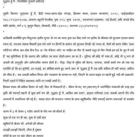
युद्धरत हूँ मैं : जिजीविषा गुंजाती कविताएँ
*
(कृति विवरण: युद्घरत हूँ मैं, हिंदी गजल-काव्य-दोहा संग्रह, हिमकर श्याम, प्रथम संस्करण, २०१८, आईएसबीएन
९७८८१९३७१९०७७, आवरण बहुरंगी पेपरबैक, पृष्ठ २१२, मूल्य २७५रु., नवजागरण प्रकाशन, नई दिल्ली, कवि संपर्क बीच
शांति एंक्लेव, मार्ग ४ ए, कुसुम विहार, मोराबादी, राँची ८३४००८, चलभाष ८६०३१७१७१०)
*
आदिकवि वाल्मीकि द्वारा मिथुनरत क्रौंच युगल के नर का व्याध द्वारा वध किए जाने पर क्रौंच के चीत्कार को सुनकर प्रथम काव्य
रचना हो, नवजात शावक शिकारी द्वारा मारे जाने पर हिरणी के क्रंदन को सुनकर लिखी गई गजल हो, शैली की काव्य पंक्ति 'अवर
स्वीटैस्ट सौंग्स आर दोस विच टैल अॉफ सैडेस्ट थॉट' या साहिर का गीत 'हैं सबसे मधुर वो गीत जिन्हें हम दर्द के सुर में गाते
हैं' यह सुनिश्चित है कि करुणा और कविता का साथ चोली-दामन का सा है। दुनिया की कोई भी भाषा हो, कोई भी भू भाग हो
आदमी की अनुभूति और अभिव्यक्ति समान होती है। पीड़ा, पीड़ा से मुक्ति की चेतना, प्रयास, संघर्ष करते मन को जब यह
प्रतीति हो कि हर चुनौती, हर लड़ाई, हर कोशिश करते हुए अपने आप से 'युद्धरत हूँ मैं' तब कवि कविता ही नहीं करता, कविता
को जीता है। तब उसकी कविता पिंगल और व्याकरण के मानक पर नहीं, जिंदगी के उतार-चढ़ाव पर बहती हुई नदी की उछलती-
गिरती लहरों में निहित कलकल ध्वनि पर परखी जाती है।
हिमकर श्याम की कविता दिमाग से नहीं, दिल से निकलती है। जीवन के षट् राग (खटराग) में अंतर्निहित पंचतत्वों की तरह इस
कृति की रचनाएँ कहनी हैं कुछ बातें मन की, युद्धरत हूँ मैं, आखिर कब तक?, झड़ता पारिजात तथा सबकी अपनी पीर पाँच
अध्यायों में व्यवस्थित की गई हैं। शारदा वंदन की सनातन परंपरा के साथ बहुशिल्पीय गीति रचनाएँ अंतरंग भावनाओं से सराबोर
है।
आरंभ में ३ से लेकर ६ पदीय अंतरों के गीत मन को बाँधते हैं-
सुख तो पल भर ही रहा, दुख से लंबी बात
खुशियाँ हैं खैरात सी, अनेकों की सौग़ात
उलझी-उलझी ज़िंदगी, जीना है दुश्वार
साँसों के धन पर चले जीवन का व्यापार