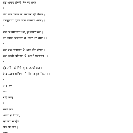
ढाई आखर बाँचती, नैन मूँद अंधेर।।
*
चैती देख पलाश को, तन-मन रही निसार।
क्रुद्ध-तप्त सूरज जला, बरसाता अंगार।।
*
ज्यों की त्यों चादर धरी, हुए कबीरा खेत।
बन कमाल खलिहान ने, चादर धरी समेट।।
*
कल तक मालामाल थे, आज खेत कंगाल।
कल खाली खलिहान थे, अब हैं मालामाल।।
*
बूँद पसीने की गिरी, भू पर उपजी बाल।
देख फसल खलिहान में, मिहनत हुई निहाल।।
*
७-४-२०२२
***
नदी काव्य
*
स्वर्ण रेखा!
अब न हो निराश,
रही तट पर गूँज
आप आ गीता।