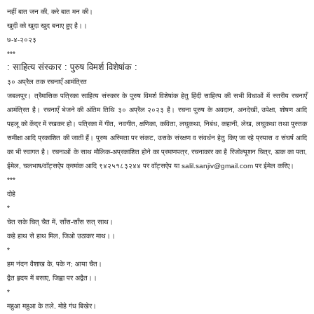
नहीं बात जन की, करे बात मन की।
खुदी को खुदा खुद बनाए हुए है।।
७-४-२०२३
***
: साहित्य संस्कार : पुरुष विमर्श विशेषांक :
३० अप्रैल तक रचनाएँ आमंत्रित
जबलपुर। त्रैमासिक पत्रिका साहित्य संस्कार के पुरुष विमर्श विशेषांक हेतु हिंदी साहित्य की सभी विधाओं में स्तरीय रचनाएँ
आमंत्रित है। रचनाएँ भेजने की अंतिम तिथि ३० अप्रैल २०२३ है। रचना पुरुष के अवदान, अनदेखी, उपेक्षा, शोषण आदि
पहलू को केंद्र में रखकर हो। पत्रिका में गीत, नवगीत, क्षणिका, कविता, लघुकथा, निबंध, कहानी, लेख, लघुकथा तथा पुस्तक
समीक्षा आदि प्रकाशित की जाती हैं। पुरुष अस्मिता पर संकट, उसके संरक्षण व संवर्धन हेतु किए जा रहे प्रयास व संघर्ष आदि
का भी स्वागत है। रचनाओं के साथ मौलिक-अप्रकाशित होने का प्रमाणपत्र, रचनाकार का है रिजोल्यूशन चित्र, डाक का पता,
ईमेल, चलभाष/वॉट्सऐप क्रमांक आदि ९४२५१८३२४४ पर वॉट्सऐप या salil.sanjiv@gmail.com पर ईमेल करिए।
***
दोहे
*
चेत सके चित् चैत में, साँस-साँस सत् साथ।
कहे हाथ से हाथ मिल, जिओ उठाकर माथ।।
*
हम नंदन वैशाख के, पके न; आया चैत।
द्वैत हृदय में बसाए, जिह्वा पर अद्वैत।।
*
महुआ महुआ के तले, मोहे गंध बिखेर।