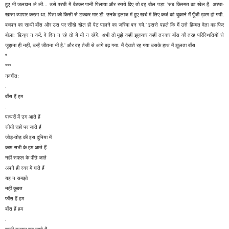
हुए भी जलावन ले ली... उसे परछी में बैठकर पानी पिलाया और रुपये दिए तो वह बोल पड़ा: 'सब किस्मत का खेल है. अच्छा-
खासा व्यापार करता था. पिता को किसी से टक्कर मार डी. उनके इलाज में हुए खर्च में लिए कर्ज को चुकाने में पूँजी ख़त्म हो गयी.
बचपन का साथी बाँस और उस पर सीखे खेल ही पेट पालने का जरिया बन गये.' इससे पहले कि मैं उसे हिम्मत देता वह फिर
बोला: 'फ़िक्र न करें, वे दिन न रहे तो ये भी न रहेंगे. अभी तो मुझे कहीं झुककर कहीं तनकर बाँस की तरह परिस्थितियों से
जूझना ही नहीं, उन्हें जीतना भी है.' और वह तेजी से आगे बढ़ गया. मैं देखते रह गया उसके हाथ में झूलता बाँस
*
***
नवगीत:
.
बाँस हैं हम
.
पत्थरों में उग आते हैं
सीधी राहों पर जाते हैं
जोड़-तोड़ की इस दुनिया में
काम सभी के हम आते हैं
नहीं सफल के पीछे जाते
अपने ही स्वर में गाते हैं
यह न समझो
नहीं कूबत
फाँस हैं हम
बाँस हैं हम
.