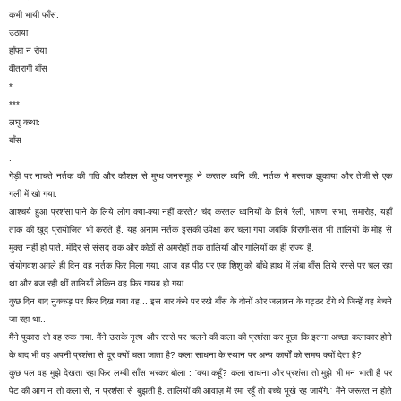
कभी भायी फाँस.
उठाया
हाँफा न रोया
वीतरागी बाँस
*
***
लघु कथा:
बाँस
.
गेंड़ी पर नाचते नर्तक की गति और कौशल से मुग्ध जनसमूह ने करतल ध्वनि की. नर्तक ने मस्तक झुकाया और तेजी से एक
गली में खो गया.
आश्चर्य हुआ प्रशंसा पाने के लिये लोग क्या-क्या नहीं करते? चंद करतल ध्वनियों के लिये रैली, भाषण, सभा, समारोह, यहाँ
ताक की खुद प्रायोजित भी कराते हैं. यह अनाम नर्तक इसकी उपेक्षा कर चला गया जबकि विरागी-संत भी तालियों के मोह से
मुक्त नहीं हो पाते. मंदिर से संसद तक और कोठों से अमरोहों तक तालियों और गालियों का ही राज्य है.
संयोगवश अगले ही दिन वह नर्तक फिर मिला गया. आज वह पीठ पर एक शिशु को बाँधे हाथ में लंबा बाँस लिये रस्से पर चल रहा
था और बज रही थीं तालियाँ लेकिन वह फिर गायब हो गया.
कुछ दिन बाद नुक्कड़ पर फिर दिख गया वह... इस बार कंधे पर रखे बाँस के दोनों ओर जलावन के गट्ठर टँगे थे जिन्हें वह बेचने
जा रहा था..
मैंने पुकारा तो वह रुक गया. मैंने उसके नृत्य और रस्से पर चलने की कला की प्रशंसा कर पूछा कि इतना अच्छा कलाकार होने
के बाद भी वह अपनी प्रशंसा से दूर क्यों चला जाता है? कला साधना के स्थान पर अन्य कार्यों को समय क्यों देता है?
कुछ पल वह मुझे देखता रहा फिर लम्बी साँस भरकर बोला : 'क्या कहूँ? कला साधना और प्रशंसा तो मुझे भी मन भाती है पर
पेट की आग न तो कला से, न प्रशंसा से बुझती है. तालियों की आवाज़ में रमा रहूँ तो बच्चे भूखे रह जायेंगे.' मैंने जरूरत न होते