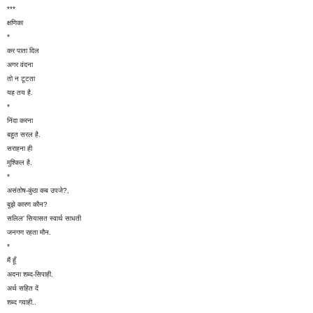
***
क्षणिका
*
कर पाता दिल
अगर वंदना
तो न टूटता
यह तय है.
*
निंदा करना
बहुत सरल है.
सराहना ही
मुश्किल है.
*
असंतोष-कुंठा कब उपजे?,
बूझे कारण कौन?
सलिल' सियासत स्वार्थ साधती
जनगण रहता मौन.
*
मैं हूँ
अदना शब्द-सिपाही.
अर्थ सहित दें
शब्द गवाही..