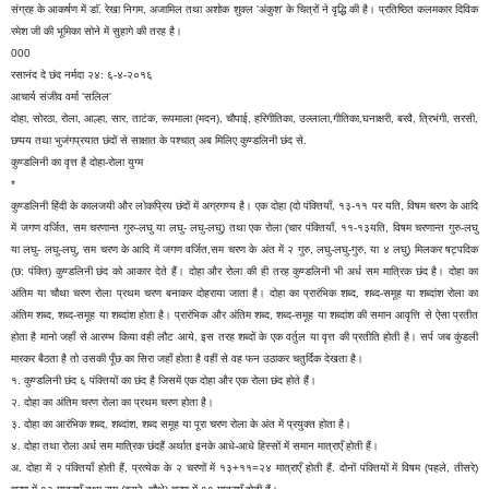
संग्रह के आकर्षण में डाॅ. रेखा निगम, अजामिल तथा अशोक शुक्ल 'अंकुश' के चित्रों ने वृद्धि की है। प्रतिष्ठित कलमकार दिविक
रमेश जी की भूमिका सोने में सुहागे की तरह है।
000
रसानंद दे छंद नर्मदा २४: ६-४-२०१६
आचार्य संजीव वर्मा 'सलिल'
दोहा, सोरठा, रोला, आल्हा, सार, ताटंक, रूपमाला (मदन), चौपाई, हरिगीतिका, उल्लाला,गीतिका,घनाक्षरी, बरवै, त्रिभंगी, सरसी,
छप्पय तथा भुजंगप्रयात छंदों से साक्षात के पश्चात् अब मिलिए कुण्डलिनी छंद से.
कुण्डलिनी का वृत्त है दोहा-रोला युग्म
*
कुण्डलिनी हिंदी के कालजयी और लोकप्रिय छंदों में अग्रगण्य है। एक दोहा (दो पंक्तियाँ, १३-११ पर यति, विषम चरण के आदि
में जगण वर्जित, सम चरणान्त गुरु-लघु या लघु- लघु-लघु) तथा एक रोला (चार पंक्तियाँ, ११-१३यति, विषम चरणान्त गुरु-लघु
या लघु- लघु-लघु, सम चरण के आदि में जगण वर्जित,सम चरण के अंत में २ गुरु, लघु-लघु-गुरु, या ४ लघु) मिलकर षट्पदिक
(छ: पंक्ति) कुण्डलिनी छंद को आकार देते हैं। दोहा और रोला की ही तरह कुण्डलिनी भी अर्ध सम मात्रिक छंद है। दोहा का
अंतिम या चौथा चरण रोला प्रथम चरण बनाकर दोहराया जाता है। दोहा का प्रारंभिक शब्द, शब्द-समूह या शब्दांश रोला का
अंतिम शब्द, शब्द-समूह या शब्दांश होता है। प्रारंभिक और अंतिम शब्द, शब्द-समूह या शब्दांश की समान आवृत्ति से ऐसा प्रतीत
होता है मानो जहाँ से आरम्भ किया वही लौट आये, इस तरह शब्दों के एक वर्तुल या वृत्त की प्रतीति होती है। सर्प जब कुंडली
मारकर बैठता है तो उसकी पूँछ का सिरा जहाँ होता है वहीं से वह फन उठाकर चतुर्दिक देखता है।
१. कुण्डलिनी छंद ६ पंक्तियों का छंद है जिसमें एक दोहा और एक रोला छंद होते हैं।
२. दोहा का अंतिम चरण रोला का प्रथम चरण होता है।
३. दोहा का आरंभिक शब्द, शब्दांश, शब्द समूह या पूरा चरण रोला के अंत में प्रयुक्त होता है।
४. दोहा तथा रोला अर्ध सम मात्रिक छंदहैं अर्थात इनके आधे-आधे हिस्सों में समान मात्राएँ होती हैं।
अ. दोहा में २ पंक्तियाँ होती हैं, प्रत्येक के २ चरणों में १३+११=२४ मात्राएँ होती हैं. दोनों पंक्तियों में विषम (पहले, तीसरे)