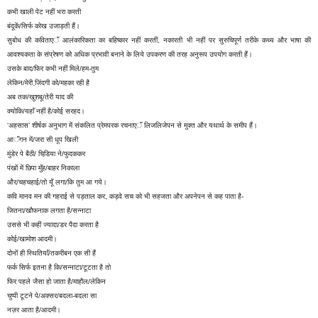
कभी खाली पेट नहीं भरा करती
बंदूकें/सिर्फ कोख उजाड़ती हैं।
सुबोध की कविताएॅं आलंकारिकता का बहिष्कार नहीं करतीं, नकारती भी नहीं पर सुरुचिपूर्ण तरीके कथ्य और भाषा की
आवश्यकता के संप्रेषण को अधिक प्रभावी बनाने के लिये उपकरण की तरह अनुरूप उपयोग करती हैं।
उसके बाद/फिर कभी नहीं मिले/हम-तुम
लेकिन/मेरी जि़ंदगी को/महका रही है
अब तक/खुशबू/तेरी याद की
क्योकि/यहाॅं नहीं है/कोई सरहद।
‘अहसास’ शीर्षक अनुभाग में संकलित प्रेमपरक रचनाएॅं लिजलिजेपन से मुक्त और यथार्थ के समीप हैं।
आॅंगन में/जरा सी धूप खिली
मुंडेर पे बैठी/ चिडि़या ने/फुदककर
पंखों में छिपा मुॅंह/बाहर निकाला
और/चहचहाई/तो यूॅं लगा/कि तुम आ गये।
कवि मानव मन की गहराई से पड़ताल कर, कड़वे सच को भी सहजता और अपनेपन से कह पाता है-
जितना/खौफनाक लगता है/सन्नाटा
उससे भी कहीं ज्यादा/डर पैदा करता है
कोई/खामोश आदमी।
दोनों ही स्थितियाॅं/तकरीबन एक सी हैं
फर्क सिर्फ इतना है कि/सन्नाटा/टूटता है तो
फिर पहले जैसा हो जाता है/माहौल/लेकिन
चुप्पी टूटने पे/अक्सर/बदला-बदला सा
नज़र आता है/आदमी।