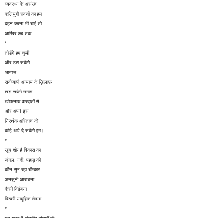
व्यवस्था के असंख्य
कलियुगी रावणों का हम
दहन करना भी चाहें तो
आखिर कब तक
*
तोड़ेंगे हम चुप्पी
और उठा सकेंगे
आवाज़
सर्वव्यापी अन्याय के ख़िलाफ़
लड़ सकेंगे तमाम
खौफ़नाक वारदातों से
और अपने इस
निरर्थक अस्तित्व को
कोई अर्थ दे सकेंगे हम।
*
खूब शोर है विकास का
जंगल, नदी, पहाड़ की
कौन सुन रहा चीत्कार
अनसुनी आराधना
कैसी विडंबना
बिखरी सामूहिक चेतना
*