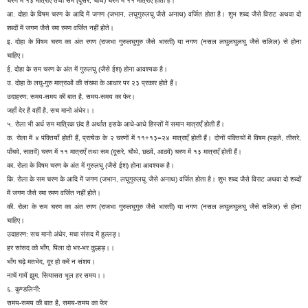
चरण में १३ मात्राएँ तथा सम (दूसरे, चौथे) चरण में ११ मात्राएँ होती हैं।
आ. दोहा के विषम चरण के आदि में जगण (जभान, लघुगुरुलघु जैसे अनाथ) वर्जित होता है। शुभ शब्द जैसे विराट अथवा दो
शब्दों में जगण जैसे रमा रमण वर्जित नहीं होते।
इ. दोहा के विषम चरण का अंत रगण (राजभा गुरुलघुगुरु जैसे भारती) या नगण (नसल लघुलघुलघु जैसे सलिल) से होना
चाहिए।
ई. दोहा के सम चरण के अंत में गुरुलघु (जैसे ईश) होना आवश्यक है।
उ. दोहा के लघु-गुरु मात्राओं की संख्या के आधार पर २३ प्रकार होते हैं।
उदाहरण: समय-समय की बात है, समय-समय का फेर।
जहाँ देर है वहीं है, सच मानो अंधेर।।
५. रोला भी अर्ध सम मात्रिक छंद है अर्थात इसके आधे-आधे हिस्सों में समान मात्राएँ होती हैं।
क. रोला में ४ पंक्तियाँ होती हैं, प्रत्येक के २ चरणों में ११+१३=२४ मात्राएँ होती हैं। दोनों पंक्तियों में विषम (पहले, तीसरे,
पाँचवे, सातवें) चरण में ११ मात्राएँ तथा सम (दूसरे, चौथे, छठवें, आठवें) चरण में १३ मात्राएँ होती हैं।
का. रोला के विषम चरण के अंत में गुरुलघु (जैसे ईश) होना आवश्यक है।
कि. रोला के सम चरण के आदि में जगण (जभान, लघुगुरुलघु जैसे अनाथ) वर्जित होता है। शुभ शब्द जैसे विराट अथवा दो शब्दों
में जगण जैसे रमा रमण वर्जित नहीं होते।
की. रोला के सम चरण का अंत रगण (राजभा गुरुलघुगुरु जैसे भारती) या नगण (नसल लघुलघुलघु जैसे सलिल) से होना
चाहिए।
उदाहरण: सच मानो अंधेर, मचा संसद में हुल्लड़।
हर सांसद को भाँग, पिला दो भर-भर कुल्हड़।।
भाँग चढ़े मतभेद, दूर हो करें न संशय।
नाचें गायें झूम, सियासत भूल हर समय।।
६. कुण्डलिनी:
समय-समय की बात है, समय-समय का फेर