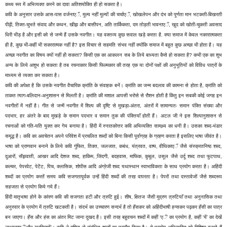
कथ्य रूप में अभिव्यक्त करने का दावा अतिशयोक्ति ही हो सकता है।
कवि के अनुसार उसके आस-पास वर्जनाएॅं, मूल्य नहीं मूल्यों की चर्चाएॅं, खोखलेपन और दंभ को पूर्णता मान भटकती-बिखरती
पीढ़ी, तिक्त-चुभते संवाद और कथन, खीझ और बासीपन, अति तार्किकता, दम तोड़ती भावनाएॅं, खुद को खोती-चुकती अवसाद
धिरी भीड़ है और इसी को से जन्मे हैं उसके नवगीत। यह वक्तव्य कुछ सवाल खड़े करता है. क्या समाज में केवल नकारात्मकता
ही है, कुछ भी-कहीं भी सकारात्मक नहीं है? इस विचार से सहमति संभव नहीं क्योंकि समाज में बहुत कुछ अच्छा भी होता है। यह
अच्छा नवगीत का विषय क्यों नहीं होे सकता? किसी एक का आकलन सब के लिये बाध्यता कैसे हो सकता है? कभी एक का शुभ
अन्य के लिये अशुभ हो सकता है तब रचनाकार किसी फिल्मकार की तरह एक या दोनों पक्षों की अनुभूतियों को विविध पात्रों के
माध्यम से व्यक्त कर सकता है।
कवि की अपेक्षा है कि उसके नवगीत वैचारिक क्रांति के संवाहक बनें। क्रांति का जन्म बदलाव की कामना से होता है, क्रांति को
ताकत त्याग-बलिदान-अनुशासन से मिलती है। क्रांति की मशाल आपसी भरोसे से रौशन होती है किंतु इन सबकी कोई जगह इन
नवगीतों में नहीं है। गीत से जन्में नवगीत में शिल्प की दृष्टि से मुखड़ा-अंतरा, अंतरों में सामान्यतः समान पंक्ति संख्या और
पदभार, हर अंतरे के बाद मुखड़े के समान पदभार व समान तुक की पंक्तियाॅं होती हैं। अटल जी ने इस शिल्पानुशासन से
रचनाओं को गति-यति युक्त कर गेय बनाया है। हिंदी में स्नातकोत्तर कवि अभिव्यक्ति सामथ्र्य का धनी है। उसका शब्द-भंडार
समृद्ध है। कवि का अवचेतन अपने परिवेश में प्रचलित शब्दों को बिना किसी पूर्वाग्रह के ग्रहण करता है इसलिए भाषा जीवंत है।
भाषा को प्राणवान बनाने के लिये कवि गुंफित, तिक्त, जलजात, कबंध, यंत्रवत, वाष्प, वीथिकाएॅं जैसे संस्क्रतनिष्ठ शब्द,
दुआरों, सॅंझवाती, आखर आदि देशज शब्द, हाकिम, जि़ंदगी, बदहवास, माफिक, कुबूल, उसूल जैसे उर्दू शब्द तथा फुटपाथ,
कल्चर, पेपरवेट, पेटेंट, पिच, क्लासिक, शोपीस आदि अंग्रेजी शब्द यथास्थान स्वाभाविकता के साथ प्रयोग करता है। अहिंदी
शब्दों का प्रयोग करतें समय कवि सजगतापूर्वक उन्हें हिंदी शब्दों की तरह वापरता है। पेपरों तथा दस्तावेजों जैसे शब्दरूप
सहजता से प्रयोग किये गये हैं।
हिंदी मातृभाषा होने के कांरण कवि की सजगता हटी और त्रुटि हुई। शीष, क्षितज जैसी मुद्रण त्रुटियाॅं तथा अनुनासिक तथा
अनुस्वार के प्रयोग में त्रुटि खटकती है। संदर्भ का उच्चारण सन्दर्भ है तो हॅंसकर को अहिंदीभाषी हन्सकर पढ़कर हॅंसी का पात्र
बन जाएगा। हॅंस और हंस का अंतर मिट जाना दुखद है। इसी तरह बहुवचन शब्दों में कहीं ‘एॅं’ का प्रयोग है, कहीं ‘यें’ का देखें