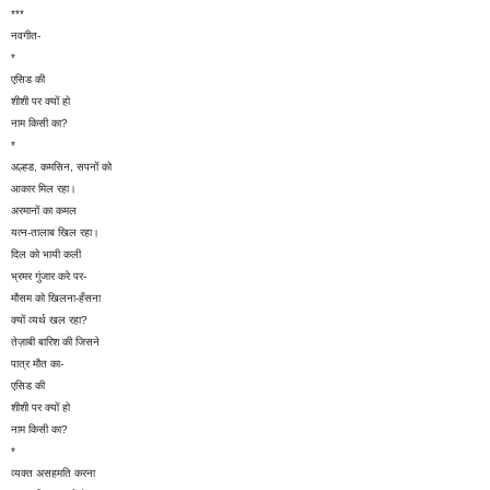
***
नवगीत-
*
एसिड की
शीशी पर क्यों हो
नाम किसी का?
*
अल्हड, कमसिन, सपनों को
आकार मिल रहा।
अरमानों का कमल
यत्न-तालाब खिल रहा।
दिल को भायी कली
भ्रमर गुंजार करे पर-
मौसम को खिलना-हँसना
क्यों व्यर्थ खल रहा?
तेज़ाबी बारिश की जिसने
पात्र मौत का-
एसिड की
शीशी पर क्यों हो
नाम किसी का?
*
व्यक्त असहमति करना