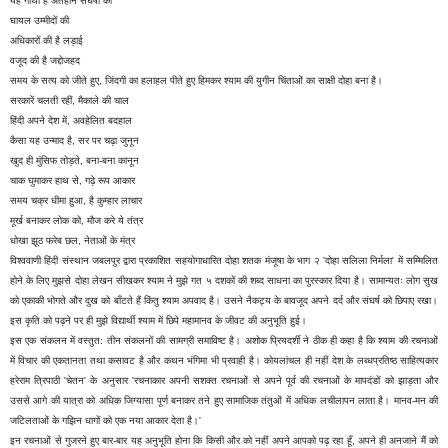
यह गाथा है अंतहीन संघर्षों की
घायल उम्मीदों की
अधिकारों की है लड़ाई
वजूद की है जद्दोजहद
समय के सत्य को जीते हुए, जिंदगी का हलाहल पीते हुए हिमकर श्याम की युगीन चिंताओं का साक्षी दोहा बना है।
सरकारें चलती रहीं, मैकाले की चाल
हिंदी अपने देश में, अवहेलित बदहाल
कैसा यह उन्माद है, सर पर चढ़ा जुनून
खुद ही मुंसिफ तोड़ते, बना-बना कानून
चाक घुमाकर हाथ से, गढ़े रूप आकार
समय चक्र धीमा हुआ, है कुम्हार लाचार
मूर्ख बनाकर लोक को, मौज करे ये तंत्र
धोखा झूठ फरेब छल, नेताओं के मंत्र
विश्ववाणी हिंदी संस्थान जबलपुर द्वारा प्रकाशित सहयोगाधारित दोहा शतक मंजूषा के भाग २ 'दोहा सलिला निर्मला' में सम्मिलित
होने के लिए मुझसे दोहा लेखन सीखकर श्याम ने मुझे गत ५ दशकों की शब्द साधना का पुरस्कार दिया है। सामान्यतः लोग सुख
को एकाकी भोगते और दुख को बाँटते हैं किंतु श्याम अपवाद है। उसने नैकट्य के बावजूद अपने दर्द और संघर्ष को छिपाए रखा।
इस कृति को पढ़ने पर ही मुझे विद्यार्थी श्याम में छिपे महामानव के जीवट की अनुभूति हुई।
इस एक संकलन में वस्तुत: तीन संकलनों की सामग्री समाविष्ट है। अशोक प्रियदर्शी ने ठीक ही कहा है कि श्याम की रचनाओं
में विचार की एकतानता तथा कसावट है और कथन भंगिमा भी प्रवाही है। कोयलांचल ही नहीं देश के लब्धप्रतिष्ठ साहित्यकार
हरेराम त्रिपाठी 'चेतन' के अनुसार 'रचनाकार अपनी सशक्त रचनाओं से अपने पूर्व की रचनाओं के मापदंडों को झाड़ता और
उससे आगे की यात्रा को अधिक जिग्यासा पूर्ण बनाकर तने हुए सामाजिक तंतुओं में अधिक लचीलापन लाता है। मानव-मन की
जटिलताओं के गझिन धागों को एक नया आकार देता है।'
इन रचनाओं से गुजरने हुए बार-बार यह अनुभूति होना कि किसी और को नहीं अपने आपको पढ़ रहा हूँ, अपने ही अनजाने मैं को