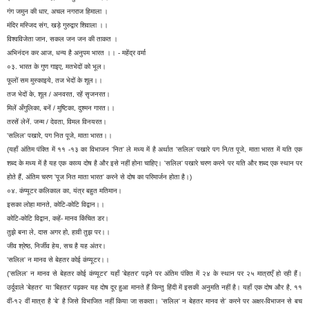
गंग जमुन की धार, अचल नगराज हिमाला ।
मंदिर मस्जिद संग, खड़े गुरुद्वार शिवाला ।।
विश्वविजेता जान, सकल जन जन की ताकत ।
अभिनंदन कर आज, धन्य है अनुपम भारत ।। - महेंद्र वर्मा
०३. भारत के गुण गाइए, मतभेदों को भूल।
फूलों सम मुस्काइये, तज भेदों के शूल।।
तज भेदों के, शूल / अनवरत, रहें सृजनरत।
मिलें अँगुलिका, बनें / मुष्टिका, दुश्मन गारत।।
तरसें लेनें. जन्म / देवता, विमल विनयरत।
'सलिल' पखारे, पग नित पूजे, माता भारत।।
(यहाँ अंतिम पंक्ति में ११ -१३ का विभाजन 'नित' ले मध्य में है अर्थात 'सलिल' पखारे पग नि/त पूजे, माता भारत में यति एक
शब्द के मध्य में है यह एक काव्य दोष है और इसे नहीं होना चाहिए। 'सलिल' पखारे चरण करने पर यति और शब्द एक स्थान पर
होते हैं, अंतिम चरण 'पूज नित माता भारत' करने से दोष का परिमार्जन होता है।)
०४. कंप्यूटर कलिकाल का, यंत्र बहुत मतिमान।
इसका लोहा मानते, कोटि-कोटि विद्वान।।
कोटि-कोटि विद्वान, कहें- मानव किंचित डर।
तुझे बना ले, दास अगर हो, हावी तुझ पर।।
जीव श्रेष्ठ, निर्जीव हेय, सच है यह अंतर।
'सलिल' न मानव से बेहतर कोई कंप्यूटर।।
('सलिल' न मानव से बेहतर कोई कंप्यूटर' यहाँ 'बेहतर' पढ़ने पर अंतिम पंक्ति में २४ के स्थान पर २५ मात्राएँ हो रही हैं।
उर्दूवाले 'बेहतर' या 'बिहतर' पढ़कर यह दोष दूर हुआ मानते हैं किन्तु हिंदी में इसकी अनुमति नहीं है। यहाँ एक दोष और है, ११
वीं-१२ वीं मात्रा है 'बे' है जिसे विभाजित नहीं किया जा सकता। 'सलिल' न बेहतर मानव से' करने पर अक्षर-विभाजन से बच