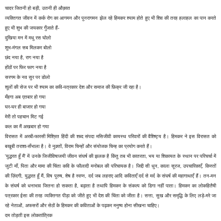
चादर जितनी हो बड़ी, उतनी ही औक़ात
व्यक्तिगत जीवन में कर्क रोग का आगमन और पुनरागमन झेल रहे हिमकर श्याम होते हुए भी शिव की तरह हलाहल का पान करते
हुए भी शुभ की जयकार गुँजाते हैं-
दुखिया मन में मधु रस घोलो
शुभ-मंगल सब मिलकर बोलो
छंद नया है, राग नया है
होंठों पर फिर फाग नया है
सरगम के नव सुर पर डोलो
शूलों की सेज पर भी श्याम का कवि-पत्रकार देश और समाज की फ़िक्र जी रहा है।
मँहगा अब एतबार हो गया
घर-घर ही बाजार हो गया
मेरी तो पहचान मिट गई
कल का मैं अखबार हो गया
विरासत में अरबी-फारसी मिश्रित हिंदी की शब्द संपदा मसिजीवी कायस्थ परिवारों की वैशिष्ट्य है। हिमकर ने इस विरासत को
बखूबी तराशा-सँभाला है। वे नुक़्तों, विराम चिन्हों और संयोजक चिन्ह का प्रयोग करते हैं।
'युद्धरत हूँ मैं' में उनके जिजीविषाजयी जीवन संघर्ष की झलक है किंतु तब भी कातरता, भय या शिकायत के स्थान पर परिचर्चा में
जुटी माँ, पिता और मामा की चिंता कवि के फौलादी मनोबल की परिचायक है। जिद्दी सी धुन, काला सूरज, उपचारिकाएँ, किस्तों
की ज़िंदगी, युद्धरत हूँ मैं, विष पुरुष, शेष है स्वप्न, दर्द जब लहराए आदि कविताएँ दर्द से मर्द के संघर्ष की महागाथाएँ हैं। तन-मन
के संघर्ष को धनाभाव जितना हो सकता है, बढ़ाता है तथापि हिमकर के संकल्प को डिगा नहीं पाता। हिमकर का लोकहितैषी
पत्रकार ईसा की तरह व्यक्तिगत पीड़ा को जीते हुए भी देश की चिंता को जीता है। सत्ता, सुख और समृद्धि के लिए लड़े-मरे जा
रहे नेताओं, अफसरों और सेठों के हिमकर की कविताओं के पढ़कर मनुष्य होना सीखना चाहिए।
दम तोड़ती इस लोकतांत्रिक