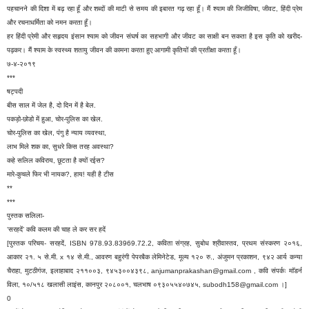
पहचानने की दिशा में बढ़ रहा हूँ और शब्दों की माटी से समय की इबारत गढ़ रहा हूँ। मैं श्याम की जिजीविषा, जीवट, हिंदी प्रेम
और रचनाधर्मिता को नमन करता हूँ।
हर हिंदी प्रेमी और सहृदय इंसान श्याम को जीवन संघर्ष का सहभागी और जीवट का साक्षी बन सकता है इस कृति को खरीद-
पढ़कर। मैं श्याम के स्वस्थ्य शतायु जीवन की कामना करता हुए आगामी कृतियों की प्रतीक्षा करता हूँ।
७-४-२०१९
***
षट्पदी
बीस साल में जेल है, दो दिन में है बेल.
पकड़ो-छोडो में हुआ, चोर-पुलिस का खेल.
चोर-पुलिस का खेल, पंगु है न्याय व्यवस्था,
लाभ मिले शक का, सुधरे किस तरह अवस्था?
कहे सलिल कविराय, छूटता है क्यों रईस?
मारे-कुचले फिर भी नायक?, हाय! यही है टीस
**
***
पुस्तक सलिला-
‘सरहदें’ कवि कलम की चाह ले कर सर हदें
[पुस्तक परिचय- सरहदें, ISBN 978.93.83969.72.2, कविता संग्रह, सुबोध श्रीवास्तव, प्रथम संस्करण २०१६,
आकार २१. ५ से.मी. x १४ से.मी., आवरण बहुरंगी पेपरबैक लेमिनेटेड, मूल्य १२० रु., अंजुमन प्रकाशन, ९४२ आर्य कन्या
चैराहा, मुटठीगंज, इलाहाबाद २११००३, ९४५३००४३९८, anjumanprakashan@gmail.com , कवि संपर्कः माॅडर्न
विला, १०/५१८ खलासी लाइंस, कानपुर २०८००१, चलभाष ०९३०५५४०७४५, subodh158@gmail.com ।]
0