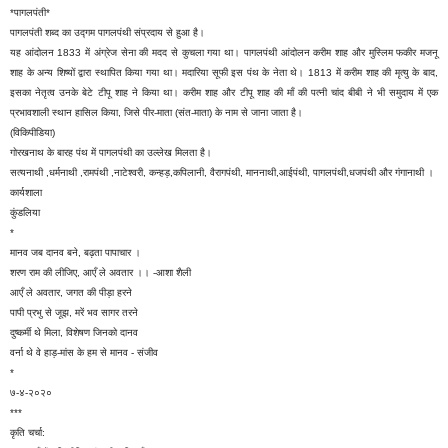
*पागलपंती*
पागलपंती शब्द का उद्गम पागलपंथी संप्रदाय से हुआ है।
यह आंदोलन 1833 में अंग्रेज सेना की मदद से कुचला गया था। पागलपंथी आंदोलन करीम शाह और मुस्लिम फकीर मजनू
शाह के अन्य शिष्यों द्वारा स्थापित किया गया था। मदारिया सूफी इस पंथ के नेता थे। 1813 में करीम शाह की मृत्यु के बाद,
इसका नेतृत्व उनके बेटे टीपू शाह ने किया था। करीम शाह और टीपू शाह की माँ की पत्नी चांद बीबी ने भी समुदाय में एक
प्रभावशाली स्थान हासिल किया, जिसे पीर-माता (संत-माता) के नाम से जाना जाता है।
(विकिपीडिया)
गोरखनाथ के बारह पंथ में पागलपंथी का उल्लेख मिलता है।
सत्यनाथी ,धर्मनाथी ,रामपंथी ,नाटेश्वरी, कन्हड़,कपिलानी, वैरागपंथी, माननाथी,आईपंथी, पागलपंथी,धजपंथी और गंगानाथी ।
कार्यशाला
कुंडलिया
*
मानव जब दानव बने, बढ़ता पापाचार ।
शरण राम की लीजिए, आएँ ले अवतार ।। -आशा शैली
आएँ ले अवतार, जगत की पीड़ा हरने
पापी प्रभु से जूझ, मरें भव सागर तरने
दुष्कर्मी थे मिला, विशेषण जिनको दानव
वर्ना थे वे हाड़-मांस के हम से मानव - संजीव
*
७-४-२०२०
***
कृति चर्चा: