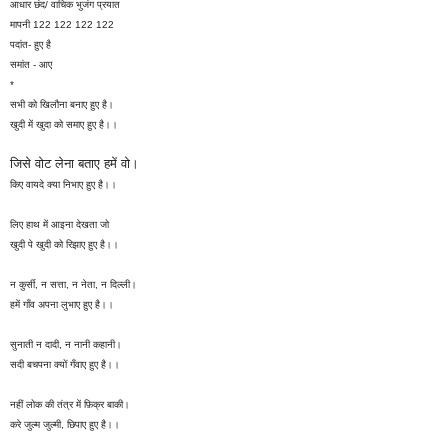
आधार छंद/ वाचिक भुजंग प्रयात
मापनी 122 122 122 122
पदांत- हुए है
समांत - आए
*
सभी को खिलौना बनाए हुए है।
खुदी में खुदा को समाए हुए है।।
जिसे वोट लेना बताए हमें वो।
किए वायदे क्या निभाए हुए है।।
लिए हाथ में आइना देखता जो
खुदी पे खुदी को रिझाए हुए है।।
न कुर्सी, न सत्ता, न नेता, न दिल्ली।
हमें गाँव अपना लुभाए हुए है।।
सुनाती न दादी, न नानी कहानी।
सदी बचपना क्यों गँवाए हुए है।।
नहीं लोक की तंत्र में फ़िक्र बाकी।
करे जुल्म जुल्मी, छिपाए हुए है।।