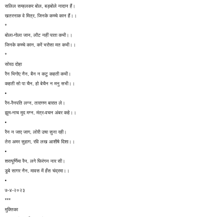
सलिल सम्हलकर बोल, बड़बोले नादान हैं।
खतरनाक वे मित्र, जिनके कच्चे कान हैं।।
*
बोला-गोला जान, लौट नहीं पाता कभी।।
जिनके कच्चे कान, करें भरोसा मत कभी।।
*
सोरठ दोहा
रैन भिगोए नैन, बैन न कटु कहती कभी।
कहती सो पा चैन, हो बेचैन न मनु सभी।।
•
रैन-रैनपति लग्न, तारागण बारात ले।
झूम-नाच मुद मग्न, मंत्र-वचन अंबर कहे।।
•
रैन न जाए जाग, लोरी उषा सुना रही।
तेरा अमर सुहाग, रवि लख आशीषे दिशा।।
•
शरत्पूर्णिमा रैन, लगे फिरंगन नार सी।
डूबे सागर नैन, मावस में हँस चंद्रमा।।
•
७-४-२०२३
***
मुक्तिका