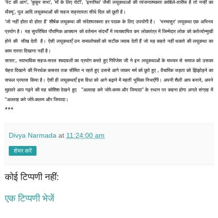
'पेट की आग', 'कूकुर सभा', 'माँ के लिए रोटी', 'इस्तीफा' जैसी लघुकथाओं की व्यंजनात्मकता काबिले-तारीफ है तो नन्हीं का 
थैंक्यू', पुल आदि लघुकथाओं की सहज सह्रदयता सीधे दिल को छूती है। 
'जो नहीं होता वो होता है' शीर्षक लघुकथा की संदेशपरकता हर पाठक के लिए उपयोगी है।  'भस्मासुर' लघुकथा एक अभिनव 
प्रयोग है। यह सुपरिचित पौराणिक आख्यान को वर्तमान संदर्भों में व्याख्यायित कर लोकतंत्र में जिम्मेदार लोक को कर्तव्योन्मुखी 
होने की  सीख देती  है। ऐसी लघुकथाएँ उन समालोचकों को सटीक जवाब देती हैं जो यह कहते नहीं थकते की लघुकथा का 
काम रास्ता दिखाना नहीं है।
सारत:, स्वाभाविक सहज-सरल शब्दावली का प्रयोग करते हुए गिरिजेश जी ने इन लघुकथाओं के माध्यम से समाज को उसका 
चेहरा दिखाने की निरर्थक कसरत तक सीमित न रहते हुए उससे आगे जाकर मर्म को छूते हुए , वैचारिक जड़ता को झिंझोड़ने का 
सफल प्रयास किया है। ऐसी ही लघुकथाएँ इस विधा को आगे बढ़ाने में महती भूमिका निभाएँगी। अपनी शैली आप बनाने, अपने 
मुहावरे आप गढ़ने की यह कोशिश देखने हुए   ''अल्लाह करे जोरे-करम और जियादा'' के स्थान पर कहना होगा अगले संग्रह में 
''अल्लाह करे जोरे-कलम और जियादा। 
***
Divya Narmada
at
11:24:00 am
शेयर करें
कोई टिप्पणी नहीं:
एक टिप्पणी भेजें