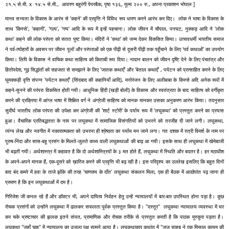
२१.५ से.मी. x  १४.५ से.मी.,  आवरण बहुरंगी पेपरबैक, पृष्ठ १३६, मूल्य २०० रु., अपना प्रकाशन भोपाल ]
मानव सभ्यता के विकास के आरंभ से 'कहने' की प्रवृत्ति ने विविध रूप धारण करने आरंभ कर दिए।  लोक ने भाषा के विकास के 
साथ 'किस्से', 'कहानी', 'गल्प', 'गप्प' आदि के रूप में इन्हें पहचाना। लोक जीवन में चौपाल, पनघट, नुक्कड़ आदि ने 'लोक 
कथा' कहने की लोक परंपरा को सतत पुष्ट किया। मंदिरों ने 'कथा' को जन्म देकर विकसित किया। उत्सवधर्मी भारतीय समाज 
ने पर्व-त्योहारों के अवसर पर जीवन पूलों और परंपराओं को एक पीढ़ी से दूसरी पीढ़ी तक पहुँचाने के लिए 'पर्व कथाओं' का उपयोग 
किया। लिपि के विकास ने वाचिक कथा साहित्य को किताबी रूप दिया। नादान बालन को जीवन दृष्टि देने के लिए पंचतंत्र और 
हितोपदेश, गूढ़ सिद्धांतों को सहजता से समझाने के लिए 'जातक कथाएँ' और 'बेताल कथाएँ' , पर्यटन को प्रत्साहित करने के लिए 
घुमक्कड़ी वृत्ति संपन्न 'पर्यटन कथाएँ' (सिंदबाद की कहानियाँ आदि), मनोरंजन के लिए अलीबाबा के किस्से अदि अनेक रूपों में 
कहने-सुनने की परंपरा विकसित होती गयी। आधुनिक हिंदी (खड़ी बोली) के विकास और स्वतंत्रता के बाद साहित्य को वर्गीकृत 
करने की प्रक्रिया में आंग्ल भाषा में शिक्षित वर्ग ने अंग्रेजी साहित्य को मानक मानकर उसका अनुकरण आरंभ किया। तदनुसार 
सुदीर्घ भारतीय लोक परंपरा की उपेक्षा कर अंग्रेजी की 'शार्ट स्टोरी' के पर्याय रूप में 'लघुकथा' को प्रस्तुत करने का प्रयास 
हुआ। वैचारिक प्रतिबद्धतता के नाम पर लघुकथा में सामाजिक विसंगतियों को उभरने को तरजीह दी जाने लगी। लघुकथा, 
व्यंग्य लेख और नवगीत में नकारात्मकता को उभरना ही श्रेष्ठता का पर्याय मन जाने लगा। गत दशक में स्त्री विमर्श के नाम पर 
पुरुष-निंदा और सास-बहू प्रसंग के मिलते-जुलते कथ्य वाली लघुकथाओं की बाढ़ आ गयी। इसके साथ ही लघुकथा में खेमेबाजी 
भी बढ़ती गयी। अर्थशास्त्र में कहावत है कि दो अर्थशास्त्रियों के ३ मत होते हैं, लघुकथा में स्थिति और बदतर है। हर मठाधीश 
के अपने-अपने मानक हैं, एक-दूसरे को ख़ारिज करने की प्रवृत्ति भी बढ़ रही है। इस परिदृश्य का उल्लेख इसलिए कि बहुत दिनों 
बाद बंद कमरे में हवा के ताजे झोंके की तरह 'चाणक्य के दाँत' लघुकथा संकलन मिला, एक ही बैठक में आद्योपांत पढ़ जाना ही 
प्रमाण है कि इन लघुकथाओं में दम है। 
गिरिजेश जी कनल रहे हैं और डॉक्टर भी, अपने दायित्व निर्वहन हेतु उन्हें न्यायालयों में बार-बार उपस्थित होना पड़ा है। कुछ 
रोचक प्रसंगों को उन्होंने लघुकथा में ढालकर सफलता पूर्वक प्रस्तुत किया है। ''दस्तूर''  लघुकथा न्यायालय व्यवस्था में घर 
कर चके भ्रष्टाचार की झलक इतने संयत, प्रामाणिक और रोचक तरीके से प्रस्तुत करती है कि पाठक मुस्कुरा पड़ता है। 
लघुकथा ''जहाँ चाह'' में न्यायालय का उजला पक्ष सामने आया है। लघुकथाकार कथांत में "जज साहब ने एक मिसाल कायम की 