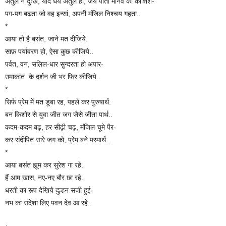
अतुल न दुःख, यदि धैर्य अतुल हो, जय पाती मानव की कोशिश-
पग-पग बढ़ता जो वह इन्सां, अपनी मंजिल निश्चय गहता..
*
आया तो है बसंत, जाने मत दीजिये.
साफ़ पर्यावरण हो, ऐसा कुछ कीजिये..
पर्वत, वन, सलिल-धार सुन्दरता हो अपार-
उमाकांत के दर्शन जी भर फिर कीजिये..
*
सिर्फ प्रेम में मत डूबा रह, पहले कर पुरुषार्थ.
बन किशोर से युवा जीत जग जैसे जीता पार्थ..
कदम-कदम बढ़, हर सीढ़ी चढ़, मंजिल चूमे पैर-
कर संदीपित सारे जग को, प्रेम बने परमार्थ..
*
आया बसंत झूम कर सुरेश गा रहे.
हैं आम खास, नए-नए बौर छा रहे.
धरती का रूप देखिये दुल्हन सजी हुई-
नभ का संदेशा लिए पवन देव आ रहे..