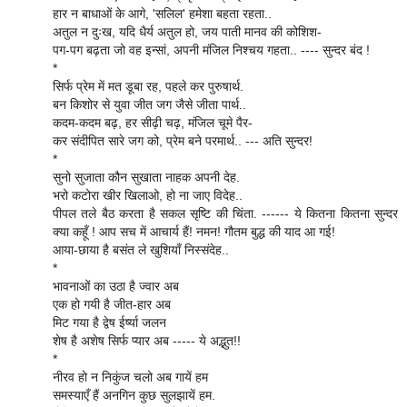
हार न बाधाओं के आगे, 'सलिल' हमेशा बहता रहता..
अतुल न दुःख, यदि धैर्य अतुल हो, जय पाती मानव की कोशिश-
पग-पग बढ़ता जो वह इन्सां, अपनी मंजिल निश्चय गहता.. ---- सुन्दर बंद !
*
सिर्फ प्रेम में मत डूबा रह, पहले कर पुरुषार्थ.
बन किशोर से युवा जीत जग जैसे जीता पार्थ..
कदम-कदम बढ़, हर सीढ़ी चढ़, मंजिल चूमे पैर-
कर संदीपित सारे जग को, प्रेम बने परमार्थ.. --- अति सुन्दर!
*
सुनो सुजाता कौन सुखाता नाहक अपनी देह.
भरो कटोरा खीर खिलाओ, हो ना जाए विदेह..
पीपल तले बैठ करता है सकल सृष्टि की चिंता. ------ ये कितना कितना सुन्दर
क्या कहूँ ! आप सच में आचार्य हैं! नमन! गौतम बुद्ध की याद आ गई!
आया-छाया है बसंत ले खुशियाँ निस्संदेह..
*
भावनाओं का उठा है ज्वार अब
एक हो गयी है जीत-हार अब
मिट गया है द्वेष ईर्ष्या जलन
शेष है अशेष सिर्फ प्यार अब ----- ये अद्भुत!!
*
नीरव हो न निकुंज चलो अब गायें हम
समस्याएँ हैं अनगिन कुछ सुलझायें हम.