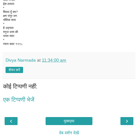
ईश लापता
*
मितवा दूँ क्य?
क्षण भंगुर जग
भौतिक सारा
*
है उद्गाता
मनुज धरम की
भारत माता
*
रचना काल १९९८
Divya Narmada
at
11:34:00 am
शेयर करें
कोई टिप्पणी नहीं:
एक टिप्पणी भेजें
‹
›
मुख्यपृष्ठ
वेब वर्शन देखें