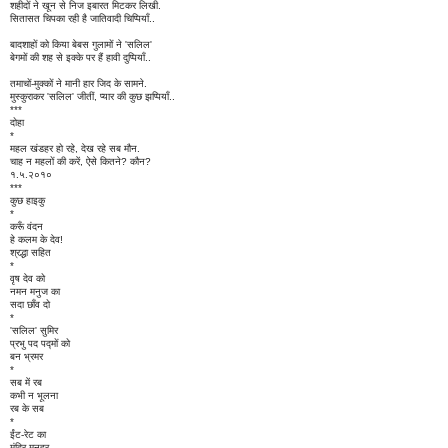
शहीदों ने खून से निज इबारत मिटकर लिखी.
सितासत चिपका रही है जातिवादी चिप्पियाँ..
बादशाहों को किया बेबस गुलामों ने 'सलिल'
बेगमों की शह से इक्के पर हैं हावी दुप्पियाँ..
तमाचों-मुक्कों ने मानी हार जिद के सामने.
मुस्कुराकर 'सलिल' जीतीं, प्यार की कुछ झप्पियाँ..
***
दोहा
*
महल खंडहर हो रहे, देख रहे सब मौन.
चाह न महलों की करें, ऐसे कितने? कौन?
१.५.२०१०
***
कुछ हाइकु
*
करूँ वंदन
हे कलम के देव!
श्रद्धा सहित
*
वृष देव को
नमन मनुज का
सदा छाँव दो
*
'सलिल' सुमिर
प्रभु पद पद्मों को
बन भ्रमर
*
सब में रब
कभी न भूलना
रब के सब
*
ईंट-रेट का
मंदिर मनहर