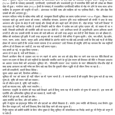
(१८५० ईस्वी के पश्चात) छायावादी, प्रगतिवादी, प्रयोगवादी और यथार्थवादी युग में पारम्परिक हिंदी छंदों की उपेक्षा का शिकार
दोहा भी हुआ। नव्योत्तर काल (१९८० ईस्वी के पश्चात) में तथाकथित प्रगतिवादी कविता से मोह भंग होने के साथ-साथ आंग्ल
साहित्य के अनुकरण की प्रवृत्ति भी घटी। अंतरजाल पर हिंदी भाषा और साहित्य को नव प्रतिष्ठा मिली। गीत और दोहा फिर
उत्कर्ष की ओर अग्रसर हुए।
सनातन सलिला नर्मदा के श्रेष्ठ-ज्येष्ठ कवि डॉ. राजकुमार तिवारी सुमित्र का काव्य प्रवेश लगभग १९५० में हुआ। शिक्षक तथा
पत्रकार रहते हुए आपने कलम को तराशा। पारिवारिक संस्कार, अध्ययन वृत्ति तथा साहित्यकारों की संगति ने उम्र के साथ
अध्ययन और सृजन के क्षेत्र में उन्हें गहराई और ऊँचाई की ओर बढ़ते रहने की प्रेरणा दी। दोहा संग्रह ''यादें बनीं लिबास'' में
यत्र-तत्र ही नहीं सर्वत्र व्याप्ति है उनकी जिन्होंने कवी के जीवन में प्रवेश कर उसे पूर्णता प्रदान की, जो जाकर भी जा न
सकी, जिसकी उपस्थिति की प्रतीति कवि को पल-पल होती है। उसे उपस्थित मानते ही अनुपस्थिति अपना अस्तित्व बताने
लगती है और तब उसकी संगति के समय की यादें कवि-मन को उसी तरह आवृत्त कर लेती हैं जैसे लिबास तन को ढाँकता है।
शीर्षक की सार्थकता पूरी कृति में उसी तरह अनुभव की जा सकती है जैसे बगिया में सुमन-सुरभि। प्रेम, रूप-सौंदर्य, देह-दर्शन,
नयन, स्वप्न, वसंत, सावन, फागुन आदि अनेक शीर्षकों के अंतर्गत सहेजे गए दोहे कहे-अनकहे उन्हीं के लिए कहे गए हैं जो विदेह
होकर भी जानना छाती हैं कि उनका स्मरण सायास है या अनायास? उन्हें निश्चय ही संतुष्टि होगी यह जानकर कि जब स्मृतियाँ
अभिन्न हों तो लिबास बन जाती हैं, तब याद नहीं करना पड़ता।
याद हमारी आ गई, या कुछ किया प्रयास।
अपना तो ये हाल है, यादें बनीं लिबास।।
जिसने आजीवन शैया से उठाकर धरा पर पग रखने से आरंभ कर धरा को छोड़ शैया पर जाने तक पल-पल रीति-रिवाजों का
पालन मन-प्राण से किया ही उसे स्मृतियों के दोहांजलि समर्पित करने के पूर्व ईश स्मरण की विरासत की रीति न निभाकर उपालंभ
का अवसर नाराज कैसे करें अग्रजवत सुमित्र जी। 'वीणापाणि स्तवन' तथा 'प्रार्थना के स्वर' शीर्षकांतर्गत पाँच-पाँच दोहों से
शब्द ब्रम्ह आराधना का श्री गणेश कर बिना कहे कह दिया कि तुम्हारी जीवन पद्धति से ही जीवन जिया जा रहा है। -
वाणी की वरदायिनी, दात्री विमल विवेक।
सुमन अश्रु अक्षर करें, दिव्योपम अभिषेक।।
सुमित्र जी 'रस' को 'काव्य' ही नहीं 'जीवन' का भी 'प्राण' मानते हैं। वे जानते-मानते हैं की प्रकृति बिना पुरुष भले ही वह परम्
पुरुष हो, सृष्टि की रचना नहीं कर सकता।
रस ही जीवन-प्राण है, सृष्टि नहीं रसहीन।
पृथ्वी का मतलब रसा, सृष्टि स्वयं रसलीन।।
सामान्यत: प्रकृति के समर्पण की गाथा कवी लिखते आये हैं किन्तु सत्य यह भी है समर्पण तो पुरुष भी करता है। इस सत्य की
प्रतीति और अभिव्यक्ति सुमित्र ही कर सकता है, स्वामी नहीं-
साँसों में हो तुम बसे, बचे कहाँ हम शेष।
अहम् समर्पित कर दिया, और करें आदेश।।
कृति में श्रृंगार का इंद्रधनुष विविध रंगों और छटाओं का सौंदर्य बिखरता है। संयोग (रूप ज्योति की दिव्यता) तथा वियोग (तुम
बिन दिन पतझर लगें, यादें बनीं लिबास) बिना देखे दिख जाने की तरह सुलभ है।
निर्गुण श्रृंगार को कबीरी फकीरी के बिना जीना दुष्कर है किंतु सुमित्र जी सांसारिकता का निर्वाह करते हुए भी निर्गुण को सगुण में
पा सके हैं-