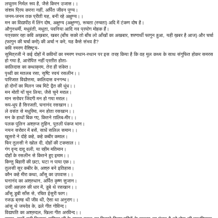
लघुतम निर्मल रूप है, जैसे किरन उजास।।
संशय प्रिय करना नहीं, अर्पित जीवन पुण्य।
जनम-जनम तक प्रीती यह, बनी रहे अक्षुण्य।।
मन का विद्यापीठ में लिंग दोष, अक्षुण्य (अक्षुण्ण), रूचता (रुचता) अदि में टंकण दोष है।
औगुनधर्मी, मधुवंती, मधुता, पवनिया आदि नव प्रयोग मोहक हैं।
पत्रकार रहा कवि अख़बार, खबर (बाँच सको तो बाँच लो आँखों का अखबार, शरणार्थी फागुन हुआ, यही ख़बर है आज) और चर्चा
(फागुन की चर्चा करो) की अर्चा न करे, यह कैसे संभव है?
कवि स्मरण वैशिष्ट्य-
सुमित्रजी ने कई दोहों में कवियों का स्मरण स्थान-स्थान पर इस तरह किया है कि वह मूल कथ्य के साथ संगुफित होकर समरस
हो गया है, आरोपित नहीं प्रतीत होता-
कालिदास का कथाक्रम, तेरा ही संकेत।
पृथ्वी का मतलब रसा, सृष्टि स्वयं रसलीन।।
पारिजात विद्योत्तमा, कालिदास वनगन्ध।
हो दोनों का मिलन जब मिटे द्वैत की धुंध।।
मन मोती यों चुन लिया, जैसे चुने मराल।
मान सरोवर जिंदगी मन हो गया मराल।
रूप-धूप है सिरजती, घनानंद रसखान।।
ले वसंत से मधुरिमा, मन होता रसखान।।
मन के हाथों बिक गए, कितने ग़ालिब-मीर।।
पलक पुलिन अश्रुज तुहिन, पुतली पंकज भान।
नयन सरोवर में बसें, साधें सलिल समान।।
खुसरो ने दोहे कहे, कहे कबीर कमाल।
फिर तुलसी ने खोल दी, दोहों की टकसाल।।
गंग वृन्द दादू वली, या रहीम मतिमान।
दोहों के रसलीन से कितने हुए इमाम।।
किन्तु बिहारी की छटा, घटा न पाया एक।।
तुलसी सूर कबीर के, अश्रु बने इतिहास।
कौन कहे मीरा कथा, आँसू का उपवास।।
घनानंद का अश्रुधान, अर्पित कृष्ण सुजान।
उसी अहज़रु की धार में, डूबे थे रसखान।।
आँसू डूबी साँस से, रचित ईसुरी फाग।
रजऊ ब्रम्ह थी जीव थी, ऐसा था अनुराग।।
आंसू थे जयदेव के, ढले गीत गोविन्द।
विद्यापति का अश्रुदल, खिला गीत अरविन्द।।