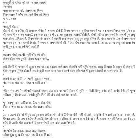
कर्माहुति दे धर्मदेव को वह पल-पल आराधे.
एक दोहा
भाषा वाहक भाव की, अंतर्मन का चित्र
मित्र शत्रु है कौन-कब, कहे बिन कहे मित्र
१-५-२०१७
***
भोजपुरी दोहा :
दोहा में दो पद (पंक्तियाँ) तथा हर पंक्ति में २ चरण होते हैं. विषम (प्रथम व तृतीय) चरण में १३-१३ मात्राएँ तथा सम (२रे व ४
थे) चरण में ११-११ मात्राएँ, इस तरह हर पद में २४-२४ कुल ४८ मात्राएँ होती हैं. दोनों पदों या सम चरणों के अंत में गुरु-लघु
मात्र होना अनिवार्य है. विषम चरण के आरम्भ में एक ही शब्द जगण (लघु गुरु लघु) वर्जित है. विषम चरण के अंत में सगण,रगण
या नगण तथा सम चरणों के अंत में जगण या तगण हो तो दोहे में लय दोष स्वतः मिट जाता है. अ, इ, उ, ऋ लघु (१) तथा शेष
सभी गुरु (२) मात्राएँ गिनी जाती हैं
*
कइसन होखो कहानी, नहीं साँच को आँच.
कंकर संकर सम पूजहिं, ठोकर खाइल कांच..
*
कोई किसी भी प्रकार से झूठा-सच्चा या घटा-बढाकर कहे सत्य को हांनि नहीं पहुँच सकता. श्रद्धा-विश्वास के कारण ही कंकर भी
शंकर सदृश्य पूजित होता है जबकि झूठी चमक-दमक धारण करने वाला काँच पल में टूटकर ठोकरों का पात्र बनता है.
*
कतने घाटल के पियल, पानी- बुझल न प्यास.
नेह नरमदा घाट चल, रहल न बाकी आस..
*
जीवन भर जग में यहाँ-वहाँ भटकते रहकर घाट-घाट का पानी पीकर भी तृप्ति न मिली किन्तु स्नेह रूपी आनंद देनेवाली पुण्य
सलिला (नदी) के घाट पर ऐसी तृप्ति मिली की और कोई चाह शेष न रही.
*
गुन अवगुन कम- अधिक बा, ऊँच न कोई नीच.
मिहनत श्रम शतदल कमल, मोह-वासना कीच..
*
अलग-अलग इंसानों में गुण-अवगुण कम-अधिक होने से वे ऊँचे या नीचे नहीं हो जाते. प्रकृति ने सबको एक सम़ान बनाया है.
मेंहनत कमल के समान श्रेष्ठ है जबकि मोह और वासना कीचड के समान त्याग देने योग्य है. भावार्थ यह की मेहनत करने वाला
श्रेष्ठ है जबकि मोह-वासना में फंसकर भोग-विलास करनेवाला निम्न है.
*
नेह-प्रेम पैदा कइल, सहज-सरल बेवहार.
साँझा सुख-दुःख बँट गइल, हर दिन बा तिवहार..