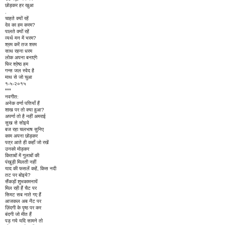
छोड़कर हर खुआ
.
चाहते क्यों रहें
देव का हम करम?
पालते क्यों रहें
व्यर्थ मन में भरम?
श्रम करें तज शरम
साथ रहना धरम
लोक अपना बनाएंगे
फिर श्रेष्ठ हम
गन्स जल स्वेद है
माथ से जो चुआ
१-५-२०१५
***
नवगीत:
अनेक वर्णा पत्तियाँ हैं
शाख पर तो क्या हुआ?
अपर्णा तो है नहीं अमराई
सुख से सोइये
बज रहा चलभाष सुनिए
काम अपना छोड़कर
पत्र आते ही कहाँ जो रखें
उनको मोड़कर
किताबों में गुलाबों की
पंखुड़ी मिलती नहीं
याद की फसलें कहें, किस नदी
तट पर बोइये?
सैंकड़ों शुभकामनायें
मिल रही हैं चैट पर
सिमट सब नाते गए हैं
आजकल अब नैट पर
ज़िंदगी के पृष्ठ पर कर
बंदगी जो मीत हैं
पड़ गये यदि सामने तो