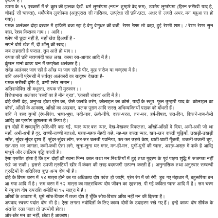
दृष्टव्य हैं।
उपमा के १६ प्रकारों में से कुछ की झलक देखें- धर्म लुप्तोपमा (नयन तुम्हारे वेद सम), उपमेय लुप्तोपमा (हिरन सरीखी याद है,
चौपाई सी चारुता), धर्मोपमेय लुप्तोपमा (अनुप्रास सी नासिका, उत्प्रेक्षा सी छवि-छटा, अक्षर से लगते अधर, मन महुआ सा हो
गया)।
यमक अलंकार दोहा दरबार में हाजिरी बजा रहा है-वेणु वेणुधर की बजी, रेशम रेशम तो कहा, हुई रेशमी शाम। / रेशम रेशम सुन
कहा, रेशम किसका नाम।। आदि।
श्लेष भी छूटा नहीं है, यहाँ खेत द्विअर्थी है -
सपने बोये खेत में, दी आँसू की खाद।
जब लहराती है फसल, तुम आते हो याद।।
रूपक की छवि मत्तगयंदी चाल लख, काया रस-आगार आदि में है।
कुंतल मानो काव्य घन में उत्प्रेक्षा अलंकार है।
संदेह अलंकार जाग रही है आँख या जाग रही है पीर, मुख सरोज या चन्द्रमा में है।
कवि अपनी प्रेयसी में सर्वत्र अलंकारों का सादृश्य देखता है-
यमक सरीखी दृष्टि है, वाणी श्लेष समान।
अतिशयोक्ति सी मधुरता, रूपक सी मुस्कान।।
विरोधाभास अलंकार 'शब्दों का है मौन व्रत', 'एकाकी संवाद' आदि में है।
दोहे जैसी देह, अनुभव होता प्रेम का, जैसे जलधि तरंग, कोलाहल का कोर्स, यादों के स्तूप, फूल तुम्हारी याद के, कोलाहल का
कोर्स, आँखों के आकाश, आँखों का अखबार, पलक पुराण आदि सरस् अभिव्यक्तियाँ पाठक को बाँधती हैं।
कवि ने शब्द युग्मों (रंग-बिरंग, भाषा-भूषा, नदी-नाव, ऊंचे-नीचे, दरस-परस, तन-मन, हर्ष-विषाद, रात-दिन, किसने-कब-कैसे
आदि) का प्रयोग कुशलता से लिया है।
इन दोहों में शब्दावृत्ति (धीरे-धीरे कह गई, प्यार प्यार बस प्यार, देख-देखकर विकलता, आँखों-आँखों दे दिया, अभी-अभी जो था
यहाँ, अभी-अभी है दूर, सच्ची-सच्ची बताओ, महक-महक मेंहदी कहे, मह-मह करता प्यार, खन-खन करती चूड़ियाँ, उखड़ी-उखड़ी
साँस, सुंदर-सुंदर दृश्य हैं, सुंदर-सुंदर लोग, सर-सर चलती पवनिया, फर-फर उड़ते केश, घाटी-घाटी गूँजती, उजली-उजली धूप,
रात-रात भर जागता, कभी-कभी ऐसा लगे, सूना-सूना घर मगर, मन-ही-मन, युगों-युगों की प्यास, अश्रु-अश्रु में फर्क है आदि)
माधुर्य और लालित्य वृद्धि करती है।
ऐसा प्रतीत होता है कि इन दोहों की रचना भिन्न काल तथा मन:स्थितियों में हुई तथा मुद्रण के पूर्व पाठ्य शुद्धि में सजगता नहीं
रखे जा सकी। इससे उपजी त्रुटियाँ खीर में कंकर की तरह बदमजगी उत्पन्न करती हैं। अनुनासिक तथा अनुस्वार सम्बन्धी
त्रुटियों के अतिरिक्त कुछ अन्य दोष भी हैं।
दोहे के विषम चरण में १४ मात्रा होने का या अधिकत्व दोष पर्वत हो जाएंगे, प्रेम रंग में जो रंगी, डूब गए मंझधार में, बहुरूपिया बन
आ गया आदि में है। सम चरण में १२ मात्रा का मात्राधिक्य दोष जीवन का एहसास, पी गई कविता प्यास आदि में है। सम चरण
में न्यूनत्व दोष रूपराशि अमीतिया १२ मात्रा में है।
आँखों के आकाश में, घूमें सोच-विचार में तथ्य दोष है चूँकि सोच-विचार आँख नहीं मन की क्रिया है।
अपवाद स्वरुप पदांत दोष भी है। ऐसा लगता नवोदितों के लिए काव्य दोषों के उदाहरण रखे गए हैं। इन्हें काव्य दोष शीर्षक के
अंतर्गत रखा जाता तो उपयोगी होता।
ओर-छोर मन का नहीं, छोटा है आकाश।