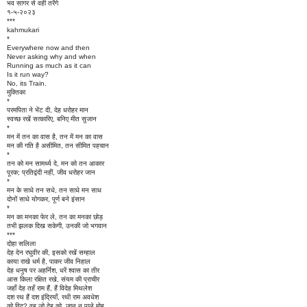
भव सागर से वही तरेंगे
१-५-२०२३
***
kahmukari
*
Everywhere now and then
Never asking why and when
Running as much as it can
Is it run way?
No, its Train.
मुक्तिका
*
परमपिता ने भेंट दी, देह धरोहर मान
स्वच्छ रखें सत्कारिए, बनिए मीत सुजान
*
मन में तन का वास है, तन में मन का वास
मन की गति है असीमित, तन सीमित पहचान
*
तन को मन सामर्थ्य दे, मन को तन आकार
पूरक; प्रतिद्वंदी नहीं, जीव धरोहर जान
*
मन के साधे तन सधे, तन साधे मन साध
दोनों साधे योगकर, पूर्ण बने इंसान
*
मन का मनका फेर ले, तन का मनका छोड़
तभी झलक दिख सकेगी, उनकी जो भगवान
***
दोहा सलिला
देह देन रघुवीर की, इसको रखें सम्हाल
काया राखे धर्म है, पाकर जीव निहाल
देह धनुष पर अहर्निश, धरें श्वास का तीर
आस किला रक्षित रखे, संयम की प्राचीर
जहाँ देह तहँ राम हैं, हैं विदेह मिथलेश
दश रथ हैं दश इंद्रियाँ, रथी राम अवधेश
को विद? वह जो देह को, जान न पाले मोह