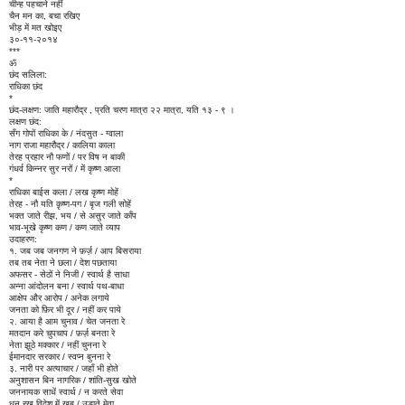
चीन्ह पहचाने नहीं
चैन मन का, बचा रखिए
भीड़ में मत खोइए
३०-११-२०१४
***
ॐ
छंद सलिला:
राधिका छंद
*
छंद-लक्षण: जाति महारौद्र , प्रति चरण मात्रा २२ मात्रा, यति १३ - ९ ।
लक्षण छंद:
सँग गोपों राधिका के / नंदसुत - ग्वाला
नाग राजा महारौद्र / कालिया काला
तेरह प्रहार नौ फणों / पर विष न बाकी
गंधर्व किन्नर सुर नरों / में कृष्ण आला
*
राधिका बाईस कला / लख कृष्ण मोहें
तेरह - नौ यति क़ृष्ण-पग / बृज गली सोहें
भक्त जाते रीझ, भय / से असुर जाते काँप
भाव-भूखे कृष्ण कण / कण जाते व्याप
उदाहरण:
१. जब जब जनगण ने फ़र्ज़ / आप बिसराया
तब तब नेता ने छला / देश पछताया
अफसर - सेठों ने निजी / स्वार्थ है साधा
अन्ना आंदोलन बना / स्वार्थ पथ-बाधा
आक्षेप और आरोप / अनेक लगाये
जनता को फ़िर भी दूर / नहीं कर पाये
२. आया है आम चुनाव / चेत जनता रे
मतदान करे चुपचाप / फ़र्ज़ बनता रे
नेता झूठे मक्कार / नहीं चुनना रे
ईमानदार सरकार / स्वप्न बुनना रे
३. नारी पर अत्याचार / जहाँ भी होते
अनुशासन बिन नागरिक / शांति-सुख खोते
जननायक साधें स्वार्थ / न करते सेवा
धन रख विदेश में खूब / उड़ाते मेवा