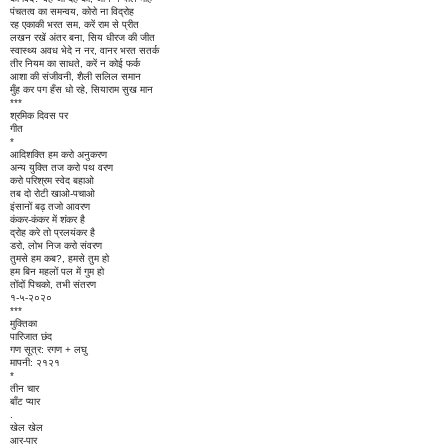
पंचतत्व का समन्वय, कोरो ना विद्रोह
रह एकाकी भरत सम, करें राम से प्रीत
लखन रखें अंतर बना, सिय धीरज की जीत
स्वास्थ्य अवध भेदे न नर, वानर भरत सतर्क
तीर नियम का साधते, करें न कोई फर्क
आशा की संजीवनी, शैली सलिल समान
मुँह कर पग हँस धो रहे, सियाराम सुख मान
***
श्रमिक दिवस पर
गीत
*
आदिशक्ति हम करो अनुकरण
अन्य युक्ति तज करो पथ वरण
करो परिश्रम स्वेद बहाओ
तब दो रोटी खाओ-पचाओ
इंसानों बढ़ तजो आवरण
कंकर-कंकर में शंकर है
द्रोह करे तो प्रलयंकर है
डरो, लोभ निज करो संवरण
तुमसे हम कब?, हमसे तुम हो
हम बिन महलों पल में गुम हो
तोंदों पिचको, तभी संतरण
१-५-२०२०
***
मुक्तिका
पारिजात छंद
गण सूत्र: रगण + लघु
मापनी: २१२१
*
तीन चार
बाँट प्यार
.
खेल खेल
आर-पार