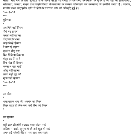
सारत: 'यादें बनी लिबास' सुमित्र जी के मानस पटल पर विचरते विचार-परिंदों के कलरव का गुंजन है जो दोहा की लाक्षणिकता,
संक्षिप्तता, नव्यता, माधुर्य तथा संप्रेषणीयता के पंचतत्वों का सम्यक सम्मिश्रण कर काव्यानंद की प्रतीति कराती है। पठनीय,
मननीय तथा संग्रहणीय कृति से हिंदी के सारस्वत कोष की अभिवृद्धि हुई है।
१-५-२०१९
***
मुक्तिका
*
अब गिरि नहीं गिराना
पौधे नए लगाना
जुमले नहीं बताना
वादे किए निभाना
चाहा जिन्हें हँसाना
वे कर रहे बहाना
तूफां न तोड़ पाए
दिल में किया ठिकाना
मंजूर कर लिया है
बिन मोल ही बिकाना
करना न याद यारों
आँसू नहीं बहाना
लाया यहाँ मुझे जो
भूला नहीं भुलाना
१-५-२०१९
***
एक दोहा
*
भाषा वाहक भाव की, अंतर्मन का चित्र
मित्र शत्रु है कौन-कब, कहे बिन कहे मित्र
*
एक मुक्तक
*
चढ़ी काठ की हांडी तजकर ममता-बंधन सारे
खलिश न बाकी, कुसुम हो रहे उसे शूल भी सारे
अगन हुई राकेशी शीतल, भव-बाधा कब व्याधे