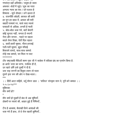
गणतंत्र वहाँ अभिशाप / सदृश हो जाता
अफसर -सेठों में जुड़े / घूस का नाता
अन्याय न्याय का रूप / धरे पलता है
विश्वास - सूर्य दोपहर / लगे ढलता है
४. राजनीति कोठरी, काजल की कारी
हर युग हर काल में, आफत की मारी
कहती परमार्थ पर, साधे सदा स्वार्थ
घरवाली से अधिक, लगती है प्यारी
५. बोल-बोल थक गये, बातें बेमानी
कोई सुनता नहीं, जनता है स्यानी
नेता और जनता , नहले पर दहला
बदले तेवर दिखा, देती दिल दहला
६. कली-कली चूमता, भँवरा हरजाई
गली-गली घूमता, झूठा सौदाई
बिसराये वायदे, साध-साध कायदे
तोड़े सब कायदे, घर मिला ना घाट
*********
टीप राष्ट्रकवि मैथिली शरण गुप्त जी ने साकेत में राधिका छंद का प्रयोग किया है.
हा आर्य! भरत का भाग्य, रजोमय ही है,
उर रहते उर्मि उसे तुम्हीं ने दी है.
उस जड़ जननी का विकृत वचन तो पाला
तुमने इस जन की ओर न देखा-भाला।
***
।। हिंदी आटा माढ़िये, उर्दू मोयन डाल । 'सलिल' संस्कृत सान दे, पूरी बने कमाल ।।
१-५-२०१४***
मुक्तिका:
मौन क्यों हो?
*
मौन क्यों हो पूछती हैं कंठ से अब चुप्पियाँ.
ठोकरों पर स्वार्थ की, आहत हुई हैं गिप्पियाँ..
टँगा है आकाश, बैसाखी लिये आशाओं की.
थक गये हैं हाथ, ले-दे रोज खाली कुप्पियाँ..