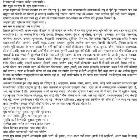
निराकार की साधना, कठिन योग पर्याय।
योग शून्य का शून्य में, शून्य प्रेम संकाय।।
सगुण श्रृंगार को लिखना तलवार पर धार की तरह है। भाव जरा डगमगाया कि मांसलता की राह से होते हुए नश्वरता और क्षण
भंगुरता की नियति का शिकार हो जाता है जबकि कोई 'चाहक' अपनी 'चाह' को अकाल काल कवलित होते नहीं देखना चाहता।
सुमित्र का तन की बात करते हुए भी मन को रंगारंग रखकर 'नट-कौशल' का परिचय देते हुए बच निकलते हैं-
अनुभव होता प्रेम का जैसे जलधि तरंग।
नस नस में लावा बहे, मन में रंगारंग।।
शिक्षक (टीचर नहीं) रहकर बरसों सिखाने के पूर्व सीखने की नर्मदा में बार-बार डुबकी लगा चुके कवि का शब्द-भंडार समृद्ध होना
स्वाभाविक है। वह संस्कृत निष्ठ शब्दों( उच्चार, विन्यास, मकरंद, कुंतल, सुफलित, ऊर्ध्वमुख, तन्मयता, अध्यादेश, जलजात,
मनसिज, अवदान, उत्पात, मुक्माताल, शैयाशायी, कल्याणिका, द्युतिमान, विन्यास, तिष्यरक्षिता, निर्झरी, उत्कटता आदि) के साथ
देशज शब्दों (गैल, अरगनी, कथरी, मजूर, उजास, दहलान, कुलाँच, कातिक, दरस-परस, तिरती, सँझवाती, अँकवार आदि) का
प्रयोग पूरी सहजता के साथ करता है। यही नहीं आंग्ल शब्दों (वैलेंटाइन, स्वेटर, सीट, कूलर, कोर्स, मोबाइल, टाइमपास,
इंटरनेटी आदि) यथा स्थान सही अर्थों में प्रयोग करते हुए भी उससे चूक नहीं होती। कवि का पत्रकार समाज में प्रचलित अन्य
भाषाओँ के शब्द संपदा से सुपरचित होने के नाते उन्हें पूरी उदारता के साथ यथावसर प्रयोग करता है।अरबी (मतलब, इबादत,
तासीर, तकदीर, सवाल, गायब, किताब, कंदील, मियाद, ख़याल, इत्र, फरोश, गलतफहमी, उम्र, करीब, सलीब, नज़ीर, सफर,
शरीर, जिला आदि), फ़ारसी (आवाज़, ज़िंदगी, ख्वाब, जागीर, बदर) शब्दों को प्रयोग करने में भी कवि को कोई हिचक नहीं है।
अरबी 'जिला' और फ़ारसी 'बदर' को मिलाकर 'जिलाबदर', उम्र (अरबी) और दराज (फारसी) का प्रयोग करने में भी कवि कोताही
नहीं करता। स्पष्ट है कि कवि खैरात की उस भाषा का उपयोग कर रहा है जिसे आधुनिक हिंदी कहा जाता है, वह भाषिक शुद्धता
के नाम पर भाषिक साम्प्रदायिकता का पक्षधर नहीं है। यहाँ उल्लेखनीय है कि आंग्ल शब्द 'लेन्टर्न' का हिंदीकृत रूप 'लालटेन'
भी कवि को स्वीकार है।
अलंकार संपन्नता इस दोहा संग्रह का वैशिष्ट्य है। अनुप्रास, यमक, उपमा, रूपक, श्लेष, संदेह आदि अलंकार यत्र-तत्र पूरी
स्वाभाविकता सहित प्रयुक्त हुए हैं। कुछ अलंकारों के एक-एक उदाहरण देखें। दोहा छंद में अन्त्यानुप्रास आवश्यक होता है,
अत: वह सर्वत्र है ही। छेकानुप्रास अधरों पर रख बाँसुरी, और बाँध भुजपाश / नदी आग की पी गया, फिर भी बुझी न प्यास,
वृत्यानुप्रास (चंचल चितवन चंद्रमुख, चारु चंपई चीर / चौंक चकित चपला चले, चले चाप चौतीर), श्रुत्यानुप्रास ( नींद निगोड़ी
बस गई, जाकर उनके पास / धीरे-धीरे कह गई, निर्वासन इतिहास) , लाटानुप्रास (संजीवन की शक्ति है, प्यार प्यार बस प्यार)
तथा पुनरुक्ति प्रकाश (आँखों आँखों दे दिया / मन का चाहा दान) की छटा मोहक है।
वृत्नुयाप्रास काबू का प्रिय अलंकार है-
मुख मयंक, मंजुल मुखर, मधुर मदिर मुस्कान।
मन-मरल मोहित मुदित, मनसिज मुक्त मान।।
सुमुखि सलौनी सांवरी, सुखदा सुषमा सार।
सुरभित सुमन सनेह सर, सपन सरोज संवार।।
चंचल चितवन चन्द्रमुख, चारु चंपई चीर।
चौंक चकित चपला चले, चले चाप चौतीर।।
सभंग मुख यमक (कहनी अनकहनी सुनी, भरते रहे हुंकार ) तथा अभंग गर्भ यमक (बालों में हैं अंगुलियाँ, अधर अधर के पास)