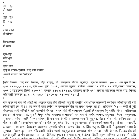
.
जा न भूल
ले उधार
*
रीति नीति
हैं न भार
*
लोक लाज
हो सिंगार
.
मित्र-शत्रु
हैं हजार
.
फूल-शूल
जीत-हार
***
कृति चर्चा:
दोहों में प्रणय-सुवास: यादें बनी लिबास
आचार्य संजीव वर्मा 'सलिल'
*
[कृति विवरण: यादें बनीं लिबास, दोहा संग्रह, डॉ. राजकुमार तिवारी 'सुमित्र', प्रथम संकरण, २०१७, आई.एस.बी.एन.
९७८-८१-७६६७-३४६-४, पृष्ठ १०४ मूल्य २००/-, आवरण बहुरंगी, सजिल्द, आकर २१ सेमी x १४ सेमी,भावना प्रकाशन,
१०९-ए पटपड़गंज दिल्ली ११००९२, दूरभाष ९३१२८६९९४७, दोहाकार संपर्क ११२ सराफा, मोतीलाल नेहरू वार्ड, निकट
कोतवाली जबलपुर ४८२००१, ०७६१ २६५२०२७, ९३००१२१७०२]
*
बाँच सको तो बाँच लो आँखों का अखबार दोहा हिंदी ही नहीं बहुतेरी भारतीय भाषाओँ का कालजयी सर्वाधिक लोकप्रिय ही नहीं
लोकोपयोगी छंद भी है। हर काल में दोहा कवियों की काव्याभिव्यक्ति का समर्थ माध्यम रहा है। आदिकाल (१४०० सदी से पूर्व)
चंदबरदाई आदि कवियों ने रासो काव्यों में वीर रस प्रधान दोहों की रचना कर योद्धाओं को पराक्रम हेतु प्रेरित किया। भक्तिकाल
(१३७५ से ११७०० ई. पू.) में निर्गुण भक्ति धारांतर्गत ज्ञानाश्रयी भाव धारा के कबीर, नानक, दादूदयाल, रैदास, मलूकदास,
सुंदरदास, धर्मदास आदि ने तथा प्रेमाश्रयी भाव धारा के मलिक मोहम्मद जायसी, कुतुबन, मंझन, शेख नबी, कासिम शाह, नूर
मोहम्मद आदि ने आध्यात्मिक भाव संपन्न दोहे प्रभु-अर्पित किए। सगुण भावधारा की रामाश्रयी शाखा में तुलसीदास, रत्नावली,
अग्रदास, नाभा दास, केशवदास, हृदयराम, प्राणचंद चौहान, महाराज विश्वनाथ सिंह, रघुनाथ सिंह आदि ने कृष्णाश्रयी शाखा के
सूरदास, नंददास,कुम्भनदास, छीतस्वामी, गोविन्द स्वामी, चतुर्भुज दास, कृष्णदास, मीरा, रसखान, रहीम के साथ मिलकर दोहा को
इष्ट के प्रति समर्पण का माध्यम बनाया। रीतिकाल (१७००-१९०० ई. पू. मे केशव, बिहारी, भूषण, मतिराम, घनानन्द, सेनापति
आदि ने मुख्यत: श्रृंगार तथा आलंकारिकता की अभिव्यक्ति करने के लिए दोहा को सर्वाधिक उपयुक्त पाया। आधुनिक काल