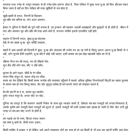
*
सरलता तथा स्नेह से भरपूर व्यवहार से ही स्नेह-प्रेम उत्पन्न होता है. जिस परिवार में सुख तथा दुःख को मिल बाँटकर सहन
किया जाता है वहाँ हर दिन त्यौहार की तरह खुशियों से भरा होता है..
*
खूबी-खामी से बनल, जिनगी के पिहचान.
धूप-छाँव सम छनिक बा, मान अउर अपमान..
*
ईश्वर ने दुनिया में किसी को पूर्ण नहीं बनाया है. हर इन्सान की पहचान उसकी अच्छाइयों और बुराइयों से ही होती है. जीवन में
मान और अपमान धुप और छाँव की तरह आते-जाते हैं. सज्जन व्यक्ति इससे प्रभावित नहीं होते.
*
सहरन में जिनगी भयल, कुंठा-दुःख-संत्रास.
केई से मत कहब दुःख, सुन करिहैं उपहास..
*
शहरों में आम आदमी की ज़िन्दगी में कुंठा, दुःख और संत्रास की पर्याय बन का रह गयी है किन्तु अपना अपना दुःख किसी से न
कहें, लोग सुनके हँसी उड़ायेंगे, दुःख बाँटने कोई नहीं आएगा. इसी आशय का एक दोहा महाकवि रहीम का भी है:
*
रहिमन निज मन की व्यथा, मन ही रखियो गोय.
सुन हँस लैहें लोग सब, बाँट न लैहें कोय..
*
फुनवा के आगे पड़ल, चीठी के रंग फीक.
सायर सिंह सपूत तो, चलल तोड़ हर लीक..
समय का फेर देखिये कि किसी समय सन्देश और समाचार पहुँचाने में सबसे अधिक भूमिका निभानेवाली चिट्ठी का महत्व दूरभाष
के कारण कम हो गया किन्तु शायर, शेर और सुपुत्र हमेशा ही बने-बनाये रास्ते को तोड़कर चलते हैं.
*
बेर-बेर छटनी क द स, हरदम लूट-खसोट.
दुर्गत भयल मजूर के, लगल चोट पर चोट..
*
दुनिया का दस्तूर है कि बलवान आदमी निर्बल के साथ बुरा व्यव्हार करते हैं. ठेकेदार बार-बार मजदूरों को लगता-निकलता है,
उसके मुनीम कम मजदूरी देकर मजदूरों को लूटते हैं. इससे मजदूरों की उसी प्रकार दशा ख़राब हो जाती है जैसे चोट लगी हुई
जगह पर बार-बार चोट लगने से होती है.
*
दम नइखे दम के भरम, बिटवा भयल जवान.
एक कमा दू खर्च के, ऊँची भरल उडान..
*
किसी व्यक्ति में ताकत न हो लेकिन उसे अपने ताकतवर होने का भ्रम हो तो वह किसी से भी लड़ कर अपनी दुर्गति करा लेता