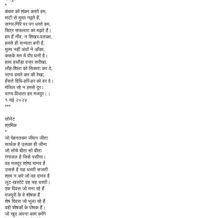
*
कंकर को शंकर करते हम,
माटी से मूरत गढ़ते हैं,
सागर-गिरि पर पग धरते हम,
चित्र सफलता का मढ़ते हैं।
हम हैं नींव; न शिखर-पताका,
हमसे ही सभ्यता बनी है,
मूल्य नहीं अंधों ने आँका,
कसके मन में पीर घनी है।
हाथ हथौड़ा वज्र सरीखा,
लौह-शिला को सिकता कर दे,
भाग्य हमारे कर की रेखा,
हँसते विधि-हरि-हर को वर दे।
मंजिल रहे न हमसे दूर।
भाग्य-विधाता हम मजदूर।।
१ मई २०२४
***
सोनेट
श्रमिक
*
जो मेहनतकर जीवन जीता
सार्थक है उसका ही जीना
जो सोचे बीता सो बीता
गंगाजल है जिसे पसीना।
वह मजदूर श्रेष्ठ मानव है
उससे है यह धरती सजती
श्रम न करे जो वह दानव है
लूट-खसोटे वह यह धरती।
एक दिवस जो मना रहे हैं
मजदूरों के वे शोषक हैं
शेष दिवस जो भुला रहे हैं
वही शोषकों के पोषक हैं।
जो खुद अपना काम करेंगे