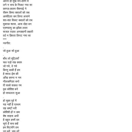
अपना ही मुख मन-दर्पण में
लगे न सच के निकट गया सा
कागज़-कलम रौशनाई ने
रौशन किया ख्यालों को जब
आमंत्रित कर लिया अजाने
शत-शत विकट बबालों को तब
मुक्तक श्वास, आस दोहा बन
प्राणवायु का झोंका लाता
सजल ग़ज़ल अनकहनी कहती
दर्द न छिपता लिपट गया सा
***
नवगीत:
.
जो हुआ सो हुआ
.
बाँध लो मुट्ठियाँ
चल पड़ो रख कदम
जो गये, वे गये
किन्तु बाकी हैं हम
है शपथ ईश की
आँख करना न नम
नीलकण्ठित बनो
पी सको सकल गम
वृक्ष कोशिश बने
हो सफलता सुआ
.
हो चुका पूर्व में
यह नहीं है प्रथम
राह कष्टों भरी
कोशिशें हों न कम
शेष साहस अभी
है बहुत हममें दम
सूर्य हैं सच कहें
हम मिटायेंगे तम
उठ बढ़ें, जय वरें