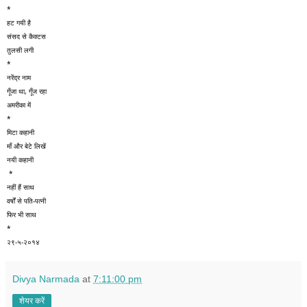
*
हट गयी है 
संसद से कैक्टस
तुलसी लगी
* 
नरेंद्र नाम 
गूँजा था, गूँज रहा 
अमरीका में 
*
मिटा कहानी 
माँ और बेटे लिखें 
नयी कहानी 
 * 
नहीं हैं साथ 
वर्षों से पति-पत्नी 
फिर भी साथ 
*
२९-५-२०१४ 
Divya Narmada
at
7:11:00 pm
शेयर करें