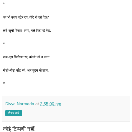
* 
का भौ काय नटेर रय, दीदे मो खौं देख?
कई-सुनी बिसरा- लगा, गले मिटा खें रेख.
*
बऊ-दद्दा खिसिया रए, कौनौ धरें न कान 
मौडीं-मौड़ां बाँट रये, अब बूढ़न खें ज्ञान. 
*
Divya Narmada
at
2:55:00 pm
शेयर करें
कोई टिप्पणी नहीं: