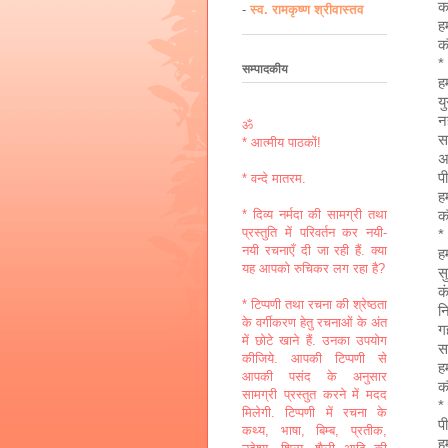
क
-
स्व. रामकृष्ण श्रीवास्तव
ह
क
*
सम्पादकीय
ह
य
न
ॐ
स
* आत्मीय पाठकों!
अ
प
* वन्दे मातरम.
ह
क
* दिव्य नर्मदा की सामग्री तथा
प्रस्तुति में परिवर्तन कर नयी-
*
नयी रचनाएँ दी जा रही हैं. क्या
हम
यह आपको रुचिकर लग रहा है?
स
कं
* टिप्पणी तथा रचना की श्रेष्ठता
नि
के वर्गीकरण हेतु रचनाओं के अंत
ग
में छोटे खाने हैं. उनका उपयोग
स
कीजिये. आपकी टिप्पणी से
ह
आपकी पसंद के अनुसार
क
सामग्री प्रस्तुत करने में मदद
*
मिलेगी. टिप्पणी में रचना के
पी
कथ्य, भाषा, बिम्ब, प्रतीक,
ह