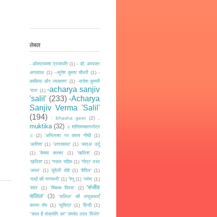
लेबल
- ओमप्रकाश प्रजापति
(1)
- डॉ. अव्यक्त
अग्रवाल
(1)
--सुरेश कुमार चौधरी
(1)
-
काफ़िया और व्याकरण'
(1)
-राजेश कुमारी
-acharya sanjiv
‘राज‘
(1)
'salil'
(233)
-Acharya
Sanjiv Verma 'Salil'
(194)
.
: bhasha geet
(2)
muktika
(32)
॥ श्रीरामरक्षास्तोत्र
॥
(2)
'अभिलाषा' पर काव्य गोष्ठी
(1)
'आतिश'
(1)
'उत्तरकथा'
(1)
'कत्अ' उर्दू
(1)
'केशव कल्चर
(1)
'खलिश'
(2)
’ख़लिश'
(1)
'गज़ल रदीफ़
(1)
'गोत्र' तथा
'अल्ल'
(1)
'बुंदेली दोहे
(1)
'बेदिल'
(1)
‘यादों की नागफनी’
(1)
'रेणु
(1)
'व्योम'
(1)
'संजीव
'शांत'
(1)
'शिक्षक दिवस'
(2)
सलिल'
(3)
'सलिल' की लघुकथाएँ
कान्ता रॉय
(1)
'सुमित्र'
(1)
‘हिन्दी
(1)
"काल है संक्रांति का" रामदेव लाल 'विभोर'