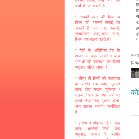
उद्देश्य, शिल्प, शैली आदि की
ह
चर्चा की जा सकती है.
द्
स
* आपकी पसंद की विधा या
क
विषय की रचनाएँ लगाई जा
ह
सकती हैं. आप गद्य, कहानी,
क
समालोचना, लघु कथा, व्यंग्य,
निबंध क्या पढना चाहते हैं?
*﻿ 
* हिंदी के अतिरिक्त देश के
प्रस्
अन्दर या बाहर प्रचलित अन्य
भाषाओँ की रचनाओं का हिन्दी
चिप्प
अनुवाद सहित स्वागत है.
* शीघ्र ही हिन्दी की पाठशाला
के अंतर्गत शब्द कोष, मुहावरा
कोष, दोहा लेखन, मुक्तिका /
कोई
ग़ज़ल लेखन तथा अलंकारों पर
लम्बी लेखमालाएं प्रारंभ होंगी.
आप सबका सहयोग आमंत्रित
है.
* हाशिये में अंग्रेजी हिन्दी शब्द
कोष, अंग्रेजी हिन्दी शब्द
अनुवाद, जनमत के अंतर्गत