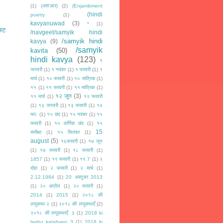
(1)
(अश'आर)
(2)
(Enjambment
(hindi
poetry
(1)
kavyanuwad
(3)
*
(1)
स्ट
/navgeet/samyik hindi
/samyik hindi
kavya
(9)
/samyik
kavita
(50)
hindi kavya
(123)
१
जनवरी
(1)
१ नवंबर
(1)
१ फरवरी
(1)
१
मार्च
(1)
१० फरवरी
(1)
१० मात्रिक
(1)
११
(1)
११ फरवरी
(1)
११ मात्रिक
(1)
१२ जून
(3)
११ मार्च
(1)
१२ फरवरी
(1)
१३ जनवरी
(1)
१३ फरवरी
(1)
१४
फर.
(1)
१५ छंद
(1)
१५ नवंबर
(1)
१५
फरवरी
(1)
१५ वार्णिक छंद
(1)
१५
15
समीक्षा
(1)
१५ सितंबर
(1)
august
(5)
१६फरवरी
(1)
१७ जून
(1)
१७ फरवरी
(1)
१८ फरवरी
(1)
1857
(1)
१९ फरवरी
(1)
१९.7
(1)
२
दोहा
(1)
२ फरवरी
(1)
२ मार्च
(1)
2.12.1984
(1)
20 अक्टूबर 2013
(1)
२० अप्रैल
(1)
२० फरवरी
(1)
2014
(1)
2015
(1)
२०१८ की
लघुकथा २
(1)
२०१८ की लघुकथाएँ
(2)
२०१८ की लघुकथाएँ: ३
(1)
2018 ki
laghu katahyen 3
(1)
2018 ki