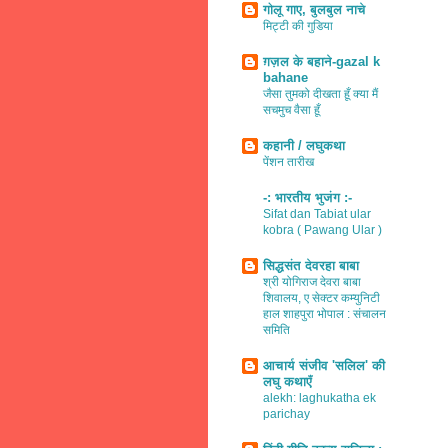
गोलू गाए, बुलबुल नाचे
मिट्टी की गुडिया
ग़ज़ल के बहाने-gazal k
bahane
जैसा तुमको दीखता हूँ क्या मैं
सचमुच वैसा हूँ
कहानी / लघुकथा
पेंशन तारीख
-: भारतीय भुजंग :-
Sifat dan Tabiat ular
kobra ( Pawang Ular )
सिद्धसंत देवरहा बाबा
श्री योगिराज देवरा बाबा
शिवालय, ए सेक्टर कम्युनिटी
हाल शाहपुरा भोपाल : संचालन
समिति
आचार्य संजीव 'सलिल' की
लघु कथाएँ
alekh: laghukatha ek
parichay