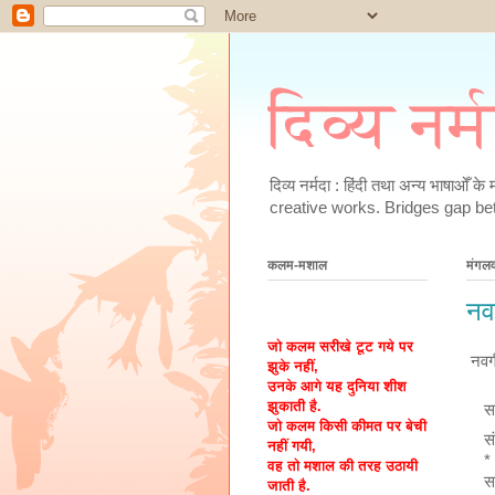
दिव्य नर्
दिव्य नर्मदा : हिंदी तथा अन्य भाषाओँ 
creative works. Bridges gap be
कलम-मशाल
मंगल
नव
जो कलम सरीखे टूट गये पर
नवग
झुके नहीं,
उनके आगे यह दुनिया शीश
झुकाती है.
स
जो कलम किसी कीमत पर बेची
स
नहीं गयी,
*
वह तो मशाल की तरह उठायी
स
जाती है.