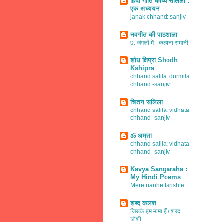
हिंदी गीति काव्य सलिला :
एक अध्ययन
janak chhand: sanjiv
नवगीत की पाठशाला
७. जंगलों में - कल्पना रामानी
शोध क्षिप्रा Shodh
Kshipra
chhand salila: durmila
chhand -sanjiv
चिंतन सलिला
chhand salila: vidhata
chhand -sanjiv
ॐ अमृता
chhand salila: vidhata
chhand -sanjiv
Kavya Sangaraha :
My Hindi Poems
Mere nanhe farishte
शब्द कलश
जिसके हम मामा हैं / शरद
जोशी