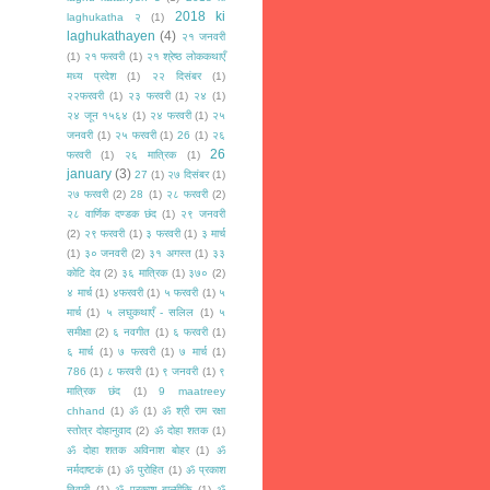
2018 ki
laghukatha २
(1)
laghukathayen
(4)
२१ जनवरी
(1)
२१ फरवरी
(1)
२१ श्रेष्ठ लोककथाएँ
मध्य प्रदेश
(1)
२२ दिसंबर
(1)
२२फरवरी
(1)
२३ फरवरी
(1)
२४
(1)
२४ जून १५६४
(1)
२४ फरवरी
(1)
२५
जनवरी
(1)
२५ फरवरी
(1)
26
(1)
२६
26
फरवरी
(1)
२६ मात्रिक
(1)
january
(3)
27
(1)
२७ दिसंबर
(1)
२७ फरवरी
(2)
28
(1)
२८ फरवरी
(2)
२८ वार्णिक दण्डक छंद
(1)
२९ जनवरी
(2)
२९ फरवरी
(1)
३ फरवरी
(1)
३ मार्च
(1)
३० जनवरी
(2)
३१ अगस्त
(1)
३३
कोटि देव
(2)
३६ मात्रिक
(1)
३७०
(2)
४ मार्च
(1)
४फरवरी
(1)
५ फरवरी
(1)
५
मार्च
(1)
५ लघुकथाएँ - सलिल
(1)
५
समीक्षा
(2)
६ नवगीत
(1)
६ फरवरी
(1)
६ मार्च
(1)
७ फरवरी
(1)
७ मार्च
(1)
786
(1)
८ फरवरी
(1)
९ जनवरी
(1)
९
मात्रिक छंद
(1)
9 maatreey
chhand
(1)
ॐ
(1)
ॐ श्री राम रक्षा
स्तोत्र दोहानुवाद
(2)
ॐ दोहा शतक
(1)
ॐ दोहा शतक अविनाश बोहर
(1)
ॐ
नर्मदाष्टकं
(1)
ॐ पुरोहित
(1)
ॐ प्रकाश
तिवारी
(1)
ॐ प्रकाश बाल्मीकि
(1)
ॐ