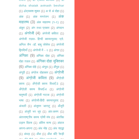
doha shatak avinash beohar
(1)
ॐप्रकाश शुक्ल
(1)
अ से अं दोहा
(1)
अंक
अंक
(1)
अंक मनरंजन
(1)
माहात्म्य
(3)
अंक माहात्म्य (१-९)
(1)
अंकुर
(2)
अंग तथा प्रकार
(2)
अंगदान
अंगरेजी
(4)
(1)
अंगरेजी कविता
(1)
अंगरेजी ग़ज़ल- हिन्दी काव्यानुवाद: प्रो.
अनिल जैन -डॉ. बाबु जोसेफ
(1)
अंगरेजी
द्विपदियाँ
(1)
अंगरेजी में - २
(1)
अंगार
(1)
अंगिका
(9)
अंगिका दोहा
(2)
अंगिका
अंगिका दोहा मुक्तिका
दोहा ग़ज़ल
(1)
(6)
अंगिका दोहे
(1)
अंगूठा
(1)
अँगूठा
(1)
अंग्रेजी
अंगूठी
(1)
अंग्रेज दोहाकार
(1)
(9)
अंग्रेजी कविता
(9)
अँग्रेज़ी
काव्य
(1)
अँग्रेज़ी काव्य विधाएँ-3
(1)
अँग्रेज़ी काव्य विधाएँ-4
(1)
अंग्रेजी
चतुष्पदी
(1)
अंग्रेजी नाटक
(1)
अंग्रेजी
भाषा
(1)
अंग्रेजी-हिंदी काव्यानुवाद
(1)
अंजली
(1)
अंजुमन 'आरज़ू'
(1)
अँजुरी
(1)
अंजुरी भर धूप
(1)
अंतःकरण
(1)
अंतरराष्ट्रीय काव्य प्रेमी मंच
(1)
अंतरिक्ष
उड़ान दिवस
(1)
अंतिम सत्य
(1)
अंदाज
अपना-अपना
(1)
अंध मोह
(1)
अंध श्रद्धा
(1)
अंधड़
(1)
अँधा
(1)
अँधा बाँटे रेवड़ी