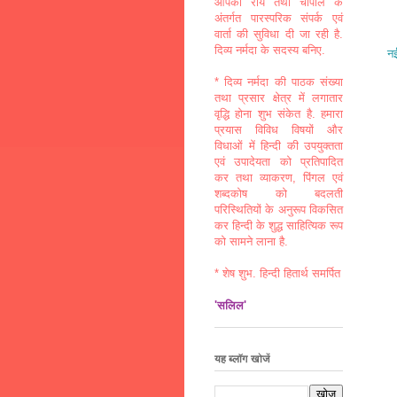
आपकी राय तथा चौपाल के
अंतर्गत पारस्परिक संपर्क एवं
वार्ता की सुविधा दी जा रही है.
दिव्य नर्मदा के सदस्य बनिए.
नई
* दिव्य नर्मदा की पाठक संख्या
तथा प्रसार क्षेत्र में लगातार
वृद्धि होना शुभ संकेत है. हमारा
प्रयास विविध विषयों और
विधाओं में हिन्दी की उपयुक्तता
एवं उपादेयता को प्रतिपादित
कर तथा व्याकरण, पिंगल एवं
शब्दकोष को बदलती
परिस्थितियों के अनुरूप विकसित
कर हिन्दी के शुद्ध साहित्यिक रूप
को सामने लाना है.
* शेष शुभ. हिन्दी हितार्थ समर्पित
'सलिल'
यह ब्लॉग खोजें