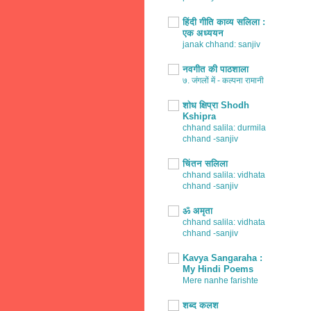
हिंदी गीति काव्य सलिला :
एक अध्ययन
janak chhand: sanjiv
नवगीत की पाठशाला
७. जंगलों में - कल्पना रामानी
शोध क्षिप्रा Shodh
Kshipra
chhand salila: durmila
chhand -sanjiv
चिंतन सलिला
chhand salila: vidhata
chhand -sanjiv
ॐ अमृता
chhand salila: vidhata
chhand -sanjiv
Kavya Sangaraha :
My Hindi Poems
Mere nanhe farishte
शब्द कलश