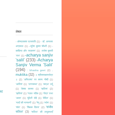
लेबल
- ओमप्रकाश प्रजापति
(1)
- डॉ. अव्यक्त
अग्रवाल
(1)
--सुरेश कुमार चौधरी
(1)
-
काफ़िया और व्याकरण'
(1)
-राजेश कुमारी
-acharya sanjiv
‘राज‘
(1)
'salil'
(233)
-Acharya
Sanjiv Verma 'Salil'
(194)
.
: bhasha geet
(2)
muktika
(32)
॥ श्रीरामरक्षास्तोत्र
॥
(2)
'अभिलाषा' पर काव्य गोष्ठी
(1)
'आतिश'
(1)
'उत्तरकथा'
(1)
'कत्अ' उर्दू
(1)
'केशव कल्चर
(1)
'खलिश'
(2)
स्ट
’ख़लिश'
(1)
'गज़ल रदीफ़
(1)
'गोत्र' तथा
'अल्ल'
(1)
'बुंदेली दोहे
(1)
'बेदिल'
(1)
‘यादों की नागफनी’
(1)
'रेणु
(1)
'व्योम'
(1)
'संजीव
'शांत'
(1)
'शिक्षक दिवस'
(2)
सलिल'
(3)
'सलिल' की लघुकथाएँ