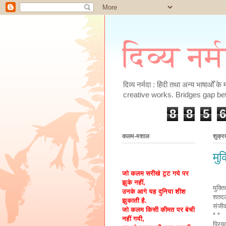
दिव्य नर्
दिव्य नर्मदा : हिंदी तथा अन्य भाषाओँ 
creative works. Bridges gap be
8
8
5
6
कलम-मशाल
शुक्र
मु
जो कलम सरीखे टूट गये पर
झुके नहीं,
मुक्त
उनके आगे यह दुनिया शीश
शतदल
झुकाती है.
संजी
जो कलम किसी कीमत पर बेची
* *
नहीं गयी,
प्रिय