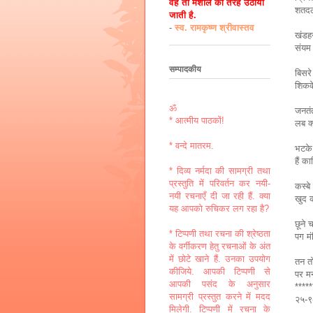
वह तो मशाल की तरह उठायी
शतदल
जाती है.
-
स्व. रामकृष्ण श्रीवास्तव
खंडहर
संयम 
सम्पादकीय
बिसर
शिकवे
ॐ
जनतंत
* आत्मीय पाठकों!
लब क्
* वन्दे मातरम.
भटके 
हैं क
* दिव्य नर्मदा की सामग्री तथा
प्रस्तुति में परिवर्तन कर नयी-
कस्बे 
नयी रचनाएँ दी जा रही हैं. क्या
खुद क
यह आपको रुचिकर लग रहा है?
छूने 
* टिप्पणी तथा रचना की श्रेष्ठता
पग मं
के वर्गीकरण हेतु रचनाओं के अंत
में छोटे खाने हैं. उनका उपयोग
तन त
कीजिये. आपकी टिप्पणी से
पर मन
आपकी पसंद के अनुसार
****
सामग्री प्रस्तुत करने में मदद
२५-
मिलेगी. टिप्पणी में रचना के