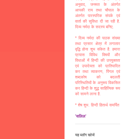
अनुवाद, जनमत के अंतर्गत
आपकी राय तथा चौपाल के
अंतर्गत पारस्परिक संपर्क एवं
वार्ता की सुविधा दी जा रही है.
दिव्य नर्मदा के सदस्य बनिए.
* दिव्य नर्मदा की पाठक संख्या
तथा प्रसार क्षेत्र में लगातार
वृद्धि होना शुभ संकेत है. हमारा
प्रयास विविध विषयों और
विधाओं में हिन्दी की उपयुक्तता
एवं उपादेयता को प्रतिपादित
कर तथा व्याकरण, पिंगल एवं
शब्दकोष को बदलती
परिस्थितियों के अनुरूप विकसित
कर हिन्दी के शुद्ध साहित्यिक रूप
को सामने लाना है.
* शेष शुभ. हिन्दी हितार्थ समर्पित
'सलिल'
यह ब्लॉग खोजें