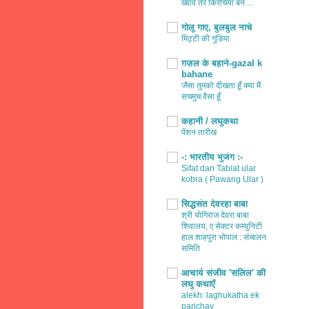
ख्वाव तेरे किरचियाँ बन ...
गोलू गाए, बुलबुल नाचे
मिट्टी की गुडिया
ग़ज़ल के बहाने-gazal k
bahane
जैसा तुमको दीखता हूँ क्या मैं
सचमुच वैसा हूँ
कहानी / लघुकथा
पेंशन तारीख
-: भारतीय भुजंग :-
Sifat dan Tabiat ular
kobra ( Pawang Ular )
सिद्धसंत देवरहा बाबा
श्री योगिराज देवरा बाबा
शिवालय, ए सेक्टर कम्युनिटी
हाल शाहपुरा भोपाल : संचालन
समिति
आचार्य संजीव 'सलिल' की
लघु कथाएँ
alekh: laghukatha ek
parichay