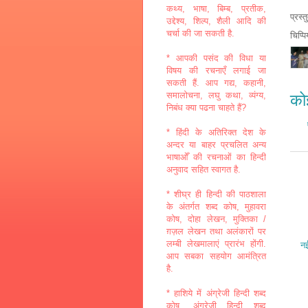
कथ्य, भाषा, बिम्ब, प्रतीक,
प्रस्
उद्देश्य, शिल्प, शैली आदि की
चर्चा की जा सकती है.
चिप्प
* आपकी पसंद की विधा या
विषय की रचनाएँ लगाई जा
सकती हैं. आप गद्य, कहानी,
समालोचना, लघु कथा, व्यंग्य,
कोई
निबंध क्या पढना चाहते हैं?
* हिंदी के अतिरिक्त देश के
अन्दर या बाहर प्रचलित अन्य
भाषाओँ की रचनाओं का हिन्दी
अनुवाद सहित स्वागत है.
* शीघ्र ही हिन्दी की पाठशाला
के अंतर्गत शब्द कोष, मुहावरा
कोष, दोहा लेखन, मुक्तिका /
ग़ज़ल लेखन तथा अलंकारों पर
लम्बी लेखमालाएं प्रारंभ होंगी.
नई
आप सबका सहयोग आमंत्रित
है.
* हाशिये में अंग्रेजी हिन्दी शब्द
कोष, अंग्रेजी हिन्दी शब्द