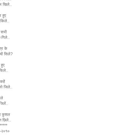
 खिले..
 हुए
किले..
े सभी
-गिले..
्र के
यों सिले?
हुए
ाफिले..
कहें
ो जिले..
चले
जिलें..
ो कुशल
 छिले..
******
९-२०१०