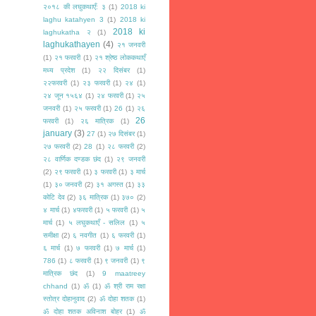
२०१८ की लघुकथाएँ: ३
(1)
2018 ki
laghu katahyen 3
(1)
2018 ki
2018 ki
laghukatha २
(1)
laghukathayen
(4)
२१ जनवरी
(1)
२१ फरवरी
(1)
२१ श्रेष्ठ लोककथाएँ
मध्य प्रदेश
(1)
२२ दिसंबर
(1)
२२फरवरी
(1)
२३ फरवरी
(1)
२४
(1)
२४ जून १५६४
(1)
२४ फरवरी
(1)
२५
जनवरी
(1)
२५ फरवरी
(1)
26
(1)
२६
26
फरवरी
(1)
२६ मात्रिक
(1)
january
(3)
27
(1)
२७ दिसंबर
(1)
२७ फरवरी
(2)
28
(1)
२८ फरवरी
(2)
२८ वार्णिक दण्डक छंद
(1)
२९ जनवरी
(2)
२९ फरवरी
(1)
३ फरवरी
(1)
३ मार्च
(1)
३० जनवरी
(2)
३१ अगस्त
(1)
३३
कोटि देव
(2)
३६ मात्रिक
(1)
३७०
(2)
४ मार्च
(1)
४फरवरी
(1)
५ फरवरी
(1)
५
मार्च
(1)
५ लघुकथाएँ - सलिल
(1)
५
समीक्षा
(2)
६ नवगीत
(1)
६ फरवरी
(1)
६ मार्च
(1)
७ फरवरी
(1)
७ मार्च
(1)
786
(1)
८ फरवरी
(1)
९ जनवरी
(1)
९
मात्रिक छंद
(1)
9 maatreey
chhand
(1)
ॐ
(1)
ॐ श्री राम रक्षा
स्तोत्र दोहानुवाद
(2)
ॐ दोहा शतक
(1)
ॐ दोहा शतक अविनाश बोहर
(1)
ॐ