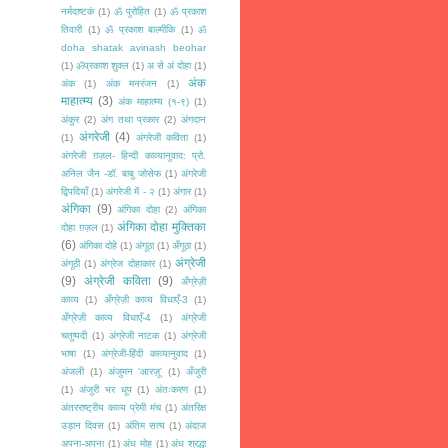
नर्मदाष्टकं
(1)
ॐ पुरोहित
(1)
ॐ प्रकाश
तिवारी
(1)
ॐ प्रकाश बाल्मीकि
(1)
ॐ
doha shatak avinash beohar
(1)
ॐप्रकाश शुक्ल
(1)
अ से अं दोहा
(1)
अंक
अंक
(1)
अंक मनरंजन
(1)
माहात्म्य
(3)
अंक माहात्म्य (१-९)
(1)
अंकुर
(2)
अंग तथा प्रकार
(2)
अंगदान
अंगरेजी
(4)
(1)
अंगरेजी कविता
(1)
अंगरेजी ग़ज़ल- हिन्दी काव्यानुवाद: प्रो.
अनिल जैन -डॉ. बाबु जोसेफ
(1)
अंगरेजी
द्विपदियाँ
(1)
अंगरेजी में - २
(1)
अंगार
(1)
अंगिका
(9)
अंगिका दोहा
(2)
अंगिका
अंगिका दोहा मुक्तिका
दोहा ग़ज़ल
(1)
(6)
अंगिका दोहे
(1)
अंगूठा
(1)
अँगूठा
(1)
अंग्रेजी
अंगूठी
(1)
अंग्रेज दोहाकार
(1)
(9)
अंग्रेजी कविता
(9)
अँग्रेज़ी
काव्य
(1)
अँग्रेज़ी काव्य विधाएँ-3
(1)
अँग्रेज़ी काव्य विधाएँ-4
(1)
अंग्रेजी
चतुष्पदी
(1)
अंग्रेजी नाटक
(1)
अंग्रेजी
भाषा
(1)
अंग्रेजी-हिंदी काव्यानुवाद
(1)
अंजली
(1)
अंजुमन 'आरज़ू'
(1)
अँजुरी
(1)
अंजुरी भर धूप
(1)
अंतःकरण
(1)
अंतरराष्ट्रीय काव्य प्रेमी मंच
(1)
अंतरिक्ष
उड़ान दिवस
(1)
अंतिम सत्य
(1)
अंदाज
अपना-अपना
(1)
अंध मोह
(1)
अंध श्रद्धा