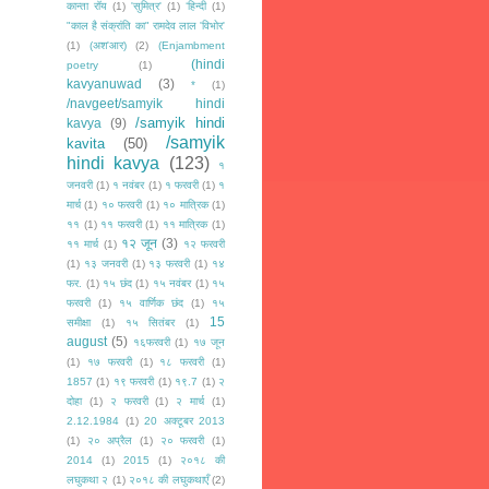
कान्ता रॉय
(1)
'सुमित्र'
(1)
‘हिन्दी
(1)
"काल है संक्रांति का" रामदेव लाल 'विभोर'
(1)
(अश'आर)
(2)
(Enjambment
(hindi
poetry
(1)
kavyanuwad
(3)
*
(1)
/navgeet/samyik hindi
/samyik hindi
kavya
(9)
/samyik
kavita
(50)
hindi kavya
(123)
१
जनवरी
(1)
१ नवंबर
(1)
१ फरवरी
(1)
१
मार्च
(1)
१० फरवरी
(1)
१० मात्रिक
(1)
११
(1)
११ फरवरी
(1)
११ मात्रिक
(1)
१२ जून
(3)
११ मार्च
(1)
१२ फरवरी
(1)
१३ जनवरी
(1)
१३ फरवरी
(1)
१४
फर.
(1)
१५ छंद
(1)
१५ नवंबर
(1)
१५
फरवरी
(1)
१५ वार्णिक छंद
(1)
१५
15
समीक्षा
(1)
१५ सितंबर
(1)
august
(5)
१६फरवरी
(1)
१७ जून
(1)
१७ फरवरी
(1)
१८ फरवरी
(1)
1857
(1)
१९ फरवरी
(1)
१९.7
(1)
२
दोहा
(1)
२ फरवरी
(1)
२ मार्च
(1)
2.12.1984
(1)
20 अक्टूबर 2013
(1)
२० अप्रैल
(1)
२० फरवरी
(1)
2014
(1)
2015
(1)
२०१८ की
लघुकथा २
(1)
२०१८ की लघुकथाएँ
(2)