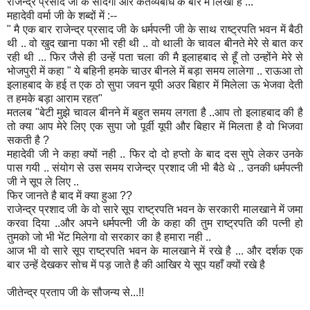
राजेन्द्र प्रसाद जी के सादगी और कर्तव्यबोध के बारे में लिखा है ...
महादेवी वर्मा जी के शब्दों में :--
" मै एक बार राजेन्द्र प्रसाद जी के धर्मपत्नी जी के साथ राष्ट्रपति भवन में बैठी
थी .. वो खुद खाना पका भी रही थी .. वो थाली के चावल बीनते मेरे से बात कर
रही थी ... फिर जैसे ही उन्हें पता चला की मै इलाहबाद से हूँ तो उन्होंने मेरे से
भोजपुरी में कहा " ये बहिनी हमके चाउर बीनले में बड़ा समय लालेगा .. राऊआ तो
इलाहबाद के हई त एक ठो सुपा जवन यूपी अउर बिहार में मिलेला ऊ भेजवा देती
त हमके बड़ा आराम रहत"
मतलब "बेटी मुझे चावल बीनने में बहुत समय लगता है ..आप तो इलाहबाद की है
तो क्या आप मेरे लिए एक सुपा जो पूर्वी यूपी और बिहार में मिलता है वो भिजवा
सकती है ?
महादेवी जी ने कहा क्यों नही .. फिर दो दो हप्तो के बाद दस सुपे लेकर उनके
पास गयी .. संयोग से उस समय राजेन्द्र प्रशाद जी भी बैठे थे .. उनकी धर्मपत्नी
जी ने सूप ले लिए ..
फिर जानते है बाद में क्या हुआ ??
राजेन्द्र प्रशाद जी के वो सारे सूप राष्ट्रपति भवन के सरकारी मालखाने में जमा
करवा दिया ..और अपने धर्मपत्नी जी के कहा की तुम राष्ट्रपति की पत्नी हो
तुमको जो भी भेंट मिलेगा वो सरकार का है हमारा नही ..
आज भी वो सारे सूप राष्ट्रपति भवन के मालखाने में रखे है ... और दर्शक एक
बार उन्हें देखकर सोच में पड़ जाते है की आखिर ये सूप यहाँ क्यों रखे है
जीतेन्द्र प्रताप जी के सौजन्य से...!!