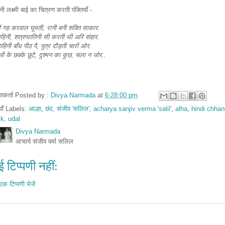
नी लक्ष्मी बाई का चित्रण करती पंक्तियाँ -
ं गह करवाल घूमती, रानी बनी शक्ति साकार.
ाहिनी, शत्रुघातिनी सी करती थी अरि संहार.
ाहिनी बाँध पीठ पै, पुत्र दौड़ती चारों ओर.
ेजों के छक्के छूटे, दुश्मन का कुछ, चला न जोर..
तुतकर्ता Posted by :
Divya Narmada
at
6:28:00 pm
ियाँ Labels:
आल्हा
,
छंद
,
संजीव 'सलिल'
,
acharya sanjiv verma 'salil'
,
alha
,
hindi chhan
ik
,
udal
Divya Narmada
आचार्य संजीव वर्मा सलिल
 टिप्पणी नहीं:
एक टिप्पणी भेजें