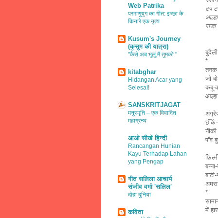
Web Patrika
टप-टप
परमाणुयुग का गीत: इच्छा के
आल्ह
किनारे एक नृत्य
राजा
Kusum's Journey
(कुसुम की यात्रा)
बुंदे
ली
"कैसे अब भूलूं मैं तुमको "
*
तनक 
kitabghar
जो बो
Hidangan Acar yang
कबू-क
Selesai!
आल्हा
SANSKRITJAGAT
मनुस्मृति – एक विवादित
अंग्रे
महाग्रन्थ
छींकें
नीकी 
आओ सीखें हिन्दी
पाँव ब
Rancangan Hunian
Kayu Terhadap Lahan
फ़िल्म
yang Pengap
बन्ना
बाटी-
गीत सलिला आचार्य
अमराई
संजीव वर्मा 'सलिल'
*
दोहा दुनिया
सामान
में ह
कविता