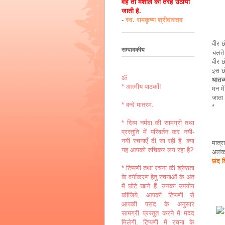
वह तो मशाल की तरह उठायी
जाती है.
-
स्व. रामकृष्ण श्रीवास्तव
वीर 
सम्पादकीय
चलते
वीर छ
इस छ
ॐ
धातव्
* आत्मीय पाठकों!
मन मे
जाता 
* वन्दे मातरम.
*
* दिव्य नर्मदा की सामग्री तथा
प्रस्तुति में परिवर्तन कर नयी-
आल्ह
नयी रचनाएँ दी जा रही हैं. क्या
मात्र
यह आपको रुचिकर लग रहा है?
अ
छंद 
* टिप्पणी तथा रचना की श्रेष्ठता
के वर्गीकरण हेतु रचनाओं के अंत
में छोटे खाने हैं. उनका उपयोग
कीजिये. आपकी टिप्पणी से
आपकी पसंद के अनुसार
सामग्री प्रस्तुत करने में मदद
मिलेगी. टिप्पणी में रचना के
महा