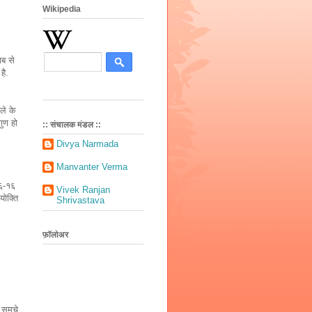
Wikipedia
ाब से
है.
ले के
गुण हो
:: संचालक मंडल ::
Divya Narmada
Manvanter Verma
१६-१६
Vivek Ranjan
योक्ति
Shrivastava
ै.
फ़ॉलोअर
मूचे