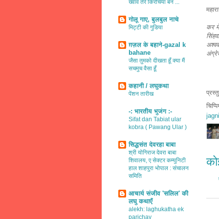
ख्वाव तेरे किरचियाँ बन ...
महारा
गोलू गाए, बुलबुल नाचे
कर मे
मिट्टी की गुडिया
सिंहव
ग़ज़ल के बहाने-gazal k
अश्वव
bahane
अंग्र
जैसा तुमको दीखता हूँ क्या मैं
सचमुच वैसा हूँ
कहानी / लघुकथा
प्रस्
पेंशन तारीख
चिप्प
-: भारतीय भुजंग :-
jagn
Sifat dan Tabiat ular
kobra ( Pawang Ular )
सिद्धसंत देवरहा बाबा
श्री योगिराज देवरा बाबा
कोई
शिवालय, ए सेक्टर कम्युनिटी
हाल शाहपुरा भोपाल : संचालन
समिति
आचार्य संजीव 'सलिल' की
लघु कथाएँ
alekh: laghukatha ek
parichay