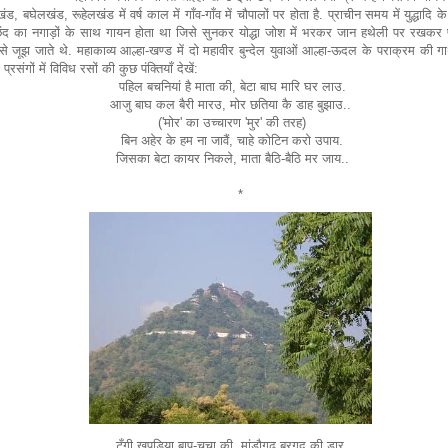
लखंड, बघेलखंड, रूहेलखंड में वर्ष काल में गाँव-गाँव में चौपालों पर होता है. प्राचीन समय में युद्धादि 
ंद का नगाड़ों के साथ गायन होता था जिसे सुनकर योद्धा जोश में भरकर जान हथेली पर रखकर प
से जूझ जाते थे. महाकाव्य आल्हा-खण्ड में दो महावीर बुन्देल युवाओं आल्हा-ऊदल के पराक्रम की गा
प्रसंगों में विविध रसों की कुछ पंक्तियाँ देखें:
पहिल बचनियां है माता की, बेटा बाघ मारि घर लाउ.
आजु बाघ कल बैरी मारउ, मोर छतिया कै डाह बुझाउ..
('मोर' का उच्चारण 'मुर' की तरह)
बिन अहेर के हम ना जावैं, चाहे कोटिन करो उपाय.
जिसका बेटा कायर निकले, माता बैठि-बैठि मर जाय..
*
टँगी खुपड़िया बाप-चचा की, मांडौगढ़ बरगद की डार.