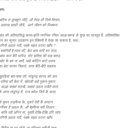
रण:
बरिस ल कुक्कुर जीऐं, औ तेरह लौ जिये सियार,
 अठारह छत्री जीयें, आगे जीवन को धिक्कार.
लखंड की अतिप्रसिद्ध काव्य-कृति जगनिक रचित 'आल्ह-खण्ड' से कुछ पद प्रस्तुत हैं. अतिश्योक्ति
र का सुन्दर उदाहरण इन पंक्तियों में देखा जा सकता है, यथा,
ागिनी ऊदल गावैं, पक्के महल दरारा खाँय.
*
बचनियाँ है माता की, बेटा बाघ मारि घर लाउ.
बाघ कल बैरी मारिउ, मोर छतिया की दाह बताउ.
हेर के हम ना जावैं, चाहे कोटिन करो उपाय.
 बेटा कायर निकले, माता बैठि-बैठि पछताय.
खुपड़िया बाप-चचा की, मांडूगढ़ बरगद की डार.
तिया की बेला में, खोपडी कहे पुकार-पुकार.
ं आल्हा कहवां मलखै, कहवां ऊदल लडैते लाल.
ै आना मांडूगढ़ में, राज बघेल जिये कै काल.
 सुघर लड़कैया के, दूसरे देवी कै वरदान.
सनीचर है ऊदल कै, औ बेह्फैया बसै लिलार.
 बाजि रही आँगन मां, युवती देखि-देखि ठगि जांय.
ागिनी ऊदल गावैं, पक्के महल दरारा खाँय.
चिरैया ना घर छोडे, ना बनिजार बनीजी जाय.