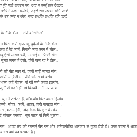
 बूँद पडी खपड़न पर, दया न काहूँ ठांव देखाय.
ा चलिगे ऊदल चलिगे, जइसे राम-लखन चलि जायँ.
 के डर कोइ न बोले, नैना डभकि-डभकि रहि जायँ.
 के नीके
बोल...
संजीव 'सलिल'
न चिंता करो दाऊ जू,
बुंदे
ली के नीके
बोल.
लत हैं बेई जानैं, मिसरी जात कान मैं घोल..
बू ऐसों लागत ज्यौं, अमराई मां फिररै डोल.
 सुनत लगत हैं ऐसो, जैसें बाज रए रे ढोल..
जी खों मोह ब्याप गौ, जासें मोड़ें जानत नांय.
-खांसें अंग्रेजी मां, जैंसें सोउत मां बर्रांय..
भासा कहें गँवारू, माँ खों ममी कहत इतरांय.
ुजुर्गों खें पड़ने हौं, तो बिनकी नानी मर जांय..
ी धुन में टर्राउट हैं, आँय-बाँय फिर कमर हिलांय.
-बन्नी, सोहर, फागें, आल्हा, होरी समझत नांय..
भर्ता, मठा-महेरी, छोड़ केक बिस्कुट बें खांय.
 चौपाल पनघटा, भूल सहर मां फिरें भुलांय..
्यतः आल्हा छंद की रचनाएँ वीर रस और अतिशयोक्ति अलंकार से युक्त होती हैं। उक्त रचना में आल्ह
ास्य रस वर्षा का प्रयास है।