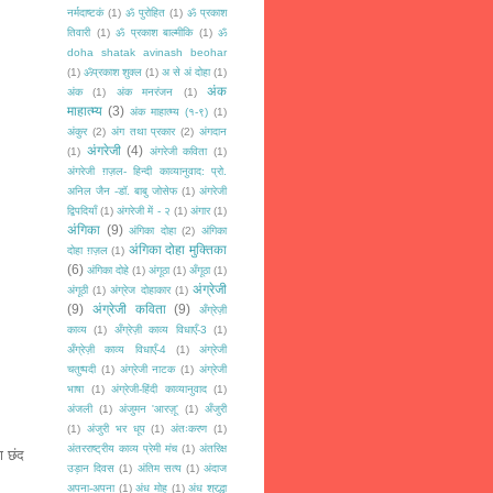
नर्मदाष्टकं
(1)
ॐ पुरोहित
(1)
ॐ प्रकाश
तिवारी
(1)
ॐ प्रकाश बाल्मीकि
(1)
ॐ
doha shatak avinash beohar
(1)
ॐप्रकाश शुक्ल
(1)
अ से अं दोहा
(1)
अंक
अंक
(1)
अंक मनरंजन
(1)
माहात्म्य
(3)
अंक माहात्म्य (१-९)
(1)
अंकुर
(2)
अंग तथा प्रकार
(2)
अंगदान
अंगरेजी
(4)
(1)
अंगरेजी कविता
(1)
अंगरेजी ग़ज़ल- हिन्दी काव्यानुवाद: प्रो.
अनिल जैन -डॉ. बाबु जोसेफ
(1)
अंगरेजी
द्विपदियाँ
(1)
अंगरेजी में - २
(1)
अंगार
(1)
अंगिका
(9)
अंगिका दोहा
(2)
अंगिका
अंगिका दोहा मुक्तिका
दोहा ग़ज़ल
(1)
(6)
अंगिका दोहे
(1)
अंगूठा
(1)
अँगूठा
(1)
अंग्रेजी
अंगूठी
(1)
अंग्रेज दोहाकार
(1)
(9)
अंग्रेजी कविता
(9)
अँग्रेज़ी
काव्य
(1)
अँग्रेज़ी काव्य विधाएँ-3
(1)
अँग्रेज़ी काव्य विधाएँ-4
(1)
अंग्रेजी
चतुष्पदी
(1)
अंग्रेजी नाटक
(1)
अंग्रेजी
भाषा
(1)
अंग्रेजी-हिंदी काव्यानुवाद
(1)
अंजली
(1)
अंजुमन 'आरज़ू'
(1)
अँजुरी
(1)
अंजुरी भर धूप
(1)
अंतःकरण
(1)
अंतरराष्ट्रीय काव्य प्रेमी मंच
(1)
अंतरिक्ष
ा छंद
उड़ान दिवस
(1)
अंतिम सत्य
(1)
अंदाज
अपना-अपना
(1)
अंध मोह
(1)
अंध श्रद्धा