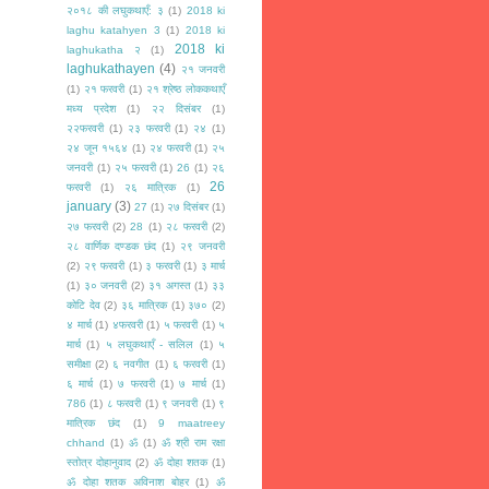
२०१८ की लघुकथाएँ: ३
(1)
2018 ki
laghu katahyen 3
(1)
2018 ki
2018 ki
laghukatha २
(1)
laghukathayen
(4)
२१ जनवरी
(1)
२१ फरवरी
(1)
२१ श्रेष्ठ लोककथाएँ
मध्य प्रदेश
(1)
२२ दिसंबर
(1)
२२फरवरी
(1)
२३ फरवरी
(1)
२४
(1)
२४ जून १५६४
(1)
२४ फरवरी
(1)
२५
जनवरी
(1)
२५ फरवरी
(1)
26
(1)
२६
26
फरवरी
(1)
२६ मात्रिक
(1)
january
(3)
27
(1)
२७ दिसंबर
(1)
२७ फरवरी
(2)
28
(1)
२८ फरवरी
(2)
२८ वार्णिक दण्डक छंद
(1)
२९ जनवरी
(2)
२९ फरवरी
(1)
३ फरवरी
(1)
३ मार्च
(1)
३० जनवरी
(2)
३१ अगस्त
(1)
३३
कोटि देव
(2)
३६ मात्रिक
(1)
३७०
(2)
४ मार्च
(1)
४फरवरी
(1)
५ फरवरी
(1)
५
मार्च
(1)
५ लघुकथाएँ - सलिल
(1)
५
समीक्षा
(2)
६ नवगीत
(1)
६ फरवरी
(1)
६ मार्च
(1)
७ फरवरी
(1)
७ मार्च
(1)
786
(1)
८ फरवरी
(1)
९ जनवरी
(1)
९
मात्रिक छंद
(1)
9 maatreey
chhand
(1)
ॐ
(1)
ॐ श्री राम रक्षा
स्तोत्र दोहानुवाद
(2)
ॐ दोहा शतक
(1)
ॐ दोहा शतक अविनाश बोहर
(1)
ॐ