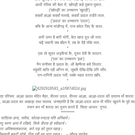
आधी रतिया की बेला में, खोपड़ी कहे पुकार-पुकार..
('खोपड़ी' का उच्चारण 'खुपड़ी')
कहवाँ आल्हा कहवाँ मलखे, कहवाँ ऊदल लडैते लाल.
('ऊदल' का उच्चारण 'उदल')
बचि कै आना मांडौगढ़ में, राज बघेल जिए कै काल..
*
अभी उमर है बारी भोरी, बेटा खाउ दूध औ भात.
चढ़ै जवानी जब बाँहन पै, तब के दैहै तोके मात..
*
एक तो सूघर लड़कैंयां कै, दूसर देवी कै वरदान.
('एक' का उच्चारण 'इक')
नैन सनीचर है ऊदल के, औ बेह्फैया बसे लिलार..
महुवरि बाजि रही आँगन मां, जुबती देखि-देखि ठगि जाँय.
राग-रागिनी ऊदल गावैं, पक्के महल दरारा खाँय..
*
त्र परिचय: आल्हा ऊदल मंदिर मैहर, वीरवर उदल, वीरवर आल्हा, आल्हा-उदल की उपास्य माँ शारदा
र, आल्हा-उदल का अखाड़ा तथा तालाब. जनश्रुति है कि आल्हा-उदल आज भी मंदिर खुलने के पूर्व ताला
स्नान कर माँ शारदा का पूजन करते हैं. चित्र आभार: गूगल.
*********
 मात्रिक छन्द, सवैया, सोलह-पन्द्रह यति अनिवार्य।
लघु चरण अन्त में रखिये, सिर्फ वीरता हो स्वीकार्य।
ार अतिशयताकारक, करे राइ को तुरत पहाड़।
 मिमयाती बकरी सोचे, गुँजा रही वन लगा दहाड़।
-- सौरभ पाण्डेय