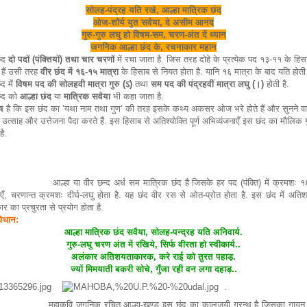
सोलह-पंद्रह यति रखे, आल्हा मात्रिक छंद
ओज-शौर्य युत सवैया, दे असीम आनंद
गुरु-गुरु लघु हो विषम-सम, चरण-अंत दें ध्यान
जगनिक आल्हा छंद के, रचनाकार महान
छंद
दो पदों (पंक्तियों) तथा चार चरणों
में रचा जाता है. जिस तरह दोहे के प्रत्येक पद १३-११ के हिस
 हैं उसी तरह
वीर छंद में १६-१५ मात्रा
के हिसाब से नियत होता है. यानि १६ मात्रा के बाद यति होती 
ंद में
विषम पद की सोलहवी मात्रा गुरु (ऽ)
तथा
सम पद की पंद्रहवीं मात्रा लघु (।)
होती है.
ंद को
आल्हा छंद
या
मात्रिक सवैया
भी कहा जाता है.
य
है कि इस छंद का ’यथा नाम तथा गुण’ की तरह इसके कथ्य अकसर ओज भरे होते हैं और सुनने वा
ं उत्साह और उत्तेजना पैदा करते हैं. इस हिसाब से अतिश्योक्ति पूर्ण अभिव्यंजनाएँ इस छंद का मौलिक 
है.
ा या वीर छन्द अर्ध सम मात्रिक छंद है जिसके हर पद (पंक्ति) में क्रमशः 
ाएँ, चरणान्त क्रमशः दीर्घ-लघु होता है. यह छंद वीर रस से ओत-प्रोत होता है. इस छंद में अतिश
लंकार का प्रचुरता से प्रयोग होता ह
विधान:
आल्हा मात्रिक छंद सवैया, सोलह-पन्द्रह यति अनिवार्य.
गुरु-लघु चरण अंत में रखिये, सिर्फ वीरता हो स्वीकार्य..
अलंकार अतिशयताकारक, करे राई को तुरत पहाड़.
ज्यों मिमयाती बकरी सोचे, गुँजा रही वन लगा दहाड़..
.
कवि जगनिक रचित आल्हा-खण्ड इस छंद का कालजयी ग्रन्थ है जिसका गायन स