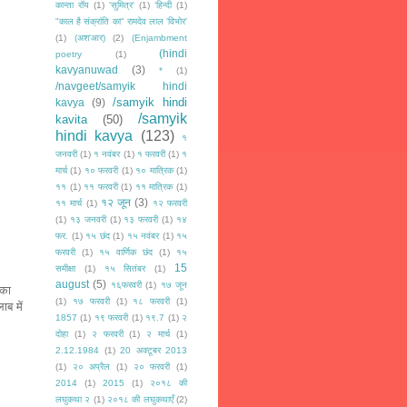
कान्ता रॉय
(1)
'सुमित्र'
(1)
‘हिन्दी
(1)
"काल है संक्रांति का" रामदेव लाल 'विभोर'
(1)
(अश'आर)
(2)
(Enjambment
(hindi
poetry
(1)
kavyanuwad
(3)
*
(1)
/navgeet/samyik hindi
/samyik hindi
kavya
(9)
/samyik
kavita
(50)
hindi kavya
(123)
१
जनवरी
(1)
१ नवंबर
(1)
१ फरवरी
(1)
१
मार्च
(1)
१० फरवरी
(1)
१० मात्रिक
(1)
११
(1)
११ फरवरी
(1)
११ मात्रिक
(1)
१२ जून
(3)
११ मार्च
(1)
१२ फरवरी
(1)
१३ जनवरी
(1)
१३ फरवरी
(1)
१४
फर.
(1)
१५ छंद
(1)
१५ नवंबर
(1)
१५
फरवरी
(1)
१५ वार्णिक छंद
(1)
१५
15
समीक्षा
(1)
१५ सितंबर
(1)
august
(5)
१६फरवरी
(1)
१७ जून
 का
(1)
१७ फरवरी
(1)
१८ फरवरी
(1)
ब में
1857
(1)
१९ फरवरी
(1)
१९.7
(1)
२
दोहा
(1)
२ फरवरी
(1)
२ मार्च
(1)
2.12.1984
(1)
20 अक्टूबर 2013
(1)
२० अप्रैल
(1)
२० फरवरी
(1)
2014
(1)
2015
(1)
२०१८ की
लघुकथा २
(1)
२०१८ की लघुकथाएँ
(2)