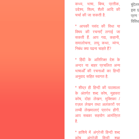
कथ्य, भाषा, बिम्ब, प्रतीक,
बुंदे
उद्देश्य, शिल्प, शैली आदि की
इस छ
चर्चा की जा सकती है.
प्रण 
विविध 
* आपकी पसंद की विधा या
विषय की रचनाएँ लगाई जा
सकती हैं. आप गद्य, कहानी,
समालोचना, लघु कथा, व्यंग्य,
निबंध क्या पढना चाहते हैं?
* हिंदी के अतिरिक्त देश के
अन्दर या बाहर प्रचलित अन्य
भाषाओँ की रचनाओं का हिन्दी
अनुवाद सहित स्वागत है.
* शीघ्र ही हिन्दी की पाठशाला
के अंतर्गत शब्द कोष, मुहावरा
कोष, दोहा लेखन, मुक्तिका /
ग़ज़ल लेखन तथा अलंकारों पर
लम्बी लेखमालाएं प्रारंभ होंगी.
आप सबका सहयोग आमंत्रित
है.
* हाशिये में अंग्रेजी हिन्दी शब्द
कोष, अंग्रेजी हिन्दी शब्द