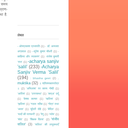
के समय
्राण-
था है.
लेबल
- ओमप्रकाश प्रजापति
(1)
- डॉ. अव्यक्त
अग्रवाल
(1)
--सुरेश कुमार चौधरी
(1)
-
काफ़िया और व्याकरण'
(1)
-राजेश कुमारी
-acharya sanjiv
‘राज‘
(1)
'salil'
(233)
-Acharya
Sanjiv Verma 'Salil'
(194)
.
: bhasha geet
(2)
muktika
(32)
॥ श्रीरामरक्षास्तोत्र
॥
(2)
'अभिलाषा' पर काव्य गोष्ठी
(1)
'आतिश'
(1)
'उत्तरकथा'
(1)
'कत्अ' उर्दू
(1)
'केशव कल्चर
(1)
'खलिश'
(2)
’ख़लिश'
(1)
'गज़ल रदीफ़
(1)
'गोत्र' तथा
'अल्ल'
(1)
'बुंदेली दोहे
(1)
'बेदिल'
(1)
‘यादों की नागफनी’
(1)
'रेणु
(1)
'व्योम'
(1)
'संजीव
'शांत'
(1)
'शिक्षक दिवस'
(2)
सलिल'
(3)
'सलिल' की लघुकथाएँ