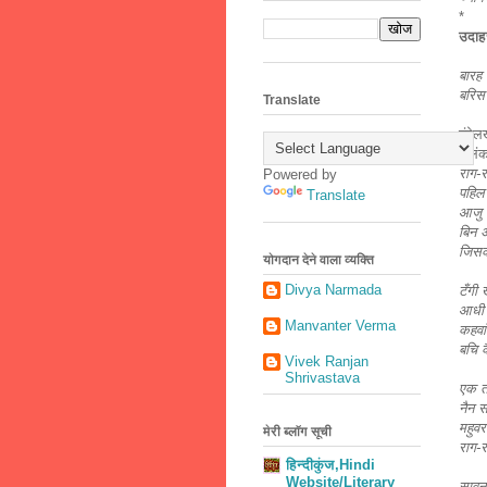
*
उदाह
बारह 
बरिस
Translate
बुंदे
अलंका
राग-र
Powered by
पहिल 
Translate
आजु 
बिन अ
जिसका
योगदान देने वाला व्यक्ति
Divya Narmada
टँगी 
आधी र
Manvanter Verma
कहवा
बचि क
Vivek Ranjan
Shrivastava
एक तो
नैन 
महुवर
मेरी ब्लॉग सूची
राग-र
हिन्दीकुंज,Hindi
Website/Literary
सावन 