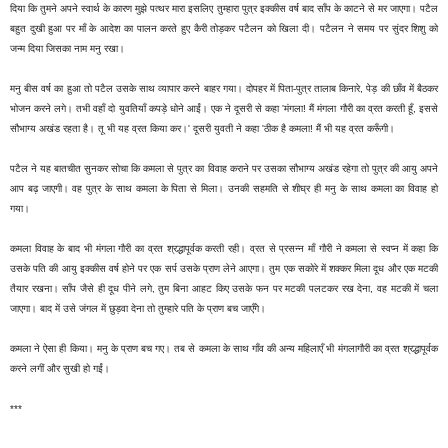
दिया कि तुमने अपने स्वार्थ के कारण मुझे पत्थर मारा इसलिए तुम्हारा पुत्र इक्कीस वर्ष बाद साँप के काटने से मर जाएगा। पटैल
बहुत दुखी हुआ पर माँ के आदेश का पालन करते हुए कैरी तोड़कर पटैलन को खिला दी। पटैलन ने समय पर सुंदर शिशु को
जन्म दिया जिसका नाम मनु रखा।
मनु बीस वर्ष का हुआ तो पटैल उसके साथ व्यापार करने बाहर गया। दोपहर में पिता-पुत्र तालाब किनारे, पेड़ की छाँव में बैठकर
भोजन करने लगे। तभी वहाँ दो युवतियाँ कपड़े धोने आईं। एक ने दूसरी से कहा 'मंगला! मैं मंगला गौरी का व्रत करती हूँ, इससे
सौभाग्य अखंड रहता है। तू भी यह व्रत किया कर।' दूसरी युवती ने कहा 'ठीक है कमला! मैं भी यह व्रत करूँगी।
पटैल ने यह बातचीत सुनकर सोचा कि कमला से पुत्र का विवाह कराने पर उसका सौभाग्य अखंड रहेगा तो पुत्र की आयु अपने
आप बढ़ जाएगी। वह पुत्र के साथ कमला के पिता से मिला। उनकी सहमति से शीघ्र ही मनु के साथ कमला का विवाह हो
गया।
कमला विवाह के बाद भी मंगला गौरी का व्रत श्रद्धापूर्वक करती रही। व्रत से प्रसन्न माँ गौरी ने कमला से स्वप्न में कहा कि
उसके पति की आयु इक्कीस वर्ष होने पर एक सर्प उसके प्राण लेने आएगा। तुम एक सकोरे में शक्कर मिला दूध और एक मटकी
तैयार रखना। साँप जैसे ही दूध पीने लगे, तुम बिना आहट किए उसके फन पर मटकी पलटकर रख देना, वह मटकी में चला
जाएगा। बाद में उसे जंगल में छुड़वा देना तो तुम्हारे पति के प्राण बच जाएँगे।
कमला ने ऐसा ही किया। मनु के प्राण बच गए। तब से कमला के साथ गाँव की अन्य महिलाएँ भी मंगलागौरी का व्रत श्रद्धापूर्वक
करने लगीं और सुखी हो गईं।
***