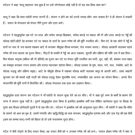
पटैलन ने कहा 'साधु महाराज! सब कुछ है पर उसे भोगनेवाला कोई नहीं है तो यह सब किस काम का?'
साधु ने कहा कि माता पार्वती जगत जननी हैं। संतान न होने का दर्द उनसे ज्यादा कौन जान सकता है? वे ही संतान दे सकती
हैं। सावन के मंगलवार को मंगला गौरी पूजन और व्रत करो।
पटैलन ने श्रद्धापूर्वक एक पटे पर लाल और सफेद कपड़ा बिछाकर, सफेद कपड़े पर चावल की नौ और लाल कपड़े पर गेहूँ की
सोलह छोटी-छोटी ढेर बनाकर पटे पर चावल के दानों के ऊपर गणेश जी की मूर्ति स्थापित की। फिर पटे के एक कोने में गेहूँ के
दानों पर जल से भरा कलश रखकर आटे से बनाकर चौमुखा दीपक बनाकर, तेल भरकर जलाए। सोलह ऊदबत्ती जलाकर पहले
गणेश जी तथा कलश का पूजन किया। मिट्टी के सकोरे में गेहूँ का आटा रखकर, सुपारी और दक्षिणा की राशि उस में दबा दिया।
फिर षोडस मातृका (चाँवल की नौ ढेरियों) का पूजन कर पटे पर मंगला मूर्ति स्थापित कर पानी, दूध, दही, घी, शक्कर तथा शहद
का पंचामृत बनाकर स्नान कराया और वस्त्र पहनाकर श्रंगार किया। सोलह प्रकार के पुष्प, माला, पत्ते, फल, पंचमेश, आटे के
सोलह लड्डू और दक्षिणा चढ़ाए। आटे के चौमुखे दीपक में रखकर सोलह बाती जलाकर कपूर से आरती करी। उक्त कहानी
सुनकर घर की सबसे बड़ी स्त्री को सोलह लड्डू देकर शुभाशीष पाया, नमकरहित एक अनाज का भोजन किया। अगले दिन
मंगलागौरी की मूर्ति पानी में विसर्जित की। सोलह मंगलवार तक व्रत कर उद्यापन किया।
श्रद्धापूर्वक व्रत संपन्न कर पटैलन ने माँ पार्वती से संतान सुख देने का वर माँगा। माँ ने कहा पूर्व जन्म के कर्मों के कारण तेरे
भाग्य में संतान सुख नहीं है। तुमने श्रद्धापूर्वक व्रत किया है इसलिए इक्कीस वर्षों तक जीवित रहनेवाला पुत्र या विवाह के
तुरंत बाद विधवा होनेवाली पुत्री में से एक माँग लो। पटैलन ने इक्कीस वर्ष की आयुवाला पुत्र माँगा। माँ पार्वती ने कहा कि मंदिर
के सामने जो आम का वृक्ष है, उसमें गणपति और ऋद्धि-सिद्धि का वास मानकर, श्रद्धापूर्वक प्रणाम करो और उस पेड़ की एक कैरी
(आम का कच्चा फल) पत्नी को खिला दो तो उसे यथासमय पुत्र होगा।
पटैल ने कैरी तोड़ने के लिए पत्थर फेंका, वह पत्थर कैरी को न लगकर गणेश जी को लगा। नाराज होकर गणेश जी ने शाप दे