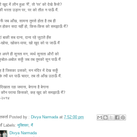
ी खुद में लीन हुआ 'मैं', तो 'पर' को देखे कैसे?
की भरता उड़ान पर, पर को तौल न पाऊँ मैं.
रूँ जब आँख, सामना तुमसे होता है तब ही
 न होकर सदा यहीं हो, किस-किस को समझाऊँ मैं?
ादां बाकी सब दाना, दाना रहे जुटाते हँस
खोया, खोकर-पाया, खो खुद को पा जाऊँ मैं
 अपने ही सुनता मन, व्यर्थ सुनाता औरों को
ुबोल-अबोल सकूँ जब तब तुमको सुन पाऊँ मैं
ेह है जिसका उसको, मन मंदिर में देख सकूँ
 कि त्यों धर पाऊँ चादर, तब तो आँख उठाऊँ मैं.
िखाता रहा जमाना, बेगाना है बेगाना
 कौन पराया किसको, कह खुद को समझाऊँ मैं?
३-२०१४
तुतकर्ता Posted by :
Divya Narmada
at
7:52:00 pm
ियाँ Labels:
मुक्तिका
,
मैं
Divya Narmada