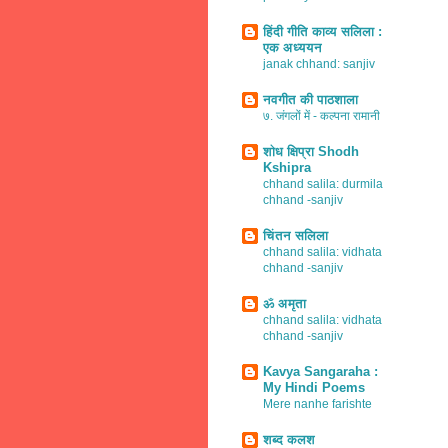
हिंदी गीति काव्य सलिला :
एक अध्ययन
janak chhand: sanjiv
नवगीत की पाठशाला
७. जंगलों में - कल्पना रामानी
शोध क्षिप्रा Shodh
Kshipra
chhand salila: durmila
chhand -sanjiv
चिंतन सलिला
chhand salila: vidhata
chhand -sanjiv
ॐ अमृता
chhand salila: vidhata
chhand -sanjiv
Kavya Sangaraha :
My Hindi Poems
Mere nanhe farishte
शब्द कलश