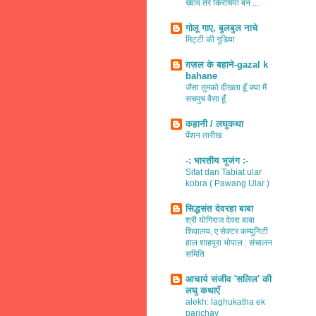
ख्वाव तेरे किरचियाँ बन ...
गोलू गाए, बुलबुल नाचे
मिट्टी की गुडिया
ग़ज़ल के बहाने-gazal k
bahane
जैसा तुमको दीखता हूँ क्या मैं
सचमुच वैसा हूँ
कहानी / लघुकथा
पेंशन तारीख
-: भारतीय भुजंग :-
Sifat dan Tabiat ular
kobra ( Pawang Ular )
सिद्धसंत देवरहा बाबा
श्री योगिराज देवरा बाबा
शिवालय, ए सेक्टर कम्युनिटी
हाल शाहपुरा भोपाल : संचालन
समिति
आचार्य संजीव 'सलिल' की
लघु कथाएँ
alekh: laghukatha ek
parichay