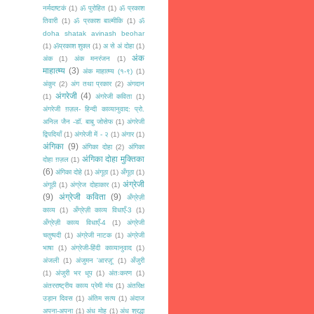
नर्मदाष्टकं
(1)
ॐ पुरोहित
(1)
ॐ प्रकाश
तिवारी
(1)
ॐ प्रकाश बाल्मीकि
(1)
ॐ
doha shatak avinash beohar
(1)
ॐप्रकाश शुक्ल
(1)
अ से अं दोहा
(1)
अंक
अंक
(1)
अंक मनरंजन
(1)
माहात्म्य
(3)
अंक माहात्म्य (१-९)
(1)
अंकुर
(2)
अंग तथा प्रकार
(2)
अंगदान
अंगरेजी
(4)
(1)
अंगरेजी कविता
(1)
अंगरेजी ग़ज़ल- हिन्दी काव्यानुवाद: प्रो.
अनिल जैन -डॉ. बाबु जोसेफ
(1)
अंगरेजी
द्विपदियाँ
(1)
अंगरेजी में - २
(1)
अंगार
(1)
अंगिका
(9)
अंगिका दोहा
(2)
अंगिका
अंगिका दोहा मुक्तिका
दोहा ग़ज़ल
(1)
(6)
अंगिका दोहे
(1)
अंगूठा
(1)
अँगूठा
(1)
अंग्रेजी
अंगूठी
(1)
अंग्रेज दोहाकार
(1)
(9)
अंग्रेजी कविता
(9)
अँग्रेज़ी
काव्य
(1)
अँग्रेज़ी काव्य विधाएँ-3
(1)
अँग्रेज़ी काव्य विधाएँ-4
(1)
अंग्रेजी
चतुष्पदी
(1)
अंग्रेजी नाटक
(1)
अंग्रेजी
भाषा
(1)
अंग्रेजी-हिंदी काव्यानुवाद
(1)
अंजली
(1)
अंजुमन 'आरज़ू'
(1)
अँजुरी
(1)
अंजुरी भर धूप
(1)
अंतःकरण
(1)
अंतरराष्ट्रीय काव्य प्रेमी मंच
(1)
अंतरिक्ष
उड़ान दिवस
(1)
अंतिम सत्य
(1)
अंदाज
अपना-अपना
(1)
अंध मोह
(1)
अंध श्रद्धा