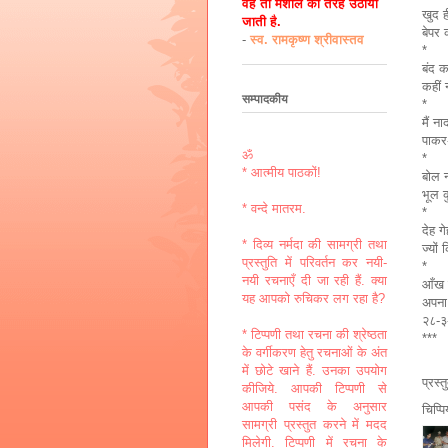
वह तो मशाल की तरह उठायी
खुद ह
जाती है.
बेपर 
-
स्व. रामकृष्ण श्रीवास्तव
*
बंद क
कहीं
सम्पादकीय
*
मैं न
पाकर-
ॐ
*
* आत्मीय पाठकों!
बोल न
भूल क
* वन्दे मातरम.
*
देह ग
* दिव्य नर्मदा की सामग्री तथा
ज्यों
प्रस्तुति में परिवर्तन कर नयी-
*
नयी रचनाएँ दी जा रही हैं. क्या
आँख द
यह आपको रुचिकर लग रहा है?
अपना
२८-
* टिप्पणी तथा रचना की श्रेष्ठता
***
के वर्गीकरण हेतु रचनाओं के अंत
में छोटे खाने हैं. उनका उपयोग
प्रस्
कीजिये. आपकी टिप्पणी से
आपकी पसंद के अनुसार
चिप्प
सामग्री प्रस्तुत करने में मदद
मिलेगी. टिप्पणी में रचना के