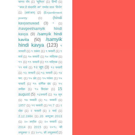
कान्ता रॉय
(1)
'सुमित्र'
(1)
‘हिन्दी
(1)
"काल है संक्रांति का" रामदेव लाल 'विभोर'
(1)
(अश'आर)
(2)
(Enjambment
(hindi
poetry
(1)
kavyanuwad
(3)
*
(1)
/navgeet/samyik hindi
/samyik hindi
kavya
(9)
/samyik
kavita
(50)
hindi kavya
(123)
१
जनवरी
(1)
१ नवंबर
(1)
१ फरवरी
(1)
१
मार्च
(1)
१० फरवरी
(1)
१० मात्रिक
(1)
११
(1)
११ फरवरी
(1)
११ मात्रिक
(1)
१२ जून
(3)
११ मार्च
(1)
१२ फरवरी
(1)
१३ जनवरी
(1)
१३ फरवरी
(1)
१४
फर.
(1)
१५ छंद
(1)
१५ नवंबर
(1)
१५
फरवरी
(1)
१५ वार्णिक छंद
(1)
१५
15
समीक्षा
(1)
१५ सितंबर
(1)
august
(5)
१६फरवरी
(1)
१७ जून
(1)
१७ फरवरी
(1)
१८ फरवरी
(1)
1857
(1)
१९ फरवरी
(1)
१९.7
(1)
२
दोहा
(1)
२ फरवरी
(1)
२ मार्च
(1)
2.12.1984
(1)
20 अक्टूबर 2013
(1)
२० अप्रैल
(1)
२० फरवरी
(1)
2014
(1)
2015
(1)
२०१८ की
लघुकथा २
(1)
२०१८ की लघुकथाएँ
(2)