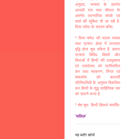
अनुवाद, जनमत के अंतर्गत
आपकी राय तथा चौपाल के
अंतर्गत पारस्परिक संपर्क एवं
वार्ता की सुविधा दी जा रही है.
दिव्य नर्मदा के सदस्य बनिए.
* दिव्य नर्मदा की पाठक संख्या
तथा प्रसार क्षेत्र में लगातार
वृद्धि होना शुभ संकेत है. हमारा
प्रयास विविध विषयों और
विधाओं में हिन्दी की उपयुक्तता
एवं उपादेयता को प्रतिपादित
कर तथा व्याकरण, पिंगल एवं
शब्दकोष को बदलती
परिस्थितियों के अनुरूप विकसित
कर हिन्दी के शुद्ध साहित्यिक रूप
को सामने लाना है.
* शेष शुभ. हिन्दी हितार्थ समर्पित
'सलिल'
यह ब्लॉग खोजें