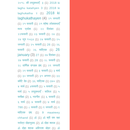
२०१८ की लघुकथाएँ: ३
(1)
2018 ki
laghu katahyen 3
(1)
2018 ki
2018 ki
laghukatha २
(1)
laghukathayen
(4)
२१ जनवरी
(1)
२१ फरवरी
(1)
२१ श्रेष्ठ लोककथाएँ
मध्य प्रदेश
(1)
२२ दिसंबर
(1)
२२फरवरी
(1)
२३ फरवरी
(1)
२४
(1)
२४ जून १५६४
(1)
२४ फरवरी
(1)
२५
जनवरी
(1)
२५ फरवरी
(1)
26
(1)
२६
26
फरवरी
(1)
२६ मात्रिक
(1)
january
(3)
27
(1)
२७ दिसंबर
(1)
२७ फरवरी
(2)
28
(1)
२८ फरवरी
(2)
२८ वार्णिक दण्डक छंद
(1)
२९ जनवरी
(2)
२९ फरवरी
(1)
३ फरवरी
(1)
३ मार्च
(1)
३० जनवरी
(2)
३१ अगस्त
(1)
३३
कोटि देव
(2)
३६ मात्रिक
(1)
३७०
(2)
४ मार्च
(1)
४फरवरी
(1)
५ फरवरी
(1)
५
मार्च
(1)
५ लघुकथाएँ - सलिल
(1)
५
समीक्षा
(2)
६ नवगीत
(1)
६ फरवरी
(1)
६ मार्च
(1)
७ फरवरी
(1)
७ मार्च
(1)
786
(1)
८ फरवरी
(1)
९ जनवरी
(1)
९
मात्रिक छंद
(1)
9 maatreey
chhand
(1)
ॐ
(1)
ॐ श्री राम रक्षा
स्तोत्र दोहानुवाद
(2)
ॐ दोहा शतक
(1)
ॐ दोहा शतक अविनाश बोहर
(1)
ॐ