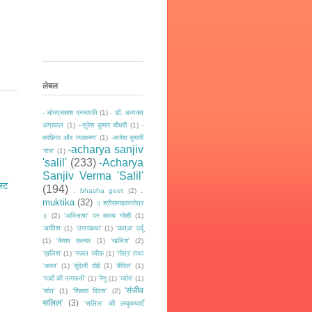
लेबल
- ओमप्रकाश प्रजापति
(1)
- डॉ. अव्यक्त
अग्रवाल
(1)
--सुरेश कुमार चौधरी
(1)
-
काफ़िया और व्याकरण'
(1)
-राजेश कुमारी
-acharya sanjiv
‘राज‘
(1)
'salil'
(233)
-Acharya
Sanjiv Verma 'Salil'
स्ट
(194)
.
: bhasha geet
(2)
muktika
(32)
॥ श्रीरामरक्षास्तोत्र
॥
(2)
'अभिलाषा' पर काव्य गोष्ठी
(1)
'आतिश'
(1)
'उत्तरकथा'
(1)
'कत्अ' उर्दू
(1)
'केशव कल्चर
(1)
'खलिश'
(2)
’ख़लिश'
(1)
'गज़ल रदीफ़
(1)
'गोत्र' तथा
'अल्ल'
(1)
'बुंदेली दोहे
(1)
'बेदिल'
(1)
‘यादों की नागफनी’
(1)
'रेणु
(1)
'व्योम'
(1)
'संजीव
'शांत'
(1)
'शिक्षक दिवस'
(2)
सलिल'
(3)
'सलिल' की लघुकथाएँ