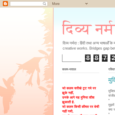
दिव्य नर्
दिव्य नर्मदा : हिंदी तथा अन्य भाषाओँ 
creative works. Bridges gap be
8
8
7
2
कलम-मशाल
रविवा
मुक
जो कलम सरीखे टूट गये पर
मुक्त
झुके नहीं,
संजी
उनके आगे यह दुनिया शीश
*
झुकाती है.
मुझमे
जो कलम किसी कीमत पर बेची
क्या 
नहीं गयी,
*