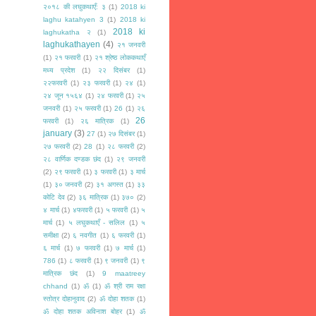
२०१८ की लघुकथाएँ: ३
(1)
2018 ki
laghu katahyen 3
(1)
2018 ki
2018 ki
laghukatha २
(1)
laghukathayen
(4)
२१ जनवरी
(1)
२१ फरवरी
(1)
२१ श्रेष्ठ लोककथाएँ
मध्य प्रदेश
(1)
२२ दिसंबर
(1)
२२फरवरी
(1)
२३ फरवरी
(1)
२४
(1)
२४ जून १५६४
(1)
२४ फरवरी
(1)
२५
जनवरी
(1)
२५ फरवरी
(1)
26
(1)
२६
26
फरवरी
(1)
२६ मात्रिक
(1)
january
(3)
27
(1)
२७ दिसंबर
(1)
२७ फरवरी
(2)
28
(1)
२८ फरवरी
(2)
२८ वार्णिक दण्डक छंद
(1)
२९ जनवरी
(2)
२९ फरवरी
(1)
३ फरवरी
(1)
३ मार्च
(1)
३० जनवरी
(2)
३१ अगस्त
(1)
३३
कोटि देव
(2)
३६ मात्रिक
(1)
३७०
(2)
४ मार्च
(1)
४फरवरी
(1)
५ फरवरी
(1)
५
मार्च
(1)
५ लघुकथाएँ - सलिल
(1)
५
समीक्षा
(2)
६ नवगीत
(1)
६ फरवरी
(1)
६ मार्च
(1)
७ फरवरी
(1)
७ मार्च
(1)
786
(1)
८ फरवरी
(1)
९ जनवरी
(1)
९
मात्रिक छंद
(1)
9 maatreey
chhand
(1)
ॐ
(1)
ॐ श्री राम रक्षा
स्तोत्र दोहानुवाद
(2)
ॐ दोहा शतक
(1)
ॐ दोहा शतक अविनाश बोहर
(1)
ॐ