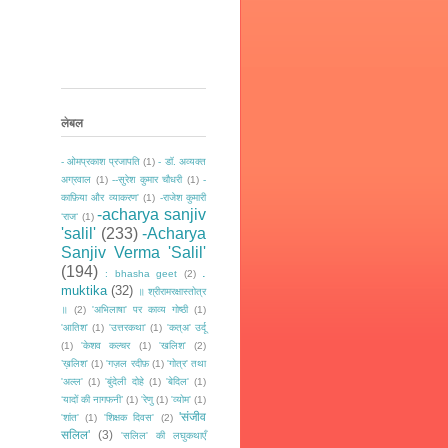
लेबल
- ओमप्रकाश प्रजापति
(1)
- डॉ. अव्यक्त
अग्रवाल
(1)
--सुरेश कुमार चौधरी
(1)
-
काफ़िया और व्याकरण'
(1)
-राजेश कुमारी
-acharya sanjiv
‘राज‘
(1)
'salil'
(233)
-Acharya
Sanjiv Verma 'Salil'
(194)
.
: bhasha geet
(2)
muktika
(32)
॥ श्रीरामरक्षास्तोत्र
॥
(2)
'अभिलाषा' पर काव्य गोष्ठी
(1)
'आतिश'
(1)
'उत्तरकथा'
(1)
'कत्अ' उर्दू
(1)
'केशव कल्चर
(1)
'खलिश'
(2)
’ख़लिश'
(1)
'गज़ल रदीफ़
(1)
'गोत्र' तथा
'अल्ल'
(1)
'बुंदेली दोहे
(1)
'बेदिल'
(1)
‘यादों की नागफनी’
(1)
'रेणु
(1)
'व्योम'
(1)
'संजीव
'शांत'
(1)
'शिक्षक दिवस'
(2)
सलिल'
(3)
'सलिल' की लघुकथाएँ