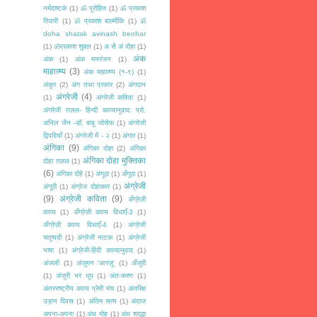
नर्मदाष्टकं
(1)
ॐ पुरोहित
(1)
ॐ प्रकाश
तिवारी
(1)
ॐ प्रकाश बाल्मीकि
(1)
ॐ
doha shatak avinash beohar
(1)
ॐप्रकाश शुक्ल
(1)
अ से अं दोहा
(1)
अंक
अंक
(1)
अंक मनरंजन
(1)
माहात्म्य
(3)
अंक माहात्म्य (१-९)
(1)
अंकुर
(2)
अंग तथा प्रकार
(2)
अंगदान
अंगरेजी
(4)
(1)
अंगरेजी कविता
(1)
अंगरेजी ग़ज़ल- हिन्दी काव्यानुवाद: प्रो.
अनिल जैन -डॉ. बाबु जोसेफ
(1)
अंगरेजी
द्विपदियाँ
(1)
अंगरेजी में - २
(1)
अंगार
(1)
अंगिका
(9)
अंगिका दोहा
(2)
अंगिका
अंगिका दोहा मुक्तिका
दोहा ग़ज़ल
(1)
(6)
अंगिका दोहे
(1)
अंगूठा
(1)
अँगूठा
(1)
अंग्रेजी
अंगूठी
(1)
अंग्रेज दोहाकार
(1)
(9)
अंग्रेजी कविता
(9)
अँग्रेज़ी
काव्य
(1)
अँग्रेज़ी काव्य विधाएँ-3
(1)
अँग्रेज़ी काव्य विधाएँ-4
(1)
अंग्रेजी
चतुष्पदी
(1)
अंग्रेजी नाटक
(1)
अंग्रेजी
भाषा
(1)
अंग्रेजी-हिंदी काव्यानुवाद
(1)
अंजली
(1)
अंजुमन 'आरज़ू'
(1)
अँजुरी
(1)
अंजुरी भर धूप
(1)
अंतःकरण
(1)
अंतरराष्ट्रीय काव्य प्रेमी मंच
(1)
अंतरिक्ष
उड़ान दिवस
(1)
अंतिम सत्य
(1)
अंदाज
अपना-अपना
(1)
अंध मोह
(1)
अंध श्रद्धा