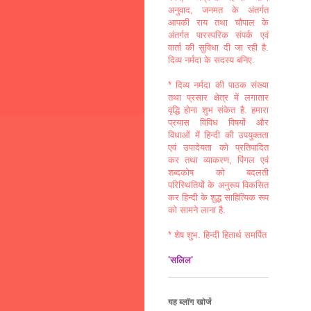
अनुवाद, जनमत के अंतर्गत
आपकी राय तथा चौपाल के
अंतर्गत पारस्परिक संपर्क एवं
वार्ता की सुविधा दी जा रही है.
दिव्य नर्मदा के सदस्य बनिए.
* दिव्य नर्मदा की पाठक संख्या
तथा प्रसार क्षेत्र में लगातार
वृद्धि होना शुभ संकेत है. हमारा
प्रयास विविध विषयों और
विधाओं में हिन्दी की उपयुक्तता
एवं उपादेयता को प्रतिपादित
कर तथा व्याकरण, पिंगल एवं
शब्दकोष को बदलती
परिस्थितियों के अनुरूप विकसित
कर हिन्दी के शुद्ध साहित्यिक रूप
को सामने लाना है.
* शेष शुभ. हिन्दी हितार्थ समर्पित
'सलिल'
यह ब्लॉग खोजें