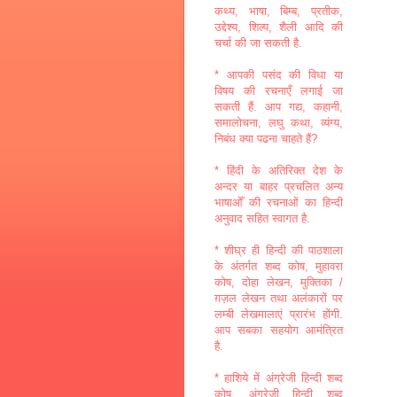
कथ्य, भाषा, बिम्ब, प्रतीक,
उद्देश्य, शिल्प, शैली आदि की
चर्चा की जा सकती है.
* आपकी पसंद की विधा या
विषय की रचनाएँ लगाई जा
सकती हैं. आप गद्य, कहानी,
समालोचना, लघु कथा, व्यंग्य,
निबंध क्या पढना चाहते हैं?
* हिंदी के अतिरिक्त देश के
अन्दर या बाहर प्रचलित अन्य
भाषाओँ की रचनाओं का हिन्दी
अनुवाद सहित स्वागत है.
* शीघ्र ही हिन्दी की पाठशाला
के अंतर्गत शब्द कोष, मुहावरा
कोष, दोहा लेखन, मुक्तिका /
ग़ज़ल लेखन तथा अलंकारों पर
लम्बी लेखमालाएं प्रारंभ होंगी.
आप सबका सहयोग आमंत्रित
है.
* हाशिये में अंग्रेजी हिन्दी शब्द
कोष, अंग्रेजी हिन्दी शब्द