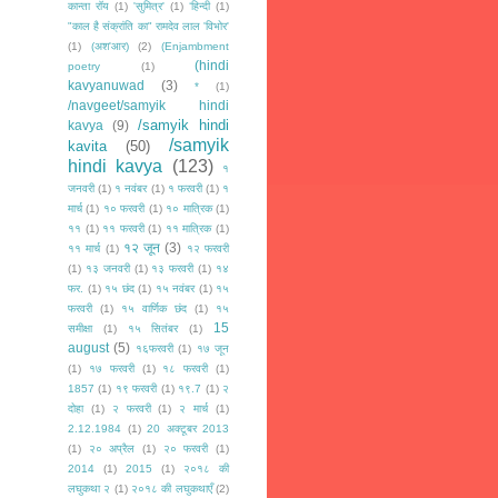
कान्ता रॉय
(1)
'सुमित्र'
(1)
‘हिन्दी
(1)
"काल है संक्रांति का" रामदेव लाल 'विभोर'
(1)
(अश'आर)
(2)
(Enjambment
(hindi
poetry
(1)
kavyanuwad
(3)
*
(1)
/navgeet/samyik hindi
/samyik hindi
kavya
(9)
/samyik
kavita
(50)
hindi kavya
(123)
१
जनवरी
(1)
१ नवंबर
(1)
१ फरवरी
(1)
१
मार्च
(1)
१० फरवरी
(1)
१० मात्रिक
(1)
११
(1)
११ फरवरी
(1)
११ मात्रिक
(1)
१२ जून
(3)
११ मार्च
(1)
१२ फरवरी
(1)
१३ जनवरी
(1)
१३ फरवरी
(1)
१४
फर.
(1)
१५ छंद
(1)
१५ नवंबर
(1)
१५
फरवरी
(1)
१५ वार्णिक छंद
(1)
१५
15
समीक्षा
(1)
१५ सितंबर
(1)
august
(5)
१६फरवरी
(1)
१७ जून
(1)
१७ फरवरी
(1)
१८ फरवरी
(1)
1857
(1)
१९ फरवरी
(1)
१९.7
(1)
२
दोहा
(1)
२ फरवरी
(1)
२ मार्च
(1)
2.12.1984
(1)
20 अक्टूबर 2013
(1)
२० अप्रैल
(1)
२० फरवरी
(1)
2014
(1)
2015
(1)
२०१८ की
लघुकथा २
(1)
२०१८ की लघुकथाएँ
(2)