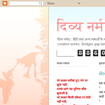
दिव्य नर्
दिव्य नर्मदा : हिंदी तथा अन्य भाषाओँ 
creative works. Bridges gap be
8
8
6
0
कलम-मशाल
बुधवा
do
जो कलम सरीखे टूट गये पर
एक द
झुके नहीं,
*
उनके आगे यह दुनिया शीश
जब च
झुकाती है.
कभी 
जो कलम किसी कीमत पर बेची
*
नहीं गयी,