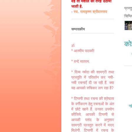
वह तो मशाल की तरह उठायी
जाती है.
प्रस्
-
स्व. रामकृष्ण श्रीवास्तव
चिप्प
सम्पादकीय
कोई
ॐ
* आत्मीय पाठकों!
* वन्दे मातरम.
* दिव्य नर्मदा की सामग्री तथा
प्रस्तुति में परिवर्तन कर नयी-
नयी रचनाएँ दी जा रही हैं. क्या
यह आपको रुचिकर लग रहा है?
* टिप्पणी तथा रचना की श्रेष्ठता
के वर्गीकरण हेतु रचनाओं के अंत
नई
में छोटे खाने हैं. उनका उपयोग
कीजिये. आपकी टिप्पणी से
आपकी पसंद के अनुसार
सामग्री प्रस्तुत करने में मदद
मिलेगी. टिप्पणी में रचना के