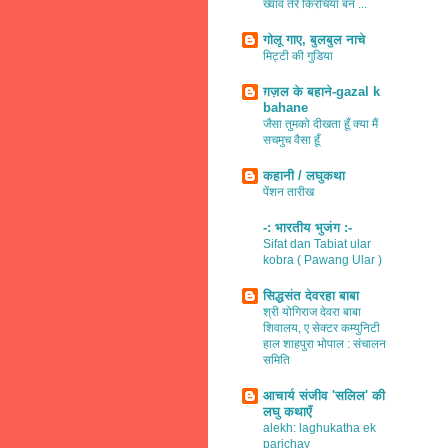
ख्वाव तेरे किरचियाँ बन ...
गोलू गाए, बुलबुल नाचे
मिट्टी की गुडिया
ग़ज़ल के बहाने-gazal k
bahane
जैसा तुमको दीखता हूँ क्या मैं
सचमुच वैसा हूँ
कहानी / लघुकथा
पेंशन तारीख
-: भारतीय भुजंग :-
Sifat dan Tabiat ular
kobra ( Pawang Ular )
सिद्धसंत देवरहा बाबा
श्री योगिराज देवरा बाबा
शिवालय, ए सेक्टर कम्युनिटी
हाल शाहपुरा भोपाल : संचालन
समिति
आचार्य संजीव 'सलिल' की
लघु कथाएँ
alekh: laghukatha ek
parichay