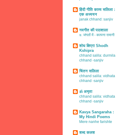
हिंदी गीति काव्य सलिला :
एक अध्ययन
janak chhand: sanjiv
नवगीत की पाठशाला
७. जंगलों में - कल्पना रामानी
शोध क्षिप्रा Shodh
Kshipra
chhand salila: durmila
chhand -sanjiv
चिंतन सलिला
chhand salila: vidhata
chhand -sanjiv
ॐ अमृता
chhand salila: vidhata
chhand -sanjiv
Kavya Sangaraha :
My Hindi Poems
Mere nanhe farishte
शब्द कलश