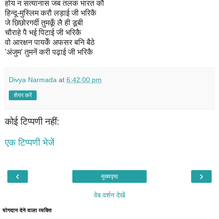
होय न सत्यानास जब तलक भारत कौ
हिन्दू-मुस्लिम करौ लड़ाई जी भरिकै
जे छिछोरगर्दी तुमकूँ लै ही डूबी
चौराहे पै भई पिटाई जी भरिकै
वो आरक्षन पायकेँ अफसर बनि बैठे
'अंजुम' तुमनें करी पढ़ाई जी भरिकै
Divya Narmada
at
6:42:00 pm
शेयर करें
कोई टिप्पणी नहीं:
एक टिप्पणी भेजें
‹
›
मुख्यपृष्ठ
वेब वर्शन देखें
योगदान देने वाला व्यक्ति