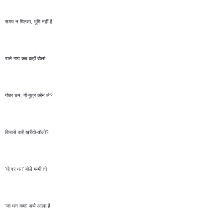
समय न मिलता, भूमि नहीं है 
पाले गाय कब-कहाँ बोलो 
गोबर धन, गौ-मूत्र कौन ले?
किससे कहें खरीदो-तोलो?
'गो वर धन' बोले मम्मी तो 
'जा धन कमा' अर्थ आला है 