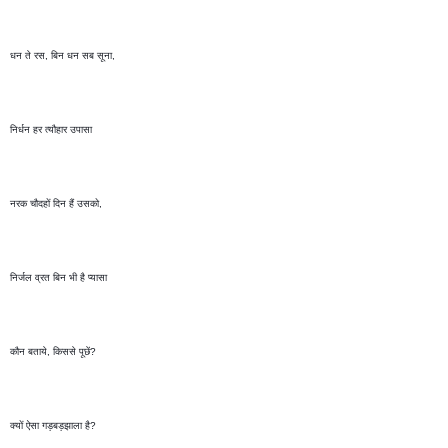
धन ते रस, बिन धन सब सूना, 
निर्धन हर त्यौहार उपासा 
नरक चौदहों दिन हैं उसको, 
निर्जल व्रत बिन भी है प्यासा 
कौन बताये, किससे पूछें?
क्यों ऐसा गड़बड़झाला है?