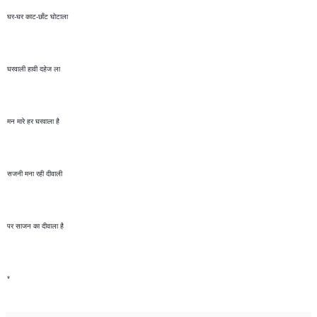
घर-घर काट-छाँट घोटाला 
घरवाली हावी दहेज ला 
मन मारे हर घरवाला है 
सजनी मना रही दीवाली 
पर साजन का दीवाला है
*