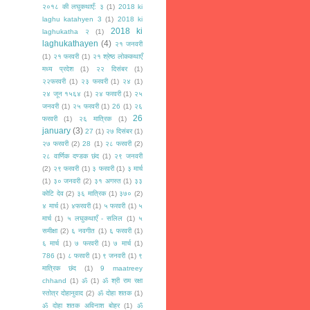
२०१८ की लघुकथाएँ: ३
(1)
2018 ki
laghu katahyen 3
(1)
2018 ki
2018 ki
laghukatha २
(1)
laghukathayen
(4)
२१ जनवरी
(1)
२१ फरवरी
(1)
२१ श्रेष्ठ लोककथाएँ
मध्य प्रदेश
(1)
२२ दिसंबर
(1)
२२फरवरी
(1)
२३ फरवरी
(1)
२४
(1)
२४ जून १५६४
(1)
२४ फरवरी
(1)
२५
जनवरी
(1)
२५ फरवरी
(1)
26
(1)
२६
26
फरवरी
(1)
२६ मात्रिक
(1)
january
(3)
27
(1)
२७ दिसंबर
(1)
२७ फरवरी
(2)
28
(1)
२८ फरवरी
(2)
२८ वार्णिक दण्डक छंद
(1)
२९ जनवरी
(2)
२९ फरवरी
(1)
३ फरवरी
(1)
३ मार्च
(1)
३० जनवरी
(2)
३१ अगस्त
(1)
३३
कोटि देव
(2)
३६ मात्रिक
(1)
३७०
(2)
४ मार्च
(1)
४फरवरी
(1)
५ फरवरी
(1)
५
मार्च
(1)
५ लघुकथाएँ - सलिल
(1)
५
समीक्षा
(2)
६ नवगीत
(1)
६ फरवरी
(1)
६ मार्च
(1)
७ फरवरी
(1)
७ मार्च
(1)
786
(1)
८ फरवरी
(1)
९ जनवरी
(1)
९
मात्रिक छंद
(1)
9 maatreey
chhand
(1)
ॐ
(1)
ॐ श्री राम रक्षा
स्तोत्र दोहानुवाद
(2)
ॐ दोहा शतक
(1)
ॐ दोहा शतक अविनाश बोहर
(1)
ॐ