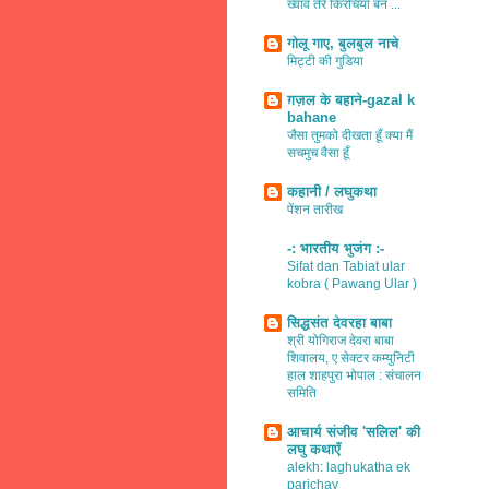
ख्वाव तेरे किरचियाँ बन ...
गोलू गाए, बुलबुल नाचे
मिट्टी की गुडिया
ग़ज़ल के बहाने-gazal k
bahane
जैसा तुमको दीखता हूँ क्या मैं
सचमुच वैसा हूँ
कहानी / लघुकथा
पेंशन तारीख
-: भारतीय भुजंग :-
Sifat dan Tabiat ular
kobra ( Pawang Ular )
सिद्धसंत देवरहा बाबा
श्री योगिराज देवरा बाबा
शिवालय, ए सेक्टर कम्युनिटी
हाल शाहपुरा भोपाल : संचालन
समिति
आचार्य संजीव 'सलिल' की
लघु कथाएँ
alekh: laghukatha ek
parichay