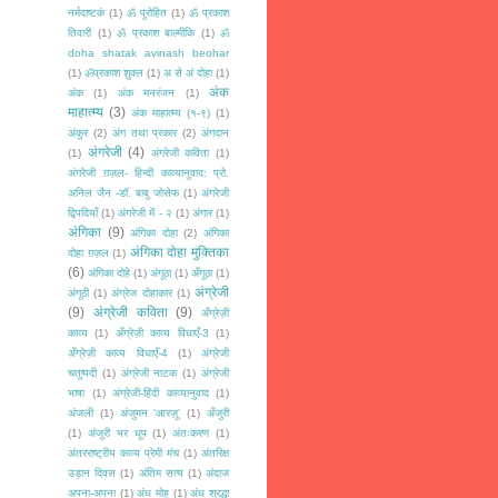
नर्मदाष्टकं
(1)
ॐ पुरोहित
(1)
ॐ प्रकाश
तिवारी
(1)
ॐ प्रकाश बाल्मीकि
(1)
ॐ
doha shatak avinash beohar
(1)
ॐप्रकाश शुक्ल
(1)
अ से अं दोहा
(1)
अंक
अंक
(1)
अंक मनरंजन
(1)
माहात्म्य
(3)
अंक माहात्म्य (१-९)
(1)
अंकुर
(2)
अंग तथा प्रकार
(2)
अंगदान
अंगरेजी
(4)
(1)
अंगरेजी कविता
(1)
अंगरेजी ग़ज़ल- हिन्दी काव्यानुवाद: प्रो.
अनिल जैन -डॉ. बाबु जोसेफ
(1)
अंगरेजी
द्विपदियाँ
(1)
अंगरेजी में - २
(1)
अंगार
(1)
अंगिका
(9)
अंगिका दोहा
(2)
अंगिका
अंगिका दोहा मुक्तिका
दोहा ग़ज़ल
(1)
(6)
अंगिका दोहे
(1)
अंगूठा
(1)
अँगूठा
(1)
अंग्रेजी
अंगूठी
(1)
अंग्रेज दोहाकार
(1)
(9)
अंग्रेजी कविता
(9)
अँग्रेज़ी
काव्य
(1)
अँग्रेज़ी काव्य विधाएँ-3
(1)
अँग्रेज़ी काव्य विधाएँ-4
(1)
अंग्रेजी
चतुष्पदी
(1)
अंग्रेजी नाटक
(1)
अंग्रेजी
भाषा
(1)
अंग्रेजी-हिंदी काव्यानुवाद
(1)
अंजली
(1)
अंजुमन 'आरज़ू'
(1)
अँजुरी
(1)
अंजुरी भर धूप
(1)
अंतःकरण
(1)
अंतरराष्ट्रीय काव्य प्रेमी मंच
(1)
अंतरिक्ष
उड़ान दिवस
(1)
अंतिम सत्य
(1)
अंदाज
अपना-अपना
(1)
अंध मोह
(1)
अंध श्रद्धा