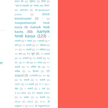
कान्ता रॉय
(1)
'सुमित्र'
(1)
‘हिन्दी
(1)
"काल है संक्रांति का" रामदेव लाल 'विभोर'
(1)
(अश'आर)
(2)
(Enjambment
(hindi
poetry
(1)
kavyanuwad
(3)
*
(1)
/navgeet/samyik hindi
/samyik hindi
kavya
(9)
/samyik
kavita
(50)
hindi kavya
(123)
१
जनवरी
(1)
१ नवंबर
(1)
१ फरवरी
(1)
१
मार्च
(1)
१० फरवरी
(1)
१० मात्रिक
(1)
११
(1)
११ फरवरी
(1)
११ मात्रिक
(1)
१२ जून
(3)
११ मार्च
(1)
१२ फरवरी
(1)
१३ जनवरी
(1)
१३ फरवरी
(1)
१४
फर.
(1)
१५ छंद
(1)
१५ नवंबर
(1)
१५
स्ट
फरवरी
(1)
१५ वार्णिक छंद
(1)
१५
15
समीक्षा
(1)
१५ सितंबर
(1)
august
(5)
१६फरवरी
(1)
१७ जून
(1)
१७ फरवरी
(1)
१८ फरवरी
(1)
1857
(1)
१९ फरवरी
(1)
१९.7
(1)
२
दोहा
(1)
२ फरवरी
(1)
२ मार्च
(1)
2.12.1984
(1)
20 अक्टूबर 2013
(1)
२० अप्रैल
(1)
२० फरवरी
(1)
2014
(1)
2015
(1)
२०१८ की
लघुकथा २
(1)
२०१८ की लघुकथाएँ
(2)