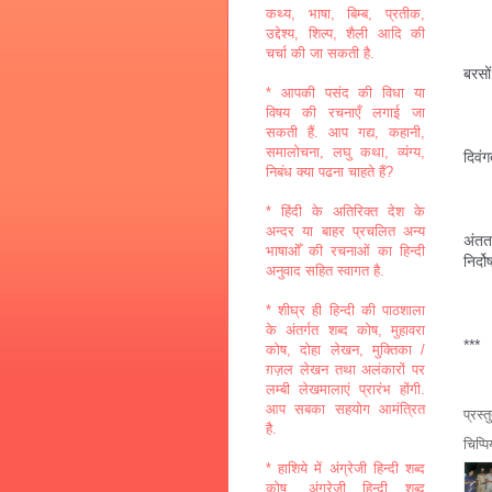
कथ्य, भाषा, बिम्ब, प्रतीक,
उद्देश्य, शिल्प, शैली आदि की
चर्चा की जा सकती है.
बरसो
* आपकी पसंद की विधा या
विषय की रचनाएँ लगाई जा
सकती हैं. आप गद्य, कहानी,
समालोचना, लघु कथा, व्यंग्य,
दिवं
निबंध क्या पढना चाहते हैं?
* हिंदी के अतिरिक्त देश के
अन्दर या बाहर प्रचलित अन्य
अंतत:
भाषाओँ की रचनाओं का हिन्दी
निर्दो
अनुवाद सहित स्वागत है.
* शीघ्र ही हिन्दी की पाठशाला
के अंतर्गत शब्द कोष, मुहावरा
***
कोष, दोहा लेखन, मुक्तिका /
ग़ज़ल लेखन तथा अलंकारों पर
लम्बी लेखमालाएं प्रारंभ होंगी.
आप सबका सहयोग आमंत्रित
प्रस्
है.
चिप्प
* हाशिये में अंग्रेजी हिन्दी शब्द
कोष, अंग्रेजी हिन्दी शब्द