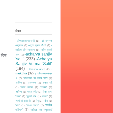
लेबल
- ओमप्रकाश प्रजापति
(1)
- डॉ. अव्यक्त
अग्रवाल
(1)
--सुरेश कुमार चौधरी
(1)
-
काफ़िया और व्याकरण'
(1)
-राजेश कुमारी
-acharya sanjiv
 दिया 
‘राज‘
(1)
'salil'
(233)
-Acharya
Sanjiv Verma 'Salil'
(194)
.
: bhasha geet
(2)
muktika
(32)
॥ श्रीरामरक्षास्तोत्र
॥
(2)
'अभिलाषा' पर काव्य गोष्ठी
(1)
'आतिश'
(1)
'उत्तरकथा'
(1)
'कत्अ' उर्दू
(1)
'केशव कल्चर
(1)
'खलिश'
(2)
’ख़लिश'
(1)
'गज़ल रदीफ़
(1)
'गोत्र' तथा
'अल्ल'
(1)
'बुंदेली दोहे
(1)
'बेदिल'
(1)
‘यादों की नागफनी’
(1)
'रेणु
(1)
'व्योम'
(1)
'संजीव
'शांत'
(1)
'शिक्षक दिवस'
(2)
सलिल'
(3)
'सलिल' की लघुकथाएँ