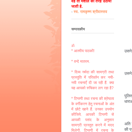
वह तो मशाल की तरह उठायी
जाती है.
-
स्व. रामकृष्ण श्रीवास्तव
सम्पादकीय
ॐ
उसने
* आत्मीय पाठकों!
* वन्दे मातरम.
* दिव्य नर्मदा की सामग्री तथा
उसने 
प्रस्तुति में परिवर्तन कर नयी-
नयी रचनाएँ दी जा रही हैं. क्या
यह आपको रुचिकर लग रहा है?
पुलि
* टिप्पणी तथा रचना की श्रेष्ठता
धारा
के वर्गीकरण हेतु रचनाओं के अंत
में छोटे खाने हैं. उनका उपयोग
कीजिये. आपकी टिप्पणी से
आपकी पसंद के अनुसार
अति 
सामग्री प्रस्तुत करने में मदद
की प
मिलेगी. टिप्पणी में रचना के