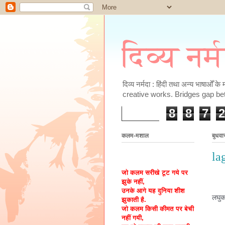
दिव्य नर्
दिव्य नर्मदा : हिंदी तथा अन्य भाषाओँ 
creative works. Bridges gap be
8
8
7
2
कलम-मशाल
बुधव
la
जो कलम सरीखे टूट गये पर
झुके नहीं,
उनके आगे यह दुनिया शीश
लघुक
झुकाती है.
जो कलम किसी कीमत पर बेची
नहीं गयी,