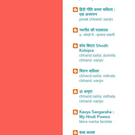
हिंदी गीति काव्य सलिला :
एक अध्ययन
janak chhand: sanjiv
नवगीत की पाठशाला
७. जंगलों में - कल्पना रामानी
शोध क्षिप्रा Shodh
Kshipra
chhand salila: durmila
chhand -sanjiv
चिंतन सलिला
chhand salila: vidhata
chhand -sanjiv
ॐ अमृता
chhand salila: vidhata
chhand -sanjiv
Kavya Sangaraha :
My Hindi Poems
Mere nanhe farishte
शब्द कलश