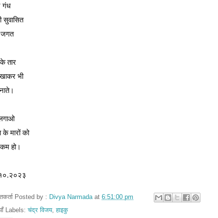
 गंध
 सुवासित
ा जगत
 के तार
 खाकर भी
ुनाते।
 लगाओ
 के मारों को
 कम हो।
१०.२०२३
तुतकर्ता Posted by :
Divya Narmada
at
6:51:00 pm
ियाँ Labels:
चंद्र विजय
,
हाइकु