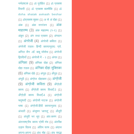
नर्मदाष्टकं
(1)
ॐ पुरोहित
(1)
ॐ प्रकाश
तिवारी
(1)
ॐ प्रकाश बाल्मीकि
(1)
ॐ
doha shatak avinash beohar
(1)
ॐप्रकाश शुक्ल
(1)
अ से अं दोहा
(1)
अंक
अंक
(1)
अंक मनरंजन
(1)
माहात्म्य
(3)
अंक माहात्म्य (१-९)
(1)
अंकुर
(2)
अंग तथा प्रकार
(2)
अंगदान
अंगरेजी
(4)
(1)
अंगरेजी कविता
(1)
अंगरेजी ग़ज़ल- हिन्दी काव्यानुवाद: प्रो.
अनिल जैन -डॉ. बाबु जोसेफ
(1)
अंगरेजी
द्विपदियाँ
(1)
अंगरेजी में - २
(1)
अंगार
(1)
अंगिका
(9)
अंगिका दोहा
(2)
अंगिका
अंगिका दोहा मुक्तिका
दोहा ग़ज़ल
(1)
(6)
अंगिका दोहे
(1)
अंगूठा
(1)
अँगूठा
(1)
अंग्रेजी
अंगूठी
(1)
अंग्रेज दोहाकार
(1)
(9)
अंग्रेजी कविता
(9)
अँग्रेज़ी
काव्य
(1)
अँग्रेज़ी काव्य विधाएँ-3
(1)
अँग्रेज़ी काव्य विधाएँ-4
(1)
अंग्रेजी
चतुष्पदी
(1)
अंग्रेजी नाटक
(1)
अंग्रेजी
भाषा
(1)
अंग्रेजी-हिंदी काव्यानुवाद
(1)
अंजली
(1)
अंजुमन 'आरज़ू'
(1)
अँजुरी
(1)
अंजुरी भर धूप
(1)
अंतःकरण
(1)
अंतरराष्ट्रीय काव्य प्रेमी मंच
(1)
अंतरिक्ष
उड़ान दिवस
(1)
अंतिम सत्य
(1)
अंदाज
अपना-अपना
(1)
अंध मोह
(1)
अंध श्रद्धा