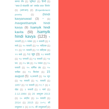
कान्ता रॉय
(1)
'सुमित्र'
(1)
‘हिन्दी
(1)
"काल है संक्रांति का" रामदेव लाल 'विभोर'
(1)
(अश'आर)
(2)
(Enjambment
(hindi
poetry
(1)
kavyanuwad
(3)
*
(1)
/navgeet/samyik hindi
/samyik hindi
kavya
(9)
/samyik
kavita
(50)
hindi kavya
(123)
१
जनवरी
(1)
१ नवंबर
(1)
१ फरवरी
(1)
१
मार्च
(1)
१० फरवरी
(1)
१० मात्रिक
(1)
११
(1)
११ फरवरी
(1)
११ मात्रिक
(1)
१२ जून
(3)
११ मार्च
(1)
१२ फरवरी
(1)
१३ जनवरी
(1)
१३ फरवरी
(1)
१४
फर.
(1)
१५ छंद
(1)
१५ नवंबर
(1)
१५
फरवरी
(1)
१५ वार्णिक छंद
(1)
१५
15
समीक्षा
(1)
१५ सितंबर
(1)
august
(5)
१६फरवरी
(1)
१७ जून
(1)
१७ फरवरी
(1)
१८ फरवरी
(1)
1857
(1)
१९ फरवरी
(1)
१९.7
(1)
२
दोहा
(1)
२ फरवरी
(1)
२ मार्च
(1)
2.12.1984
(1)
20 अक्टूबर 2013
(1)
२० अप्रैल
(1)
२० फरवरी
(1)
2014
(1)
2015
(1)
२०१८ की
लघुकथा २
(1)
२०१८ की लघुकथाएँ
(2)