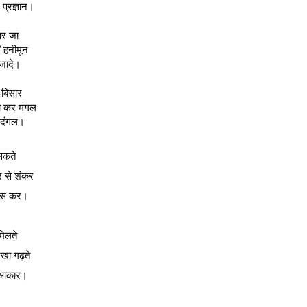
 प्रज्ञान।
पर जा
ँ हनीमून
जादे।
र बिसार
ा कर मंगल
 दंगल।
सकते
 से शंकर
यास कर।
 मिलते
ेखा गढ़ते
आकार।