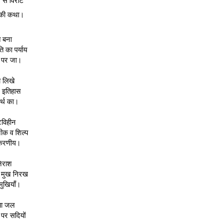
 की कथा।
 बना
ि का पर्याय
र पर जा।
 लिखे
 इतिहास
ार्थ का।
टिविहीन
क व शिल्प
करणीय।
निराश
र मुख निरख
रमुखियाँ।
या जल
 पर सदियों