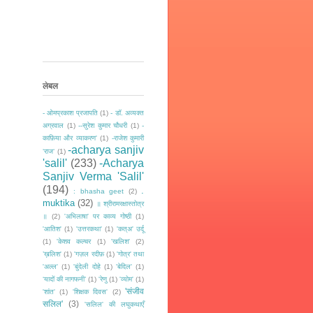
लेबल
- ओमप्रकाश प्रजापति
(1)
- डॉ. अव्यक्त
अग्रवाल
(1)
--सुरेश कुमार चौधरी
(1)
-
काफ़िया और व्याकरण'
(1)
-राजेश कुमारी
-acharya sanjiv
‘राज‘
(1)
'salil'
(233)
-Acharya
Sanjiv Verma 'Salil'
(194)
.
: bhasha geet
(2)
muktika
(32)
॥ श्रीरामरक्षास्तोत्र
॥
(2)
'अभिलाषा' पर काव्य गोष्ठी
(1)
'आतिश'
(1)
'उत्तरकथा'
(1)
'कत्अ' उर्दू
(1)
'केशव कल्चर
(1)
'खलिश'
(2)
’ख़लिश'
(1)
'गज़ल रदीफ़
(1)
'गोत्र' तथा
'अल्ल'
(1)
'बुंदेली दोहे
(1)
'बेदिल'
(1)
‘यादों की नागफनी’
(1)
'रेणु
(1)
'व्योम'
(1)
'संजीव
'शांत'
(1)
'शिक्षक दिवस'
(2)
सलिल'
(3)
'सलिल' की लघुकथाएँ