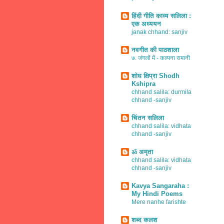
हिंदी गीति काव्य सलिला :
एक अध्ययन
janak chhand: sanjiv
नवगीत की पाठशाला
७. जंगलों में - कल्पना रामानी
शोध क्षिप्रा Shodh
Kshipra
chhand salila: durmila
chhand -sanjiv
चिंतन सलिला
chhand salila: vidhata
chhand -sanjiv
ॐ अमृता
chhand salila: vidhata
chhand -sanjiv
Kavya Sangaraha :
My Hindi Poems
Mere nanhe farishte
शब्द कलश