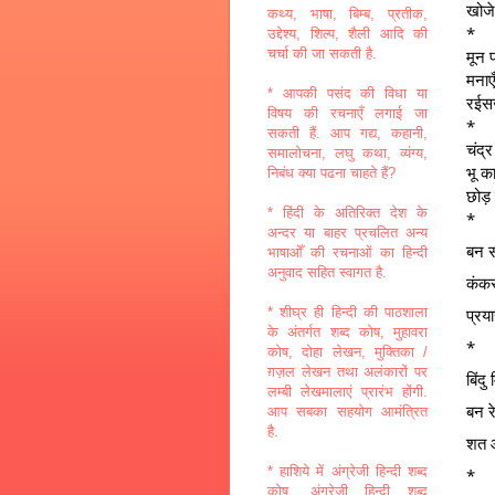
खोजे
कथ्य, भाषा, बिम्ब, प्रतीक,
*
उद्देश्य, शिल्प, शैली आदि की
मून 
चर्चा की जा सकती है.
मनाए
* आपकी पसंद की विधा या
रईस
विषय की रचनाएँ लगाई जा
*
सकती हैं. आप गद्य, कहानी,
चंद्
समालोचना, लघु कथा, व्यंग्य,
भू क
निबंध क्या पढना चाहते हैं?
छोड़
* हिंदी के अतिरिक्त देश के
*
अन्दर या बाहर प्रचलित अन्य
बन 
भाषाओँ की रचनाओं का हिन्दी
अनुवाद सहित स्वागत है.
कंकर
प्र
* शीघ्र ही हिन्दी की पाठशाला
के अंतर्गत शब्द कोष, मुहावरा
*
कोष, दोहा लेखन, मुक्तिका /
ग़ज़ल लेखन तथा अलंकारों पर
बिंदु
लम्बी लेखमालाएं प्रारंभ होंगी.
बन र
आप सबका सहयोग आमंत्रित
है.
शत 
* हाशिये में अंग्रेजी हिन्दी शब्द
*
कोष, अंग्रेजी हिन्दी शब्द