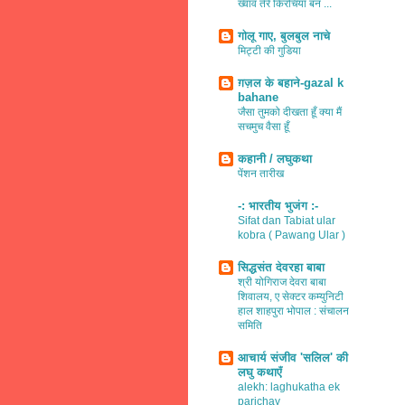
ख्वाव तेरे किरचियाँ बन ...
गोलू गाए, बुलबुल नाचे
मिट्टी की गुडिया
ग़ज़ल के बहाने-gazal k
bahane
जैसा तुमको दीखता हूँ क्या मैं
सचमुच वैसा हूँ
कहानी / लघुकथा
पेंशन तारीख
-: भारतीय भुजंग :-
Sifat dan Tabiat ular
kobra ( Pawang Ular )
सिद्धसंत देवरहा बाबा
श्री योगिराज देवरा बाबा
शिवालय, ए सेक्टर कम्युनिटी
हाल शाहपुरा भोपाल : संचालन
समिति
आचार्य संजीव 'सलिल' की
लघु कथाएँ
alekh: laghukatha ek
parichay