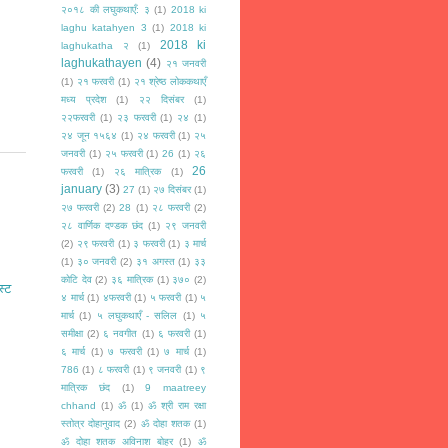
२०१८ की लघुकथाएँ: ३
(1)
2018 ki
laghu katahyen 3
(1)
2018 ki
2018 ki
laghukatha २
(1)
laghukathayen
(4)
२१ जनवरी
(1)
२१ फरवरी
(1)
२१ श्रेष्ठ लोककथाएँ
मध्य प्रदेश
(1)
२२ दिसंबर
(1)
२२फरवरी
(1)
२३ फरवरी
(1)
२४
(1)
२४ जून १५६४
(1)
२४ फरवरी
(1)
२५
जनवरी
(1)
२५ फरवरी
(1)
26
(1)
२६
26
फरवरी
(1)
२६ मात्रिक
(1)
january
(3)
27
(1)
२७ दिसंबर
(1)
२७ फरवरी
(2)
28
(1)
२८ फरवरी
(2)
२८ वार्णिक दण्डक छंद
(1)
२९ जनवरी
(2)
२९ फरवरी
(1)
३ फरवरी
(1)
३ मार्च
(1)
३० जनवरी
(2)
३१ अगस्त
(1)
३३
कोटि देव
(2)
३६ मात्रिक
(1)
३७०
(2)
स्ट
४ मार्च
(1)
४फरवरी
(1)
५ फरवरी
(1)
५
मार्च
(1)
५ लघुकथाएँ - सलिल
(1)
५
समीक्षा
(2)
६ नवगीत
(1)
६ फरवरी
(1)
६ मार्च
(1)
७ फरवरी
(1)
७ मार्च
(1)
786
(1)
८ फरवरी
(1)
९ जनवरी
(1)
९
मात्रिक छंद
(1)
9 maatreey
chhand
(1)
ॐ
(1)
ॐ श्री राम रक्षा
स्तोत्र दोहानुवाद
(2)
ॐ दोहा शतक
(1)
ॐ दोहा शतक अविनाश बोहर
(1)
ॐ