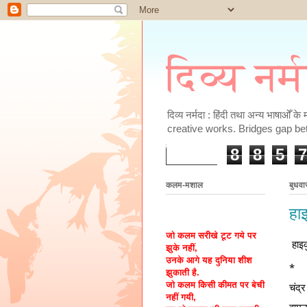
दिव्य नर्
दिव्य नर्मदा : हिंदी तथा अन्य भाषाओँ 
creative works. Bridges gap be
8
8
5
7
कलम-मशाल
बुधवा
हा
जो कलम सरीखे टूट गये पर
हाइ
झुके नहीं,
उनके आगे यह दुनिया शीश
*
झुकाती है.
जो कलम किसी कीमत पर बेची
चंद्
नहीं गयी,
वामन