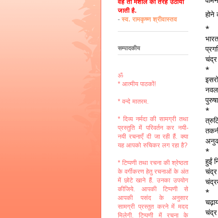
वह तो मशाल की तरह उठायी
जाती है.
होने
-
स्व. रामकृष्ण श्रीवास्तव
*
भारत
प्रगत
सम्पादकीय
चंद्
*
ॐ
इसरो
* आत्मीय पाठकों!
नवल
पुरुष
* वन्दे मातरम.
*
त्रु
* दिव्य नर्मदा की सामग्री तथा
प्रस्तुति में परिवर्तन कर नयी-
तकनी
नयी रचनाएँ दी जा रही हैं. क्या
अनु
यह आपको रुचिकर लग रहा है?
*
हुईं 
* टिप्पणी तथा रचना की श्रेष्ठता
चंद्
के वर्गीकरण हेतु रचनाओं के अंत
चंद्
में छोटे खाने हैं. उनका उपयोग
कीजिये. आपकी टिप्पणी से
*
आपकी पसंद के अनुसार
चढ़ा
सामग्री प्रस्तुत करने में मदद
चंद्र
मिलेगी. टिप्पणी में रचना के