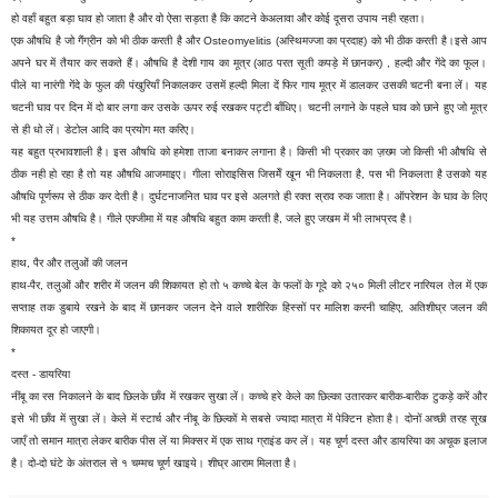
हो वहाँ बहुत बड़ा घाव हो जाता है और वो ऐसा सड़ता है कि काटने केअलावा और कोई दूसरा उपाय नही रहता।
एक औषधि है जो गैंग्रीन को भी ठीक करती है और Osteomyelitis (अस्थिमज्जा का प्रदाह) को भी ठीक करती है।इसे आप
अपने घर में तैयार कर सकते हैं। औषधि है देशी गाय का मूत्र (आठ परत सूती कपड़े में छानकर) , हल्दी और गेंदे का फूल।
पीले या नारंगी गेंदे के फुल की पंखुरियाँ निकालकर उसमें हल्दी मिला दें फिर गाय मूत्र में डालकर उसकी चटनी बना लें। यह
चटनी घाव पर दिन में दो बार लगा कर उसके ऊपर रुई रखकर पट्टी बाँधिए। चटनी लगाने के पहले घाव को छाने हुए जो मूत्र
से ही धो लें। डेटोल आदि का प्रयोग मत करिए।
यह बहुत प्रभावशाली है। इस औषधि को हमेशा ताजा बनाकर लगाना है। किसी भी प्रकार का ज़ख्म जो किसी भी औषधि से
ठीक नही हो रहा है तो यह औषधि आजमाइए। गीला सोराइसिस जिसमेँ खून भी निकलता है, पस भी निकलता है उसको यह
औषधि पूर्णरूप से ठीक कर देती है। दुर्घटनाजनित घाव पर इसे अलगते ही रक्त स्राव रुक जाता है। ऑपरेशन के घाव के लिए
भी यह उत्तम औषधि है। गीले एक्जीमा में यह औषधि बहुत काम करती है, जले हुए जखम में भी लाभप्रद है।
*
हाथ, पैर और तलुओं की जलन
हाथ-पैर, तलुओं और शरीर में जलन की शिकायत हो तो ५ कच्चे बेल के फलों के गूदे को २५० मिली लीटर नारियल तेल में एक
सप्ताह तक डुबाये रखने के बाद में छानकर जलन देने वाले शारीरिक हिस्सों पर मालिश करनी चाहिए, अतिशीघ्र जलन की
शिकायत दूर हो जाएगी।
*
दस्त - डायरिया
नींबू का रस निकालने के बाद छिलके छाँव में रखकर सुखा लें। कच्चे हरे केले का छिल्का उतारकर बारीक-बारीक टुकड़े करें और
इसे भी छाँव में सुखा लें। केले में स्टार्च और नीबू के छिल्कों मे सबसे ज्यादा मात्रा में पेक्टिन होता है। दोनों अच्छी तरह सूख
जाएँ तो समान मात्रा लेकर बारीक पीस लें या मिक्सर में एक साथ ग्राइंड कर लें। यह चूर्ण दस्त और डायरिया का अचूक इलाज
है। दो-दो घंटे के अंतराल से १ चम्मच चूर्ण खाइये। शीघ्र आराम मिलता है।