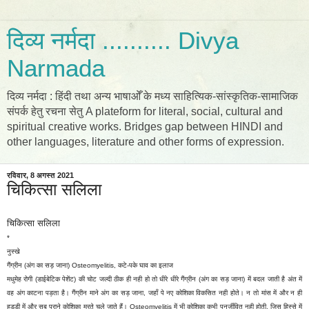
दिव्य नर्मदा .......... Divya
Narmada
दिव्य नर्मदा : हिंदी तथा अन्य भाषाओँ के मध्य साहित्यिक-सांस्कृतिक-सामाजिक
संपर्क हेतु रचना सेतु A plateform for literal, social, cultural and
spiritual creative works. Bridges gap between HINDI and
other languages, literature and other forms of expression.
रविवार, 8 अगस्त 2021
चिकित्सा सलिला
चिकित्सा सलिला
*
नुस्खे
गैंग्रीन (अंग का सड़ जाना) Osteomyelitis, कटे-पके घाव का इलाज
मधुमेह रोगी (डाईबेटिक पेशेंट) की चोट जल्दी ठीक ही नही हो तो धीरे धीरे गैंग्रीन (अंग का सड़ जाना) में बदल जाती है अंत में
वह अंग काटना पड़ता है। गैंग्रीन माने अंग का सड़ जाना, जहाँ पे नए कोशिका विकसित नही होते। न तो मांस में और न ही
हड्डी में और सब पुराने कोशिका मरते चले जाते हैं। Osteomyelitis में भी कोशिका कभी पुनर्जीवित नही होती, जिस हिस्से में