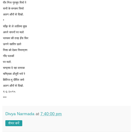
पीर निज गुपचुप पियो रे
सभी के बनकर जियो
अलग औरों से दिखो.
*
साँझ से ले लालिमा कुछ
अपने सपनों पर मलो
भास्कर की तरह हँस फिर
ऊगने खातिर ढलो
निशा को देकर निमन्त्रण
नींद पलकों
पर मलो.
चन्द्रमा दे रहा दस्तक
चन्द्रिका अँजुरी भरो रे
क्षितिज-भू दीपित करो
अलग औरों से दिखो.
९-६-२०१५
***
Divya Narmada
at
7:40:00 pm
शेयर करें