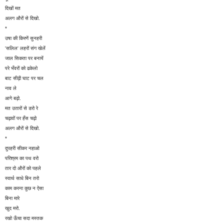
दिखों मत
अलग औरों से दिखो.
*
उषा की किरणें सुनहरी
'सलिल' लहरों संग खेलें
जाल सिकता पर बनायें
परे भँवरों को ढकेलो
बाट सीढ़ी घाट पर चल
नाव ले
आगे बढ़ो.
मत उतारों से डरो रे
चढ़ावों पर हँस चढ़ो
अलग औरों से दिखो.
*
दुपहरी सीकर नहाओ
परिश्रम का पथ वरो
तार दो औरों को पहले
स्वार्थ साधे बिन तरो
काम करना कुछ न ऐसा
बिना मारे
खुद मरो.
रखो ऊँचा सदा मस्तक