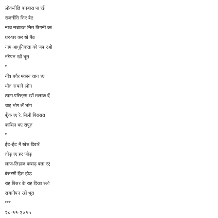
लोकनीति बनबास पा रई
राजनीति सिर बैठ
नाच नचाउत नित तिगनी का
घर-घर कर खें पैठ
नाम आधुनिकता को जप रओ
नंगेपन खों भूत
*
नींव बगैर मकान तान रए
भौत सयाने लोग
त्याग-परिस्रम खों तलाक दें
चाह भोग लें भोग
फूँक रए रे, मिली बिरासत
काबिल भए सपूत
*
ईंट-ईंट में खेंच दिवारें
तोड़ रए हर जोड़
लाज-लिहाज कबाड़ बता रए
बेसरमी हित होड़
राह बिसर कें राह दिखा रओ
सयानेपन खों भूत
***
२०-११-२०१५