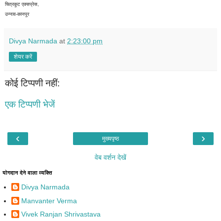
चित्रकूट एक्सप्रेस,
उन्नाव-कानपूर
Divya Narmada
at
2:23:00 pm
शेयर करें
कोई टिप्पणी नहीं:
एक टिप्पणी भेजें
‹
›
मुख्यपृष्ठ
वेब वर्शन देखें
योगदान देने वाला व्यक्ति
Divya Narmada
Manvanter Verma
Vivek Ranjan Shrivastava