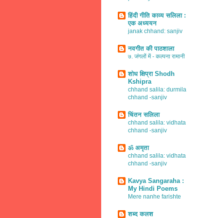
हिंदी गीति काव्य सलिला :
एक अध्ययन
janak chhand: sanjiv
नवगीत की पाठशाला
७. जंगलों में - कल्पना रामानी
शोध क्षिप्रा Shodh
Kshipra
chhand salila: durmila
chhand -sanjiv
चिंतन सलिला
chhand salila: vidhata
chhand -sanjiv
ॐ अमृता
chhand salila: vidhata
chhand -sanjiv
Kavya Sangaraha :
My Hindi Poems
Mere nanhe farishte
शब्द कलश