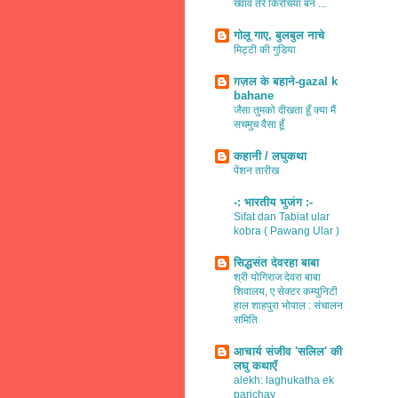
ख्वाव तेरे किरचियाँ बन ...
गोलू गाए, बुलबुल नाचे
मिट्टी की गुडिया
ग़ज़ल के बहाने-gazal k
bahane
जैसा तुमको दीखता हूँ क्या मैं
सचमुच वैसा हूँ
कहानी / लघुकथा
पेंशन तारीख
-: भारतीय भुजंग :-
Sifat dan Tabiat ular
kobra ( Pawang Ular )
सिद्धसंत देवरहा बाबा
श्री योगिराज देवरा बाबा
शिवालय, ए सेक्टर कम्युनिटी
हाल शाहपुरा भोपाल : संचालन
समिति
आचार्य संजीव 'सलिल' की
लघु कथाएँ
alekh: laghukatha ek
parichay