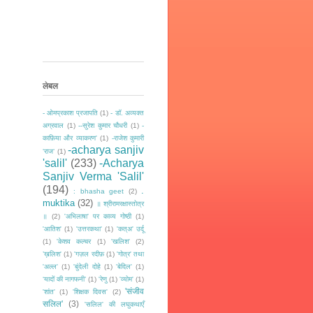
लेबल
- ओमप्रकाश प्रजापति
(1)
- डॉ. अव्यक्त
अग्रवाल
(1)
--सुरेश कुमार चौधरी
(1)
-
काफ़िया और व्याकरण'
(1)
-राजेश कुमारी
-acharya sanjiv
‘राज‘
(1)
'salil'
(233)
-Acharya
Sanjiv Verma 'Salil'
(194)
.
: bhasha geet
(2)
muktika
(32)
॥ श्रीरामरक्षास्तोत्र
॥
(2)
'अभिलाषा' पर काव्य गोष्ठी
(1)
'आतिश'
(1)
'उत्तरकथा'
(1)
'कत्अ' उर्दू
(1)
'केशव कल्चर
(1)
'खलिश'
(2)
’ख़लिश'
(1)
'गज़ल रदीफ़
(1)
'गोत्र' तथा
'अल्ल'
(1)
'बुंदेली दोहे
(1)
'बेदिल'
(1)
‘यादों की नागफनी’
(1)
'रेणु
(1)
'व्योम'
(1)
'संजीव
'शांत'
(1)
'शिक्षक दिवस'
(2)
सलिल'
(3)
'सलिल' की लघुकथाएँ