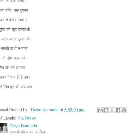
मान लो वादा सच्चा।
िता रोकें, कह दुश्मन
 घर से देकर गच्चा।
कुंड को खुद दहकाओ
 अदल-बदल मुस्काओ।
 गलती कभी न मानो-
या को दोषी बतलाओ।
नींव की बने इमारत
सका गिरना ही है तय।
रहे लिव इन की जय जय
तुतकर्ता Posted by :
Divya Narmada
at
6:59:00 pm
ियाँ Labels:
गीत
,
लिव इन
Divya Narmada
आचार्य संजीव वर्मा सलिल