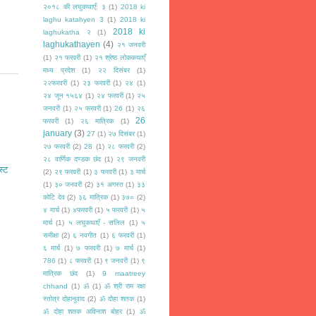
२०१८ की लघुकथाएँ: ३
(1)
2018 ki
laghu katahyen 3
(1)
2018 ki
2018 ki
laghukatha २
(1)
laghukathayen
(4)
२१ जनवरी
(1)
२१ फरवरी
(1)
२१ श्रेष्ठ लोककथाएँ
मध्य प्रदेश
(1)
२२ दिसंबर
(1)
२२फरवरी
(1)
२३ फरवरी
(1)
२४
(1)
२४ जून १५६४
(1)
२४ फरवरी
(1)
२५
जनवरी
(1)
२५ फरवरी
(1)
26
(1)
२६
26
फरवरी
(1)
२६ मात्रिक
(1)
january
(3)
27
(1)
२७ दिसंबर
(1)
२७ फरवरी
(2)
28
(1)
२८ फरवरी
(2)
२८ वार्णिक दण्डक छंद
(1)
२९ जनवरी
स्ट
(2)
२९ फरवरी
(1)
३ फरवरी
(1)
३ मार्च
(1)
३० जनवरी
(2)
३१ अगस्त
(1)
३३
कोटि देव
(2)
३६ मात्रिक
(1)
३७०
(2)
४ मार्च
(1)
४फरवरी
(1)
५ फरवरी
(1)
५
मार्च
(1)
५ लघुकथाएँ - सलिल
(1)
५
समीक्षा
(2)
६ नवगीत
(1)
६ फरवरी
(1)
६ मार्च
(1)
७ फरवरी
(1)
७ मार्च
(1)
786
(1)
८ फरवरी
(1)
९ जनवरी
(1)
९
मात्रिक छंद
(1)
9 maatreey
chhand
(1)
ॐ
(1)
ॐ श्री राम रक्षा
स्तोत्र दोहानुवाद
(2)
ॐ दोहा शतक
(1)
ॐ दोहा शतक अविनाश बोहर
(1)
ॐ