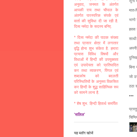
सुनो 
अनुवाद, जनमत के अंतर्गत
आपकी राय तथा चौपाल के
मात-प
अंतर्गत पारस्परिक संपर्क एवं
भागो
वार्ता की सुविधा दी जा रही है.
दिव्य नर्मदा के सदस्य बनिए.
हवस 
* दिव्य नर्मदा की पाठक संख्या
साथी
तथा प्रसार क्षेत्र में लगातार
अपनी
वृद्धि होना शुभ संकेत है. हमारा
प्रयास विविध विषयों और
दुनि
विधाओं में हिन्दी की उपयुक्तता
एवं उपादेयता को प्रतिपादित
बिना 
कर तथा व्याकरण, पिंगल एवं
शब्दकोष को बदलती
जो उ
परिस्थितियों के अनुरूप विकसित
ठठा 
कर हिन्दी के शुद्ध साहित्यिक रूप
को सामने लाना है.
•••
* शेष शुभ. हिन्दी हितार्थ समर्पित
प्रस्
'सलिल'
चिप्प
यह ब्लॉग खोजें