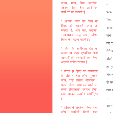
कथ्य, भाषा, बिम्ब, प्रतीक,
•
उद्देश्य, शिल्प, शैली आदि की
परंपर
चर्चा की जा सकती है.
निष्ठ
* आपकी पसंद की विधा या
विषय की रचनाएँ लगाई जा
आजाद
सकती हैं. आप गद्य, कहानी,
समालोचना, लघु कथा, व्यंग्य,
मानो 
निबंध क्या पढना चाहते हैं?
देह द
* हिंदी के अतिरिक्त देश के
गैरों 
अन्दर या बाहर प्रचलित अन्य
भाषाओँ की रचनाओं का हिन्दी
ढाँक
अनुवाद सहित स्वागत है.
हो प
* शीघ्र ही हिन्दी की पाठशाला
बिन ब्
के अंतर्गत शब्द कोष, मुहावरा
कोष, दोहा लेखन, मुक्तिका /
हो सत
ग़ज़ल लेखन तथा अलंकारों पर
लम्बी लेखमालाएं प्रारंभ होंगी.
ठठा 
आप सबका सहयोग आमंत्रित
•
है.
अवसर
* हाशिये में अंग्रेजी हिन्दी शब्द
कोष, अंग्रेजी हिन्दी शब्द