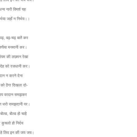
धन्य नारी विमर्श यह
िर्भया जहाँ न निर्भय।।
पढ़, बढ़-चढ़ बातें कर
रुपैया मनमानी कर।
ंयम की लछमन रेखा
फ देह को रजधानी कर।
दान न करने देना
 को ठेंगा दिखला दो-
शाप वरदान समझकर
न धरो समझदानी पर।
बोल्ड, बोल्ड हो चाहे
दा कुचलो हो निर्दय
रहे लिव इन की जय जय।