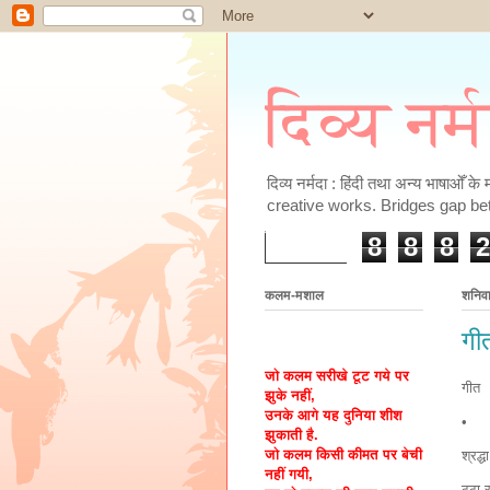
दिव्य नर्
दिव्य नर्मदा : हिंदी तथा अन्य भाषाओँ 
creative works. Bridges gap be
8
8
8
2
कलम-मशाल
शनिवा
गी
जो कलम सरीखे टूट गये पर
गीत
झुके नहीं,
उनके आगे यह दुनिया शीश
•
झुकाती है.
जो कलम किसी कीमत पर बेची
श्रद्ध
नहीं गयी,
ठठा 