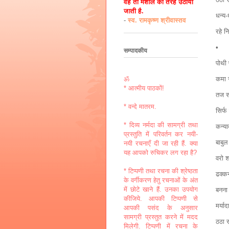
वह तो मशाल की तरह उठायी
जाती है.
धन्य-
-
स्व. रामकृष्ण श्रीवास्तव
रहे न
•
सम्पादकीय
पोथी 
कमा 
ॐ
* आत्मीय पाठकों!
तज स
* वन्दे मातरम.
सिर्
* दिव्य नर्मदा की सामग्री तथा
कन्या
प्रस्तुति में परिवर्तन कर नयी-
बाबुल
नयी रचनाएँ दी जा रही हैं. क्या
यह आपको रुचिकर लग रहा है?
वरो 
* टिप्पणी तथा रचना की श्रेष्ठता
ढक्क
के वर्गीकरण हेतु रचनाओं के अंत
में छोटे खाने हैं. उनका उपयोग
बनना 
कीजिये. आपकी टिप्पणी से
मर्या
आपकी पसंद के अनुसार
सामग्री प्रस्तुत करने में मदद
ठठा 
मिलेगी. टिप्पणी में रचना के