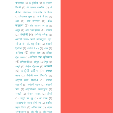
नर्मदाष्टकं
(1)
ॐ पुरोहित
(1)
ॐ प्रकाश
तिवारी
(1)
ॐ प्रकाश बाल्मीकि
(1)
ॐ
doha shatak avinash beohar
(1)
ॐप्रकाश शुक्ल
(1)
अ से अं दोहा
(1)
अंक
अंक
(1)
अंक मनरंजन
(1)
माहात्म्य
(3)
अंक माहात्म्य (१-९)
(1)
अंकुर
(2)
अंग तथा प्रकार
(2)
अंगदान
अंगरेजी
(4)
(1)
अंगरेजी कविता
(1)
अंगरेजी ग़ज़ल- हिन्दी काव्यानुवाद: प्रो.
अनिल जैन -डॉ. बाबु जोसेफ
(1)
अंगरेजी
द्विपदियाँ
(1)
अंगरेजी में - २
(1)
अंगार
(1)
अंगिका
(9)
अंगिका दोहा
(2)
अंगिका
अंगिका दोहा मुक्तिका
दोहा ग़ज़ल
(1)
(6)
अंगिका दोहे
(1)
अंगूठा
(1)
अँगूठा
(1)
अंग्रेजी
अंगूठी
(1)
अंग्रेज दोहाकार
(1)
(9)
अंग्रेजी कविता
(9)
अँग्रेज़ी
काव्य
(1)
अँग्रेज़ी काव्य विधाएँ-3
(1)
अँग्रेज़ी काव्य विधाएँ-4
(1)
अंग्रेजी
चतुष्पदी
(1)
अंग्रेजी नाटक
(1)
अंग्रेजी
भाषा
(1)
अंग्रेजी-हिंदी काव्यानुवाद
(1)
अंजली
(1)
अंजुमन 'आरज़ू'
(1)
अँजुरी
(1)
अंजुरी भर धूप
(1)
अंतःकरण
(1)
अंतरराष्ट्रीय काव्य प्रेमी मंच
(1)
अंतरिक्ष
उड़ान दिवस
(1)
अंतिम सत्य
(1)
अंदाज
अपना-अपना
(1)
अंध मोह
(1)
अंध श्रद्धा