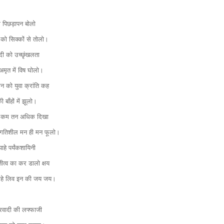
ा पिछड़ापन बोलो
ा को सिक्कों से तोलो।
ी को उच्छृंखलता
अमृत में विष घोलो।
ान को युवा क्रांति कह
की बाँहों में झूलो।
ो कम तन अधिक दिखा
्रगतिशील मन ही मन फूलो।
याहे पर्यंकशायिनी
ीत्व का कर डालो क्षय
रहे लिव इन की जय जय।
वादी की लफ्फाजी