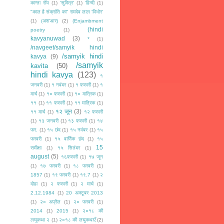
कान्ता रॉय
(1)
'सुमित्र'
(1)
‘हिन्दी
(1)
"काल है संक्रांति का" रामदेव लाल 'विभोर'
(1)
(अश'आर)
(2)
(Enjambment
(hindi
poetry
(1)
kavyanuwad
(3)
*
(1)
/navgeet/samyik hindi
/samyik hindi
kavya
(9)
/samyik
kavita
(50)
hindi kavya
(123)
१
जनवरी
(1)
१ नवंबर
(1)
१ फरवरी
(1)
१
मार्च
(1)
१० फरवरी
(1)
१० मात्रिक
(1)
११
(1)
११ फरवरी
(1)
११ मात्रिक
(1)
१२ जून
(3)
११ मार्च
(1)
१२ फरवरी
(1)
१३ जनवरी
(1)
१३ फरवरी
(1)
१४
फर.
(1)
१५ छंद
(1)
१५ नवंबर
(1)
१५
फरवरी
(1)
१५ वार्णिक छंद
(1)
१५
15
समीक्षा
(1)
१५ सितंबर
(1)
august
(5)
१६फरवरी
(1)
१७ जून
(1)
१७ फरवरी
(1)
१८ फरवरी
(1)
1857
(1)
१९ फरवरी
(1)
१९.7
(1)
२
दोहा
(1)
२ फरवरी
(1)
२ मार्च
(1)
2.12.1984
(1)
20 अक्टूबर 2013
(1)
२० अप्रैल
(1)
२० फरवरी
(1)
2014
(1)
2015
(1)
२०१८ की
लघुकथा २
(1)
२०१८ की लघुकथाएँ
(2)