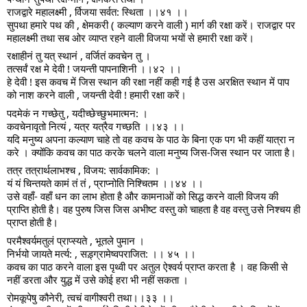
राजद्वारे महालक्ष्मी , र्विजया सर्वत: स्थिता ।।४१ ।।
सुपथा हमारे पथ की , क्षेमकरी ( कल्याण करने वाली ) मार्ग की रक्षा करें। राजद्वार पर
महालक्ष्मी तथा सब ओर व्याप्त रहने वाली विजया भयों से हमारी रक्षा करें।
रक्षाहीनं तु यत् स्थानं , वर्जितं कवचेन तु ।
तत्सर्वं रक्ष मे देवी ! जयन्ती पापनाशिनी ।।४२ ।।
हे देवी ! इस कवच में जिस स्थान की रक्षा नहीं कही गई है उस अरक्षित स्थान में पाप
को नाश करने वाली , जयन्ती देवी ! हमारी रक्षा करें।
पदमेकं न गच्छेतु , यदीच्छेच्छुभमात्मन: ।
कवचेनावृतो नित्यं , यत्र यत्रैव गच्छति ।।४३ ।।
यदि मनुष्य अपना कल्याण चाहे तो वह कवच के पाठ के बिना एक पग भी कहीं यात्रा न
करे । क्योंकि कवच का पाठ करके चलने वाला मनुष्य जिस-जिस स्थान पर जाता है।
तत्र तत्रार्थलाभश्च , विजय: सार्वकामिक: ।
यं यं चिन्तयते कामं तं तं , प्राप्नोति निश्चितम ।।४४ ।।
उसे वहाँ- वहाँ धन का लाभ होता है और कामनाओं को सिद्ध करने वाली विजय की
प्राप्ति होती है। वह पुरुष जिस जिस अभीष्ट वस्तु को चाहता है वह वस्तु उसे निश्चय ही
प्राप्त होती है।
परमैश्वर्यमतुलं प्राप्स्यते , भूतले पुमान ।
निर्भयो जायते मर्त्य: , सड़्ग्रामेष्वपराजित: ।। ४५ ।।
कवच का पाठ करने वाला इस पृथ्वी पर अतुल ऐश्वर्य प्राप्त करता है । वह किसी से
नहीं डरता और युद्ध में उसे कोई हरा भी नहीं सकता ।
रोमकूपेषु कौनेरी, त्वचं वागीश्वरी तथा।।३३ ।।