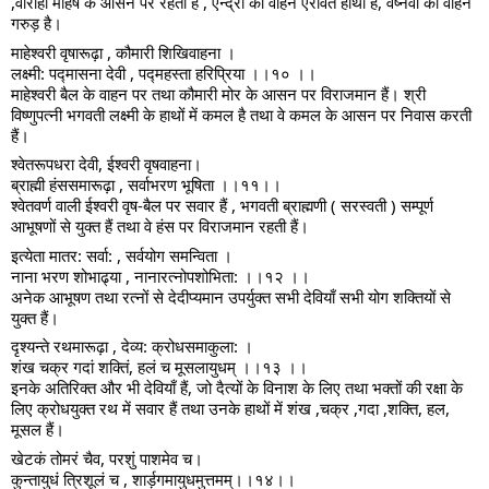
,वाराही महिष के आसन पर रहती हैं , ऐन्द्री का वाहन ऐरावत हाथी है, वैष्नवी का वाहन
गरुड़ है।
माहेश्वरी वृषारूढ़ा , कौमारी शिखिवाहना ।
लक्ष्मी: पद्मासना देवी , पद्महस्ता हरिप्रिया ।।१० ।।
माहेश्वरी बैल के वाहन पर तथा कौमारी मोर के आसन पर विराजमान हैं। श्री
विष्णुपत्नी भगवती लक्ष्मी के हाथों में कमल है तथा वे कमल के आसन पर निवास करती
हैं।
श्वेतरूपधरा देवी, ईश्वरी वृषवाहना।
ब्राह्मी हंससमारूढ़ा , सर्वाभरण भूषिता ।।११।।
श्वेतवर्ण वाली ईश्वरी वृष-बैल पर सवार हैं , भगवती ब्राह्मणी ( सरस्वती ) सम्पूर्ण
आभूषणों से युक्त हैं तथा वे हंस पर विराजमान रहती हैं।
इत्येता मातर: सर्वा: , सर्वयोग समन्विता ।
नाना भरण शोभाढ्या , नानारत्नोपशोभिता: ।।१२ ।।
अनेक आभूषण तथा रत्नों से देदीप्यमान उपर्युक्त सभी देवियाँ सभी योग शक्तियों से
युक्त हैं।
दृश्यन्ते रथमारूढ़ा , देव्य: क्रोधसमाकुला: ।
शंख चक्र गदां शक्तिं, हलं च मूसलायुधम् ।।१३ ।।
इनके अतिरिक्त और भी देवियाँ हैं, जो दैत्यों के विनाश के लिए तथा भक्तों की रक्षा के
लिए क्रोधयुक्त रथ में सवार हैं तथा उनके हाथों में शंख ,चक्र ,गदा ,शक्ति, हल,
मूसल हैं।
खेटकं तोमरं चैव, परशुं पाशमेव च।
कुन्तायुधं त्रिशूलं च , शार्ड़गमायुधमुत्तमम्।।१४।।