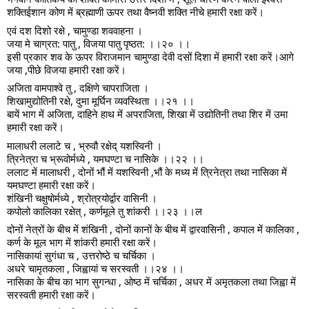
शक्तिईशान कोण में ब्रह्माणी ऊपर तथा वैष्नवी शक्ति नीचे हमारी रक्षा करें।
एवं दश दिशो रक्षे , चामुण्डा शववाहना ।
जया मे चाग्रत: पातु , विजया पातु पृष्ठत: ।।२० ।।
इसी प्रकार शव के ऊपर विराजमान चामुण्डा देवी दसों दिशा में हमारी रक्षा करें।आगे
जया ,पीछे विजया हमारी रक्षा करें।
अजिता वामपाश्वे तु , दक्षिणे चापराजिता ।
शिखामुद्योतिनी रक्षे, दुमा मूर्घिन व्यवस्थिता ।।२१ ।।
बायें भाग में अजिता, दाहिने हाथ में अपराजिता, शिखा में उद्योतिनी तथा शिर में उमा
हमारी रक्षा करें।
मालाधरी ललाटे च , भ्रुवौ रक्षेद् यशस्विनी ।
त्रिनेत्रा च भ्रूवोर्मध्ये , यमघण्टा च नासिके ।।२२ ।।
ललाट में मालाधरी , दोनों भौं में यशस्विनी ,भौं के मध्य में त्रिनेत्रा तथा नासिका में
यमघण्टा हमारी रक्षा करें।
शंखिनी चक्षुषोर्मध्ये , श्रोत्रयोर्द्वार वासिनी ।
कपोलो कालिका रक्षेत् , कर्णमूले तु शांकरी ।।२३ ।।ल
दोनों नेत्रों के बीच में शंखिनी , दोनों कानों के बीच में द्वारवासिनी , कपाल में कालिका ,
कर्ण के मूल भाग में शांकरी हमारी रक्षा करें।
नासिकायां सुगंधा च , उत्तरोष्ठे च चर्चिका ।
अधरे चामृतकला , जिह्वायां च सरस्वती ।।२४ ।।
नासिका के बीच का भाग सुगन्धा , ओष्ठ में चर्चिका , अधर में अमृतकला तथा जिह्वा में
सरस्वती हमारी रक्षा करें।