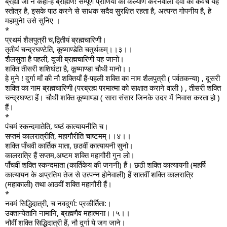
ब्रह्मा जी ने कहा-हे ब्राह्मण! सम्पूर्ण प्राणियों का कल्याण करनेवाला देवों का कवच यह
स्तोत्र है, इसके पाठ करने से साधक सदैव सुरक्षित रहता है, अत्यन्त गोपनीय है, हे
महामुने! उसे सुनिए ।
*
प्रथमं शैलपुत्री च,द्वितीयं ब्रह्मचारिणी।
तृतीयं चन्द्रघण्टेति, कूष्माण्डेति चतुर्थकम्।।३।।
शैलसुता है पहली, दूजी ब्रह्मचारिणी यह जानो।
शक्ति तीसरी शशिघंटा है, कूष्माण्डा चौथी मानो।।
हे मुने ! दुर्गा माँ की नौ शक्तियाँ हैं-पहली शक्ति का नाम शैलपुत्री ( पर्वतकन्या) , दूसरी
शक्ति का नाम ब्रह्मचारिणी (परब्रह्म परमात्मा को साक्षात कराने वाली ) , तीसरी शक्ति
चन्द्रघण्टा हैं। चौथी शक्ति कूष्माण्डा ( सारा संसार जिनके उदर में निवास करता हो )
हैं।
*
पंचमं स्कन्दमातेति, षष्ठं कात्यायनीति च।
सप्तमं कालरात्रीति, महागौरीति चाष्टमम्।।४।।
शक्ति पाँचवी कार्तिक माता, छठवीं कात्यायनी सुनो।
कालरात्रि हैं सप्तम,अष्टम शक्ति महागौरी गुन लो।
पाँचवीं शक्ति स्कन्दमाता (कार्तिकेय की जननी) हैं। छठी शक्ति कात्यायनी (महर्षि
कात्यायन के अप्रतिभ तेज से उत्पन्न होनेवाली) हैं सातवीं शक्ति कालरात्रि
(महाकाली) तथा आठवीं शक्ति महागौरी हैं।
*
नवमं सिद्धिदात्री, च नवदुर्गा: प्रकीर्तिता:।
उक्तान्येतानि नामानि, ब्रह्मणैव महात्मना।।५।।
नौवीं शक्ति सिद्धिदात्री हैं, नौ दुर्गा ये जग जाने।