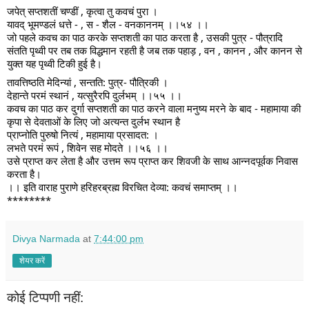
जपेत् सप्तशतीं चण्डीं , कृत्वा तु कवचं पुरा ।
यावद् भूमण्डलं धत्ते - , स - शैल - वनकाननम् ।।५४ ।।
जो पहले कवच का पाठ करके सप्तशती का पाठ करता है , उसकी पुत्र - पौत्रादि
संतति पृथ्वी पर तब तक विद्धमान रहती है जब तक पहाड़ , वन , कानन , और कानन से
युक्त यह पृथ्वी टिकी हुई है।
तावत्तिष्ठति मेदिन्यां , सन्तति: पुत्र- पौत्रिकी ।
देहान्ते परमं स्थानं , यत्सुरैरपि दुर्लभम् ।।५५ ।।
कवच का पाठ कर दुर्गा सप्तशती का पाठ करने वाला मनुष्य मरने के बाद - महामाया की
कृपा से देवताओं के लिए जो अत्यन्त दुर्लभ स्थान है
प्राप्नोति पुरुषो नित्यं , महामाया प्रसादत: ।
लभते परमं रूपं , शिवेन सह मोदते ।।५६ ।।
उसे प्राप्त कर लेता है और उत्तम रूप प्राप्त कर शिवजी के साथ आन्नदपूर्वक निवास
करता है।
।। इति वाराह पुराणे हरिहरब्रह्म विरचित देव्या: कवचं समाप्तम् ।।
********
Divya Narmada
at
7:44:00 pm
शेयर करें
कोई टिप्पणी नहीं: