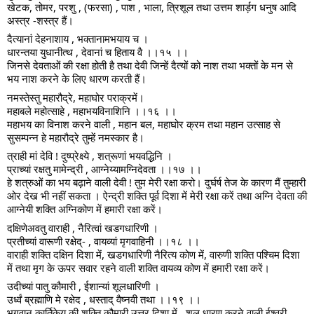
खेटक, तोमर, परशु , (फरसा) , पाश , भाला, त्रिशूल तथा उत्तम शार्ड़ग धनुष आदि
अस्त्र -शस्त्र हैं।
दैत्यानां देहनाशाय , भक्तानामभयाय च ।
धारन्तया युधानीत्थ , देवानां च हिताय वै ।।१५ ।।
जिनसे देवताओं की रक्षा होती है तथा देवी जिन्हें दैत्यों को नाश तथा भक्तों के मन से
भय नाश करने के लिए धारण करती हैं।
नमस्तेस्तु महारौद्रे, महाघोर पराक्रमें।
महाबले महोत्साहे , महाभयविनाशिनि ।।१६ ।।
महाभय का विनाश करने वाली , महान बल, महाघोर क्रम तथा महान उत्साह से
सुसम्पन्न हे महारौद्रे तुम्हें नमस्कार है।
त्राही मां देवि ! दुष्प्रेक्ष्ये , शत्रूणां भयवद्धिनि ।
प्राच्यां रक्षतु मामेन्द्री , आग्नेय्यामग्निदेवता ।।१७ ।।
हे शत्रुओं का भय बढ़ाने वाली देवी ! तुम मेरी रक्षा करो। दुर्घर्ष तेज के कारण मैं तुम्हारी
ओर देख भी नहीं सकता । ऐन्द्री शक्ति पूर्व दिशा में मेरी रक्षा करें तथा अग्नि देवता की
आग्नेयी शक्ति अग्निकोण में हमारी रक्षा करें।
दक्षिणेअवतु वाराही , नैरित्वां खडगधारिणी ।
प्रतीच्यां वारूणी रक्षेद्- , वायव्यां मृगवाहिनी ।।१८ ।।
वाराही शक्ति दक्षिन दिशा में, खडगधारिणी नैरित्य कोण में, वारुणी शक्ति पश्चिम दिशा
में तथा मृग के ऊपर सवार रहने वाली शक्ति वायव्य कोण में हमारी रक्षा करें।
उदीच्यां पातु कौमारी , ईशान्यां शूलधारिणी ।
उर्ध्वं ब्रह्माणि मे रक्षेद , धस्ताद् वैष्नवी तथा ।।१९ ।।
भगवान कार्तिकेय की शक्ति कौमारी उत्तर दिशा में , शूल धारण करने वाली ईश्वरी