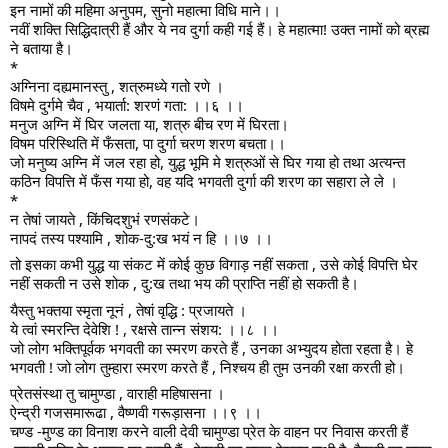
इन नामों की महिमा अनुपम, सुनो महात्मा विधि माने।।
नवीं शक्ति सिद्धिदात्री हैं और ये नव दुर्गा कही गई हैं। हे महात्मा! उक्त नामों को ब्रह्म
ने बताया है।
*
अग्निना दह्यमानस्तु , शत्रुमध्ये गतो रणे ।
विषमे दुर्गमे चैव , भयार्ता: शरणं गता: ।।६ ।।
मनुज अग्नि में घिर जलता या, शत्रु बीच रण में घिरता।
विषम परिस्थिति में फँसता, पा दुर्गा चरण शरण बचता।।
जो मनुष्य अग्नि में जल रहा हो, युद्ध भूमि मे शत्रुओं से घिर गया हो तथा अत्यन्त
कठिन विपत्ति में फँस गया हो, वह यदि भगवती दुर्गा की शरण का सहारा ले ले ।
*
न तेषां जायते , किंचिदशुभं रणसंकटे।
नापदं तस्य पश्यामि , शोक-दु:ख भयं न हि ।।७ ।।
तो इसका कभी युद्ध या संकट में कोई कुछ विगाड़ नहीं सकता , उसे कोई विपत्ति घेर
नहीं सकती न उसे शोक , दु:ख तथा भय की प्राप्ति नहीं हो सकती है।
यैस्तु भक्तया स्मृता नूनं , तेषां वृद्धि : प्रजायते ।
ये त्वां स्मरन्ति देवेशि ! , रक्षसे तान्न संशय: ।।८ ।।
जो लोग भक्तिपूर्वक भगवती का स्मरण करते हैं , उनका अभ्युदय होता रहता है। हे
भगवती ! जो लोग तुम्हारा स्मरण करते हैं , निश्चय ही तुम उनकी रक्षा करती हो।
प्रेतसंस्था तु चामुण्डा , वाराही महिषासना ।
ऐन्द्री गजसमारूढा , वैष्णवी गरूड़ासना ।।९ ।।
चण्ड -मुण्ड का विनाश करने वाली देवी चामुण्डा प्रेत के वाहन पर निवास करती हैं