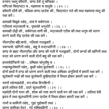
दन्तान् रक्षतु कौमारी , कण्ठ देशे तु चण्डिका ।
घण्टिकां चित्रघंटा च , महामाया च तालुके ।।२५ ।।
कौमारी दाँतों की , चंडिका कण्ठ-प्रदेश की , चित्रघंटा गले की तथा महामाया तालु की
रक्षा करें।
कामाक्षी चिबुकं रक्षेद् , वाचं मे सर्वमंगला ।
ग्रीवायां भद्रकाली च , पृष्ठवंशे धनुर्धरी ।।२६ ।।
कामाक्षी ठोढ़ी की , सर्वमंगला वाणी की , भद्रकाली ग्रीवा की तथा धनुष को धारण
करने वाली रीढ़ प्रदेश की रक्षा करें।
नीलग्रीवा बहि:कण्ठे , नलिकां नलकूबरी ।
स्कन्धयो: खंगिनी रक्षेद् , बाहू मे वज्रधारिनी ।।२७ ।।
कण्ठ से बाहर नीलग्रीवा और कण्ठ की नली में नलकूबरी , दोनों कन्धों की खंगिनी तथा
वज्र को धारण करने वाली दोनों बाहु की रक्षा करें।
हस्तयोर्दण्डिनी रक्षे - , दम्बिका चांगुलीषु च ।
नखाच्छुलेश्वरी रक्षेत् , कुक्षौ रक्षेत् कुलेश्वरी ।।२८ ।।
दोनों हाथों में दण्ड को धारण करने वाली तथा अम्बिका अंगुलियों में हमारी रक्षा करें ।
शूलेश्वरी नखों की तथा कुलेश्वरी कुक्षिप्रदेश में स्थित होकर हमारी रक्षा करें ।
स्तनौ रक्षेन्महादेवी , मन:शोक विनाशिनी ।
हृदये ललिता देवी , उदरे शूलधारिणी ।।२९ ।।
महादेवी दोनों स्तन की , शोक को नाश करने वाली मन की रक्षा करें । ललिता देवी
हृदय में तथा शूलधारिणी उत्तर प्रदेश में स्थित होकर हमारी रक्षा करें ।
नाभौ च कामिनी रक्षेद् , गुह्यं गुह्येश्वरी तथा ।
पूतना कामिका मेद्रं , गुदे महिषवाहिनी ।।३० ।।