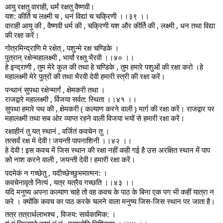
आयु रक्षतु वाराही, धर्मं रक्षतु वैष्णवी।
यश: कीर्ति च लक्ष्मी च , धनं विद्यां च चक्रिणी ।।३९ ।।
वाराही आयु की , वैष्णवी धर्म की , चक्रिणी यश और कीर्ति की , लक्ष्मी , धन तथा विद्या
की रक्षा करें।
गोत्रमिन्द्राणि मे रक्षेत् , पशुन्मे रक्ष चण्डिके ।
पुत्रान् रक्षेन्महालक्ष्मी , भार्यां रक्ष्तु भैरवी ।।४० ।।
हे इन्द्राणी , तुम मेरे कुल की तथा हे चण्डिके , तुम हमारे पशुओं की रक्षा करो ।हे
महालक्ष्मी मेरे पुत्रों की तथा भैरवी देवी हमारी स्त्री की रक्षा करें।
पन्थानं सुपथा रक्षेन्मार्गं , क्षेमकरी तथा ।
राजद्वारे महालक्ष्मी , र्विजया सर्वत: स्थिता ।।४१ ।।
सुपथा हमारे पथ की , क्षेमकरी ( कल्याण करने वाली ) मार्ग की रक्षा करें। राजद्वार पर
महालक्ष्मी तथा सब ओर व्याप्त रहने वाली विजया भयों से हमारी रक्षा करें।
रक्षाहीनं तु यत् स्थानं , वर्जितं कवचेन तु ।
तत्सर्वं रक्ष मे देवी ! जयन्ती पापनाशिनी ।।४२ ।।
हे देवी ! इस कवच में जिस स्थान की रक्षा नहीं कही गई है उस अरक्षित स्थान में पाप
को नाश करने वाली , जयन्ती देवी ! हमारी रक्षा करें।
पदमेकं न गच्छेतु , यदीच्छेच्छुभमात्मन: ।
कवचेनावृतो नित्यं , यत्र यत्रैव गच्छति ।।४३ ।।
यदि मनुष्य अपना कल्याण चाहे तो वह कवच के पाठ के बिना एक पग भी कहीं यात्रा न
करे । क्योंकि कवच का पाठ करके चलने वाला मनुष्य जिस-जिस स्थान पर जाता है।
तत्र तत्रार्थलाभश्च , विजय: सार्वकामिक: ।