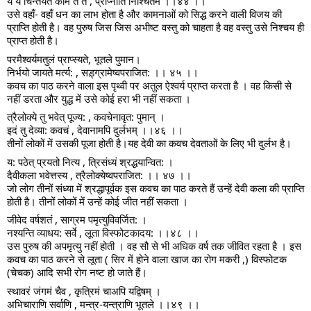
यं यं चिन्तयते कामं तं तं , प्राप्नोति निश्चितम ।।४४ ।।
उसे वहाँ- वहाँ धन का लाभ होता है और कामनाओं को सिद्ध करने वाली विजय की
प्राप्ति होती है। वह पुरुष जिस जिस अभीष्ट वस्तु को चाहता है वह वस्तु उसे निश्चय ही
प्राप्त होती है।
परमैश्वर्यमतुलं प्राप्स्यते, भूतले पुमान।
निर्भयो जायते मर्त्य: , सड़्ग्रामेष्वपराजित: ।। ४५ ।।
कवच का पाठ करने वाला इस पृथ्वी पर अतुल ऐश्वर्य प्राप्त करता है । वह किसी से
नहीं डरता और युद्ध में उसे कोई हरा भी नहीं सकता ।
त्रैलोक्ये तु भवेत् पूज्य: , कवचेनावृत: पुमान् ।
इदं तु देव्या: कवचं , देवानामपि दुर्लभम् ।।४६ ।।
तीनों लोकों में उसकी पूजा होती है।यह देवी का कवच देवताओं के लिए भी दुर्लभ है।
य: पठेत् प्रयतो नित्य , त्रिसंध्यं श्रद्धयान्वित: ।
दैवीकला भवेत्तस्य , त्रैलोक्येष्वपराजित: ।। ४७ ।।
जो लोग तीनों संध्या में श्रद्धापूर्वक इस कवच का पाठ करते हैं उन्हें देवी कला की प्राप्ति
होती है। तीनों लोकों में उन्हें कोई जीत नहीं सकता ।
जीवेद वर्षशतं , साग्रम पमृत्युविवर्जित: ।
नश्यन्ति व्याधय: सर्वे , लूता विस्फोटकादय: ।।४८ ।।
उस पुरुष की अपमृत्यु नहीं होती । वह सौ से भी अधिक वर्ष तक जीवित रहता है । इस
कवच का पाठ करने से लूता ( सिर में होने वाला खाज का रोग मकरी ,) विस्फोटक
(चेचक) आदि सभी रोग नष्ट हो जाते हैं।
स्थावरं जंगमं चैव , कृत्रिमं चाअपि यद्विषम् ।
अभिचाराणि सर्वाणि , मन्त्र-यन्त्राणि भूतले ।।४९ ।।