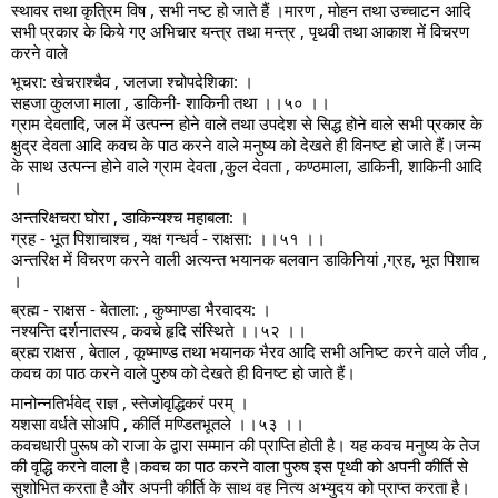
स्थावर तथा कृत्रिम विष , सभी नष्ट हो जाते हैं ।मारण , मोहन तथा उच्चाटन आदि
सभी प्रकार के किये गए अभिचार यन्त्र तथा मन्त्र , पृथवी तथा आकाश में विचरण
करने वाले
भूचरा: खेचराश्चैव , जलजा श्चोपदेशिका: ।
सहजा कुलजा माला , डाकिनी- शाकिनी तथा ।।५० ।।
ग्राम देवतादि, जल में उत्पन्न होने वाले तथा उपदेश से सिद्ध होने वाले सभी प्रकार के
क्षुद्र देवता आदि कवच के पाठ करने वाले मनुष्य को देखते ही विनष्ट हो जाते हैं।जन्म
के साथ उत्पन्न होने वाले ग्राम देवता ,कुल देवता , कण्ठमाला, डाकिनी, शाकिनी आदि
।
अन्तरिक्षचरा घोरा , डाकिन्यश्च महाबला: ।
ग्रह - भूत पिशाचाश्च , यक्ष गन्धर्व - राक्षसा: ।।५१ ।।
अन्तरिक्ष में विचरण करने वाली अत्यन्त भयानक बलवान डाकिनियां ,ग्रह, भूत पिशाच
।
ब्रह्म - राक्षस - बेताला: , कुष्माण्डा भैरवादय: ।
नश्यन्ति दर्शनातस्य , कवचे हृदि संस्थिते ।।५२ ।।
ब्रह्म राक्षस , बेताल , कूष्माण्ड तथा भयानक भैरव आदि सभी अनिष्ट करने वाले जीव ,
कवच का पाठ करने वाले पुरुष को देखते ही विनष्ट हो जाते हैं।
मानोन्नतिर्भवेद् राज्ञ , स्तेजोवृद्धिकरं परम् ।
यशसा वर्धते सोअपि , कीर्ति मण्डितभूतले ।।५३ ।।
कवचधारी पुरूष को राजा के द्वारा सम्मान की प्राप्ति होती है। यह कवच मनुष्य के तेज
की वृद्धि करने वाला है।कवच का पाठ करने वाला पुरुष इस पृथ्वी को अपनी कीर्ति से
सुशोभित करता है और अपनी कीर्ति के साथ वह नित्य अभ्युदय को प्राप्त करता है।