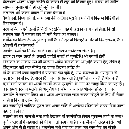
देवस्थान अपनी अकूत संपत्ति के कारण ही लूट को शिकार हुए। मंदिरों की जमीन-
जायदाद पुजारियों ने ही खुर्द-बुर्द कर दी।
सनातन धर्म कंकर कंकर में शंकर देखता है।
वैष्णो देवी, विंध्यवासिनी, कामाख्या देवी अादि प्राचीन मंदिरों में पिंड या पिंडियाँ ही
विराजमान हैं।
परम शक्ति अमूर्त ऊर्जा है किसी प्रसूतिका गृह में उसका जन्म नहीं होता, किसी
श्मशान घाट में उसका दाह भी नहीं किया जा सकता।
थर्मोडायनामिक्स के अनुसार इनर्जी कैन नीदर बी क्रिएटेड नॉर बी डिस्ट्रायड, कैन
ओनली बी ट्रांसफार्म्ड।
अर्थात ऊर्जा का निर्माण या विनाश नहीं केवल रूपांतरण संभव है।
ईश्वर तो परम ऊर्जा है, उसकी जयंती मनाएँ तो पुण्यतिथि भी मनानी होगी।
निराकार के साकार रूप की कल्पना अबोध बालकों को अनुभूति कराने हेतु उचित है
किंतु मात्र वहीं तक सीमित रह जाना कितना उचित है?
माँ के करोड़ों बच्चे महामीरी में रोजगार गँवा चुके हैं, अर्थ व्यवस्था के असंतुलन से
उत्पादन का संकट है, सरकारें जनता से सहायता हेतु अपीलें कर रही हैं और उन्हें
चुननेवाली जनता का अरबों-खरबों रुपया प्रदर्शन के नाम पर स्वाहा किया जा रहा है।
एक समय प्रधान मंत्री को अनुरोध पर सोमवार अपराह्न भोजन छोड़कर जनता
जनार्दन ने सहयोग किया था। आज अनावश्यक साज-सज्जा छोड़ने के लिए भी तैयार
न होना कितना उचित है?
क्या सादगीपूर्ण सात्विक पूजन कर अपार राशि से असंख्य वंचितों को सहारा दिया जाना
बेहतर न होगा?
संतानों का घर-गृहस्थी नष्ट होते देखकर माँ स्वर्णमंडित होकर प्रसन्न होंगी या रुष्ट?
दुर्गा सप्तशती में महामारी को भी भगवती कहा गया है। रक्तबीज की तरह कोरोना भी
अपने अंश से ही बढ़ता है। रक्तबीज तभी मारा जा सका जब रक्त बिंदु का संपर्क