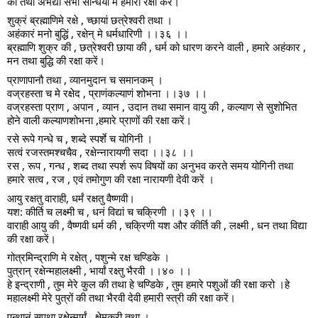
की तथा अभेद्या सभी सन्धियों में हमारी रक्षा करें।
शुक्रं ब्रह्माणिमे रक्षे , च्छायां छत्रेश्वरी तथा ।
अहंकारं मनो बुद्धिं , रक्षेन् मे धर्मधारिणी ।।३६ ।।
ब्रह्माणि शुक्र की , छत्रेश्वरी छाया की , धर्म को धारण करने वाली , हमारे अहंकार ,
मन तथा बुद्धि की रक्षा करें।
प्राणापानौ तथा , व्यानमुदान च समानकम् ।
वज्रहस्ता च मे रक्षेद , प्राणंकल्याणं शोभना ।।३७ ।।
वज्रहस्ता प्राण , अपान , व्यान , उदान तथा समान वायु की , कल्याण से सुशोभित
होने वाली कल्याणशोभना ,हमारे प्राणों की रक्षा करें।
रसे रूपे गन्धे च , शब्दे स्पर्शे च योगिनी ।
सत्वं रजस्तमश्चचैव , रक्षेन्नारायणी सदा ।।३८ ।।
रस , रूप , गन्ध , शब्द तथा स्पर्श रूप विषयों का अनुभव करते समय योगिनी तथा
हमारे सत्व , रज , एवं तमोगुण की रक्षा नारायणी देवी करें ।
आयु रक्षतु वाराही, धर्मं रक्षतु वैष्णवी।
यश: कीर्ति च लक्ष्मी च , धनं विद्यां च चक्रिणी ।।३९ ।।
वाराही आयु की , वैष्णवी धर्म की , चक्रिणी यश और कीर्ति की , लक्ष्मी , धन तथा विद्या
की रक्षा करें।
गोत्रमिन्द्राणि मे रक्षेत् , पशुन्मे रक्ष चण्डिके ।
पुत्रान् रक्षेन्महालक्ष्मी , भार्यां रक्ष्तु भैरवी ।।४० ।।
हे इन्द्राणी , तुम मेरे कुल की तथा हे चण्डिके , तुम हमारे पशुओं की रक्षा करो ।हे
महालक्ष्मी मेरे पुत्रों की तथा भैरवी देवी हमारी स्त्री की रक्षा करें।
पन्थानं सुपथा रक्षेन्मार्गं , क्षेमकरी तथा ।