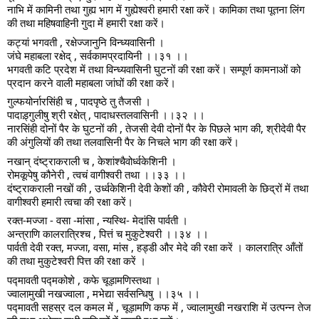
नाभि में कामिनी तथा गुह्य भाग में गुह्येश्वरी हमारी रक्षा करें। कामिका तथा पूतना लिंग
की तथा महिषवाहिनी गुदा में हमारी रक्षा करें।
कट्यां भगवती , रक्षेज्जानुनि विन्ध्यवासिनी ।
जंघे महाबला रक्षेद् , सर्वकामप्रदायिनी ।।३१ ।।
भगवती कटि प्रदेश में तथा विन्ध्यवासिनी घुटनों की रक्षा करें। सम्पूर्ण कामनाओं को
प्रदान करने वाली महाबला जांघों की रक्षा करें।
गुल्फयोर्नारसिंही च , पादपृष्ठे तु तैजसी ।
पादाड़्गुलीषु श्री रक्षेत् , पादाधस्तलवासिनी ।।३२ ।।
नारसिंही दोनों पैर के घुटनों की , तेजसी देवी दोनों पैर के पिछले भाग की, श्रीदेवी पैर
की अंगुलियों की तथा तलवासिनी पैर के निचले भाग की रक्षा करें।
नखान् दंष्ट्राकराली च , केशांश्चैवोर्ध्वकेशिनी ।
रोमकूपेषु कौनेरी , त्वचं वागीश्वरी तथा ।।३३ ।।
दंष्ट्राकराली नखों की , उर्ध्वकेशिनी देवी केशों की , कौवेरी रोमावली के छिद्रों में तथा
वागीश्वरी हमारी त्वचा की रक्षा करें।
रक्त-मज्जा - वसा -मांसा , न्यस्थि- मेदांसि पार्वती ।
अन्त्राणि कालरात्रिश्च , पित्तं च मुकुटेश्वरी ।।३४ ।।
पार्वती देवी रक्त, मज्जा, वसा, मांस , हड्डी और मेदे की रक्षा करें । कालरात्रि आँतों
की तथा मुकुटेश्वरी पित्त की रक्षा करें ।
पद्मावती पद्मकोशे , कफे चूड़ामणिस्तथा ।
ज्वालामुखी नखज्वाला , मभेद्या सर्वसन्धिषु ।।३५ ।।
पद्मावती सहस्र दल कमल में , चूड़ामणि कफ में , ज्वालामुखी नखराशि में उत्पन्न तेज