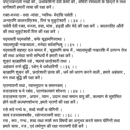
दंष्ट्राकराली नखों की , उर्ध्वकेशिनी देवी केशों की , कौवेरी रोमावली के छिद्रों में तथा
वागीश्वरी हमारी त्वचा की रक्षा करें।
रक्त-मज्जा - वसा -मांसा , न्यस्थि- मेदांसि पार्वती ।
अन्त्राणि कालरात्रिश्च , पित्तं च मुकुटेश्वरी ।।३४ ।।
पार्वती देवी रक्त, मज्जा, वसा, मांस , हड्डी और मेदे की रक्षा करें । कालरात्रि आँतों
की तथा मुकुटेश्वरी पित्त की रक्षा करें ।
पद्मावती पद्मकोशे , कफे चूड़ामणिस्तथा ।
ज्वालामुखी नखज्वाला , मभेद्या सर्वसन्धिषु ।।३५ ।।
पद्मावती सहस्र दल कमल में , चूड़ामणि कफ में , ज्वालामुखी नखराशि में उत्पन्न तेज
की तथा अभेद्या सभी सन्धियों में हमारी रक्षा करें।
शुक्रं ब्रह्माणिमे रक्षे , च्छायां छत्रेश्वरी तथा ।
अहंकारं मनो बुद्धिं , रक्षेन् मे धर्मधारिणी ।।३६ ।।
ब्रह्माणि शुक्र की , छत्रेश्वरी छाया की , धर्म को धारण करने वाली , हमारे अहंकार ,
मन तथा बुद्धि की रक्षा करें।
प्राणापानौ तथा , व्यानमुदान च समानकम् ।
वज्रहस्ता च मे रक्षेद , प्राणंकल्याणं शोभना ।।३७ ।।
वज्रहस्ता प्राण , अपान , व्यान , उदान तथा समान वायु की , कल्याण से सुशोभित
होने वाली कल्याणशोभना ,हमारे प्राणों की रक्षा करें।
रसे रूपे गन्धे च , शब्दे स्पर्शे च योगिनी ।
सत्वं रजस्तमश्चचैव , रक्षेन्नारायणी सदा ।।३८ ।।
रस , रूप , गन्ध , शब्द तथा स्पर्श रूप विषयों का अनुभव करते समय योगिनी तथा
हमारे सत्व , रज , एवं तमोगुण की रक्षा नारायणी देवी करें ।