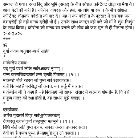
समाप्त हो गया। रक्त बिंदु और भूमि (सतह) के बीच सोशल कॉन्टैक्ट तोड़ा था मैया ने।
आज बेटों की बारी है। कोरोना वायरस और हवा, मानवांग या स्थान के बीच सोशल
कॉन्टैक्ट तोड़कर कोरोना को मार दें। यह न कर कोरोना के प्रसार में सहायक जन
देशद्रोही ही नहीं मानव द्रोही भी हैं। उनके साथ कानून वही करे जो माँ ने शुंभ-निशुंभ
के साथ किया। कोरोना को मानव बम बनाने की सोच को जड़-मूल से ही मिटाना होगा।
२-४-२०२०
***
ॐ
दुर्गा कवच अनुवाद-अर्थ सहित
*
मार्कण्डेय उवाच:
यद् गुह्यं परमं लोके सर्वरक्षाकरं नृणाम् ।
यन्न कस्यचिदाख्यातं तन्मे ब्रूहि पितामह।।१।।
मार्कण्डे' बोले रहस्य जो गुप्त सर्व रक्षाकारक।
कहें पितामह है प्रसिद्ध जो कवच, बन सकूँ मैं धारक।।
मार्कण्डेय जी ने कहा है --हे पितामह! जो साधन संसार में अत्यन्त गोपनीय है, जिनसे
मनुष्य मात्र की रक्षा होती है, वह साधन मुझे बताइए ।
*
ब्रह्मोवाच:
अस्ति गुह्यतमं विप्र सर्वभूतोपकारकम्
देव्यास्तु कवचं पुण्यं तच्छृणुष्व महामुने।।२।।
विधि बोले अति गुप्त कवच, सबका करता उपकार सदा।
देवों का है कवच पुण्य, हे महामुने!सुन लो कहता।।